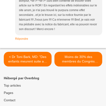
Bonjour, <br /> <br /> Suis bien contente de trouver votre
article sur le ROR ! En regardant les effets indésirables sur le
site ansm, je n'ai pas trouvé le purpura comme effet
secondaire...et je le trouve ici, sur la notice fournie par le
fabricant !!!! J'vous jure !!!! Ca m'ennerve !!!! Bref, je vais voir
ma pédiatre avec la notice du fabricant, elle va pouvoir revoir
son discourt ! Merci encore !
Répondre
< Dr Toni Bark, MD: "Des
Moins de 30% des
enfants meurent suite aux
membres du Congrès
vaccins...il faut garder la
américain admettent avoir
possibilité d'exemptions"
fait vacciner leurs enfants! >
Hébergé par Overblog
Top articles
Pages
Contact