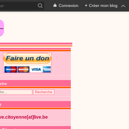
Connexion
+
Créer mon blog
che
t
ive.citoyenne[at]live.be