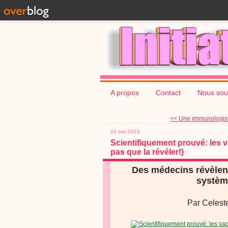
A propos
Contact
Nous sou
<< Une immunologist
24 mai 2015
Scientifiquement prouvé: les v
pas que la révéler!)
Des médecins révèlent
systèm
Par Celest