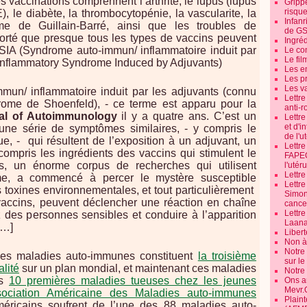
s vaccinations comprennent l’arthrite, le lupus (lupus
Grippe
risque
 le diabète, la thrombocytopénie, la vascularite, la
Infanr
me de Guillain-Barré, ainsi que les troubles de
de G
pporté que presque tous les types de vaccins peuvent
Ingré
SIA (Syndrome auto-immun/ inflammatoire induit par
Le co
Le fil
inflammatory Syndrome Induced by Adjuvants)
Les e
Les pr
Les v
un/ inflammatoire induit par les adjuvants (connu
Lettr
ome de Shoenfeld), - ce terme est apparu pour la
anti-r
al of Autoimmunology
il y a quatre ans. C’est un
Lettre
et d'i
une série de symptômes similaires, - y compris le
de l'u
e, - qui résultent de l’exposition à un adjuvant, un
Lettr
compris les ingrédients des vaccins qui stimulent le
FAPEO
s, un énorme corpus de recherches qui utilisent
l'utéru
Lettre
, a commencé à percer le mystère susceptible
Lettr
s toxines environnementales, et tout particulièrement
Simone
 vaccins, peuvent déclencher une réaction en chaîne
cancer
Lettr
des personnes sensibles et conduire à l’apparition
Laana
[…]
Libert
Non à 
Notre
e les maladies auto-immunes constituent
la troisième
sur l
lité
sur un plan mondial, et maintenant ces maladies
Notre
es
10 premières maladies tueuses chez les jeunes
Ons a
Mevr.
sociation Américaine des Maladies auto-immunes
Plain
éricains soufrent de l’une des 88 maladies auto-