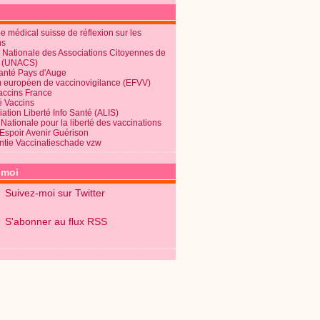
 médical suisse de réflexion sur les
ns
 Nationale des Associations Citoyennes de
é (UNACS)
Santé Pays d'Auge
 européen de vaccinovigilance (EFVV)
Vaccins France
é Vaccins
ation Liberté Info Santé (ALIS)
Nationale pour la liberté des vaccinations
 Espoir Avenir Guérison
ntie Vaccinatieschade vzw
-moi
Suivez-moi sur Twitter
S'abonner au flux RSS