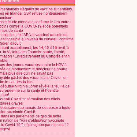
s Récents
mentations illégales de vaccins sur enfants
es en Irlande: GSK refuse honteusement
emniser!
aste étude mondiale confirme le lien entre
ccins contre la COVID-19 et de potentiels
èmes de santé
anscription de l’ARNm vaccinal au sein de
 est possible au niveau du cerveau, confirme
Didier Raoult
ent exceptionnel, les 14, 15 &16 avril, à
 la Victoire des Fourmis: santé, liberté,
ormation / Enregistrement du Congrès enfin
ible!
ses des jeunes vaccinés contre le HPV à
énée de Morlanwez: le directeur ne pourra
ais plus dire qu'il ne savait pas
oyable gâchis des vaccins anti-Covid : un
re in-con-tes-ta-ble!
députée Virginie Joron révèle la feuille de
européenne sur la santé et l'identité
ique!
s anti-Covid: confirmation des effets
daires graves
nécessaire que jamais de s'opposer à toute
tion vaccinale Covid!
 dans les parlements belges de notre
on nationale "Pas d'obligation vaccinale
 le Covid-19!", déjà signée par plus de 42
elges!