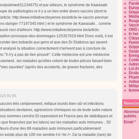
Pandé
.gov/pubmed/11234675) et par ailleurs, le syndrome de Kawasaki
Europ
oupe de pathologies or il y a un lien entre divers vaccins (dont le
Gripp
Média
d'article: http://www.initiativecitoyenne.be/article-le-vaccin-prevnar-
Roug
-sans-danger-77197345.html ) et le syndrome de Kawasaki... comme
Vaccin
OMS
ussi ceci d'ailleurs: http://www.initiativecitoyenne.be/article-
In he
eption-provoque-des-dommages-125357819.html Donc voilà, il est
Citoy
aconter des bobards aux gens et que des Dr Diafoirus qui savent
Femme
Gripp
et analysé la situation correctement n'arrivent pas à conclure de
Gaspil
nc "il n'y a pas de lien prouvé". Cette médecine est une médecine
Enregi
Contra
sement...les malades qu'elles créent de toutes pièces faisant bien
Autre
vies sauvées" (après des accidents, de graves fractures, des
Loi d'
Droits
Pharm
Antivi
Milita
femme
015 01:55
Newsle
.. vaccins très certainement, métaux lourds bien sûr et infections
alisations dentaires, agressions chimiques ou de toute autre nature
Abonnez-
.. nous sommes cernés! Et cependant en France peu de statistiques et
publiés.
Email
es que financées par les labos) sur les maladies auto immunes... 50
orteurs d'une des 88 maladies auto immunes particulièrement
en existe plus de 100 me semble-t-il.<br /> J'ai la maladie (rare) de