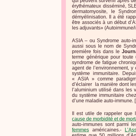
qui peuvent survenir après de
érythémateux disséminé, SLE),
dermatomyosite, le Syndro
démyélinisation. Il a été ra
être associés à un début d’A
les adjuvants» (Autoimmune/
ASIA – ou Syndrome auto-imm
aussi sous le nom de Syndr
première fois dans le
Journ
terme générique pour toute 
syndrome de fatigue chroniqu
agent de l’environnement, y 
système immunitaire. Depui
« ASIA » comme paradigme
d’éclairer la manière dont le
l’aluminium utilisé dans les
du système immunitaire chez 
d’une maladie auto-immune. 
Il est utile de rappeler qu
cause de morbidité et de morta
auto-immunes sont parmi l
femmes
américaines.-
L’As
estime que 50 millions d’Am