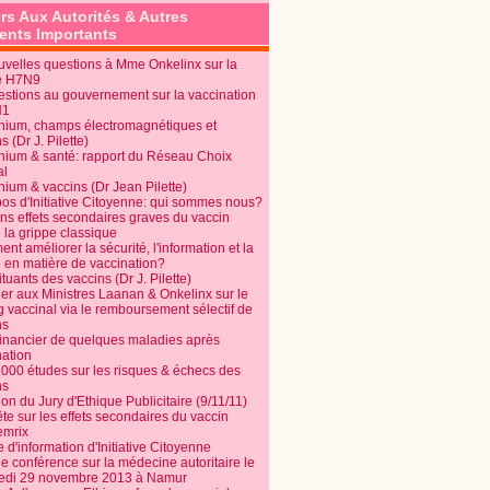
rs Aux Autorités & Autres
nts Importants
uvelles questions à Mme Onkelinx sur la
e H7N9
estions au gouvernement sur la vaccination
N1
nium, champs électromagnétiques et
s (Dr J. Pilette)
nium & santé: rapport du Réseau Choix
al
nium & vaccins (Dr Jean Pilette)
pos d'Initiative Citoyenne: qui sommes nous?
ins effets secondaires graves du vaccin
 la grippe classique
t améliorer la sécurité, l'information et la
é en matière de vaccination?
tuants des vaccins (Dr J. Pilette)
ier aux Ministres Laanan & Onkelinx sur le
g vaccinal via le remboursement sélectif de
ns
financier de quelques maladies après
nation
1000 études sur les risques & échecs des
ns
on du Jury d'Ethique Publicitaire (9/11/11)
e sur les effets secondaires du vaccin
mrix
e d'information d'Initiative Citoyenne
e conférence sur la médecine autoritaire le
edi 29 novembre 2013 à Namur