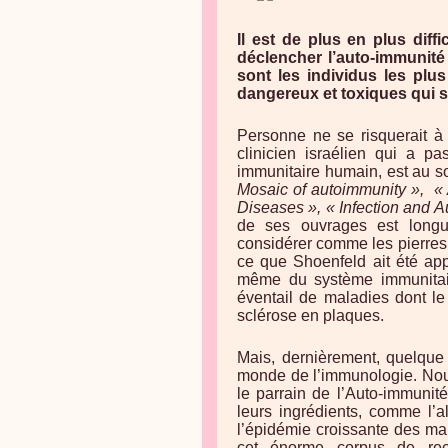
Il est de plus en plus diff
déclencher l’auto-immunité
sont les individus les plu
dangereux et toxiques qui s
Personne ne se risquerait à
clinicien israélien qui a p
immunitaire humain, est au so
Mosaic of autoimmunity », « 
Diseases », « Infection and 
de ses ouvrages est longu
considérer comme les pierres 
ce que Shoenfeld ait été app
même du système immunitair
éventail de maladies dont le 
sclérose en plaques.
Mais, dernièrement, quelque
monde de l’immunologie. Nous
le parrain de l’Auto-immunit
leurs ingrédients, comme l’
l’épidémie croissante des ma
cet énorme corpus de rec