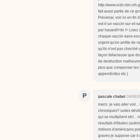
http://www.ncbi.nlm.nih
fait aussi partie de ce gr
Prevenar, voir ici en fin 
est-il-un-vaccin-sur-et
par hasard!!<br /> Lisez a
chaque-vaccin-sans-exc
urgent qu'on arrête de r
qu'ils n'ont pas cherché 
façon fallacieuse que do
de destruction malheureu
plus que compenser les "
appendicites etc.)
P
pascale chabet
04/06/2
merci. je vais aller voir.
chroniques? suites dévit
qui se multiplient etc!.
résultats d'études (autr
millions d'américains p
graves je suppose car il 