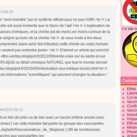
15 08:29
"sont orientés" par le système officiel pour ne pas VOIR.<br /> La
elle est aussi évidente que le blanc de l’œil !<br /> L'explication de
Ce site s
ances chimiques, et la chimie est de moins en moins connue de la
soigne qu'avec de la chimie.<br /> Je vous invite à lire deux
comprendre (sans avoir fait d'études) cette chimie du corps humain
veulent pas entendre parler :<br /> D'abord un article qui enrichit
-litho-veritas.blogspot.fr/2012/09/verite-vraie-sur-la-sante-et-sur-
i EXPLIQUE ce détail chimique NATUREL que tout le monde devrait
eritas.blogspot.fr/2015/05/intoxication-aux-metaux-lourds.html<br />
s informations "scientifiques" qui peuvent changer la situation !
Catégo
Effet
Liber
Col d
Vaccin
Confli
06/2015 09:12
Vacci
Indus
it un lien de près ou de lien avec un vaccin (même ancien avec
Gripp
Effica
e d'eau") car cette maladie fait partie du groupe des vascularites
Méde
ipedia.org/wiki/Granulomatose_de_Wegener ) OR de nombreuses
Plura
vaccins aux vascularites (ex:
Action