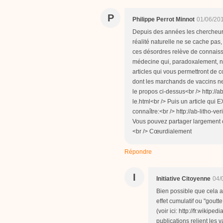
P
Philippe Perrot Minnot
01/06/20
Depuis des années les chercheurs 
réalité naturelle ne se cache pas, 
ces désordres relève de connaiss
médecine qui, paradoxalement, ne 
articles qui vous permettront de 
dont les marchands de vaccins ne 
le propos ci-dessus<br /> http://ab
le.html<br /> Puis un article qu
connaître:<br /> http://ab-litho-v
Vous pouvez partager largement ce
<br /> Cœurdialement
Répondre
I
Initiative Citoyenne
04/
Bien possible que cela a
effet cumulatif ou "goutt
(voir ici: http://fr.wik
publications relient les 