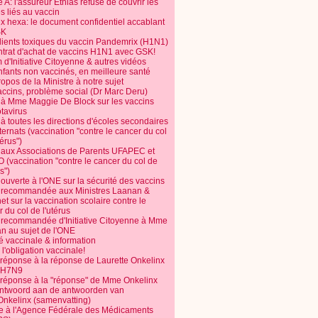
 A: l'assureur Ethias refuse de couvrir les
s liés au vaccin
ix hexa: le document confidentiel accablant
SK
dients toxiques du vaccin Pandemrix (H1N1)
ntrat d'achat de vaccins H1N1 avec GSK!
m d'Initiative Citoyenne & autres vidéos
nfants non vaccinés, en meilleure santé
opos de la Ministre à notre sujet
accins, problème social (Dr Marc Deru)
e à Mme Maggie De Block sur les vaccins
otavirus
 à toutes les directions d'écoles secondaires
nternats (vaccination "contre le cancer du col
térus")
e aux Associations de Parents UFAPEC et
 (vaccination "contre le cancer du col de
s")
 ouverte à l'ONE sur la sécurité des vaccins
e recommandée aux Ministres Laanan &
t sur la vaccination scolaire contre le
 du col de l'utérus
e recommandée d'Initiative Citoyenne à Mme
n au sujet de l'ONE
é vaccinale & information
l'obligation vaccinale!
 réponse à la réponse de Laurette Onkelinx
e H7N9
 réponse à la "réponse" de Mme Onkelinx
ntwoord aan de antwoorden van
Onkelinx (samenvatting)
te à l'Agence Fédérale des Médicaments