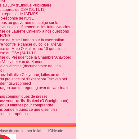
PS)
e au Jury d'Ethique Publicitaire
te auprès du CSA (10/11/11)
o réponse de l'AFMPS
o-réponse de l'ONE
ions au gouvernement belge sur le
virus, le confinement et les futurs vaccins
se de Laurette Onkelinx à nos questions
e H7N9
se de Mme Laanan sur la vaccination
re "contre le cancer du col de l'utérus"
se de Mme Onkelinx aux 10 questions
se du CSA (24/11/11)
se du Président de la Chambre/ Antwoord
e Voorzitter van de Kamer
ce on vaccine (documentaire de Lina
o)
ez Initiative Citoyenne, faites un don!
du projet de loi d'exception/ Text van het
nderingswet project
vragen aan de regering over de vaccinatie
nos communiqués de presse
nez-vous, qu'ils disaient (G.Goetghebuer)
ns: 10 minutes pour comprendre
ns pandémiques: ce que disent les
ents européens
refuse de cautionner le label HONcode.