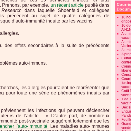
Courrie
. Prenons, par exemple,
un récent article
publié dans
Docume
l Research
dans laquelle Shoenfeld et collègues
ans précédent au sujet de quatre catégories de
10 no
isque d’auto-immunité induite par les vaccins.
gripp
10 qu
A H1
allergies.
Alumi
vaccin
Alumi
 des effets secondaires à la suite de précédents
Vacin
Alumi
A pro
Certa
contre
problèmes auto-immuns.
Commen
libert
Consti
Courr
forcin
vacci
cherches, les allergies pourraient ne représenter que
Coût 
erg pour toute une série de phénomènes induits par
vacci
+ de 
vacci
Décisi
 préviennent les infections qui peuvent déclencher
Enquêt
 auteurs de l’article… « D’autre part, de nombreux
Pande
Feuill
-immunité post-vaccinale suggèrent fortement que les
Grand
encher l’auto-immunité.
Les maladies auto-immunes
vendr