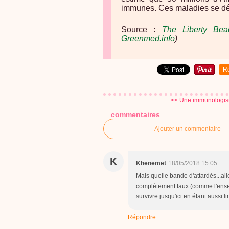
immunes. Ces maladies se dé
Source :
The Liberty Bea
Greenmed.info
)
R
<< Une immunologist
commentaires
Ajouter un commentaire
K
Khenemet
18/05/2018 15:05
Mais quelle bande d'attardés...alle
complètement faux (comme l'ense
survivre jusqu'ici en étant aussi li
Répondre