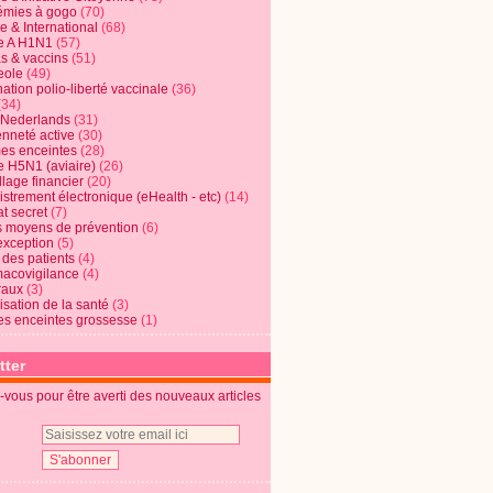
mies à gogo
(70)
e & International
(68)
e A H1N1
(57)
s & vaccins
(51)
eole
(49)
ation polio-liberté vaccinale
(36)
(34)
t Nederlands
(31)
enneté active
(30)
s enceintes
(28)
e H5N1 (aviaire)
(26)
lage financier
(20)
strement électronique (eHealth - etc)
(14)
t secret
(7)
s moyens de prévention
(6)
exception
(5)
 des patients
(4)
acovigilance
(4)
raux
(3)
risation de la santé
(3)
s enceintes grossesse
(1)
tter
vous pour être averti des nouveaux articles