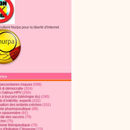
outient Nurpa pour la liberté d'internet
ries
s secondaires-risques
(599)
té & démocratie
(324)
e l'utérus-HPV
(250)
 à tout prix (idéologie du)
(190)
ts d’intérêts -experts
(102)
nation des enfants-crèches
(101)
trie pharmaceutique
(99)
e saisonnière
(91)
cité des vaccins
(79)
cins
(75)
lisme thérapeutique
(75)
s d'Initiative Citoyenne
(73)