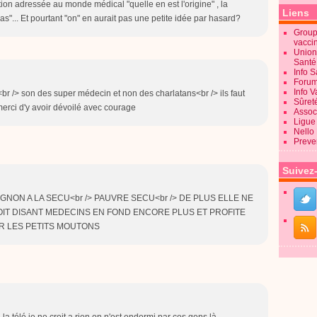
ion adressée au monde médical "quelle en est l'origine" , la
Liens
as"... Et pourtant "on" en aurait pas une petite idée par hasard?
Groupe
vacci
Union
Sant
Info 
Forum
Info 
<br /> son des super médecin et non des charlatans<br /> ils faut
Sûret
 merci d'y avoir dévoilé avec courage
Associ
Ligue 
Nello
Preve
Suivez
NON A LA SECU<br /> PAUVRE SECU<br /> DE PLUS ELLE NE
SOIT DISANT MEDECINS EN FOND ENCORE PLUS ET PROFITE
R LES PETITS MOUTONS