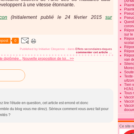
(AFM
veloppent à une vitesse étonnante.
Plaint
Plain
Pseud
con
(Initialement publié le 24 février 2015
sur
Pseud
Quest
corona
Répon
sur l
Répon
epost
0
scolai
Répon
Published by Initiative Citoyenne
-
dans
Effets secondaires-risques
Répon
commenter cet article
…
Répon
e diplômée...
Nouvelle proposition de loi... >>
van d
Silen
Morec
Souten
Texte 
uitzo
Tien 
H1N1
Tous 
Vacci
Vacci
z lire l'étude en question, cet article est erroné et donc
Vacci
mble du blog vous me direz). Sérieux comment vous avez fait pour
docum
mités ?
Ce site 