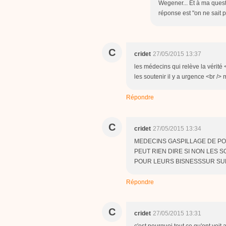
Wegener... Et à ma quest
réponse est "on ne sait p
C
cridet
27/05/2015 13:37
les médecins qui relève la vérité 
les soutenir il y a urgence <br />
Répondre
C
cridet
27/05/2015 13:34
MEDECINS GASPILLAGE DE POG
PEUT RIEN DIRE SI NON LES 
POUR LEURS BISNESSSUR SU
Répondre
C
cridet
27/05/2015 13:31