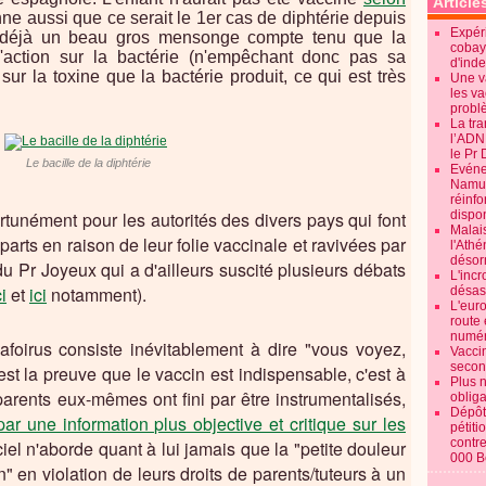
Article
nne aussi que ce serait le 1er cas de diphtérie depuis
Expéri
t déjà un beau gros mensonge compte tenu que la
cobay
'action sur la bactérie (n'empêchant donc pas sa
d'ind
sur la toxine que la bactérie produit, ce qui est très
Une v
les va
probl
La tr
l’ADN
le Pr 
Le bacille de la diphtérie
Evénem
Namur:
réinf
tunément pour les autorités des divers pays qui font
dispon
Malai
parts en raison de leur folie vaccinale et
ravivées par
l'Ath
désorm
du Pr Joyeux qui a d'ailleurs suscité plusieurs débats
L'incr
ci
et
ici
notamment).
désast
L'euro
route 
numér
afoirus consiste inévitablement à dire "vous voyez,
Vaccin
secon
'est la preuve que le vaccin est indispensable, c'est à
Plus 
arents eux-mêmes ont fini par être instrumentalisés,
obliga
Dépôt
ar une information plus objective et critique sur les
pétiti
contre
iciel n'aborde quant à lui jamais que la "petite douleur
000 B
n" en violation de leurs droits de parents/tuteurs à un