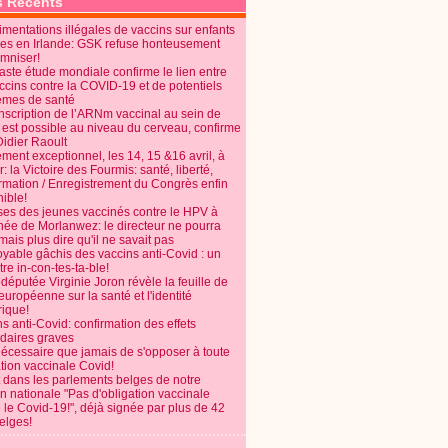
s Récents
mentations illégales de vaccins sur enfants
es en Irlande: GSK refuse honteusement
emniser!
aste étude mondiale confirme le lien entre
ccins contre la COVID-19 et de potentiels
èmes de santé
anscription de l’ARNm vaccinal au sein de
 est possible au niveau du cerveau, confirme
Didier Raoult
ent exceptionnel, les 14, 15 &16 avril, à
 la Victoire des Fourmis: santé, liberté,
ormation / Enregistrement du Congrès enfin
ible!
ses des jeunes vaccinés contre le HPV à
énée de Morlanwez: le directeur ne pourra
ais plus dire qu'il ne savait pas
oyable gâchis des vaccins anti-Covid : un
re in-con-tes-ta-ble!
députée Virginie Joron révèle la feuille de
européenne sur la santé et l'identité
ique!
s anti-Covid: confirmation des effets
daires graves
nécessaire que jamais de s'opposer à toute
tion vaccinale Covid!
 dans les parlements belges de notre
on nationale "Pas d'obligation vaccinale
 le Covid-19!", déjà signée par plus de 42
elges!