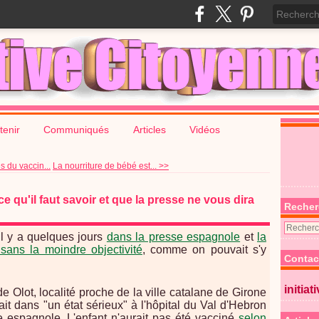
tenir
Communiqués
Articles
Vidéos
s du vaccin...
La nourriture de bébé est... >>
 qu'il faut savoir et que la presse ne vous dira
Recher
il y a quelques jours
dans la presse espagnole
et
la
 sans la moindre objectivité
, comme on pouvait s'y
Contac
initiat
e Olot, localité proche de la ville catalane de Girone
rait dans "un état sérieux" à l'hôpital du Val d'Hebron
 espagnole. L'enfant n'aurait pas été vacciné
selon