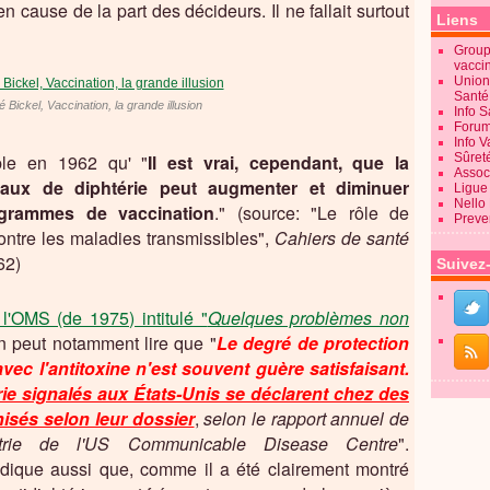
 cause de la part des décideurs. Il ne fallait surtout
Liens
Groupe
vacci
Union
Sant
 Bickel, Vaccination, la grande illusion
Info 
Forum
Info 
ple en 1962 qu' "
Il est vrai, cependant, que la
Sûret
Associ
aux de diphtérie peut augmenter et diminuer
Ligue 
Nello
grammes de vaccination
." (source: "Le rôle de
Preve
contre les maladies transmissibles",
Cahiers de santé
62)
Suivez
l'OMS (de 1975) intitulé "
Quelques problèmes non
n peut notamment lire que "
Le degré de protection
vec l'antitoxine n'est souvent guère satisfaisant.
ie signalés aux États-Unis se déclarent chez des
sés selon leur dossier
,
selon le rapport annuel de
étrie de l'US Communicable Disease Centre
".
dique aussi que, comme il a été clairement montré