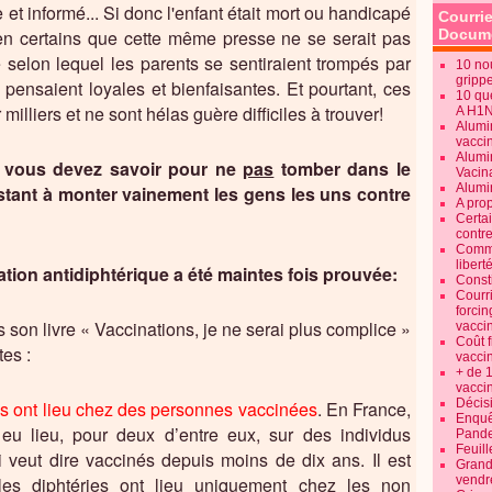
et informé... Si donc l'enfant était mort ou handicapé
Courrie
en certains que cette même presse ne se serait pas
Docume
e selon lequel les parents se sentiraient trompés par
10 no
gripp
s pensaient loyales et bienfaisantes. Et pourtant, ces
10 qu
milliers et ne sont hélas guère difficiles à trouver!
A H1
Alumi
vaccin
Alumi
e vous devez savoir pour ne
pas
tomber dans le
Vacin
Alumi
stant à monter vainement les gens les uns contre
A pro
Certa
contre
Commen
libert
nation antidiphtérique a été maintes fois prouvée:
Consti
Courr
forcin
 son livre « Vaccinations, je ne serai plus complice »
vacci
Coût 
es :
vacci
+ de 
vacci
Décisi
s ont lieu chez des personnes vaccinées
. En France,
Enquêt
 eu lieu, pour deux d’entre eux, sur des individus
Pande
Feuill
i veut dire vaccinés depuis moins de dix ans. Il est
Grand
les diphtéries ont lieu uniquement chez les non
vendr