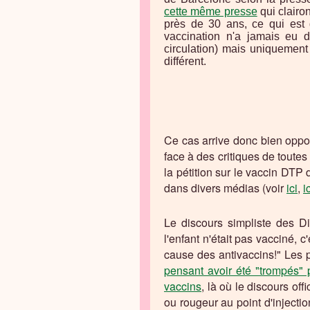
cette même presse
qui clairo
près de 30 ans, ce qui es
vaccination n'a jamais eu d
circulation) mais uniquement 
différent.
Ce cas arrive donc bien oppor
face à des critiques de toutes 
la pétition sur le vaccin DTP 
dans divers médias (voir
ici
,
i
Le discours simpliste des Di
l'enfant n'était pas vacciné, c
cause des antivaccins!" Les p
pensant avoir été "trompés" p
vaccins
, là où le discours off
ou rougeur au point d'injectio