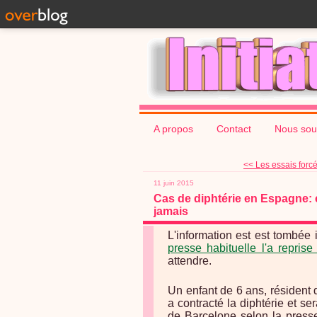
A propos
Contact
Nous sou
<< Les essais forcé
11 juin 2015
Cas de diphtérie en Espagne: ce
jamais
L'information est est tombée 
presse habituelle l'a reprise
attendre.
Un enfant de 6 ans, résident d
a contracté la diphtérie et se
de Barcelone selon la presse