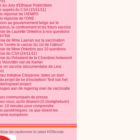
PS)
e au Jury d'Ethique Publicitaire
te auprès du CSA (10/11/11)
o réponse de l'AFMPS
o-réponse de l'ONE
ions au gouvernement belge sur le
virus, le confinement et les futurs vaccins
se de Laurette Onkelinx à nos questions
e H7N9
se de Mme Laanan sur la vaccination
re "contre le cancer du col de l'utérus"
se de Mme Onkelinx aux 10 questions
se du CSA (24/11/11)
se du Président de la Chambre/ Antwoord
e Voorzitter van de Kamer
ce on vaccine (documentaire de Lina
o)
ez Initiative Citoyenne, faites un don!
du projet de loi d'exception/ Text van het
nderingswet project
vragen aan de regering over de vaccinatie
nos communiqués de presse
nez-vous, qu'ils disaient (G.Goetghebuer)
ns: 10 minutes pour comprendre
ns pandémiques: ce que disent les
ents européens
refuse de cautionner le label HONcode.