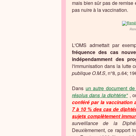
mais bien sûr pas de remise en
pas nuire à la vaccination.
René
L'OMS admettait par exem
fréquence des cas nouve
indépendamment des pro
l'immunisation dans la lutte 
publique O.M.S
, n°8, p.64; 19
Dans
un autre document de 
résolus dans la diphtérie"
, o
conféré par la vaccination a
7 à 10 % des cas de diphtér
sujets complètement immuni
surveillance de la Diph
Deuxièmement, ce rapport in