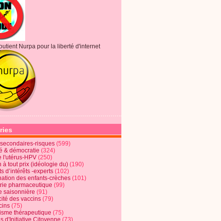
outient Nurpa pour la liberté d'internet
ries
s secondaires-risques
(599)
té & démocratie
(324)
e l'utérus-HPV
(250)
 à tout prix (idéologie du)
(190)
ts d’intérêts -experts
(102)
nation des enfants-crèches
(101)
trie pharmaceutique
(99)
e saisonnière
(91)
cité des vaccins
(79)
cins
(75)
lisme thérapeutique
(75)
s d'Initiative Citoyenne
(73)