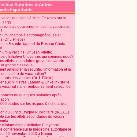
rs Aux Autorités & Autres
nts Importants
uvelles questions à Mme Onkelinx sur la
e H7N9
estions au gouvernement sur la vaccination
N1
nium, champs électromagnétiques et
s (Dr J. Pilette)
nium & santé: rapport du Réseau Choix
al
nium & vaccins (Dr Jean Pilette)
pos d'Initiative Citoyenne: qui sommes nous?
ins effets secondaires graves du vaccin
 la grippe classique
t améliorer la sécurité, l'information et la
é en matière de vaccination?
tuants des vaccins (Dr J. Pilette)
ier aux Ministres Laanan & Onkelinx sur le
g vaccinal via le remboursement sélectif de
ns
financier de quelques maladies après
nation
1000 études sur les risques & échecs des
ns
on du Jury d'Ethique Publicitaire (9/11/11)
e sur les effets secondaires du vaccin
mrix
e d'information d'Initiative Citoyenne
e conférence sur la médecine autoritaire le
edi 29 novembre 2013 à Namur