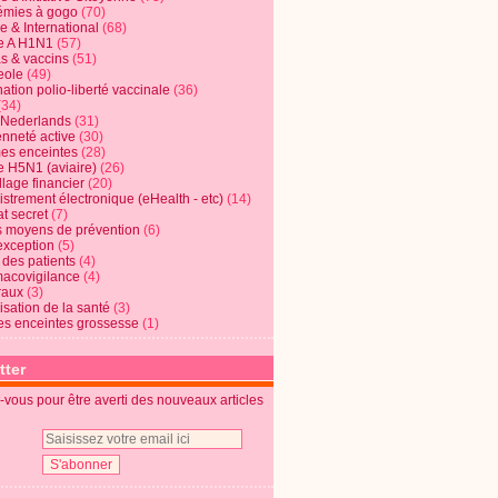
mies à gogo
(70)
e & International
(68)
e A H1N1
(57)
s & vaccins
(51)
eole
(49)
ation polio-liberté vaccinale
(36)
(34)
t Nederlands
(31)
enneté active
(30)
s enceintes
(28)
e H5N1 (aviaire)
(26)
lage financier
(20)
strement électronique (eHealth - etc)
(14)
t secret
(7)
s moyens de prévention
(6)
exception
(5)
 des patients
(4)
acovigilance
(4)
raux
(3)
risation de la santé
(3)
s enceintes grossesse
(1)
tter
vous pour être averti des nouveaux articles