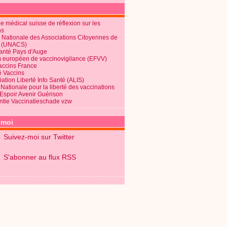
 médical suisse de réflexion sur les
ns
 Nationale des Associations Citoyennes de
é (UNACS)
Santé Pays d'Auge
 européen de vaccinovigilance (EFVV)
Vaccins France
é Vaccins
ation Liberté Info Santé (ALIS)
Nationale pour la liberté des vaccinations
 Espoir Avenir Guérison
ntie Vaccinatieschade vzw
-moi
Suivez-moi sur Twitter
S'abonner au flux RSS