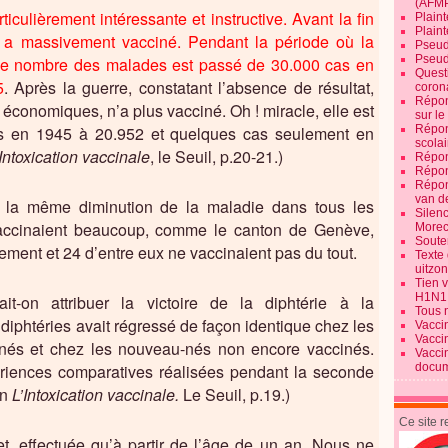
(AFM
iculièrement intéressante et instructive. Avant la fin
Plaint
Plain
 a massivement vacciné. Pendant la période où la
Pseud
Pseud
e, le nombre des malades est passé de 30.000 cas en
Quest
5
. Après la guerre, constatant l’absence de résultat,
corona
Répon
 économiques, n’a plus vacciné. Oh ! miracle, elle est
sur l
s en 1945 à 20.952 et quelques cas seulement en
Répon
scolai
’Intoxication vaccinale
, le Seuil, p.20-21.)
Répon
Répon
Répon
van d
 la même diminution de la maladie dans tous les
Silen
vaccinaient beaucoup, comme le canton de Genève,
Morec
Souten
vement et 24 d’entre eux ne vaccinaient pas du tout.
Texte 
uitzo
Tien 
H1N1
t-on attribuer la victoire de la diphtérie à la
Tous 
 diphtéries avait régressé de façon identique chez les
Vacci
Vacci
nés et chez les nouveau-nés non encore vaccinés.
Vacci
ériences comparatives réalisées pendant la seconde
docum
in
L’Intoxication vaccinale.
Le Seuil, p.19.)
Ce site 
fet, effectuée qu’à partir de l’âge de un an. Nous ne