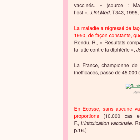
vaccinés. » (source : Ma
l’est »,
J.Int.Med
. T343, 1995,
La maladie a régressé de faç
1950, de façon constante, qu
Rendu, R., « Résultats compa
la lutte contre la diphtérie »,
J
La France, championne de la
inefficaces, passe de 45.000
René
En Ecosse, sans aucune vac
proportions
(10.000 cas en
F.,
L’Intoxication vaccinale
. R
p.16.)