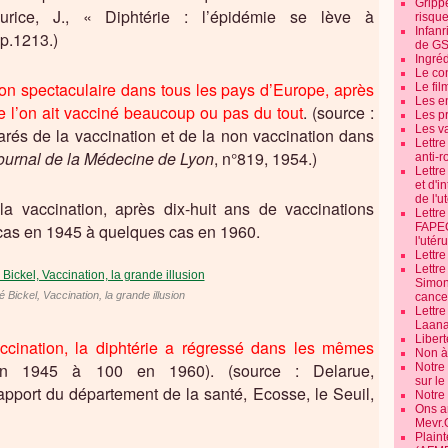
Grippe
urice, J., « Diphtérie : l’épidémie se lève à
risque
Infanr
 p.1213.)
de G
Ingré
Le co
on spectaculaire dans tous les pays d’Europe, après
Le fil
Les e
e l’on ait vacciné beaucoup ou pas du tout
. (source :
Les pr
Les v
rés de la vaccination et de la non vaccination dans
Lettr
ournal de la Médecine de Lyon
, n°819, 1954.)
anti-r
Lettre
et d'i
de l'u
 vaccination, après dix-huit ans de vaccinations
Lettr
 cas en 1945 à quelques cas en 1960.
FAPEO
l'utéru
Lettre
Lettr
Simone
 Bickel, Vaccination, la grande illusion
cancer
Lettr
Laana
Libert
cination, la diphtérie a régressé dans les mêmes
Non à 
 1945 à 100 en 1960). (source : Delarue,
Notre
sur l
apport du département de la santé, Ecosse, le Seuil,
Notre
Ons a
Mevr.
Plain