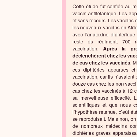
Cette étude fut confiée au m
vaccin antitétanique. Les ap
et sans recours. Les vaccins é
les nouveaux vaccins en Afri
avec l’anatoxine diphtérique
reste du régiment, 700 r
vaccination.
Après la pre
déclenchèrent chez les vacci
de cas chez les vaccinés
. M
ces diphtéries apparues ch
vaccination, car ils n’avaien
douze cas chez les non vaccin
cas chez les vaccinés à 12 c
sa merveilleuse efficacité
scientifiques et que nous c
l’hypothèse retenue, c’eût été
se reproduisait. Mais non, on 
de nombreux médecins cons
diphtéries graves apparaissa