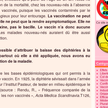
on de la mortalité, chez les nouveau-nés à l’absence
 vaccinés, puisque les vaccinés contaminés par le
tagieux pour leur entourage.
La vaccination ne peut
elle ne peut que la rendre asymptomatique
.
Elle ne
Ce site s
xine, pas le bacille. Le vaccin n’a donc aucune
Les malades nouveau-nés auraient dû être aussi
tion.
ossible d’attribuer la baisse des diphtéries à la
 partout où elle a été appliquée, nous avons eu
ion de la maladie
.
Catégo
Effet
tre les bases épidémiologiques qui ont permis à la
Liber
Col d
vaccin. En 1925, la diphtérie sévissait dans l’armée
Vaccin
r l’Institut Pasteur, de tester en milieu épidémique le
Confli
Vacci
(source : Rendu, R., « Fréquence comparée de la
Indus
Gripp
t les non vaccinés »,
Acta Medica Scandinavia
.T126,
Effica
Méde
Plura
Action