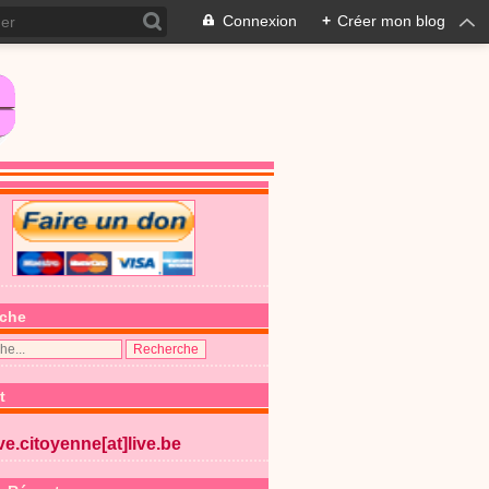
Connexion
+
Créer mon blog
che
t
ive.citoyenne[at]live.be