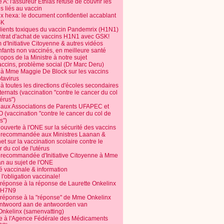
 A: l'assureur Ethias refuse de couvrir les
s liés au vaccin
ix hexa: le document confidentiel accablant
SK
dients toxiques du vaccin Pandemrix (H1N1)
ntrat d'achat de vaccins H1N1 avec GSK!
m d'Initiative Citoyenne & autres vidéos
nfants non vaccinés, en meilleure santé
opos de la Ministre à notre sujet
accins, problème social (Dr Marc Deru)
e à Mme Maggie De Block sur les vaccins
otavirus
 à toutes les directions d'écoles secondaires
nternats (vaccination "contre le cancer du col
térus")
e aux Associations de Parents UFAPEC et
 (vaccination "contre le cancer du col de
s")
 ouverte à l'ONE sur la sécurité des vaccins
e recommandée aux Ministres Laanan &
t sur la vaccination scolaire contre le
 du col de l'utérus
e recommandée d'Initiative Citoyenne à Mme
n au sujet de l'ONE
é vaccinale & information
l'obligation vaccinale!
 réponse à la réponse de Laurette Onkelinx
e H7N9
 réponse à la "réponse" de Mme Onkelinx
ntwoord aan de antwoorden van
Onkelinx (samenvatting)
te à l'Agence Fédérale des Médicaments