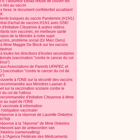
 A: l'assureur Ethias refuse de couvrir les
s liés au vaccin
ix hexa: le document confidentiel accablant
SK
dients toxiques du vaccin Pandemrix (H1N1)
ntrat d'achat de vaccins H1N1 avec GSK!
m d'Initiative Citoyenne & autres vidéos
nfants non vaccinés, en meilleure santé
opos de la Ministre à notre sujet
accins, problème social (Dr Marc Deru)
e à Mme Maggie De Block sur les vaccins
otavirus
 à toutes les directions d'écoles secondaires
nternats (vaccination "contre le cancer du col
térus")
e aux Associations de Parents UFAPEC et
 (vaccination "contre le cancer du col de
s")
 ouverte à l'ONE sur la sécurité des vaccins
e recommandée aux Ministres Laanan &
t sur la vaccination scolaire contre le
 du col de l'utérus
e recommandée d'Initiative Citoyenne à Mme
n au sujet de l'ONE
é vaccinale & information
l'obligation vaccinale!
 réponse à la réponse de Laurette Onkelinx
e H7N9
 réponse à la "réponse" de Mme Onkelinx
ntwoord aan de antwoorden van
Onkelinx (samenvatting)
te à l'Agence Fédérale des Médicaments