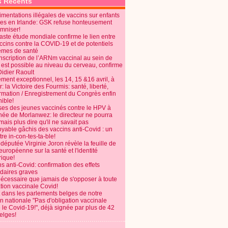
s Récents
mentations illégales de vaccins sur enfants
es en Irlande: GSK refuse honteusement
emniser!
aste étude mondiale confirme le lien entre
ccins contre la COVID-19 et de potentiels
èmes de santé
anscription de l’ARNm vaccinal au sein de
 est possible au niveau du cerveau, confirme
Didier Raoult
ent exceptionnel, les 14, 15 &16 avril, à
 la Victoire des Fourmis: santé, liberté,
ormation / Enregistrement du Congrès enfin
ible!
ses des jeunes vaccinés contre le HPV à
énée de Morlanwez: le directeur ne pourra
ais plus dire qu'il ne savait pas
oyable gâchis des vaccins anti-Covid : un
re in-con-tes-ta-ble!
députée Virginie Joron révèle la feuille de
européenne sur la santé et l'identité
ique!
s anti-Covid: confirmation des effets
daires graves
nécessaire que jamais de s'opposer à toute
tion vaccinale Covid!
 dans les parlements belges de notre
on nationale "Pas d'obligation vaccinale
 le Covid-19!", déjà signée par plus de 42
elges!