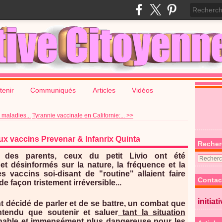
tenir
Communiqués
Articles
Vidéos
maladies...
Tyrannie vaccinale en Californie:... >>
ux vaccins Prevenar & Infanrix Quinta
Recher
 des parents, ceux du petit Livio ont été
t désinformés sur la nature, la fréquence et la
s vaccins soi-disant de "routine" allaient faire
Contac
de façon tristement irréversible...
initiat
t décidé de parler et de se battre, un combat que
tendu que soutenir et saluer
tant la situation
enable et immensément plus dangereuse pour les