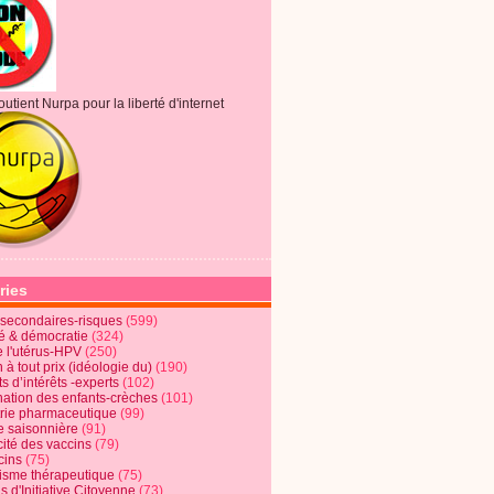
outient Nurpa pour la liberté d'internet
ries
s secondaires-risques
(599)
té & démocratie
(324)
e l'utérus-HPV
(250)
 à tout prix (idéologie du)
(190)
ts d’intérêts -experts
(102)
nation des enfants-crèches
(101)
trie pharmaceutique
(99)
e saisonnière
(91)
cité des vaccins
(79)
cins
(75)
lisme thérapeutique
(75)
s d'Initiative Citoyenne
(73)