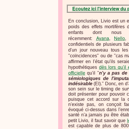
Ecoutez ici l'interview du
En conclusion, Livio est un 
poids des
effets mortifères 
enfants dont nous
Ayana
Nello
récemment:
,
confidentiels de plusieurs fa
d'un jour nouveau tous le
"coïncidences" ou de "cas m
affirmer en l'état qu'ils ser
hypothétiques
dès lors qu'il
officielle
qu'il "
n'y a pas de
sémiologiques de l'imputa
indésirable
(EI)."
Donc, en d'
son sein sur le timing de sur
doit présenter pour pouvoir 
puisque cet accord sur la d
n'existe pas, on conçoit fa
évoqué ci-dessus dans l'enre
santé n'a jamais pu être étab
petit Livio, il faut savoir que
est capable de plus de 800 e