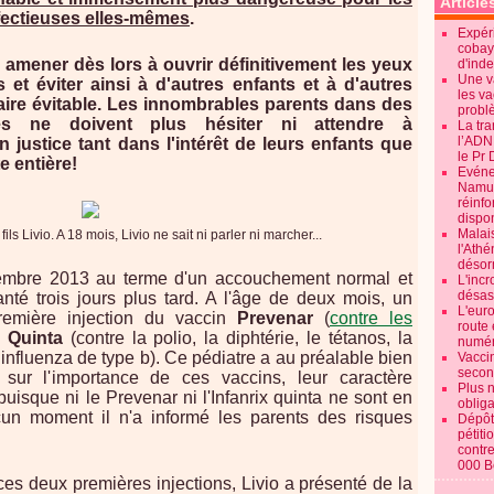
Article
nfectieuses elles-mêmes
.
Expéri
cobay
 amener dès lors à ouvrir définitivement les yeux
d'ind
Une v
 et éviter ainsi à d'autres enfants et à d'autres
les va
lvaire évitable. Les innombrables parents dans des
probl
ues ne doivent plus hésiter ni attendre à
La tr
l’ADN
n justice tant dans l'intérêt de leurs enfants que
le Pr 
e entière!
Evénem
Namur:
réinf
dispon
Malai
fils Livio. A 18 mois, Livio ne sait ni parler ni marcher...
l'Ath
désorm
écembre 2013 au terme d'un accouchement normal et
L'incr
désast
anté trois jours plus tard. A l'âge de deux mois, un
L'euro
première injection du vaccin
Prevenar
(
contre les
route 
x Quinta
(contre la polio, la diphtérie, le tétanos, la
numér
influenza de type b). Ce pédiatre a au préalable bien
Vaccin
secon
 sur l'importance de ces vaccins, leur caractère
Plus 
 puisque ni le Prevenar ni l'Infanrix quinta ne sont en
obliga
ucun moment il n'a informé les parents des risques
Dépôt
pétiti
contre
000 B
ces deux premières injections, Livio a présenté de la