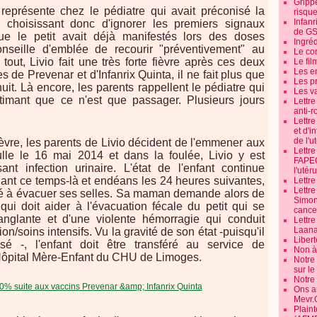
Grippe
représente chez le pédiatre qui avait préconisé la
risque
Infanr
, choisissant donc d'ignorer les premiers signaux
de G
que le petit avait déjà manifestés lors des doses
Ingré
nseille d'emblée de recourir "préventivement" au
Le co
 tout, Livio fait une très forte fièvre après ces deux
Le fil
Les e
s de Prevenar et d'Infanrix Quinta, il ne fait plus que
Les pr
nuit. Là encore, les parents rappellent le pédiatre qui
Les v
timant que ce n'est que passager. Plusieurs jours
Lettr
anti-r
Lettre
et d'i
de l'u
ièvre, les parents de Livio décident de l'emmener aux
Lettr
lle le 16 mai 2014 et dans la foulée, Livio y est
FAPEO
ant infection urinaire. L'état de l'enfant continue
l'utéru
ant ce temps-là et endéans les 24 heures suivantes,
Lettre
Lettr
té à évacuer ses selles. Sa maman demande alors de
Simone
qui doit aider à l'évacuation fécale du petit qui se
cancer
nglante et d'une violente hémorragie qui conduit
Lettr
Laana
n/soins intensifs. Vu la gravité de son état -puisqu'il
Libert
é -, l'enfant doit être transféré au service de
Non à 
'Hôpital Mère-Enfant du CHU de Limoges.
Notre
sur l
Notre
Ons a
Mevr.
Plain