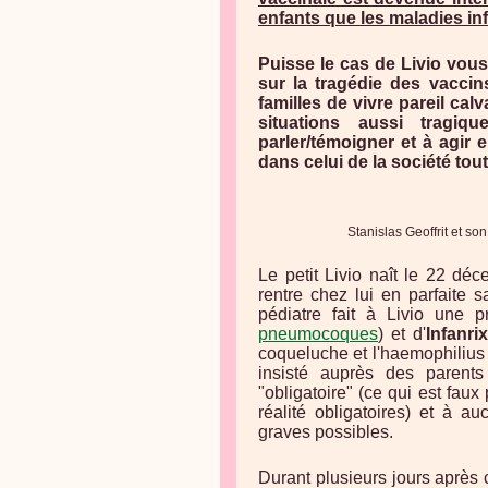
enfants que les maladies i
Puisse le cas de Livio vous
sur la tragédie des vaccins
familles de vivre pareil ca
situations aussi tragiq
parler/témoigner et à agir e
dans celui de la société tout
Stanislas Geoffrit et son 
Le petit Livio naît le 22 d
rentre chez lui en parfaite s
pédiatre fait à Livio une 
pneumocoques
) et d'
Infanri
coqueluche et l'haemophilius 
insisté auprès des parents
"obligatoire" (ce qui est faux
réalité obligatoires) et à a
graves possibles.
Durant plusieurs jours après 