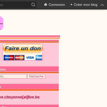
Connexion
+
Créer mon blog
che
t
ive.citoyenne[at]live.be