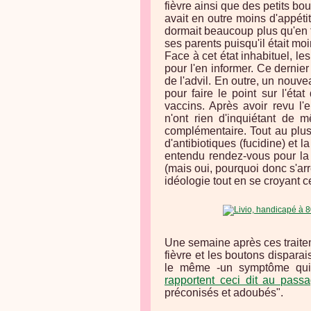
fièvre ainsi que des petits bou
avait en outre moins d'appétit e
dormait beaucoup plus qu'en t
ses parents puisqu'il était moi
Face à cet état inhabituel, le
pour l'en informer. Ce dernie
de l'advil. En outre, un nouv
pour faire le point sur l'ét
vaccins. Après avoir revu l'
n'ont rien d'inquiétant d
complémentaire. Tout au plu
d'antibiotiques (fucidine) et l
entendu rendez-vous pour la
(mais oui, pourquoi donc s'ar
idéologie tout en se croyant 
Une semaine après ces traite
fièvre et les boutons dispara
le même -un symptôme qui
rapportent ceci dit au pass
préconisés et adoubés".