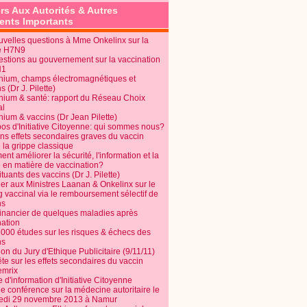
rs Aux Autorités & Autres
nts Importants
uvelles questions à Mme Onkelinx sur la
e H7N9
estions au gouvernement sur la vaccination
N1
nium, champs électromagnétiques et
s (Dr J. Pilette)
nium & santé: rapport du Réseau Choix
al
nium & vaccins (Dr Jean Pilette)
pos d'Initiative Citoyenne: qui sommes nous?
ins effets secondaires graves du vaccin
 la grippe classique
t améliorer la sécurité, l'information et la
é en matière de vaccination?
tuants des vaccins (Dr J. Pilette)
ier aux Ministres Laanan & Onkelinx sur le
g vaccinal via le remboursement sélectif de
ns
financier de quelques maladies après
nation
1000 études sur les risques & échecs des
ns
on du Jury d'Ethique Publicitaire (9/11/11)
e sur les effets secondaires du vaccin
mrix
e d'information d'Initiative Citoyenne
e conférence sur la médecine autoritaire le
edi 29 novembre 2013 à Namur