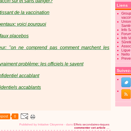
vaccin sûr et sans danger?
Liens
issant de la vaccination
Groupe
vacci
Union
entaux: voici pourquoi
Sant
Info 
Forum
 faux placebos
Info 
Sûret
Associ
eur: "on ne comprend pas comment marchent les
Ligue 
Nello
Preve
raiment problème: les officiels le savent
Suivez
nfidentiel accablant
identiels accablants
epost
0
Published by Initiative Citoyenne
-
dans
Effets secondaires-risques
commenter cet article
…