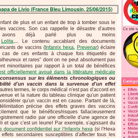
 papa de Livio
(France Bleu Limousin, 25/06/2015)
enfant de plus et un enfant de trop à tomber sous le
des vaccins. Son cas rappelle le désastre d'autres
Ce site s
 avons déjà parlé plus ou moins
Lolita
,
,... Le contenu accablant des documents
bricants de vaccins (
Infanrix hexa
,
Prevenar
) éclaire
s cas de ces enfants à chaque fois étiquetés de
alheureux et rares" dont on ne peut absolument pas
aient minoritaires par rapport à un total de bénéfices
 est officiellement avoué dans la littérature médicale
 consensus sur les éléments chronologiques ou
Catégo
bilité d'un vaccin dans la survenue d'un effet
autres termes, le corps médical n'est pas d'accord en
Effet
Liber
venue et la nature du tableau clinique qu'un patient
Col d
considérer qu'un vaccin est en cause. Partant de là,
Vaccin
élimitation précise des effets graves des vaccins
Confli
cilement que le bénéfices/risques fallacieusement
Vacci
Indus
gistrement radio par une officielle d'une agence de
Gripp
li et que c'est un leurre!
Par exemple, s'agissant du
Effica
le document confidentiel sur l'Infanrix hexa
(si l'Hexa
Méde
Plura
ffets secondaires susceptibles d'affecter tous les
Action