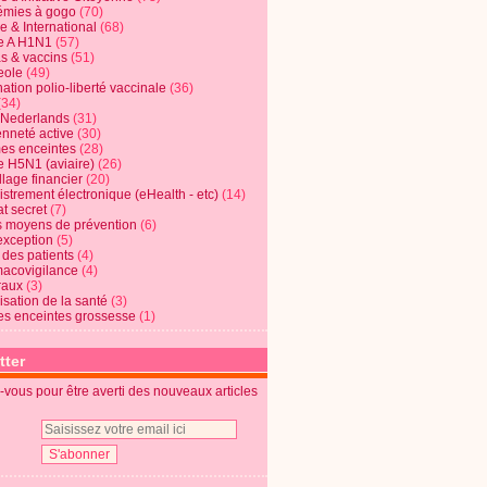
mies à gogo
(70)
e & International
(68)
e A H1N1
(57)
s & vaccins
(51)
eole
(49)
ation polio-liberté vaccinale
(36)
(34)
t Nederlands
(31)
enneté active
(30)
s enceintes
(28)
e H5N1 (aviaire)
(26)
lage financier
(20)
strement électronique (eHealth - etc)
(14)
t secret
(7)
s moyens de prévention
(6)
exception
(5)
 des patients
(4)
acovigilance
(4)
raux
(3)
risation de la santé
(3)
s enceintes grossesse
(1)
tter
vous pour être averti des nouveaux articles