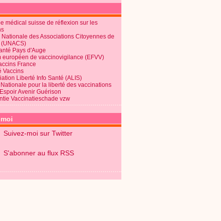
 médical suisse de réflexion sur les
ns
 Nationale des Associations Citoyennes de
é (UNACS)
Santé Pays d'Auge
 européen de vaccinovigilance (EFVV)
Vaccins France
é Vaccins
ation Liberté Info Santé (ALIS)
Nationale pour la liberté des vaccinations
 Espoir Avenir Guérison
ntie Vaccinatieschade vzw
-moi
Suivez-moi sur Twitter
S'abonner au flux RSS