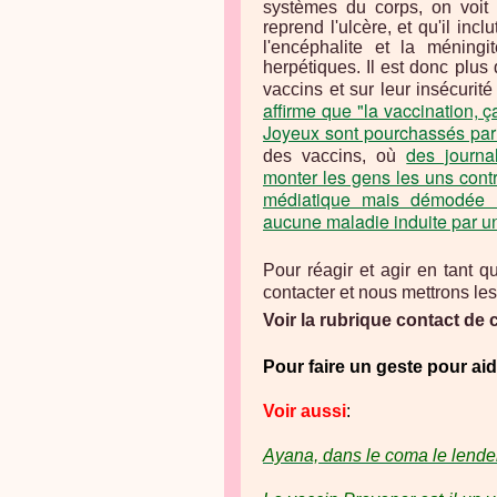
systèmes du corps, on voit m
reprend l'ulcère, et qu'il in
l'encéphalite
et la méningit
herpétiques. Il est donc plus
vaccins et sur leur insécurit
affirme que "la vaccination, 
Joyeux sont pourchassés par
des journ
des vaccins, où
monter les gens les uns contr
médiatique mais démodée 
aucune maladie induite par u
Pour réagir et agir en tant q
contacter et nous mettrons les
Voir la rubrique contact de ce
Pour faire un geste pour ai
Voir aussi
:
Ayana, dans le coma le lendem