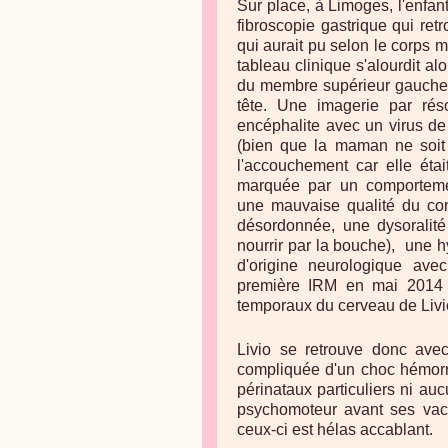
Sur place, à Limoges, l'enfan
fibroscopie gastrique qui ret
qui aurait pu selon le corps m
tableau clinique s'alourdit al
du membre supérieur gauche e
tête. Une imagerie par ré
encéphalite avec un virus de 
(bien que la maman ne soit 
l'accouchement car elle était
marquée par un comportemen
une mauvaise qualité du cont
désordonnée, une dysoralité (
nourrir par la bouche), une h
d'origine neurologique avec 
première IRM en mai 2014 r
temporaux du cerveau de Livi
Livio se retrouve donc ave
compliquée d'un choc hémorra
périnataux particuliers ni a
psychomoteur avant ses vacc
ceux-ci est hélas accablant.