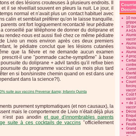
tons et des lésions crouteuses à plusieurs endroits. Il
Courrie
t il se réveillait souvent en pleurs la nuit. Le jour, il
Docume
emps normal et n'avait plus un contact habituel avec
10 no
ns calin et semblait préférer qu'on le laisse tranquille.
gripp
s parents ont fort logiquement recontacté leur pédiatre
10 qu
r a conseillé par téléphone de donner du doliprane et
A H1
eau rendez-nous est aussi fixé chez ce même pédiatre
Alumi
vaccin
at de Livio un mois environ après ces deux premiers
Alumi
enfant, le pédiatre conclut que les lésions cutanées
Vacin
e même que la fièvre et ne demande aucun examen
Alumi
A pro
s prescrit-il une "pommade cache-symptôme" à base
Certa
a poursuite du doliprane + advil tandis qu'il refixe bien
contre
 poursuite du programme vaccinal un mois plus tard
Commen
rêter en si bon/sinistre chemin quand on est dans une
libert
Consti
cependant dans la science?!).
Courr
forcin
vacci
Coût 
vacci
+ de 
ments purement symptomatiques (et non causaux), la
vacci
issent mais le comportement de Livio n'était déjà plus
Décisi
Enquêt
 n'est pas anodin
et que d'innombrables parents
Pande
age suite à ces cocktails de vaccins
"officiellement
Feuill
Grand
vendr