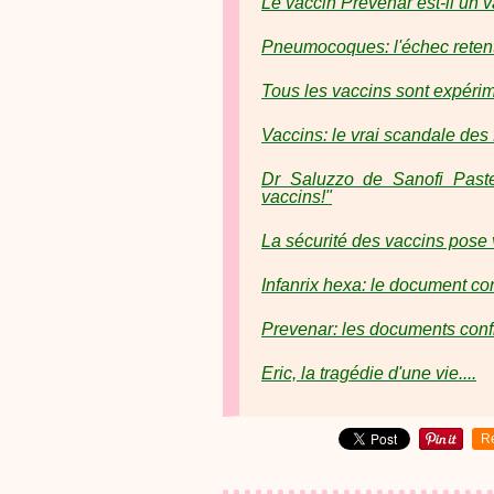
Le vaccin Prevenar est-il un 
Pneumocoques: l'échec retent
Tous les vaccins sont expérim
Vaccins: le vrai scandale des
Dr Saluzzo de Sanofi Past
vaccins!"
La sécurité des vaccins pose v
Infanrix hexa: le document co
Prevenar: les documents conf
Eric, la tragédie d'une vie....
R