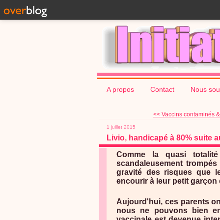
A propos
Contact
Nous sou
<< Vaccins contaminés & 
1 juillet 2015
Livio, handicapé à 80% suite a
Comme la quasi totalité
scandaleusement trompés e
gravité des risques que le
encourir à leur petit garçon 
Aujourd'hui, ces parents on
nous ne pouvons bien en
vaccinale est devenue int