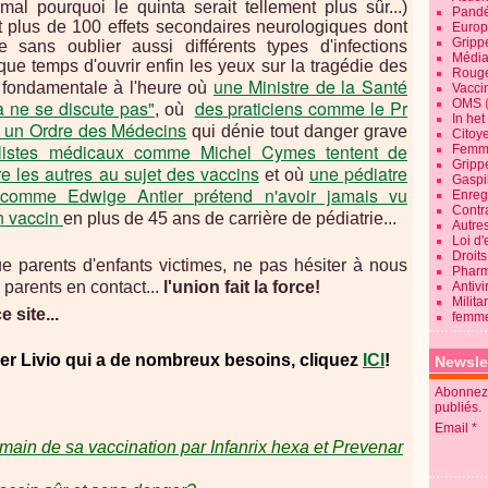
al pourquoi le quinta serait tellement plus sûr...)
Pandé
clut plus de 100 effets secondaires neurologiques dont
Europ
Gripp
e sans oublier aussi différents types d'infections
Média
 que temps d'ouvrir enfin les yeux sur la tragédie des
Roug
une Ministre de la Santé
é fondamentale à l'heure où
Vaccin
ça ne se discute pas"
des praticiens comme le Pr
OMS
, où
In he
 un Ordre des Médecins
qui dénie tout danger grave
Citoy
alistes médicaux comme Michel Cymes tentent de
Femme
Gripp
e les autres au sujet des vaccins
une pédiatre
et où
Gaspil
comme Edwige Antier prétend n'avoir jamais vu
Enregi
Contra
n vaccin
en plus de 45 ans de carrière de
pédiatrie...
Autre
Loi d'
Droits
ue parents d'enfants victimes, ne pas hésiter à nous
Pharm
 parents en contact...
l'union fait la force!
Antivi
Milita
 site...
femme
der Livio qui a de nombreux besoins, cliquez
ICI
!
Newsle
Abonnez-
publiés.
Email
ain de sa vaccination par Infanrix hexa et Prevenar