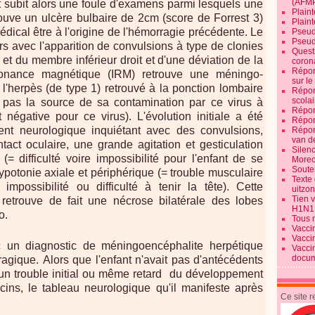
(AFM
t subit alors une foule d'examens parmi lesquels une
Plaint
rouve un ulcère bulbaire de 2cm (score de Forrest 3)
Plain
édical être à l'origine de l'hémorragie précédente. Le
Pseud
Pseud
ors avec l'apparition de convulsions à type de clonies
Quest
t du membre inférieur droit et d'une déviation de la
corona
Répon
sonance magnétique (IRM) retrouve une méningo-
sur l
l'herpès (de type 1) retrouvé à la ponction lombaire
Répon
scolai
pas la source de sa contamination par ce virus à
Répon
 négative pour ce virus). L'évolution initiale a été
Répon
t neurologique inquiétant avec des convulsions,
Répon
van d
act oculaire, une grande agitation et gesticulation
Silen
= difficulté voire impossibilité pour l'enfant de se
Morec
Souten
ypotonie axiale et périphérique (= trouble musculaire
Texte 
impossibilité ou difficulté à tenir la tête). Cette
uitzo
Tien 
etrouve de fait une nécrose bilatérale des lobes
H1N1
o.
Tous 
Vacci
Vacci
c un diagnostic de méningoencéphalite herpétique
Vacci
docum
gique. Alors que l'enfant n'avait pas d'antécédents
ucun trouble initial ou même retard du développement
ins, le tableau neurologique qu'il manifeste après
Ce site 