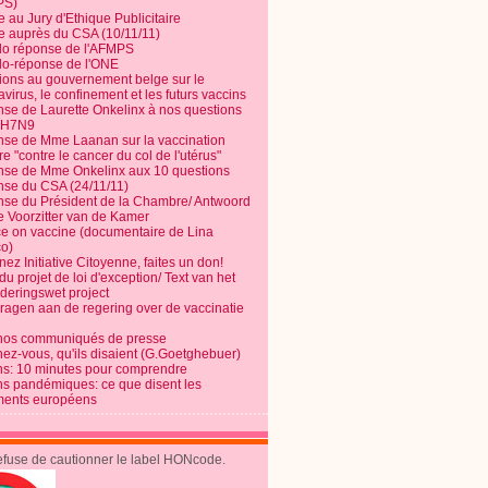
PS)
e au Jury d'Ethique Publicitaire
te auprès du CSA (10/11/11)
o réponse de l'AFMPS
o-réponse de l'ONE
ions au gouvernement belge sur le
virus, le confinement et les futurs vaccins
se de Laurette Onkelinx à nos questions
e H7N9
se de Mme Laanan sur la vaccination
re "contre le cancer du col de l'utérus"
se de Mme Onkelinx aux 10 questions
se du CSA (24/11/11)
se du Président de la Chambre/ Antwoord
e Voorzitter van de Kamer
ce on vaccine (documentaire de Lina
o)
ez Initiative Citoyenne, faites un don!
du projet de loi d'exception/ Text van het
nderingswet project
vragen aan de regering over de vaccinatie
nos communiqués de presse
nez-vous, qu'ils disaient (G.Goetghebuer)
ns: 10 minutes pour comprendre
ns pandémiques: ce que disent les
ents européens
refuse de cautionner le label HONcode.