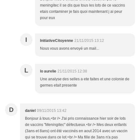
meningitec il se dis que tous les lots de ce vaccins
etais contaminer je fais quoi maintenant j ai peur
pour eux
I
InitiativeCitoyenne
21/11/2015 13:12
Nous vous avons envoyé un mail...
L
lo aurelie
21/11/2015 12:38
Une analyse des selles a ete faites et une colonie de
germes etait presente
D
daniel
09/11/2015 13:42
Bonjour à tous,<br /> J'ai pris connaissance hier soir de lots
de vaccins "Meningitec" défectueux.<br /> Mes deux enfants
(3ans et 8ans) ont été vaccinés en aout 2014 avec un vaccin
qui se trouve dans ce lot.<br /> Ma fille de 3ans n'a pas