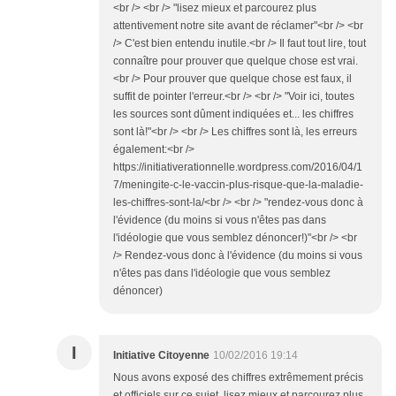
<br /> <br /> "lisez mieux et parcourez plus
attentivement notre site avant de réclamer"<br /> <br
/> C'est bien entendu inutile.<br /> Il faut tout lire, tout
connaître pour prouver que quelque chose est vrai.
<br /> Pour prouver que quelque chose est faux, il
suffit de pointer l'erreur.<br /> <br /> "Voir ici, toutes
les sources sont dûment indiquées et... les chiffres
sont là!"<br /> <br /> Les chiffres sont là, les erreurs
également:<br />
https://initiativerationnelle.wordpress.com/2016/04/1
7/meningite-c-le-vaccin-plus-risque-que-la-maladie-
les-chiffres-sont-la/<br /> <br /> "rendez-vous donc à
l'évidence (du moins si vous n'êtes pas dans
l'idéologie que vous semblez dénoncer!)"<br /> <br
/> Rendez-vous donc à l'évidence (du moins si vous
n'êtes pas dans l'idéologie que vous semblez
dénoncer)
I
Initiative Citoyenne
10/02/2016 19:14
Nous avons exposé des chiffres extrêmement précis
et officiels sur ce sujet, lisez mieux et parcourez plus