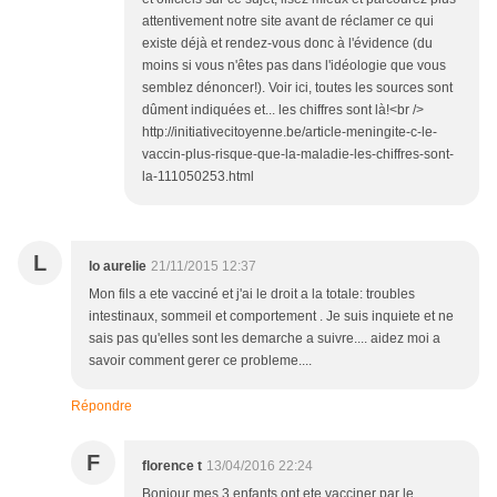
attentivement notre site avant de réclamer ce qui
existe déjà et rendez-vous donc à l'évidence (du
moins si vous n'êtes pas dans l'idéologie que vous
semblez dénoncer!). Voir ici, toutes les sources sont
dûment indiquées et... les chiffres sont là!<br />
http://initiativecitoyenne.be/article-meningite-c-le-
vaccin-plus-risque-que-la-maladie-les-chiffres-sont-
la-111050253.html
L
lo aurelie
21/11/2015 12:37
Mon fils a ete vacciné et j'ai le droit a la totale: troubles
intestinaux, sommeil et comportement . Je suis inquiete et ne
sais pas qu'elles sont les demarche a suivre.... aidez moi a
savoir comment gerer ce probleme....
Répondre
F
florence t
13/04/2016 22:24
Bonjour mes 3 enfants ont ete vacciner par le