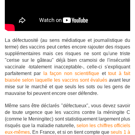
La défectuosité (au sens médiatique et journalistique du
terme) des vaccins peut certes encore rajouter des risques
supplémentaires mais ces risques ne sont qu'une triste
"cerise sur le gâteau" déjà bien cramoisi de l'insécurité
vaccinale -totalement inacceptable-, celle-ci s'expliquant
parfaitement par
la façon non scientifique
et
tout à fait
biaisée selon laquelle les vaccins sont évalués
avant leur
mise sur le marché et que seuls les sots ou les gens de
mauvaise foi peuvent encore oser défendre.
Même sans être déclarés "défectueux", vous devez savoir
de toute urgence que les vaccins contre la méningite C
(comme le Meningitec) sont statistiquement largement plus
risqués que la maladie naturelle,
selon les chiffres officiels
eux-mêmes
. En France, et si on tient compte que
seuls 1 à