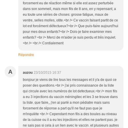
forcement eu de réaction même si elle est assez perturbée
dans son sommeil, mais mon fils de 8 ans, en y repensant, a
eu toute une séries de choses: grosse fatigue, maux de
ventre, selles molles, otite.<br /> Ce vaccin faisant partit de ce
lot est forcément défectueux?<br /> Que puis-faire aujourd'hui
pour mes deux enfants?<br /> Dois-je faire examiner mes
enfants? <br /> Merci de m'aider je suis perdu et très inquiet.
<br /> <br /> Cordialement
Répondre
A
auzou
23/10/2015 16:37
bonjour je viens de lire tous les messages et il y'a de quoi ce
poser des questions.<br /> j'ai pris connaissance de la liste
qui circule avec les numéros de lot defectueux.<br /> mon fils
a eu 3 injections du vaccin méningitec et les 3 se trouve dans
la liste. que faire,, j'en ai parlé a mon pédiatre mais sans
forcement de réponse a part qu'il ne faut pas que je
m'inquiète <br /> Cependant mon fils a des boules au niveau
de la cuisse ou il a eu les injections et elles ne partent pas. je
ne sais pas si cela à un lien avec le vaccin. et plusieurs autres