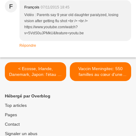
F
François
07/11/2015 18:45
Vidéo : Parents say 9 year old daughter paralyzed, losing
vision after getting flu shot <br /> <br />
https://www.youtube.com/watch?
v=5VdS0uJPMkU&feature=youtu.be
Répondre
< Ecosse, Irlande,
Vaccin Meningitec: 550
Danemark, Japon: l'étau se
familles au cœur d'une
resserre autour des
affaire troublante >
dangereux vaccins HPV
(Gardasil et Cervarix)
Hébergé par Overblog
Top articles
Pages
Contact
Signaler un abus