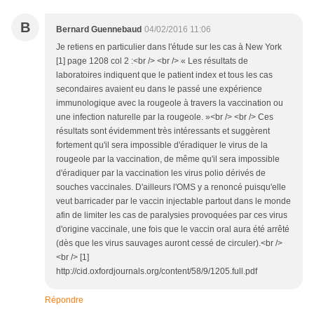
B
Bernard Guennebaud
04/02/2016 11:06
Je retiens en particulier dans l'étude sur les cas à New York
[1] page 1208 col 2 :<br /> <br /> « Les résultats de
laboratoires indiquent que le patient index et tous les cas
secondaires avaient eu dans le passé une expérience
immunologique avec la rougeole à travers la vaccination ou
une infection naturelle par la rougeole. »<br /> <br /> Ces
résultats sont évidemment très intéressants et suggèrent
fortement qu'il sera impossible d'éradiquer le virus de la
rougeole par la vaccination, de même qu'il sera impossible
d'éradiquer par la vaccination les virus polio dérivés de
souches vaccinales. D'ailleurs l'OMS y a renoncé puisqu'elle
veut barricader par le vaccin injectable partout dans le monde
afin de limiter les cas de paralysies provoquées par ces virus
d'origine vaccinale, une fois que le vaccin oral aura été arrêté
(dès que les virus sauvages auront cessé de circuler).<br />
<br /> [1]
http://cid.oxfordjournals.org/content/58/9/1205.full.pdf
Répondre