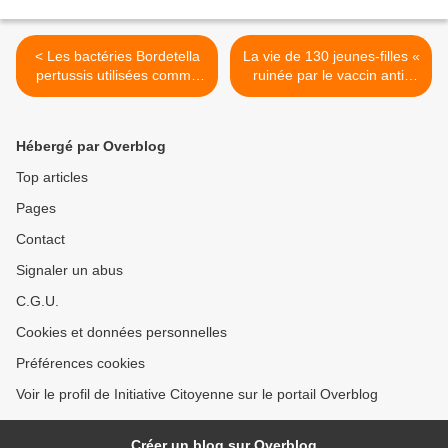
< Les bactéries Bordetella
La vie de 130 jeunes-filles «
pertussis utilisées comme
ruinée par le vaccin anti-
adjuvant pourraient
cancer » >
déclencher la sclérose en
plaques
Hébergé par Overblog
Top articles
Pages
Contact
Signaler un abus
C.G.U.
Cookies et données personnelles
Préférences cookies
Voir le profil de Initiative Citoyenne sur le portail Overblog
Créer un blog sur Overblog