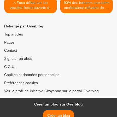
< Faux débat sur les
90% des femmes enceintes
vaccins: lettre ouverte de
américaines refusent de se
René Bickel à Marisol
faire vacciner contre la
Touraine
grippe >
Hébergé par Overblog
Top articles
Pages
Contact
Signaler un abus
C.G.U.
Cookies et données personnelles
Préférences cookies
Voir le profil de Initiative Citoyenne sur le portail Overblog
Créer un blog sur Overblog
Créer un blog