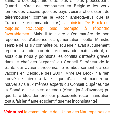
sanitaire des populations de plus en plus préoccupant.
Quand il s'agit de rembourser en Belgique les yeux
fermés des vaccins que des pays voisins choisissent de
dérembourser (comme le vaccin anti-rotavirus que la
France ne recommande plus),
la ministre De Block est
toujours beaucoup plus prompte à répondre
favorablement
! Mais il faut dire qu'en matière de non
réponse et d'absence d'argumentation, cette Ministre
semble hélas s'y connaître puisqu'elle n'avait aucunement
répondu à notre courrier recommandé mais surtout, et
alors que nous y pointions les conflits d'intérêts graves
dans le chef des "experts" du Conseil Supérieur de la
Santé qui avaient préconisé le remboursement de ces
vaccins en Belgique dès 2007, Mme De Block n'a rien
trouvé de mieux à faire... que d'aller redemander un
nouvel avis aux mêmes experts du Conseil Supérieur de
la Santé qui n'a bien entendu (c'était joué d'avance) pu
que faire bloc derrière leur précédente recommandation
tout à fait lénifiante et scientifiquemet inconsistante!
Voir aussi
le communiqué de l'Union des Naturopathes de