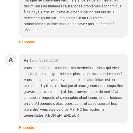
manque de couverture vaccinale à tué 17 personnes et fait
des milliers de malades causant des problèmes économique
à ce pays. Enfin, l'autisme augmente car on sait mieux le
détecter aujourd'hui. Le pianiste Glenn Gould était
probablement autiste mais on ne savez pas le détecter à
l'époque.
Répondre
A
Az
13/05/2018 07:28
Vous etes bien des menteurs les medecins.... Vous qui etes
les fanfarons des gros lobbies pharmaceutique n est ce pas ?
Vous etes pret a vendre votre mere ... L aluminium est un
metal lourd qui est tres toxique et peux generer des sequelles
graves et irreversibles, j ai des preuves autour de moi ! J ai
choppe la rougeole et compagbie etant jeune, je suis toujours
en vie. A l epoque c etait repos, au lit, et ca se soignait tres
bien. Bref vous etes de gros MYTHO les medecins
generalistes. A BON ENTENDEUR
Répondre