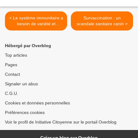
< Le système immunitaire a
Survaccination : un
besoin de variété et
scandale sanitaire canin >
d'adaptation: tout l'inverse
donc de l'uniformisation
vaccinale brutalement
Hébergé par Overblog
imposée!
Top articles
Pages
Contact
Signaler un abus
C.G.U.
Cookies et données personnelles
Préférences cookies
Voir le profil de Initiative Citoyenne sur le portail Overblog
Créer un blog sur Overblog