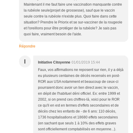
Maintenant il me faut faire une vaccination manquante contre
la rubéole seule(projet de grossesse), sauf que le vaccin
seule contre la rubéole n'existe plus. Quoi faire dans cette
situation? Prendre le Priorix et se sur-vacciner de la rougeole
et l'oreillons pour être protéger de la rubéole? Je sais pas
quoi faire, vraiment besoin de l'aide.
Répondre
I
Initiative Citoyenne
01/01/2019 15:44
Faux, vos affirmations ne reposent sur rien, il y a déjà
eu plusieurs centaines de décès recensés en post-
ROR aux USA notamment et beaucoup de ceux-ci
pourraient donc avoir un lien direct avec le vaccin,
en dépit de l'habituel déni officiel. Ex: entre 1999 et
2002, si on prend ces chiffres-là, voici pour le ROR
ce qu'il en est en termes d'effets secondaires et de
décès chez les enfants de - de 6 ans: 110 décès,
1736 hospitalisations et 18680 effets secondaires
(en sachant que seuls 1 à 10% des effets graves
sont officiellement comptabilisés en moyenne...).