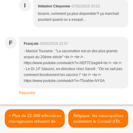
I
Initiative Citoyenne
07/02/2016 20:02
bizarre, comment ça plus disponible?! ça marchait
pourtant quand on a essayé...
F
François
04/02/2016 22:57
- Marisol Touraine : "La vaccination est un des plus grands
acquis du 20ème siècle" <br /> <br />
https://www.youtube.com/watch?v=XEF7Cbxgld4<br /> <br />
- Le Dr J.F Saluzzo, ex-directeur chez Sanofi : "On ne sait pas
comment fonctionnent les vaccins !" <br /> <br />
https://www.youtube.com/watch?v=T5oaNw-NYGA
Répondre
< Plus de 22.000 infirmières
Belgique: les naturopathes
courageuses refusent de se
saisissent le Conseil d'Etat
soumettre aux vaccinations
pour obtenir leur
obligatoires
reconnaissance >