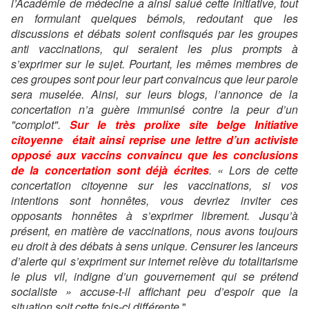
l’Académie de médecine a ainsi salué cette initiative, tout
en formulant quelques bémols, redoutant que les
discussions et débats soient confisqués par les groupes
anti vaccinations, qui seraient les plus prompts à
s’exprimer sur le sujet. Pourtant, les mêmes membres de
ces groupes sont pour leur part convaincus que leur parole
sera muselée. Ainsi, sur leurs blogs, l’annonce de la
concertation n’a guère immunisé contre la peur d’un
"complot".
Sur le très prolixe site belge Initiative
citoyenne était ainsi reprise une lettre d’un activiste
opposé aux vaccins convaincu que les conclusions
de la concertation sont déjà écrites
. « Lors de cette
concertation citoyenne sur les vaccinations, si vos
intentions sont honnêtes, vous devriez inviter ces
opposants honnêtes à s’exprimer librement. Jusqu’à
présent, en matière de vaccinations, nous avons toujours
eu droit à des débats à sens unique. Censurer les lanceurs
d’alerte qui s’expriment sur internet relève du totalitarisme
le plus vil, indigne d’un gouvernement qui se prétend
socialiste » accuse-t-il affichant peu d’espoir que la
situation soit cette fois-ci différente
."