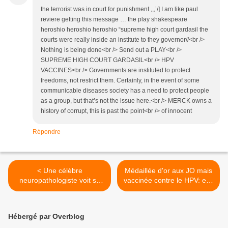
the terrorist was in court for punishment ,,,’/] I am like paul
reviere getting this message … the play shakespeare
heroshio heroshio heroshio “supreme high court gardasil the
courts were really inside an institute to they governor//<br />
Nothing is being done<br /> Send out a PLAY<br />
SUPREME HIGH COURT GARDASIL<br /> HPV
VACCINES<br /> Governments are instituted to protect
freedoms, not restrict them. Certainly, in the event of some
communicable diseases society has a need to protect people
as a group, but that’s not the issue here.<br /> MERCK owns a
history of corrupt, this is past the point<br /> of innocent
Répondre
< Une célèbre
Médaillée d'or aux JO mais
neuropathologiste voit sa
vaccinée contre le HPV: elle
carrière détruite pour avoir
décède... d'un cancer du
voulu réfuter la théorie dite
col de l'utérus! >
du « Syndrome du Bébé
Hébergé par Overblog
Secoué »