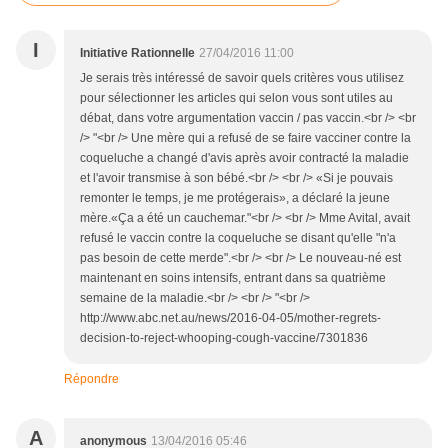
I
Initiative Rationnelle
27/04/2016 11:00
Je serais très intéressé de savoir quels critères vous utilisez
pour sélectionner les articles qui selon vous sont utiles au
débat, dans votre argumentation vaccin / pas vaccin.<br /> <br
/> "<br /> Une mère qui a refusé de se faire vacciner contre la
coqueluche a changé d'avis après avoir contracté la maladie
et l'avoir transmise à son bébé.<br /> <br /> «Si je pouvais
remonter le temps, je me protégerais», a déclaré la jeune
mère.«Ça a été un cauchemar."<br /> <br /> Mme Avital, avait
refusé le vaccin contre la coqueluche se disant qu'elle "n'a
pas besoin de cette merde".<br /> <br /> Le nouveau-né est
maintenant en soins intensifs, entrant dans sa quatrième
semaine de la maladie.<br /> <br /> "<br />
http://www.abc.net.au/news/2016-04-05/mother-regrets-
decision-to-reject-whooping-cough-vaccine/7301836
Répondre
A
anonymous
13/04/2016 05:46