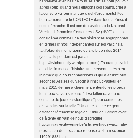
harcelante et en bas de tous les articles pour pouvoir
après coup, quand nous effaçons ces spams, crier à
la censure vu leur manque cruel d'arguments! Pour
bien comprendre le CONTEXTE dans lequel s'inscrit
cette démarche, il est bon de savoir que le National
Vaccine Information Center des USA (NVIC) qui est
considérée comme une des références anglophones
en termes d'infos indépendantes sur les vaccins a
fait l'objet du même genre de site bidon dès 2014
(voir ici, le pendant est parfait:
https://nvichonestly.wordpress.com ) En outre, et voici
aussi le fin mot de l'histoire, une personne très bien
informée que nous connaissons et qui a assisté aux
secondes Assises du vaccin à l'Institut Pasteur en
mars 2015 dernier a clairement entendu les propos
lumineux suivants, je cite: " Il va falloir payer une
centaine de jeunes scientifiques” pour contrer les
antivaccins sur la toile." Un autre site de ce genre
affichant fièrement le logo de l'Univ. de Poitiers avait
déjà tenté en vain de nous discréditer:
http://initiativecitoyenne.be/article-ethique-vaccinale-
prostitution-de-la-science-reponse-a-sham-science-
116291888.html