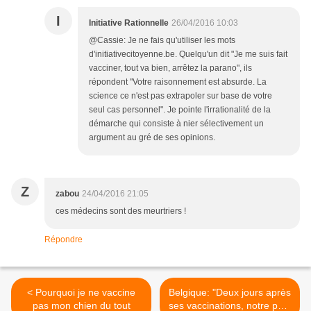
I
Initiative Rationnelle
26/04/2016 10:03
@Cassie: Je ne fais qu'utiliser les mots
d'initiativecitoyenne.be. Quelqu'un dit "Je me suis fait
vacciner, tout va bien, arrêtez la parano", ils
répondent "Votre raisonnement est absurde. La
science ce n'est pas extrapoler sur base de votre
seul cas personnel". Je pointe l'irrationalité de la
démarche qui consiste à nier sélectivement un
argument au gré de ses opinions.
Z
zabou
24/04/2016 21:05
ces médecins sont des meurtriers !
Répondre
< Pourquoi je ne vaccine
Belgique: "Deux jours après
pas mon chien du tout
ses vaccinations, notre petit