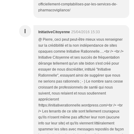
officiellement-comptabilises-par-les-services-de-
pharmacovigilance/
I
InitiativeCitoyenne
25/04/2016 15:33
@ Pierre, ceci peut peut-être mieux vous renseigner
sur la crédibilité et la non indépendance de sites
opaques comme Initiative Rationnelle.....<br /> <br />
Initiative Citoyenne et ses succès de fréquentation
dérange tellement qu'un site bidon s'est créé pour
essayer de nous discréditer, intitulé "Initiative
Rationnelle", essayant ainsi de suggérer que nous
ne serions pas rationnels ; - ) Le nombre sans cesse
croissant de professionnels de santé qui nous
suivent, nous relaient et nous soutiennent
apprécieront
!https://initiativerationnelle.wordpress.com/<br /> <br
/> Les tenants de ce site sont tellement courageux
qu'ils n'osent même pas afficher leur nom (aucune
info sur leur site) et qu'ils viennent littéralement
spammer les sites avec messages repostés de façon