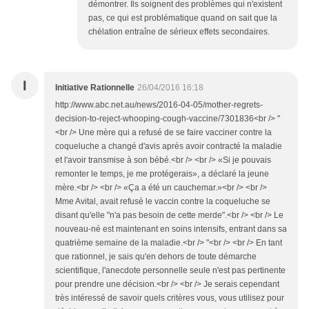
démontrer. Ils soignent des problèmes qui n'existent
pas, ce qui est problématique quand on sait que la
chélation entraîne de sérieux effets secondaires.
I
Initiative Rationnelle
26/04/2016 16:18
http://www.abc.net.au/news/2016-04-05/mother-regrets-
decision-to-reject-whooping-cough-vaccine/7301836<br /> "
<br /> Une mère qui a refusé de se faire vacciner contre la
coqueluche a changé d'avis après avoir contracté la maladie
et l'avoir transmise à son bébé.<br /> <br /> «Si je pouvais
remonter le temps, je me protégerais», a déclaré la jeune
mère.<br /> <br /> «Ça a été un cauchemar.»<br /> <br />
Mme Avital, avait refusé le vaccin contre la coqueluche se
disant qu'elle "n'a pas besoin de cette merde".<br /> <br /> Le
nouveau-né est maintenant en soins intensifs, entrant dans sa
quatrième semaine de la maladie.<br /> "<br /> <br /> En tant
que rationnel, je sais qu'en dehors de toute démarche
scientifique, l'anecdote personnelle seule n'est pas pertinente
pour prendre une décision.<br /> <br /> Je serais cependant
très intéressé de savoir quels critères vous, vous utilisez pour