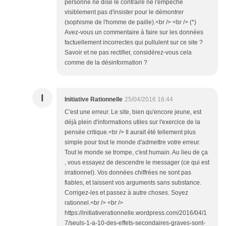
personne ne dise le contraire ne l'empêche
visiblement pas d'insister pour le démontrer
(sophisme de l'homme de paille).<br /> <br /> (*)
Avez-vous un commentaire à faire sur les données
factuellement incorrectes qui pullulent sur ce site ?
Savoir et ne pas rectifier, considérez-vous cela
comme de la désinformation ?
I
Initiative Rationnelle
25/04/2016 16:44
C'est une erreur. Le site, bien qu'encore jeune, est
déjà plein d'informations utiles sur l'exercice de la
pensée critique.<br /> Il aurait été tellement plus
simple pour tout le monde d'admettre votre erreur.
Tout le monde se trompe, c'est humain. Au lieu de ça
, vous essayez de descendre le messager (ce qui est
irrationnel). Vos données chiffrées ne sont pas
fiables, et laissent vos arguments sans substance.
Corrigez-les et passez à autre choses. Soyez
rationnel.<br /> <br />
https://initiativerationnelle.wordpress.com/2016/04/1
7/seuls-1-a-10-des-effets-secondaires-graves-sont-