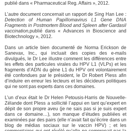
publié dans « Pharmaceutical Reg. Affairs », 2012.
L’autre document concernait un rapport de Sing Han Lee :
Detection of Human Papillomavirus L1 Gene DNA
Fragments in Postmortem Blood and Spleen after Gardasil
vaccination,
publié dans « Advances in Bioscience and
Biotechnology », 2012.
Dans un article bien documenté de Norma Erickson de
Sanevax, Inc., qui incluait des copies des e-mails
divulgués, le Dr Lee illustre comment les différences entre
les effets des particules virales du HPV L1 (VLPs) et les
fragments d’ADN du gène L1 du HPV ont volontairement
été confondues par le président, le Dr Robert Pless afin
d’induire en erreur les lecteurs et les décideurs politiques
qui ne sont pas experts dans ces domaines.
L’un d’eux était le Dr Helen Petousis-Harris de Nouvelle-
Zélande dont Pless a sollicité l’appui en tant qu’expert en
dépit de son propre aveu (je ne sais pas si je suis expert
dans ce domaine…), son manque d’études publiées et
examinées par des pairs (elle n’avait fait qu’écrire dans un
blog de médias sociaux sur le vaccin HPV) ; et les
commentaires qui ont révélé qu’elle ne comprenait pas la