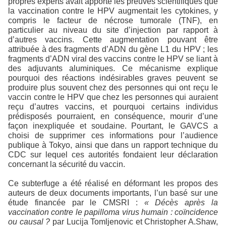
propres experts avait apporté les preuves scientifiques que
la vaccination contre le HPV augmentait les cytokines, y
compris le facteur de nécrose tumorale (TNF), en
particulier au niveau du site d’injection par rapport à
d’autres vaccins. Cette augmentation pouvant être
attribuée à des fragments d’ADN du gène L1 du HPV ; les
fragments d’ADN viral des vaccins contre le HPV se liant à
des adjuvants aluminiques. Ce mécanisme explique
pourquoi des réactions indésirables graves peuvent se
produire plus souvent chez des personnes qui ont reçu le
vaccin contre le HPV que chez les personnes qui auraient
reçu d’autres vaccins, et pourquoi certains individus
prédisposés pourraient, en conséquence, mourir d’une
façon inexpliquée et soudaine. Pourtant, le GAVCS a
choisi de supprimer ces informations pour l’audience
publique à Tokyo, ainsi que dans un rapport technique du
CDC sur lequel ces autorités fondaient leur déclaration
concernant la sécurité du vaccin.
Ce subterfuge a été réalisé en déformant les propos des
auteurs de deux documents importants, l’un basé sur une
étude financée par le CMSRI :
« Décès après la
vaccination contre le papilloma virus humain : coïncidence
ou causal ?
par Lucija Tomljenovic et Christopher A.Shaw,