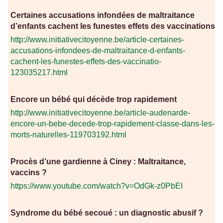
Certaines accusations infondées de maltraitance
d’enfants cachent les funestes effets des vaccinations
http://www.initiativecitoyenne.be/article-certaines-
accusations-infondees-de-maltraitance-d-enfants-
cachent-les-funestes-effets-des-vaccinatio-
123035217.html
Encore un bébé qui décède trop rapidement
http://www.initiativecitoyenne.be/article-audenarde-
encore-un-bebe-decede-trop-rapidement-classe-dans-les-
morts-naturelles-119703192.html
Procès d’une gardienne à Ciney : Maltraitance,
vaccins ?
https://www.youtube.com/watch?v=OdGk-z0PbEI
Syndrome du bébé secoué : un diagnostic abusif ?