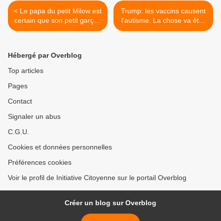
< Le papa du petit Milow est
Trump: les vaccins causent
certain que son petit garçon
l’autisme. La chose va être
est décédé des suites de la
étudiée de près. >
vaccination
Hébergé par Overblog
Top articles
Pages
Contact
Signaler un abus
C.G.U.
Cookies et données personnelles
Préférences cookies
Voir le profil de Initiative Citoyenne sur le portail Overblog
Créer un blog sur Overblog