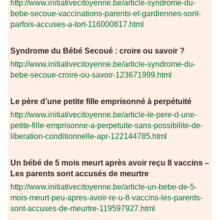
http://www.initiativecitoyenne.be/article-syndrome-du-
bebe-secoue-vaccinations-parents-et-gardiennes-sont-
parfois-accuses-a-tort-116000817.html
Syndrome du Bébé Secoué : croire ou savoir ?
http://www.initiativecitoyenne.be/article-syndrome-du-
bebe-secoue-croire-ou-savoir-123671999.html
Le père d’une petite fille emprisonné à perpétuité
http://www.initiativecitoyenne.be/article-le-pere-d-une-
petite-fille-emprisonne-a-perpetuite-sans-possibilite-de-
liberation-conditionnelle-apr-122144785.html
Un bébé de 5 mois meurt après avoir reçu 8 vaccins –
Les parents sont accusés de meurtre
http://www.initiativecitoyenne.be/article-un-bebe-de-5-
mois-meurt-peu-apres-avoir-re-u-8-vaccins-les-parents-
sont-accuses-de-meurtre-119597927.html