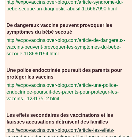
http://expovaccins.over-blog.com/article-syndrome-du-
bebe-secoue-un-diagnostic-abusif-116667990.html
De dangereux vaccins peuvent provoquer les
symptômes du bébé secoué
http://expovaccins.over-blog.com/article-de-dangereux-
vaccins-peuvent-provoquer-les-symptomes-du-bebe-
secoue-118680194.html
Une police endoctrinée poursuit des parents pour
protéger les vaccins
http://expovaccins.over-blog.com/article-une-police-
endoctrinee-poursuit-des-parents-pour-proteger-les-
vaccins-112317512.html
Les effets secondaires des vaccinations et les
fausses accusations détruisent des familles
http://expovaccins.over-blog.com/article-les-effets-
secondaires-des-vaccinations-et-les-fausses-accusations-