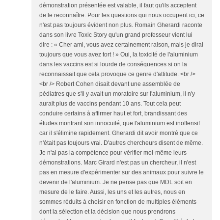
démonstration présentée est valable, il faut qu'ils acceptent
de le reconnaître. Pour les questions qui nous occupent ici, ce
n'est pas toujours évident non plus. Romain Gherardi raconte
dans son livre Toxic Story qu'un grand professeur vient lui
dire : « Cher ami, vous avez certainement raison, mais je dirai
toujours que vous avez tort ! » Oui, la toxicité de l'aluminium
dans les vaccins est si lourde de conséquences si on la
reconnaissait que cela provoque ce genre d'attitude. <br />
<br /> Robert Cohen disait devant une assemblée de
pédiatres que s'il y avait un moratoire sur l'aluminium, il n'y
aurait plus de vaccins pendant 10 ans. Tout cela peut
conduire certains à affirmer haut et fort, brandissant des
études montrant son innocuité, que l'aluminium est inoffensif
car il s'élimine rapidement. Gherardi dit avoir montré que ce
n'était pas toujours vrai. D'autres chercheurs disent de même.
Je n'ai pas la compétence pour vérifier moi-même leurs
démonstrations. Marc Girard n'est pas un chercheur, il n'est
pas en mesure d'expérimenter sur des animaux pour suivre le
devenir de l'aluminium. Je ne pense pas que MDL soit en
mesure de le faire. Aussi, les uns et les autres, nous en
sommes réduits à choisir en fonction de multiples éléments
dont la sélection et la décision que nous prendrons