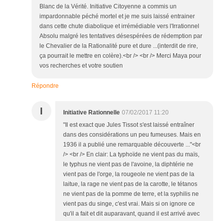
Blanc de la Vérité. Initiative Citoyenne a commis un
impardonnable péché mortel et je me suis laissé entrainer
dans cette chute diabolique et irrémédiable vers l'Irrationnel
Absolu malgré les tentatives désespérées de rédemption par
le Chevalier de la Rationalité pure et dure ...(interdit de rire,
ça pourrait le mettre en colère).<br /> <br /> Merci Maya pour
vos recherches et votre soutien
Répondre
I
Initiative Rationnelle
07/02/2017 11:20
"Il est exact que Jules Tissot s'est laissé entraîner
dans des considérations un peu fumeuses. Mais en
1936 il a publié une remarquable découverte ..."<br
/> <br /> En clair: La typhoïde ne vient pas du maïs,
le typhus ne vient pas de l'avoine, la diphtérie ne
vient pas de l'orge, la rougeole ne vient pas de la
laitue, la rage ne vient pas de la carotte, le tétanos
ne vient pas de la pomme de terre, et la syphilis ne
vient pas du singe, c'est vrai. Mais si on ignore ce
qu'il a fait et dit auparavant, quand il est arrivé avec