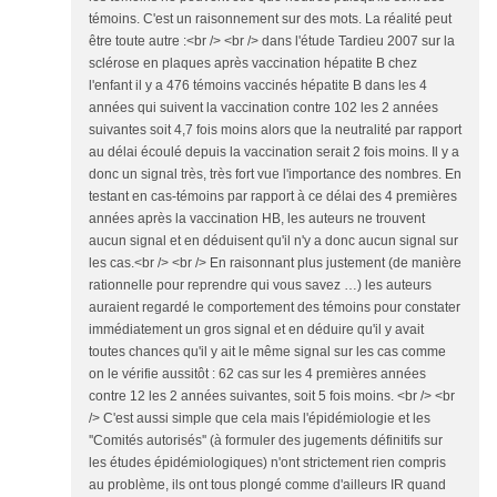
témoins. C'est un raisonnement sur des mots. La réalité peut
être toute autre :<br /> <br /> dans l'étude Tardieu 2007 sur la
sclérose en plaques après vaccination hépatite B chez
l'enfant il y a 476 témoins vaccinés hépatite B dans les 4
années qui suivent la vaccination contre 102 les 2 années
suivantes soit 4,7 fois moins alors que la neutralité par rapport
au délai écoulé depuis la vaccination serait 2 fois moins. Il y a
donc un signal très, très fort vue l'importance des nombres. En
testant en cas-témoins par rapport à ce délai des 4 premières
années après la vaccination HB, les auteurs ne trouvent
aucun signal et en déduisent qu'il n'y a donc aucun signal sur
les cas.<br /> <br /> En raisonnant plus justement (de manière
rationnelle pour reprendre qui vous savez …) les auteurs
auraient regardé le comportement des témoins pour constater
immédiatement un gros signal et en déduire qu'il y avait
toutes chances qu'il y ait le même signal sur les cas comme
on le vérifie aussitôt : 62 cas sur les 4 premières années
contre 12 les 2 années suivantes, soit 5 fois moins. <br /> <br
/> C'est aussi simple que cela mais l'épidémiologie et les
''Comités autorisés'' (à formuler des jugements définitifs sur
les études épidémiologiques) n'ont strictement rien compris
au problème, ils ont tous plongé comme d'ailleurs IR quand