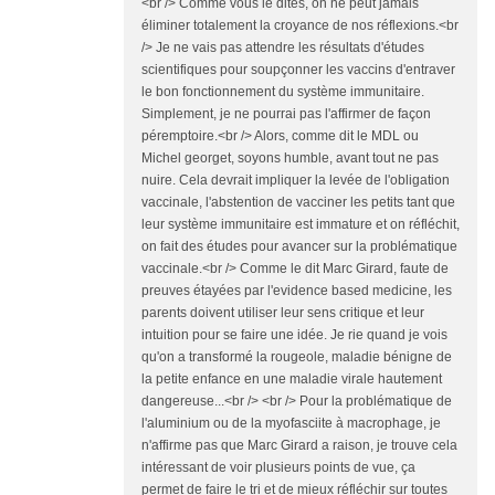
<br /> Comme vous le dites, on ne peut jamais
éliminer totalement la croyance de nos réflexions.<br
/> Je ne vais pas attendre les résultats d'études
scientifiques pour soupçonner les vaccins d'entraver
le bon fonctionnement du système immunitaire.
Simplement, je ne pourrai pas l'affirmer de façon
péremptoire.<br /> Alors, comme dit le MDL ou
Michel georget, soyons humble, avant tout ne pas
nuire. Cela devrait impliquer la levée de l'obligation
vaccinale, l'abstention de vacciner les petits tant que
leur système immunitaire est immature et on réfléchit,
on fait des études pour avancer sur la problématique
vaccinale.<br /> Comme le dit Marc Girard, faute de
preuves étayées par l'evidence based medicine, les
parents doivent utiliser leur sens critique et leur
intuition pour se faire une idée. Je rie quand je vois
qu'on a transformé la rougeole, maladie bénigne de
la petite enfance en une maladie virale hautement
dangereuse...<br /> <br /> Pour la problématique de
l'aluminium ou de la myofasciite à macrophage, je
n'affirme pas que Marc Girard a raison, je trouve cela
intéressant de voir plusieurs points de vue, ça
permet de faire le tri et de mieux réfléchir sur toutes