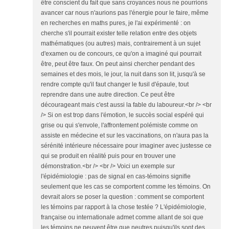
être conscient du fait que sans croyances nous ne pourrions
avancer car nous n'aurions pas l'énergie pour le faire, même
en recherches en maths pures, je l'ai expérimenté : on
cherche s'il pourrait exister telle relation entre des objets
mathématiques (ou autres) mais, contrairement à un sujet
d'examen ou de concours, ce qu'on a imaginé qui pourrait
être, peut être faux. On peut ainsi chercher pendant des
semaines et des mois, le jour, la nuit dans son lit, jusqu'à se
rendre compte qu'il faut changer le fusil d'épaule, tout
reprendre dans une autre direction. Ce peut être
décourageant mais c'est aussi la fable du laboureur.<br /> <br
/> Si on est trop dans l'émotion, le succès social espéré qui
grise ou qui s'envole, l'affrontement polémiste comme on
assiste en médecine et sur les vaccinations, on n'aura pas la
sérénité intérieure nécessaire pour imaginer avec justesse ce
qui se produit en réalité puis pour en trouver une
démonstration.<br /> <br /> Voici un exemple sur
l'épidémiologie : pas de signal en cas-témoins signifie
seulement que les cas se comportent comme les témoins. On
devrait alors se poser la question : comment se comportent
les témoins par rapport à la chose testée ? L'épidémiologie,
française ou internationale admet comme allant de soi que
les témoins ne peuvent être que neutres puisqu'ils sont des