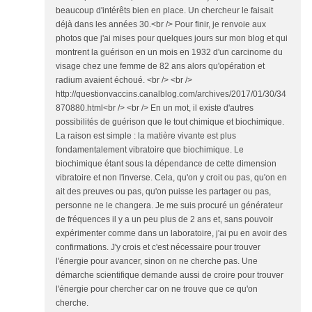
beaucoup d'intérêts bien en place. Un chercheur le faisait
déjà dans les années 30.<br /> Pour finir, je renvoie aux
photos que j'ai mises pour quelques jours sur mon blog et qui
montrent la guérison en un mois en 1932 d'un carcinome du
visage chez une femme de 82 ans alors qu'opération et
radium avaient échoué. <br /> <br />
http://questionvaccins.canalblog.com/archives/2017/01/30/34
870880.html<br /> <br /> En un mot, il existe d'autres
possibilités de guérison que le tout chimique et biochimique.
La raison est simple : la matière vivante est plus
fondamentalement vibratoire que biochimique. Le
biochimique étant sous la dépendance de cette dimension
vibratoire et non l'inverse. Cela, qu'on y croit ou pas, qu'on en
ait des preuves ou pas, qu'on puisse les partager ou pas,
personne ne le changera. Je me suis procuré un générateur
de fréquences il y a un peu plus de 2 ans et, sans pouvoir
expérimenter comme dans un laboratoire, j'ai pu en avoir des
confirmations. J'y crois et c'est nécessaire pour trouver
l'énergie pour avancer, sinon on ne cherche pas. Une
démarche scientifique demande aussi de croire pour trouver
l'énergie pour chercher car on ne trouve que ce qu'on
cherche.