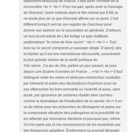
dépendent beaucoup de chacun, il faut avoir l'humilité de le
reconnaître.<br /> <br /> Pour ma part, après avoir lu l'ouvrage
de Gherardi, l'avoir entendu dans le film réalisé par E3M, je
ne doute plus de ce que Gherardi affirme sur ce point. C'est
différent lorsqu'il sort de son registre de chercheur pour
donner son opinion sur la vaccination en générale. D'ailleurs
un tout récent article de Libé fustige ce type d'attitude
systématique ''le crime de lèse vaccin'' :<br /> <br /> « Tout
livre sur le vaccin comprend un passage obligé. D’abord, dire
et répéter qu’il est une merveilleuse découverte, assurément
la plus grande victoire de la santé publique du
XXe siècle...Ce jeu de rôle, parfois un peu lassant, se joue
depuis une dizaine d’années en France ... »<br /> <br /> Il faut
distinguer entre les vraies et sérieuses recherches conduites
par Gherardi et autres des déclarations d'opinions pour ne
pas effaroucher les bien-pensants ou l'autorité et aussi, sans
doute, par ignorance de certaines réalités bien cachées
comme la dramatique de l'éradication de la variole.<br /> Il en
va de même pour les recherches de Montagnier et autres sur
la composante vibratoire des pathogènes et la possibilité de
les détecter par résonance vibratoire et pourquoi pas, même
s'il n'en parle pas (à ma connaissance) de les neutraliser par
des fréquences adaptées. Évidemment ça pourrait déranger