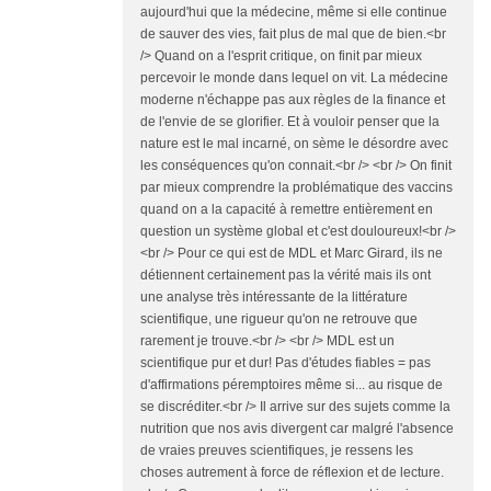
aujourd'hui que la médecine, même si elle continue
de sauver des vies, fait plus de mal que de bien.<br
/> Quand on a l'esprit critique, on finit par mieux
percevoir le monde dans lequel on vit. La médecine
moderne n'échappe pas aux règles de la finance et
de l'envie de se glorifier. Et à vouloir penser que la
nature est le mal incarné, on sème le désordre avec
les conséquences qu'on connait.<br /> <br /> On finit
par mieux comprendre la problématique des vaccins
quand on a la capacité à remettre entièrement en
question un système global et c'est douloureux!<br />
<br /> Pour ce qui est de MDL et Marc Girard, ils ne
détiennent certainement pas la vérité mais ils ont
une analyse très intéressante de la littérature
scientifique, une rigueur qu'on ne retrouve que
rarement je trouve.<br /> <br /> MDL est un
scientifique pur et dur! Pas d'études fiables = pas
d'affirmations péremptoires même si... au risque de
se discréditer.<br /> Il arrive sur des sujets comme la
nutrition que nos avis divergent car malgré l'absence
de vraies preuves scientifiques, je ressens les
choses autrement à force de réflexion et de lecture.