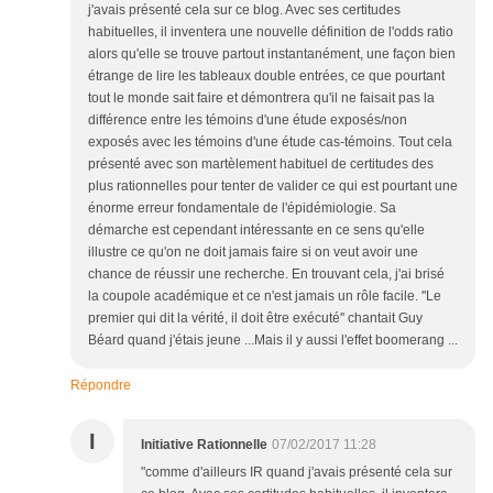
j'avais présenté cela sur ce blog. Avec ses certitudes
habituelles, il inventera une nouvelle définition de l'odds ratio
alors qu'elle se trouve partout instantanément, une façon bien
étrange de lire les tableaux double entrées, ce que pourtant
tout le monde sait faire et démontrera qu'il ne faisait pas la
différence entre les témoins d'une étude exposés/non
exposés avec les témoins d'une étude cas-témoins. Tout cela
présenté avec son martèlement habituel de certitudes des
plus rationnelles pour tenter de valider ce qui est pourtant une
énorme erreur fondamentale de l'épidémiologie. Sa
démarche est cependant intéressante en ce sens qu'elle
illustre ce qu'on ne doit jamais faire si on veut avoir une
chance de réussir une recherche. En trouvant cela, j'ai brisé
la coupole académique et ce n'est jamais un rôle facile. ''Le
premier qui dit la vérité, il doit être exécuté'' chantait Guy
Béard quand j'étais jeune ...Mais il y aussi l'effet boomerang ...
Répondre
I
Initiative Rationnelle
07/02/2017 11:28
"comme d'ailleurs IR quand j'avais présenté cela sur