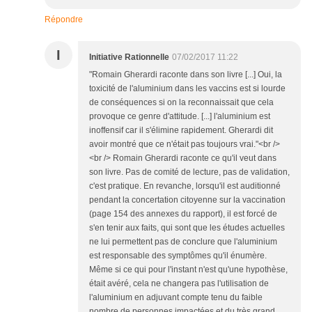
Répondre
I
Initiative Rationnelle
07/02/2017 11:22
"Romain Gherardi raconte dans son livre [...] Oui, la
toxicité de l'aluminium dans les vaccins est si lourde
de conséquences si on la reconnaissait que cela
provoque ce genre d'attitude. [...] l'aluminium est
inoffensif car il s'élimine rapidement. Gherardi dit
avoir montré que ce n'était pas toujours vrai."<br />
<br /> Romain Gherardi raconte ce qu'il veut dans
son livre. Pas de comité de lecture, pas de validation,
c'est pratique. En revanche, lorsqu'il est auditionné
pendant la concertation citoyenne sur la vaccination
(page 154 des annexes du rapport), il est forcé de
s'en tenir aux faits, qui sont que les études actuelles
ne lui permettent pas de conclure que l'aluminium
est responsable des symptômes qu'il énumère.
Même si ce qui pour l'instant n'est qu'une hypothèse,
était avéré, cela ne changera pas l'utilisation de
l'aluminium en adjuvant compte tenu du faible
nombre de personnes impactées et du très grand