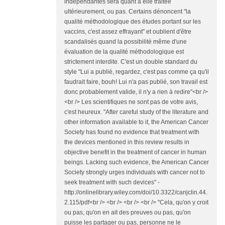
indépendantes sera quant à elle traitée
ultérieurement, ou pas. Certains dénoncent "la
qualité méthodologique des études portant sur les
vaccins, c'est assez effrayant" et oublient d'être
scandalisés quand la possibilité même d'une
évaluation de la qualité méthodologique est
strictement interdite. C'est un double standard du
style "Lui a publié, regardez, c'est pas comme ça qu'il
faudrait faire, bouh! Lui n'a pas publié, son travail est
donc probablement valide, il n'y a rien à redire"<br />
<br /> Les scientifiques ne sont pas de votre avis,
c'est heureux. "After careful study of the literature and
other information available to it, the American Cancer
Society has found no evidence that treatment with
the devices mentioned in this review results in
objective benefit in the treatment of cancer in human
beings. Lacking such evidence, the American Cancer
Society strongly urges individuals with cancer not to
seek treatment with such devices" -
http://onlinelibrary.wiley.com/doi/10.3322/canjclin.44.
2.115/pdf<br /> <br /> <br /> <br /> "Cela, qu'on y croit
ou pas, qu'on en ait des preuves ou pas, qu'on
puisse les partager ou pas, personne ne le