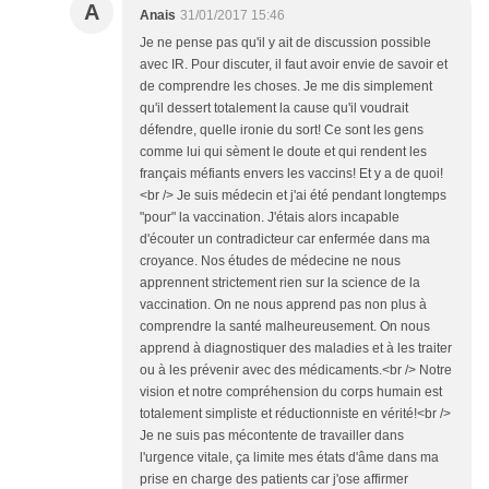
A
Anais
31/01/2017 15:46
Je ne pense pas qu'il y ait de discussion possible
avec IR. Pour discuter, il faut avoir envie de savoir et
de comprendre les choses. Je me dis simplement
qu'il dessert totalement la cause qu'il voudrait
défendre, quelle ironie du sort! Ce sont les gens
comme lui qui sèment le doute et qui rendent les
français méfiants envers les vaccins! Et y a de quoi!
<br /> Je suis médecin et j'ai été pendant longtemps
"pour" la vaccination. J'étais alors incapable
d'écouter un contradicteur car enfermée dans ma
croyance. Nos études de médecine ne nous
apprennent strictement rien sur la science de la
vaccination. On ne nous apprend pas non plus à
comprendre la santé malheureusement. On nous
apprend à diagnostiquer des maladies et à les traiter
ou à les prévenir avec des médicaments.<br /> Notre
vision et notre compréhension du corps humain est
totalement simpliste et réductionniste en vérité!<br />
Je ne suis pas mécontente de travailler dans
l'urgence vitale, ça limite mes états d'âme dans ma
prise en charge des patients car j'ose affirmer