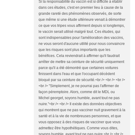
Si la responsabilité du vaccin est si difficile à établir
dans ces études, c'est en premier lieu à cause de la
grande rareté des phénomènes observés, de sorte
que même si une étude ultérieure venait à démontrer
ce que vos tripes vous affirment depuis si longtemps,
le vaccin serait utilisé malgré tout. Ces études, qui
sont indispensables pour l'amélioration des vaccins,
ne vous seront d'aucune utilité pour nous convaincre
que les risques sont plus importants que les
bénéfices. Cela reviendrait à affirmer qu'il faudrait
arrêter de mettre sa ceinture de sécurité uniquement
parce qu'il a été démontré que certaines voitures
finissent dans l'eau et que l'occupant décèdent
bloqué par sa ceinture de sécurité.<br /> <br /> <br />
<br /> "Simplement, je ne pourrai pas l'affirmer de
façon péremptoire. Alors, comme dit le MDL ou
Michel georget, soyons humble, avant tout ne pas
nuire."<br /> <br /> Il existe des données objectives
qui montrent que ne pas vacciner nuit gravement à la
santé et à la vie de nombreuses personnes, et que
vous opposez à des risques de vacciner que vous
admettez être hypothétiques. Comme vous dites,
soyons humble, avant tout ne pas nuire.<br /> <br />