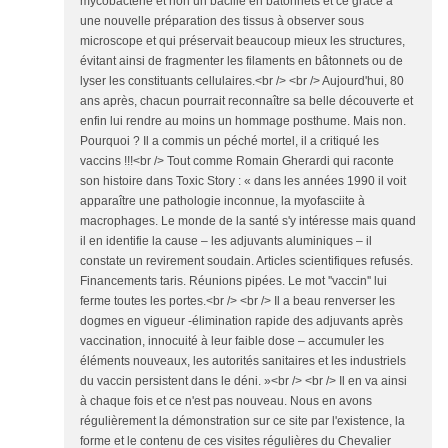
mycobactérie et non un bacille en bâtonnets et ce grâce à
une nouvelle préparation des tissus à observer sous
microscope et qui préservait beaucoup mieux les structures,
évitant ainsi de fragmenter les filaments en bâtonnets ou de
lyser les constituants cellulaires.<br /> <br /> Aujourd'hui, 80
ans après, chacun pourrait reconnaître sa belle découverte et
enfin lui rendre au moins un hommage posthume. Mais non.
Pourquoi ? Il a commis un péché mortel, il a critiqué les
vaccins !!!<br /> Tout comme Romain Gherardi qui raconte
son histoire dans Toxic Story : « dans les années 1990 il voit
apparaître une pathologie inconnue, la myofasciite à
macrophages. Le monde de la santé s'y intéresse mais quand
il en identifie la cause – les adjuvants aluminiques – il
constate un revirement soudain. Articles scientifiques refusés.
Financements taris. Réunions pipées. Le mot ''vaccin'' lui
ferme toutes les portes.<br /> <br /> Il a beau renverser les
dogmes en vigueur -élimination rapide des adjuvants après
vaccination, innocuité à leur faible dose – accumuler les
éléments nouveaux, les autorités sanitaires et les industriels
du vaccin persistent dans le déni. »<br /> <br /> Il en va ainsi
à chaque fois et ce n'est pas nouveau. Nous en avons
régulièrement la démonstration sur ce site par l'existence, la
forme et le contenu de ces visites régulières du Chevalier