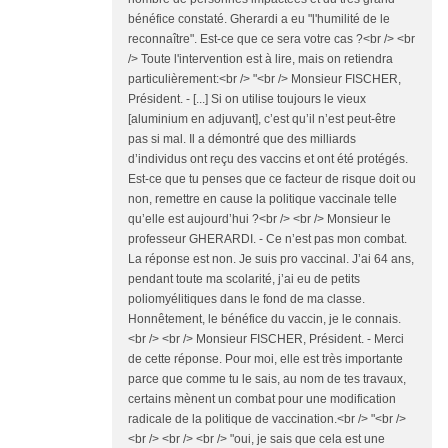
bénéfice constaté. Gherardi a eu "l'humilité de le
reconnaître". Est-ce que ce sera votre cas ?<br /> <br
/> Toute l'intervention est à lire, mais on retiendra
particulièrement:<br /> "<br /> Monsieur FISCHER,
Président. - [...] Si on utilise toujours le vieux
[aluminium en adjuvant], c’est qu’il n’est peut-être
pas si mal. Il a démontré que des milliards
d’individus ont reçu des vaccins et ont été protégés.
Est-ce que tu penses que ce facteur de risque doit ou
non, remettre en cause la politique vaccinale telle
qu’elle est aujourd’hui ?<br /> <br /> Monsieur le
professeur GHERARDI. - Ce n’est pas mon combat.
La réponse est non. Je suis pro vaccinal. J’ai 64 ans,
pendant toute ma scolarité, j’ai eu de petits
poliomyélitiques dans le fond de ma classe.
Honnêtement, le bénéfice du vaccin, je le connais.
<br /> <br /> Monsieur FISCHER, Président. - Merci
de cette réponse. Pour moi, elle est très importante
parce que comme tu le sais, au nom de tes travaux,
certains mènent un combat pour une modification
radicale de la politique de vaccination.<br /> "<br />
<br /> <br /> <br /> "oui, je sais que cela est une