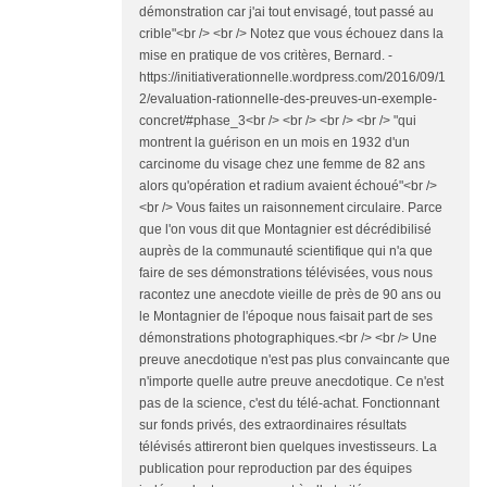
démonstration car j'ai tout envisagé, tout passé au
crible"<br /> <br /> Notez que vous échouez dans la
mise en pratique de vos critères, Bernard. -
https://initiativerationnelle.wordpress.com/2016/09/1
2/evaluation-rationnelle-des-preuves-un-exemple-
concret/#phase_3<br /> <br /> <br /> <br /> "qui
montrent la guérison en un mois en 1932 d'un
carcinome du visage chez une femme de 82 ans
alors qu'opération et radium avaient échoué"<br />
<br /> Vous faites un raisonnement circulaire. Parce
que l'on vous dit que Montagnier est décrédibilisé
auprès de la communauté scientifique qui n'a que
faire de ses démonstrations télévisées, vous nous
racontez une anecdote vieille de près de 90 ans ou
le Montagnier de l'époque nous faisait part de ses
démonstrations photographiques.<br /> <br /> Une
preuve anecdotique n'est pas plus convaincante que
n'importe quelle autre preuve anecdotique. Ce n'est
pas de la science, c'est du télé-achat. Fonctionnant
sur fonds privés, des extraordinaires résultats
télévisés attireront bien quelques investisseurs. La
publication pour reproduction par des équipes