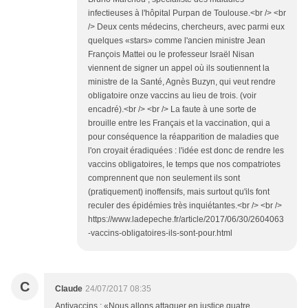
infectieuses à l'hôpital Purpan de Toulouse.<br /> <br
/> Deux cents médecins, chercheurs, avec parmi eux
quelques «stars» comme l'ancien ministre Jean
François Mattei ou le professeur Israël Nisan
viennent de signer un appel où ils soutiennent la
ministre de la Santé, Agnès Buzyn, qui veut rendre
obligatoire onze vaccins au lieu de trois. (voir
encadré).<br /> <br /> La faute à une sorte de
brouille entre les Français et la vaccination, qui a
pour conséquence la réapparition de maladies que
l'on croyait éradiquées : l'idée est donc de rendre les
vaccins obligatoires, le temps que nos compatriotes
comprennent que non seulement ils sont
(pratiquement) inoffensifs, mais surtout qu'ils font
reculer des épidémies très inquiétantes.<br /> <br />
https://www.ladepeche.fr/article/2017/06/30/2604063
-vaccins-obligatoires-ils-sont-pour.html
C
Claude
24/07/2017 08:35
Antivaccins : «Nous allons attaquer en justice quatre