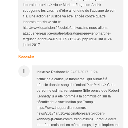
laboratoires»<br /> <br /> Martine Ferguson-André
soupçonne les vaccins d’être à l’origine de l’autisme de son
fils. Une action en justice va être lancée contre quatre
laboratoires.<br /> <br />
http://www.leparisien.fr/societe/antivaccins-nous-allons-
attaquer-en-justice-quatre-laboratoires-previent-martine-
ferguson-andre-24-07-2017-7152849.php<br /> <br /> 24
juillet 2017
Répondre
I
Initiative Rationnelle
24/07/2017 11:24
"Principale cause, le thiomersal, qui aurait été
détecté dans le sang de l'enfant."<br /> <br /> Cette
personne est mal renseignée (Elle pense que Robert
Kennedy Jr a été nommé à la commission sur la
sécurité de la vaccination par Trump -
https://www.theguardian.com/us-
news/2017/jan/10/vaccination-safety-robert-
kennedy-jr-chair-commission-trump). Lorsque deux
données croissent en même temps, il y a simplement