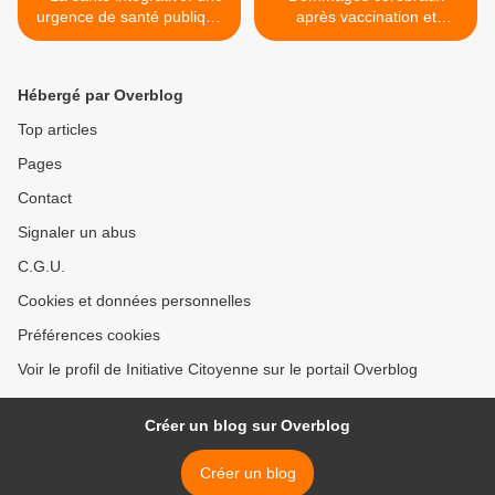
urgence de santé publique
après vaccination et
sous peine de faire perdre
maman accusée à tort de
de lourdes chances aux
maltraitance! >
patients
Hébergé par Overblog
Top articles
Pages
Contact
Signaler un abus
C.G.U.
Cookies et données personnelles
Préférences cookies
Voir le profil de Initiative Citoyenne sur le portail Overblog
Créer un blog sur Overblog
Créer un blog