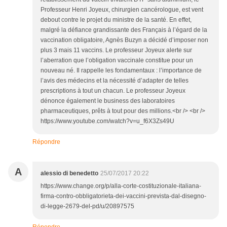
Professeur Henri Joyeux, chirurgien cancérologue, est vent
debout contre le projet du ministre de la santé. En effet,
malgré la défiance grandissante des Français à l’égard de la
vaccination obligatoire, Agnès Buzyn a décidé d’imposer non
plus 3 mais 11 vaccins. Le professeur Joyeux alerte sur
l’aberration que l’obligation vaccinale constitue pour un
nouveau né. Il rappelle les fondamentaux : l’importance de
l’avis des médecins et la nécessité d’adapter de telles
prescriptions à tout un chacun. Le professeur Joyeux
dénonce également le business des laboratoires
pharmaceutiques, prêts à tout pour des millions.<br /> <br />
https://www.youtube.com/watch?v=u_f6X3Zs49U
Répondre
A
alessio di benedetto
25/07/2017 20:22
https://www.change.org/p/alla-corte-costituzionale-italiana-
firma-contro-obbligatorieta-dei-vaccini-prevista-dal-disegno-
di-legge-2679-del-pd/u/20897575