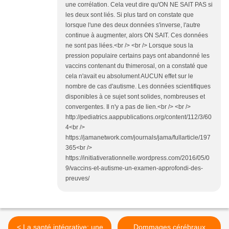
une corrélation. Cela veut dire qu'ON NE SAIT PAS si
les deux sont liés. Si plus tard on constate que
lorsque l'une des deux données s'inverse, l'autre
continue à augmenter, alors ON SAIT. Ces données
ne sont pas liées.<br /> <br /> Lorsque sous la
pression populaire certains pays ont abandonné les
vaccins contenant du thimerosal, on a constaté que
cela n'avait eu absolument AUCUN effet sur le
nombre de cas d'autisme. Les données scientifiques
disponibles à ce sujet sont solides, nombreuses et
convergentes. Il n'y a pas de lien.<br /> <br />
http://pediatrics.aappublications.org/content/112/3/60
4<br />
https://jamanetwork.com/journals/jama/fullarticle/197
365<br />
https://initiativerationnelle.wordpress.com/2016/05/0
9/vaccins-et-autisme-un-examen-approfondi-des-
preuves/
< La santé intégrative: une
Dommages cérébraux