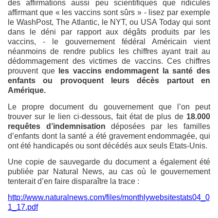
des affirmations aussi peu scientifiques que ridicules
affirmant que « les vaccins sont sûrs » - lisez par exemple
le WashPost, The Atlantic, le NYT, ou USA Today qui sont
dans le déni par rapport aux dégâts produits par les
vaccins, - le gouvernement fédéral Américain vient
néanmoins de rendre publics les chiffres ayant trait au
dédommagement des victimes de vaccins. Ces chiffres
prouvent que
les vaccins endommagent la santé des
enfants ou provoquent leurs décès partout en
Amérique.
Le propre document du gouvernement que l’on peut
trouver sur le lien ci-dessous, fait état de plus de
18.000
requêtes d’indemnisation
déposées par les familles
d’enfants dont la santé a été gravement endommagée, qui
ont été handicapés ou sont décédés aux seuls Etats-Unis.
Une copie de sauvegarde du document a également été
publiée par Natural News, au cas où le gouvernement
tenterait d’en faire disparaître la trace :
http://www.naturalnews.com/files/monthlywebsitestats04_0
1_17.pdf