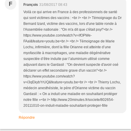
F
François
31/08/2017 08:43
Voilà ce qui arrive en France à des professionnels de santé
qui sont victimes des vaccins : <br /> <br /> Témoignage du Dr
Bernard Izard, victime des vaccins, lors d'une table ronde à
l'Assemblée nationale : "On m'a dit que c'était psy!"<br />
https://www.youtube.com/watch?v=ifOPWe-
FAaI&feature=youtu.be<br /> <br /> Témoignage de Marie
Lochu, infirmière, dont la fille Orianne est atteinte d’une
myofasciite à macrophages, une maladie dégénérative
suspectée d’être induite par l’aluminium utilisé comme
adjuvant dans le Gardasil : "On devient suspecte d'avoir osé
déclarer un effet secondaire grave d'un vaccin"<br />
https://www.youtube.com/watch?
v=i3qEkybYrUQ&feature=youtu.be<br /> <br /> Thierry Lochu,
médecin anesthésiste, le père d'Orianne victime du vaccin
Gardasil : « On a induit une maladie en souhaitant protéger
notre fille »<br /> http://www.20minutes.fr/societe/802654-
20111010-on-induit-maladie-souhaitant-proteger-fille
Répondre