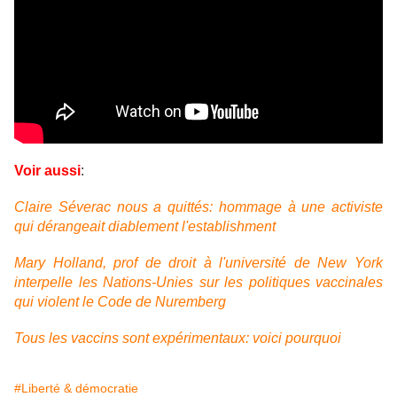
Voir aussi
:
Claire Séverac nous a quittés: hommage à une activiste
qui dérangeait diablement l'establishment
Mary Holland, prof de droit à l'université de New York
interpelle les Nations-Unies sur les politiques vaccinales
qui violent le Code de Nuremberg
Tous les vaccins sont expérimentaux: voici pourquoi
#Liberté & démocratie