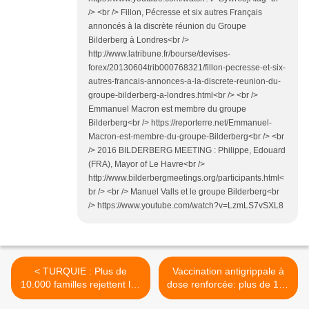
/> <br /> Fillon, Pécresse et six autres Français
annoncés à la discrète réunion du Groupe
Bilderberg à Londres<br />
http://www.latribune.fr/bourse/devises-
forex/20130604trib000768321/fillon-pecresse-et-six-
autres-francais-annonces-a-la-discrete-reunion-du-
groupe-bilderberg-a-londres.html<br /> <br />
Emmanuel Macron est membre du groupe
Bilderberg<br /> https://reporterre.net/Emmanuel-
Macron-est-membre-du-groupe-Bilderberg<br /> <br
/> 2016 BILDERBERG MEETING : Philippe, Edouard
(FRA), Mayor of Le Havre<br />
http://www.bilderbergmeetings.org/participants.html<
br /> <br /> Manuel Valls et le groupe Bilderberg<br
/> https://www.youtube.com/watch?v=LzmLS7vSXL8
< TURQUIE : Plus de
Vaccination antigrippale à
10.000 familles rejettent les
dose renforcée: plus de 100
vaccinations pour leurs
seniors décédés dans les