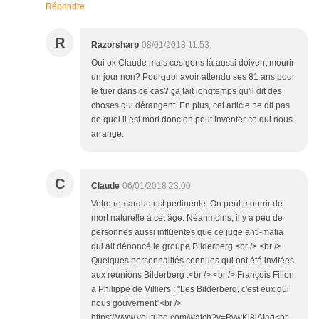
Répondre
R
Razorsharp
08/01/2018 11:53
Oui ok Claude mais ces gens là aussi doivent mourir
un jour non? Pourquoi avoir attendu ses 81 ans pour
le tuer dans ce cas? ça fait longtemps qu'il dit des
choses qui dérangent. En plus, cet article ne dit pas
de quoi il est mort donc on peut inventer ce qui nous
arrange.
C
Claude
06/01/2018 23:00
Votre remarque est pertinente. On peut mourrir de
mort naturelle à cet âge. Néanmoins, il y a peu de
personnes aussi influentes que ce juge anti-mafia
qui ait dénoncé le groupe Bilderberg.<br /> <br />
Quelques personnalités connues qui ont été invitées
aux réunions Bilderberg :<br /> <br /> François Fillon
à Philippe de Villiers : "Les Bilderberg, c'est eux qui
nous gouvernent"<br />
https://www.youtube.com/watch?v=BywKi8jAIag<br