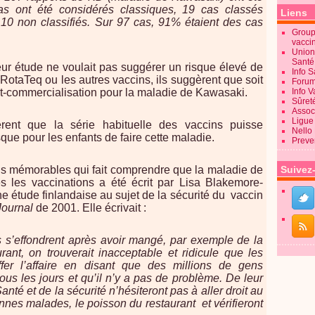
s ont été considérés classiques, 19 cas classés
Liens
 10 non classifiés. Sur 97 cas, 91% étaient des cas
Groupe
vacci
Union
Sant
eur étude ne voulait pas suggérer un risque élevé de
Info 
otaTeq ou les autres vaccins, ils suggèrent que soit
Forum
st-commercialisation pour la maladie de Kawasaki.
Info 
Sûret
Associ
Ligue 
ent que la série habituelle des vaccins puisse
Nello
sque pour les enfants de faire cette maladie.
Preve
lus mémorables qui fait comprendre que la maladie de
Suivez
s les vaccinations a été écrit par Lisa Blakemore-
étude finlandaise au sujet de la sécurité du
vaccin
Journal
de 2001. Elle écrivait :
 s’effondrent après avoir mangé, par exemple de la
ant, on trouverait inacceptable et ridicule que les
ffer l’affaire en disant que des millions de gens
us les jours et qu’il n’y a pas de problème. De leur
nté et de la sécurité n’hésiteront pas à aller droit au
onnes malades, le poisson du restaurant et vérifieront