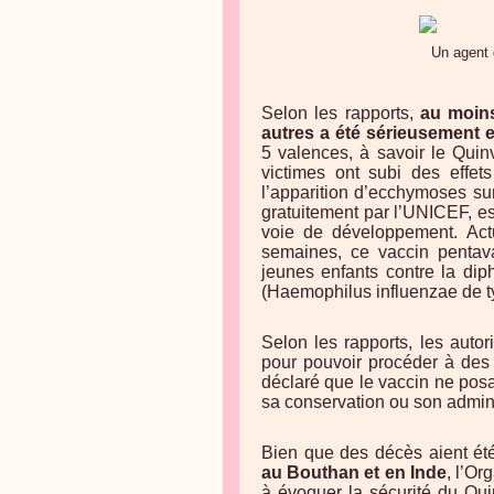
Un agent 
Selon les rapports,
au moins
autres a été sérieusemen
5 valences, à savoir le Quin
victimes ont subi des effet
l’apparition d’ecchymoses sur
gratuitement par l’UNICEF, es
voie de développement. Act
semaines, ce vaccin pentava
jeunes enfants contre la diph
(Haemophilus influenzae de t
Selon les rapports, les autor
pour pouvoir procéder à des 
déclaré que le vaccin ne posa
sa conservation ou son adminis
Bien que des décès aient ét
au Bouthan et en Inde
, l’O
à évoquer la sécurité du Qui