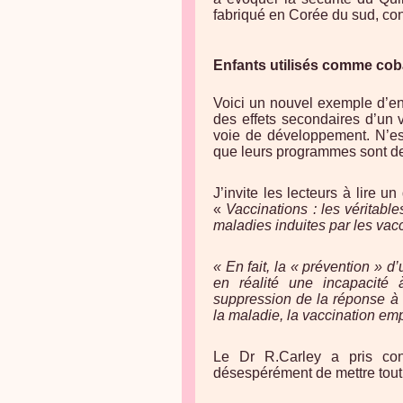
fabriqué en Corée du sud, conf
Enfants utilisés comme co
Voici un nouvel exemple d’en
des effets secondaires d’un 
voie de développement. N’es
que leurs programmes sont des
J’invite les lecteurs à lire 
«
V
accinations : les véritab
maladies induites par les vacc
« En fait, la « prévention » d
en réalité une incapacité
suppression de la réponse à la
la maladie, la vaccination emp
Le Dr R.Carley a pris con
désespérément de mettre tout 