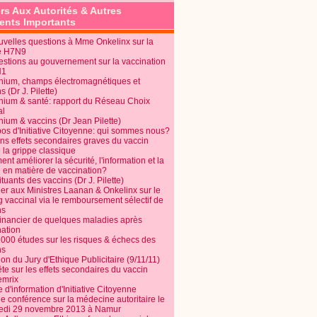
rs Aux Autorités & Autres
nts Importants
uvelles questions à Mme Onkelinx sur la
e H7N9
estions au gouvernement sur la vaccination
N1
nium, champs électromagnétiques et
s (Dr J. Pilette)
nium & santé: rapport du Réseau Choix
al
nium & vaccins (Dr Jean Pilette)
pos d'Initiative Citoyenne: qui sommes nous?
ins effets secondaires graves du vaccin
 la grippe classique
t améliorer la sécurité, l'information et la
é en matière de vaccination?
tuants des vaccins (Dr J. Pilette)
ier aux Ministres Laanan & Onkelinx sur le
g vaccinal via le remboursement sélectif de
ns
financier de quelques maladies après
nation
1000 études sur les risques & échecs des
ns
on du Jury d'Ethique Publicitaire (9/11/11)
e sur les effets secondaires du vaccin
mrix
e d'information d'Initiative Citoyenne
e conférence sur la médecine autoritaire le
edi 29 novembre 2013 à Namur