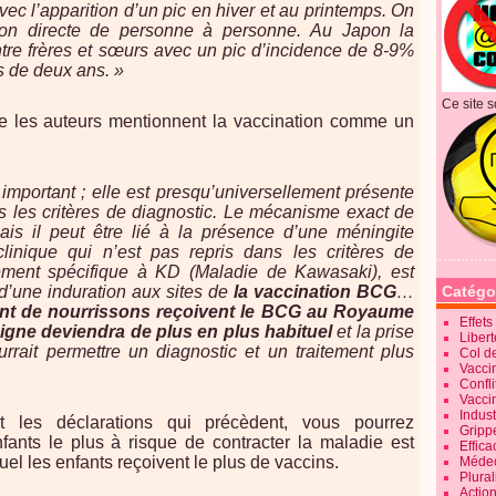
vec l’apparition d’un pic en hiver et au printemps. On
on directe de personne à personne.
Au Japon la
ntre frères et sœurs avec un pic d’incidence de 8-9%
s de deux ans. »
Ce site s
que les auteurs mentionnent la vaccination comme un
e important ; elle est presqu’universellement présente
s les critères de diagnostic. Le mécanisme exact de
r, mais il peut être lié à la présence d’une méningite
linique qui n’est pas repris dans les critères de
ivement spécifique à KD (Maladie de Kawasaki), est
 d’une induration aux sites de
la vaccination BCG
…
Catégo
t de nourrissons reçoivent le BCG au Royaume
Effet
signe deviendra de plus en plus habituel
et la prise
Liber
rrait permettre un diagnostic et un traitement plus
Col d
Vaccin
Confli
Vacci
Indus
nt les déclarations qui précèdent, vous pourrez
Gripp
fants le plus à risque de contracter la maladie est
Effica
uel les enfants reçoivent le plus de vaccins.
Méde
Plura
Action