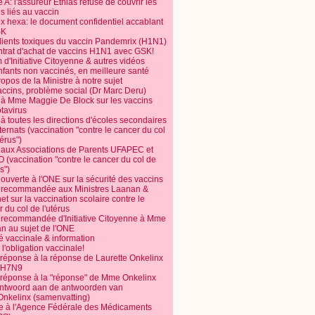
 A: l'assureur Ethias refuse de couvrir les
s liés au vaccin
ix hexa: le document confidentiel accablant
SK
dients toxiques du vaccin Pandemrix (H1N1)
ntrat d'achat de vaccins H1N1 avec GSK!
m d'Initiative Citoyenne & autres vidéos
nfants non vaccinés, en meilleure santé
opos de la Ministre à notre sujet
accins, problème social (Dr Marc Deru)
e à Mme Maggie De Block sur les vaccins
otavirus
 à toutes les directions d'écoles secondaires
nternats (vaccination "contre le cancer du col
térus")
e aux Associations de Parents UFAPEC et
 (vaccination "contre le cancer du col de
s")
 ouverte à l'ONE sur la sécurité des vaccins
e recommandée aux Ministres Laanan &
t sur la vaccination scolaire contre le
 du col de l'utérus
e recommandée d'Initiative Citoyenne à Mme
n au sujet de l'ONE
é vaccinale & information
l'obligation vaccinale!
 réponse à la réponse de Laurette Onkelinx
e H7N9
 réponse à la "réponse" de Mme Onkelinx
ntwoord aan de antwoorden van
Onkelinx (samenvatting)
te à l'Agence Fédérale des Médicaments