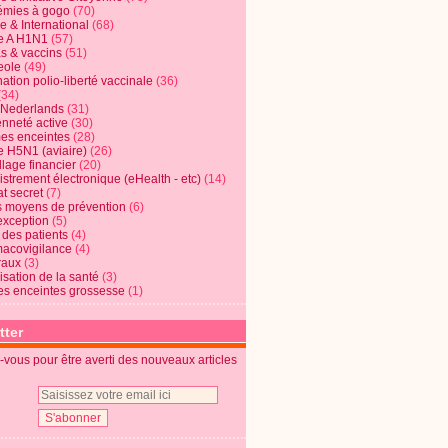
mies à gogo
(70)
e & International
(68)
e A H1N1
(57)
s & vaccins
(51)
eole
(49)
ation polio-liberté vaccinale
(36)
(34)
t Nederlands
(31)
enneté active
(30)
s enceintes
(28)
e H5N1 (aviaire)
(26)
lage financier
(20)
strement électronique (eHealth - etc)
(14)
t secret
(7)
s moyens de prévention
(6)
exception
(5)
 des patients
(4)
acovigilance
(4)
raux
(3)
risation de la santé
(3)
s enceintes grossesse
(1)
tter
vous pour être averti des nouveaux articles