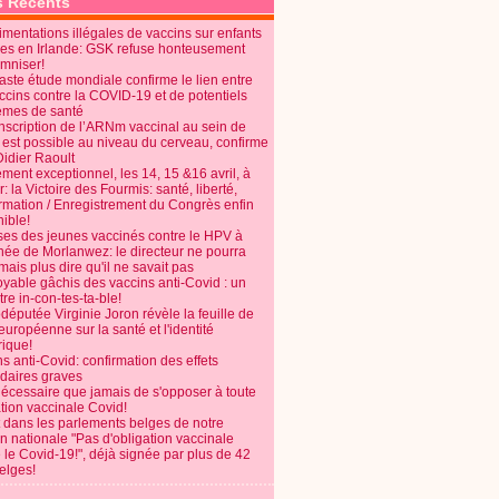
s Récents
mentations illégales de vaccins sur enfants
es en Irlande: GSK refuse honteusement
emniser!
aste étude mondiale confirme le lien entre
ccins contre la COVID-19 et de potentiels
èmes de santé
anscription de l’ARNm vaccinal au sein de
 est possible au niveau du cerveau, confirme
Didier Raoult
ent exceptionnel, les 14, 15 &16 avril, à
 la Victoire des Fourmis: santé, liberté,
ormation / Enregistrement du Congrès enfin
ible!
ses des jeunes vaccinés contre le HPV à
énée de Morlanwez: le directeur ne pourra
ais plus dire qu'il ne savait pas
oyable gâchis des vaccins anti-Covid : un
re in-con-tes-ta-ble!
députée Virginie Joron révèle la feuille de
européenne sur la santé et l'identité
ique!
s anti-Covid: confirmation des effets
daires graves
nécessaire que jamais de s'opposer à toute
tion vaccinale Covid!
 dans les parlements belges de notre
on nationale "Pas d'obligation vaccinale
 le Covid-19!", déjà signée par plus de 42
elges!