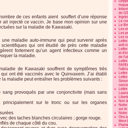
Grippe
risque
Infanr
de G
e nombre de ces enfants aient
souffert d’une réponse
Ingré
Le co
 ait injecté ce vaccin. Je base mon opinion sur une
Le fil
ffectuées sur la maladie de Kawasaki.
Les e
Les pr
Les v
 une maladie auto-immune qui peut survenir après
Lettr
s scientifiques qui ont étudié de près cette maladie
anti-r
Lettre
gèrent fortement qu’un agent infectieux comme un
et d'i
voquer la maladie.
de l'u
Lettr
FAPEO
 maladie de Kawasaki souffrent de symptômes très
l'utéru
Lettre
qui ont été vaccinés avec le Quinvaxem. J’ai établi
Lettr
 la maladie peut entraîner les problèmes suivants :
Simone
cancer
Lettr
e sang provoqués par une conjonctivite (mais sans
Laana
Libert
Non à 
 principalement sur le tronc ou sur les organes
Notre
sur l
ssurées
Notre
Ons a
ec des taches blanches circulaires ; gorge rouge.
Mevr.
flés de chaque côté du cou.
Plain