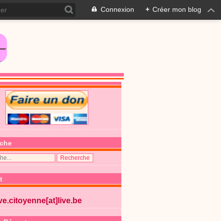
Connexion
+
Créer mon blog
che
t
ive.citoyenne[at]live.be