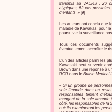
transmis au VAERS : 26 ca
atypiques, 52 cas possibles,
d’enfants
. » [9]
Les auteurs ont conclu que l
maladie de Kawakasi pour le R
poursuivie la surveillance po
Tous ces documents suggèr
éventuellement accroître le ri
L’un des articles parmi les p
Kawasaki peut survenir aprè
Brown dans une réponse à une 
ROR dans le
British Medical 
« Si un groupe de personnes
sole limande dans un restaur
responsables tentent d’étou
mangent de la sole limande to
côté, les responsables de la Sa
but: ils examineront les pers