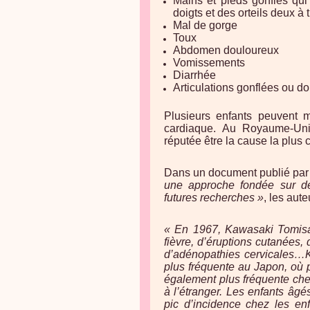
Mains et pieds gonflés qu
doigts et des orteils deux à
Mal de gorge
Toux
Abdomen douloureux
Vomissements
Diarrhée
Articulations gonflées ou d
Plusieurs enfants peuvent m
cardiaque. Au Royaume-Uni
réputée être la cause la plus
Dans un document publié par P.
une approche fondée sur des
futures recherches »
, les aute
« En 1967, Kawasaki Tomisak
fièvre, d’éruptions cutanées,
d’adénopathies cervicales…
plus fréquente au Japon, où 
également plus fréquente chez
à l’étranger. Les enfants âg
pic d’incidence chez les en