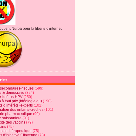
outient Nurpa pour la liberté d'internet
ries
s secondaires-risques
(599)
té & démocratie
(324)
e l'utérus-HPV
(250)
 à tout prix (idéologie du)
(190)
ts d’intérêts -experts
(102)
nation des enfants-crèches
(101)
trie pharmaceutique
(99)
e saisonnière
(91)
cité des vaccins
(79)
cins
(75)
lisme thérapeutique
(75)
s d'Initiative Citoyenne
(73)