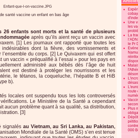
Article
Expéri
cobay
de santé vaccine un enfant en bas âge
d'ind
Une v
les va
probl
 26 enfants sont morts et la santé de plusieurs
La tr
t endommagée
après qu’ils aient reçu un vaccin avec
l’ADN
vaxem. [1] Les journaux ont rapporté que toutes les
le Pr 
s indésirables dont la fièvre, des vomissements et
Evénem
Namur:
 l’ensemble du corps. [2] Le Quivaxem qui est offert
réinf
t un vaccin « préqualifié à l’essai » pour les pays en
dispon
uellement administré aux bébés dès l’âge de huit
Malai
l'Ath
lent est destiné à protéger les nourrissons et les
désorm
térie, le tétanos, la coqueluche, l’hépatite B et HiB
L'incr
ype b).
désast
L'euro
route 
ités locales ont suspendu tous les lots controversés
numér
Vaccin
vérifications. Le Ministère de la Santé a cependant
secon
it aucun problème quant à sa qualité, sa distribution,
Plus 
tration. [3]
obliga
Dépôt
pétiti
contre
é signalés
au Vietnam, au Sri Lanka, au Pakistan,
000 B
rganisation Mondiale de la Santé (OMS) s’en est tenue
nvaxem, indiquant que toutes les études du vaccin,