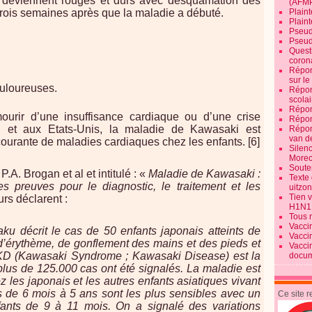
i deviennent rouges et durs avec desquamation des
(AFM
 trois semaines après que la maladie a débuté.
Plaint
Plain
Pseud
Pseud
Quest
corona
Répon
sur l
ouloureuses.
Répon
scolai
Répon
ourir d’une insuffisance cardiaque ou d’une crise
Répon
 et aux Etats-Unis, la maladie de Kawasaki est
Répon
van d
 courante de maladies cardiaques chez les enfants. [6]
Silen
Morec
Souten
A. Brogan et al et intitulé : «
Maladie de Kawasaki :
Texte 
 preuves pour le diagnostic, le traitement et les
uitzo
Tien 
urs déclarent :
H1N1
Tous 
Vacci
u décrit le cas de 50 enfants japonais atteints de
Vacci
 d’érythème, de gonflement des mains et des pieds et
Vacci
KD (Kawasaki Syndrome ; Kawasaki Disease) est la
docum
plus de 125.000 cas ont été signalés. La maladie est
 les japonais et les autres enfants asiatiques vivant
és de 6 mois à 5 ans sont les plus sensibles avec un
Ce site 
fants de 9 à 11 mois. On a signalé des variations