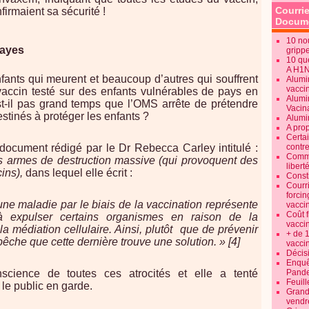
Courrie
irmaient sa sécurité !
Docume
10 no
bayes
gripp
10 qu
A H1
fants qui meurent et beaucoup d’autres qui souffrent
Alumi
vaccin
vaccin testé sur des enfants vulnérables de pays en
Alumi
t-il pas grand temps que l’OMS arrête de prétendre
Vacin
tinés à protéger les enfants ?
Alumi
A pro
Certa
un document rédigé par le Dr Rebecca Carley intitulé :
contre
Commen
les armes de destruction massive (qui provoquent des
libert
ins),
dans lequel elle écrit :
Consti
Courr
forcin
’une maladie par le biais de la vaccination représente
vacci
Coût 
 à expulser certains organismes en raison de la
vacci
 médiation cellulaire. Ainsi, plutôt
que de prévenir
+ de 
êche que cette dernière trouve une solution. » [4]
vacci
Décisi
Enquêt
science de toutes ces atrocités et elle a tenté
Pande
Feuill
le public en garde.
Grand
vendr