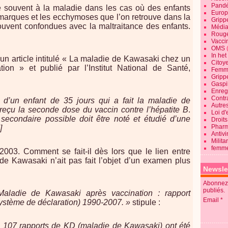
Pandé
e souvent à la maladie dans les cas où des enfants
Europ
 marques et les ecchymoses que l’on retrouve dans la
Gripp
uvent confondues avec la maltraitance des enfants.
Média
Roug
Vaccin
OMS
In he
t un article intitulé « La maladie de Kawasaki chez un
Citoy
tion » et publié par l’Institut National de Santé,
Femme
Gripp
Gaspil
Enregi
Contra
 d’un enfant de 35 jours qui a fait la maladie de
Autre
reçu la seconde dose du vaccin contre l’hépatite B
.
Loi d'
t secondaire possible doit être noté et étudié d’une
Droits
Pharm
]
Antivi
Milita
femme
003. Comment se fait-il dès lors que le lien entre
de Kawasaki n’ait pas fait l’objet d’un examen plus
Newsle
Abonnez-
publiés.
Maladie de Kawasaki après vaccination : rapport
Email
ystème de déclaration) 1990-2007. »
stipule :
, 107 rapports de KD (maladie de Kawasaki) ont été