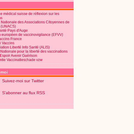
 médical suisse de réflexion sur les
ns
 Nationale des Associations Citoyennes de
é (UNACS)
Santé Pays d'Auge
 européen de vaccinovigilance (EFVV)
Vaccins France
é Vaccins
ation Liberté Info Santé (ALIS)
Nationale pour la liberté des vaccinations
 Espoir Avenir Guérison
ntie Vaccinatieschade vzw
-moi
Suivez-moi sur Twitter
S'abonner au flux RSS