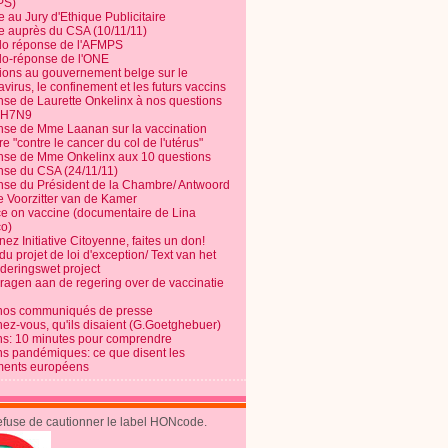
PS)
e au Jury d'Ethique Publicitaire
te auprès du CSA (10/11/11)
o réponse de l'AFMPS
o-réponse de l'ONE
ions au gouvernement belge sur le
virus, le confinement et les futurs vaccins
se de Laurette Onkelinx à nos questions
e H7N9
se de Mme Laanan sur la vaccination
re "contre le cancer du col de l'utérus"
se de Mme Onkelinx aux 10 questions
se du CSA (24/11/11)
se du Président de la Chambre/ Antwoord
e Voorzitter van de Kamer
ce on vaccine (documentaire de Lina
o)
ez Initiative Citoyenne, faites un don!
du projet de loi d'exception/ Text van het
nderingswet project
vragen aan de regering over de vaccinatie
nos communiqués de presse
nez-vous, qu'ils disaient (G.Goetghebuer)
ns: 10 minutes pour comprendre
ns pandémiques: ce que disent les
ents européens
refuse de cautionner le label HONcode.