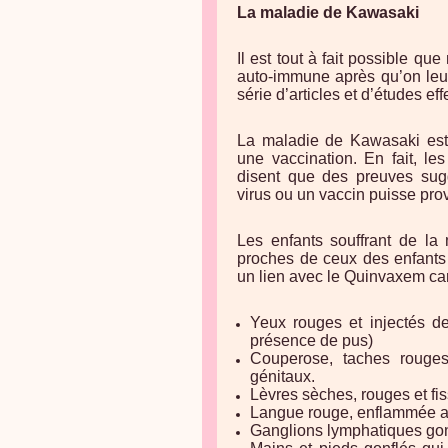
La maladie de Kawasaki
Il est tout à fait possible qu
auto-immune après qu’on leur
série d’articles et d’études e
La maladie de Kawasaki est
une vaccination. En fait, le
disent que des preuves sug
virus ou un vaccin puisse pro
Les enfants souffrant de la
proches de ceux des enfants 
un lien avec le Quinvaxem car
Yeux rouges et injectés d
présence de pus)
Couperose, taches rouges
génitaux.
Lèvres sèches, rouges et fi
Langue rouge, enflammée av
Ganglions lymphatiques gon