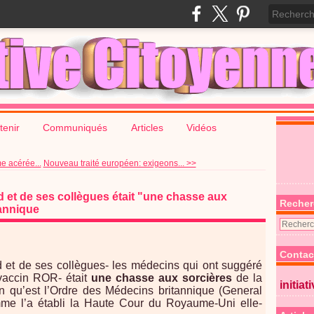
tenir
Communiqués
Articles
Vidéos
e acérée...
Nouveau traité européen: exigeons... >>
d et de ses collègues était "une chasse aux
Recher
tannique
Contac
 et de ses collègues- les médecins qui ont suggéré
 vaccin ROR- était
une chasse aux sorcières
de la
initiat
on qu’est l’Ordre des Médecins britannique (General
me l’a établi la Haute Cour du Royaume-Uni elle-