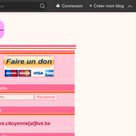
Connexion
+
Créer mon blog
che
t
ive.citoyenne[at]live.be