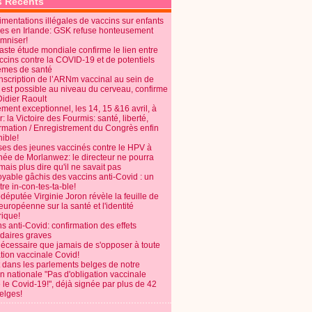
s Récents
mentations illégales de vaccins sur enfants
es en Irlande: GSK refuse honteusement
emniser!
aste étude mondiale confirme le lien entre
ccins contre la COVID-19 et de potentiels
èmes de santé
anscription de l’ARNm vaccinal au sein de
 est possible au niveau du cerveau, confirme
Didier Raoult
ent exceptionnel, les 14, 15 &16 avril, à
 la Victoire des Fourmis: santé, liberté,
ormation / Enregistrement du Congrès enfin
ible!
ses des jeunes vaccinés contre le HPV à
énée de Morlanwez: le directeur ne pourra
ais plus dire qu'il ne savait pas
oyable gâchis des vaccins anti-Covid : un
re in-con-tes-ta-ble!
députée Virginie Joron révèle la feuille de
européenne sur la santé et l'identité
ique!
s anti-Covid: confirmation des effets
daires graves
nécessaire que jamais de s'opposer à toute
tion vaccinale Covid!
 dans les parlements belges de notre
on nationale "Pas d'obligation vaccinale
 le Covid-19!", déjà signée par plus de 42
elges!