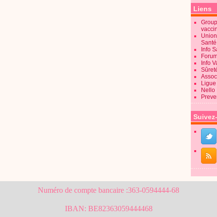
Liens
Groupe
vacci
Union
Sant
Info 
Forum
Info 
Sûret
Associ
Ligue 
Nello
Preve
Suivez
Numéro de compte bancaire :363-0594444-68
IBAN: BE82363059444468