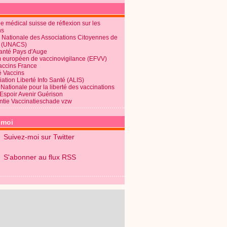
 médical suisse de réflexion sur les
ns
 Nationale des Associations Citoyennes de
é (UNACS)
Santé Pays d'Auge
 européen de vaccinovigilance (EFVV)
Vaccins France
é Vaccins
ation Liberté Info Santé (ALIS)
Nationale pour la liberté des vaccinations
 Espoir Avenir Guérison
ntie Vaccinatieschade vzw
-moi
Suivez-moi sur Twitter
S'abonner au flux RSS