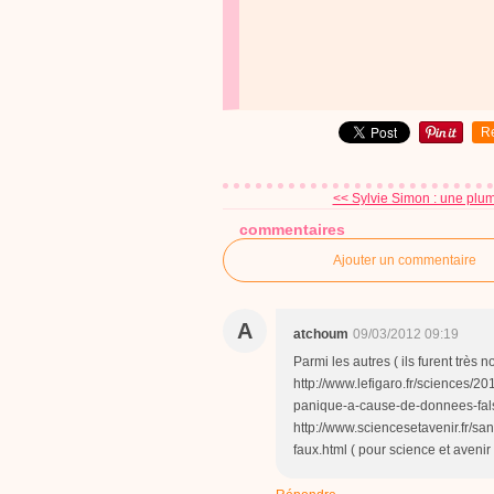
R
<< Sylvie Simon : une plum
commentaires
Ajouter un commentaire
A
atchoum
09/03/2012 09:19
Parmi les autres ( ils furent très 
http://www.lefigaro.fr/sciences
panique-a-cause-de-donnees-falsi
http://www.sciencesetavenir.fr/s
faux.html ( pour science et avenir : 