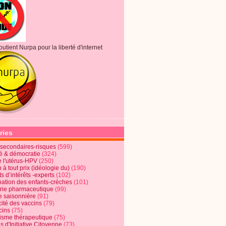
outient Nurpa pour la liberté d'internet
ries
s secondaires-risques
(599)
té & démocratie
(324)
e l'utérus-HPV
(250)
 à tout prix (idéologie du)
(190)
ts d’intérêts -experts
(102)
nation des enfants-crèches
(101)
trie pharmaceutique
(99)
e saisonnière
(91)
cité des vaccins
(79)
cins
(75)
lisme thérapeutique
(75)
s d'Initiative Citoyenne
(73)