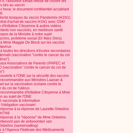
 A: l'assureur Ethias refuse de couvrir les
s liés au vaccin
ix hexa: le document confidentiel accablant
SK
dients toxiques du vaccin Pandemrix (H1N1)
ntrat d'achat de vaccins H1N1 avec GSK!
m d'Initiative Citoyenne & autres vidéos
nfants non vaccinés, en meilleure santé
opos de la Ministre à notre sujet
accins, problème social (Dr Marc Deru)
e à Mme Maggie De Block sur les vaccins
otavirus
 à toutes les directions d'écoles secondaires
nternats (vaccination "contre le cancer du col
térus")
e aux Associations de Parents UFAPEC et
 (vaccination "contre le cancer du col de
s")
 ouverte à l'ONE sur la sécurité des vaccins
e recommandée aux Ministres Laanan &
t sur la vaccination scolaire contre le
 du col de l'utérus
e recommandée d'Initiative Citoyenne à Mme
n au sujet de l'ONE
é vaccinale & information
l'obligation vaccinale!
 réponse à la réponse de Laurette Onkelinx
e H7N9
 réponse à la "réponse" de Mme Onkelinx
ntwoord aan de antwoorden van
Onkelinx (samenvatting)
te à l'Agence Fédérale des Médicaments