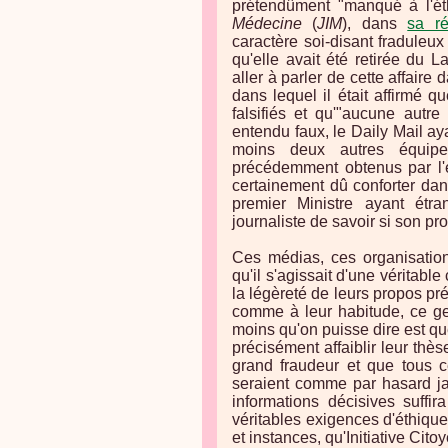
prétendûment "manqué à l'ét
Médecine
(
JIM
), dans
sa ré
caractère soi-disant fraduleux
qu'elle avait été retirée du
aller à parler de cette affaire d
dans lequel il était affirmé q
falsifiés et qu'"aucune autr
entendu faux, le Daily Mail ay
moins deux autres équipes
précédemment obtenus par l'é
certainement dû conforter dan
premier Ministre ayant étr
journaliste de savoir si son prop
Ces médias, ces organisation
qu'il s'agissait d'une véritabl
la légèreté de leurs propos pr
comme à leur habitude, ce ge
moins qu'on puisse dire est qu
précisément affaiblir leur thè
grand fraudeur et que tous c
seraient comme par hasard j
informations décisives suffir
véritables exigences d'éthiqu
et instances, qu'Initiative Cit