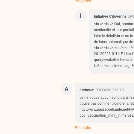
Répondre
I
Initiative Citoyenne
09/
<br /> <br /> Oui, nombreu
médiocrité et leur partial
faire le détail<br /> ou 
de laïus automatique de 
<br /> <br /> <br /> <br /
20120228-01ULE1.html
query=wakefield+vacci
kefield+vaccin+trucage&
A
atchoum
09/03/2012 09:07
Je ne trouve aucun écho dans les me
trouve pas comment joindre la réd
http://www.passeportsante.net/fr
doc=vaccination_mmr_thimerosal_
Répondre