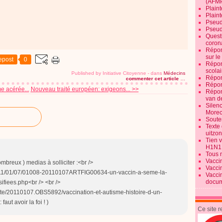
(AFM
Plaint
Plain
Pseud
Pseud
Quest
corona
Répon
sur l
epost
0
Répon
scolai
Published by Initiative Citoyenne
-
dans
Médecins
Répon
commenter cet article
…
Répon
e acérée...
Nouveau traité européen: exigeons... >>
Répon
van d
Silen
Morec
Souten
Texte 
uitzo
Tien 
H1N1
Tous 
Vacci
nombreux ) medias à solliciter :<br />
Vacci
/2011/01/07/01008-20110107ARTFIG00634-un-vaccin-a-seme-la-
Vacci
docum
fiees.php<br /> <br />
ante/20110107.OBS5892/vaccination-et-autisme-histoire-d-un-
faut avoir la foi ! )
Ce site 