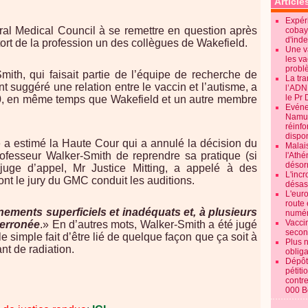
Article
Expéri
al Medical Council à se remettre en question après
cobay
d'ind
 tort de la profession un des collègues de Wakefield.
Une v
les va
probl
ith, qui faisait partie de l’équipe de recherche de
La tr
nt suggéré une relation entre le vaccin et l’autisme, a
l’ADN
le Pr 
0, en même temps que Wakefield et un autre membre
Evénem
Namur:
réinf
dispon
e a estimé la Haute Cour qui a annulé la décision du
Malai
ofesseur Walker-Smith de reprendre sa pratique (si
l'Ath
désorm
e juge d’appel, Mr Justice Mitting, a appelé à des
L'incr
t le jury du GMC conduit les auditions.
désast
L'euro
route 
ements superficiels et inadéquats et, à plusieurs
numér
Vaccin
 erronée
.» En d’autres mots, Walker-Smith a été jugé
secon
e simple fait d’être lié de quelque façon que ça soit à
Plus 
ant de radiation.
obliga
Dépôt
pétiti
contre
000 B