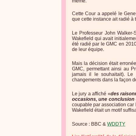
même.
Cette Cour a appelé le Gener
que cette instance ait radié à
Le Professeur John Walker-Sm
Wakefield qui avait initialeme
été radié par le GMC en 201
de leur équipe.
Mais la décision était erroné
GMC, permettant ainsi au Pr
jamais il le souhaitait). L
changements dans la façon don
Le jury a affiché «
des raisonn
occasions, une conclusion
coupable par association car l
Wakefield était un motif suffis
Source : BBC &
WDDTY