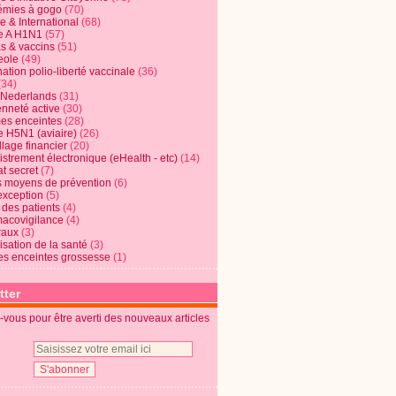
mies à gogo
(70)
e & International
(68)
e A H1N1
(57)
s & vaccins
(51)
eole
(49)
ation polio-liberté vaccinale
(36)
(34)
t Nederlands
(31)
enneté active
(30)
s enceintes
(28)
e H5N1 (aviaire)
(26)
lage financier
(20)
strement électronique (eHealth - etc)
(14)
t secret
(7)
s moyens de prévention
(6)
exception
(5)
 des patients
(4)
acovigilance
(4)
raux
(3)
risation de la santé
(3)
s enceintes grossesse
(1)
tter
vous pour être averti des nouveaux articles