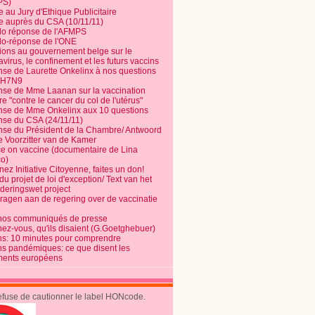
PS)
e au Jury d'Ethique Publicitaire
te auprès du CSA (10/11/11)
o réponse de l'AFMPS
o-réponse de l'ONE
ions au gouvernement belge sur le
virus, le confinement et les futurs vaccins
se de Laurette Onkelinx à nos questions
e H7N9
se de Mme Laanan sur la vaccination
re "contre le cancer du col de l'utérus"
se de Mme Onkelinx aux 10 questions
se du CSA (24/11/11)
se du Président de la Chambre/ Antwoord
e Voorzitter van de Kamer
ce on vaccine (documentaire de Lina
o)
ez Initiative Citoyenne, faites un don!
du projet de loi d'exception/ Text van het
nderingswet project
vragen aan de regering over de vaccinatie
nos communiqués de presse
nez-vous, qu'ils disaient (G.Goetghebuer)
ns: 10 minutes pour comprendre
ns pandémiques: ce que disent les
ents européens
refuse de cautionner le label HONcode.