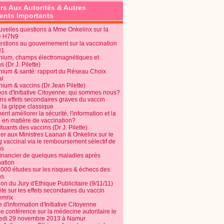
rs Aux Autorités & Autres
nts Importants
uvelles questions à Mme Onkelinx sur la
e H7N9
estions au gouvernement sur la vaccination
N1
nium, champs électromagnétiques et
s (Dr J. Pilette)
nium & santé: rapport du Réseau Choix
al
nium & vaccins (Dr Jean Pilette)
pos d'Initiative Citoyenne: qui sommes nous?
ins effets secondaires graves du vaccin
 la grippe classique
t améliorer la sécurité, l'information et la
é en matière de vaccination?
tuants des vaccins (Dr J. Pilette)
ier aux Ministres Laanan & Onkelinx sur le
g vaccinal via le remboursement sélectif de
ns
financier de quelques maladies après
nation
1000 études sur les risques & échecs des
ns
on du Jury d'Ethique Publicitaire (9/11/11)
e sur les effets secondaires du vaccin
mrix
e d'information d'Initiative Citoyenne
e conférence sur la médecine autoritaire le
edi 29 novembre 2013 à Namur