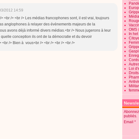
Pandé
Europ
03/2012 14:59
Gripp
Média
 /> <br /> <br /> Les médias francophones sont, il est vrai, toujours
Roug
dias anglophones à relayer des évènements majeurs de la
Vaccin
OMS
ous avons déjà informé divers médias.<br /> Nous jugerons à leur
In he
i" quelle conception ils ont de la démocratie et du devoir
Citoy
Femme
> <br /> Bien à vous<br /> <br /> <br /> <br />
Gripp
Gaspil
Enregi
Contra
Autre
Loi d'
Droits
Pharm
Antivi
Milita
femme
Newsle
Abonnez-
publiés.
Email