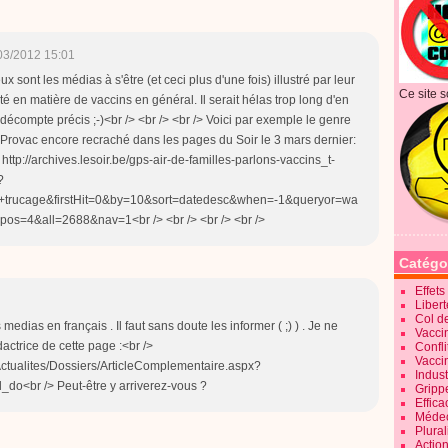
03/2012 15:01
x sont les médias à s'être (et ceci plus d'une fois) illustré par leur
Ce site s
ité en matière de vaccins en général. Il serait hélas trop long d'en
le décompte précis ;-)<br /> <br /> <br /> Voici par exemple le genre
Provac encore recraché dans les pages du Soir le 3 mars dernier:
> http://archives.lesoir.be/gps-air-de-familles-parlons-vaccins_t-
?
n+trucage&firstHit=0&by=10&sort=datedesc&when=-1&queryor=wa
pos=4&all=2688&nav=1<br /> <br /> <br /> <br />
Catégo
Effet
Liber
Col d
dias en français . Il faut sans doute les informer ( ;) ) . Je ne
Vaccin
actrice de cette page :<br />
Confli
Vacci
/Actualites/Dossiers/ArticleComplementaire.aspx?
Indus
do<br /> Peut-être y arriverez-vous ?
Gripp
Effica
Méde
Plura
Action