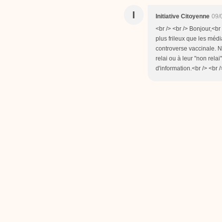
I
Initiative Citoyenne
09/
<br /> <br /> Bonjour,<br
plus frileux que les mé
controverse vaccinale. N
relai ou à leur "non rela
d'information.<br /> <br /