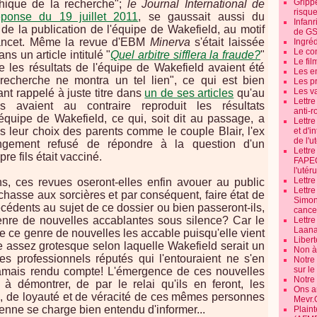
Grippe
hique de la recherche";
le Journal International de
risque
ponse du 19 juillet 2011
, se gaussait aussi du
Infanr
 de la publication de l'équipe de Wakefield, au motif
de G
 Lancet. Même la revue d'EBM
Minerva
s'était laissée
Ingré
Le co
ans un article intitulé "
Quel arbitre sifflera la fraude?
"
Le fil
ue les résultats de l'équipe de Wakefield avaient été
Les e
e recherche ne montra un tel lien", ce qui est bien
Les pr
Les v
ant rappelé à juste titre dans
un de ses articles
qu'au
Lettr
 avaient au contraire reproduit les résultats
anti-r
quipe de Wakefield, ce qui, soit dit au passage, a
Lettre
s leur choix des parents comme le couple Blair, l'ex
et d'i
de l'u
angement refusé de répondre à la question d'un
Lettr
re fils était vacciné.
FAPEO
l'utéru
Lettre
s, ces revues oseront-elles enfin avouer au public
Lettr
e chasse aux sorcières et par conséquent, faire état de
Simone
écédents au sujet de ce dossier ou bien passeront-ils,
cancer
nre de nouvelles accablantes sous silence? Car le
Lettr
Laana
e ce genre de nouvelles les accable puisqu'elle vient
Libert
se assez grotesque selon laquelle Wakefield serait un
Non à 
es professionnels réputés qui l'entouraient ne s'en
Notre
sur l
amais rendu compte! L'émergence de ces nouvelles
Notre
a à démontrer, de par le relai qu'ils en feront, les
Ons a
e, de loyauté et de véracité de ces mêmes personnes
Mevr.
oyenne se charge bien entendu d'informer...
Plain