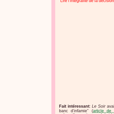
Lire l'intégralité de la décisi
Fait intéressant
:
Le Soir
avai
banc d'infamie" (
article de