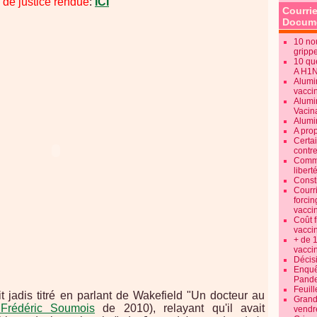
on de justice rendue
:
ICI
Courrie
Docume
10 no
gripp
10 qu
A H1
Alumi
vaccin
Alumi
Vacin
Alumi
A pro
Certa
contre
Commen
libert
Consti
Courr
forcin
vacci
Coût 
vacci
+ de 
vacci
Décisi
Enquêt
Pande
Feuill
t jadis titré en parlant de Wakefield "Un docteur au
Grand
 Frédéric Soumois
de 2010), relayant qu'il avait
vendr