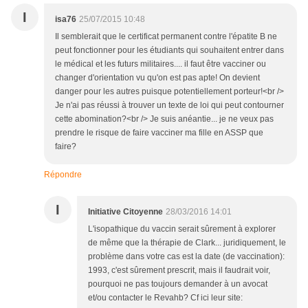
I
isa76
25/07/2015 10:48
Il semblerait que le certificat permanent contre l'épatite B ne
peut fonctionner pour les étudiants qui souhaitent entrer dans
le médical et les futurs militaires.... il faut être vacciner ou
changer d'orientation vu qu'on est pas apte! On devient
danger pour les autres puisque potentiellement porteur!<br />
Je n'ai pas réussi à trouver un texte de loi qui peut contourner
cette abomination?<br /> Je suis anéantie... je ne veux pas
prendre le risque de faire vacciner ma fille en ASSP que
faire?
Répondre
I
Initiative Citoyenne
28/03/2016 14:01
L'isopathique du vaccin serait sûrement à explorer
de même que la thérapie de Clark... juridiquement, le
problème dans votre cas est la date (de vaccination):
1993, c'est sûrement prescrit, mais il faudrait voir,
pourquoi ne pas toujours demander à un avocat
et/ou contacter le Revahb? Cf ici leur site: