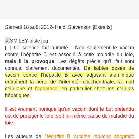
Samedi 18 août 2012- Heidi Stevenson [Extraits]
[...]
La science fait autorité : Non seulement le vaccin
contre l'hépatite B est associé à cette maladie du foie,
mais il la provoque
. Les dégâts précis qu’il fait sont
connus, clairement documentés.
De faibles doses de
vaccin contre l'hépatite B avec adjuvant aluminique
entraînent la perte de l'intégrité mitochondriale, la mort
cellulaire et l'
apoptose
, en particulier chez les cellules
hépatiques
.
Il est vraiment ironique qu'un vaccin dont le but prétendu
est de protéger le foie, soit lui-même cause de maladie du
foie
.
Les auteurs de
Hepatitis B vaccine induces apoptotic