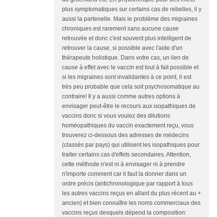
plus symptomatiques sur certains cas de rebelles, il y
aussi la partenelle. Mais le problème des migraines
chroniques est rarement sans aucune cause
retrouvée et donc c'est souvent plus intelligent de
retrouver la cause, si possible avec l'aide d'un
thérapeute holistique. Dans votre cas, un lien de
cause à effet avec le vaccin est tout à fait possible et
si les migraines sont invalidantes à ce point, il est
très peu probable que cela soit psychosomatique au
contraire! Il y a aussi comme autres options à
envisager peut-être le recours aux isopathiques de
vaccins donc si vous voulez des dilutions
homéopathiques du vaccin exactement reçu, vous
trouverez ci-dessous des adresses de médecins
(classés par pays) qui utilisent les isopathiques pour
traiter certains cas d'effets secondaires. Attention,
cette méthode n'est ni à envisager ni à prendre
n'importe comment car il faut la donner dans un
ordre précis (antichronologique par rapport à tous
les autres vaccins reçus en allant du plus récent au +
ancien) et bien connaître les noms commerciaux des
vaccins reçus desquels dépend la composition: