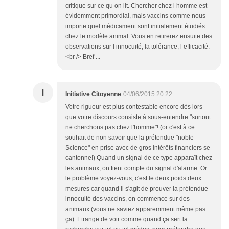
critique sur ce qu on lit. Chercher chez l homme est
évidemment primordial, mais vaccins comme nous
importe quel médicament sont initialement étudiés
chez le modèle animal. Vous en retirerez ensuite des
observations sur l innocuité, la tolérance, l efficacité.
<br /> Bref ...
I
Initiative Citoyenne
04/06/2015 20:22
Votre rigueur est plus contestable encore dès lors
que votre discours consiste à sous-entendre "surtout
ne cherchons pas chez l'homme"! (or c'est à ce
souhait de non savoir que la prétendue "noble
Science" en prise avec de gros intérêts financiers se
cantonne!) Quand un signal de ce type apparaît chez
les animaux, on tient compte du signal d'alarme. Or
le problème voyez-vous, c'est le deux poids deux
mesures car quand il s'agit de prouver la prétendue
innocuité des vaccins, on commence sur des
animaux (vous ne saviez apparemment même pas
ça). Etrange de voir comme quand ça sert la