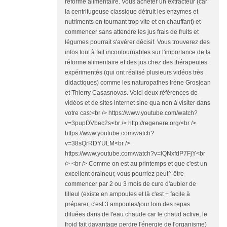
réforme alimentaire. Vous acheter un extracteur (car
la centrifugeuse classique détruit les enzymes et
nutriments en tournant trop vite et en chauffant) et
commencer sans attendre les jus frais de fruits et
légumes pourrait s'avérer décisif. Vous trouverez des
infos tout à fait incontournables sur l'importance de la
réforme alimentaire et des jus chez des thérapeutes
expérimentés (qui ont réalisé plusieurs vidéos très
didactiques) comme les naturopathes Irène Grosjean
et Thierry Casasnovas. Voici deux références de
vidéos et de sites internet sine qua non à visiter dans
votre cas:<br /> https://www.youtube.com/watch?
v=3pupDVbec2s<br /> http://regenere.org/<br />
https://www.youtube.com/watch?
v=38sQrRDYULM<br />
https://www.youtube.com/watch?v=lQNxfdP7FjY<br
/> <br /> Comme on est au printemps et que c'est un
excellent draineur, vous pourriez peut^-être
commencer par 2 ou 3 mois de cure d'aubier de
tilleul (existe en ampoules et là c'est + facile à
préparer, c'est 3 ampoules/jour loin des repas
diluées dans de l'eau chaude car le chaud active, le
froid fait davantage perdre l'énergie de l'organisme)