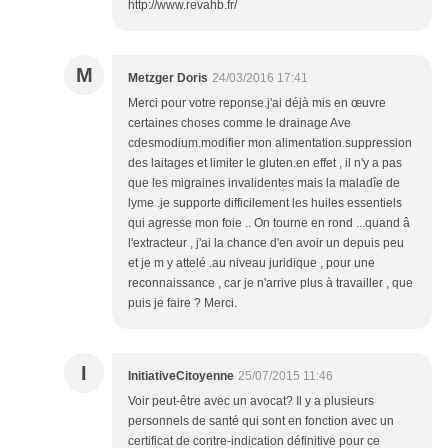
http://www.revahb.fr/
M
Metzger Doris
24/03/2016 17:41
Merci pour votre reponse.j'ai déjà mis en œuvre
certaines choses comme le drainage Ave
cdesmodium.modifier mon alimentation.suppression
des laitages et limiter le gluten.en effet , il n'y a pas
que les migraines invalidentes mais la maladîe de
lyme .je supporte difficilement les huiles essentiels
qui agresse mon foie .. On tourne en rond ...quand â
l'extracteur , j'ai la chance d'en avoir un depuis peu
et je m y attelé .au niveau juridique , pour une
reconnaissance , car je n'arrive plus à travailler , que
puis je faire ? Merci.
I
InitiativeCitoyenne
25/07/2015 11:46
Voir peut-être avec un avocat? Il y a plusieurs
personnels de santé qui sont en fonction avec un
certificat de contre-indication définitive pour ce