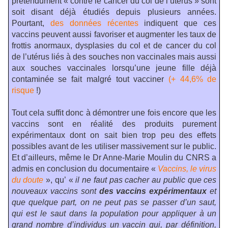
prétendument « contre le cancer du col de l’utérus » sont
soit disant déjà étudiés depuis plusieurs années.
Pourtant,
des données récentes
indiquent que ces
vaccins peuvent aussi favoriser et augmenter les taux de
frottis anormaux, dysplasies du col et de cancer du col
de l’utérus liés à des souches non vaccinales mais aussi
aux souches vaccinales lorsqu’une jeune fille déjà
contaminée se fait malgré tout vacciner
(+ 44,6% de
risque
!)
Tout cela suffit donc à démontrer une fois encore que les
vaccins sont en réalité des produits purement
expérimentaux dont on sait bien trop peu des effets
possibles avant de les utiliser massivement sur le public.
Et d’ailleurs, même le Dr Anne-Marie Moulin du CNRS a
admis en conclusion du documentaire «
Vaccins, le virus
du doute
», qu’ «
il ne faut pas cacher
au public que ces
nouveaux vaccins sont
des vaccins expérimentaux
et
que quelque part, on ne peut pas se passer d’un saut,
qui est le saut dans la population pour appliquer à un
grand nombre d’individus un vaccin qui, par définition,