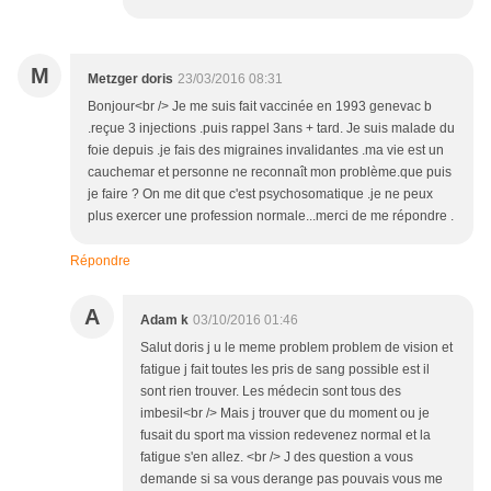
M
Metzger doris
23/03/2016 08:31
Bonjour<br /> Je me suis fait vaccinée en 1993 genevac b
.reçue 3 injections .puis rappel 3ans + tard. Je suis malade du
foie depuis .je fais des migraines invalidantes .ma vie est un
cauchemar et personne ne reconnaît mon problème.que puis
je faire ? On me dit que c'est psychosomatique .je ne peux
plus exercer une profession normale...merci de me répondre .
Répondre
A
Adam k
03/10/2016 01:46
Salut doris j u le meme problem problem de vision et
fatigue j fait toutes les pris de sang possible est il
sont rien trouver. Les médecin sont tous des
imbesil<br /> Mais j trouver que du moment ou je
fusait du sport ma vission redevenez normal et la
fatigue s'en allez. <br /> J des question a vous
demande si sa vous derange pas pouvais vous me