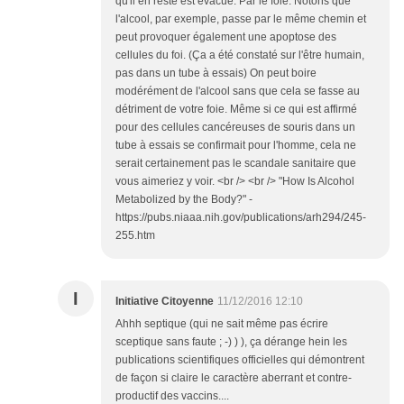
qu'il en reste est évacué. Par le foie. Notons que
l'alcool, par exemple, passe par le même chemin et
peut provoquer également une apoptose des
cellules du foi. (Ça a été constaté sur l'être humain,
pas dans un tube à essais) On peut boire
modérément de l'alcool sans que cela se fasse au
détriment de votre foie. Même si ce qui est affirmé
pour des cellules cancéreuses de souris dans un
tube à essais se confirmait pour l'homme, cela ne
serait certainement pas le scandale sanitaire que
vous aimeriez y voir. <br /> <br /> "How Is Alcohol
Metabolized by the Body?" -
https://pubs.niaaa.nih.gov/publications/arh294/245-
255.htm
I
Initiative Citoyenne
11/12/2016 12:10
Ahhh septique (qui ne sait même pas écrire
sceptique sans faute ; -) ) ), ça dérange hein les
publications scientifiques officielles qui démontrent
de façon si claire le caractère aberrant et contre-
productif des vaccins....