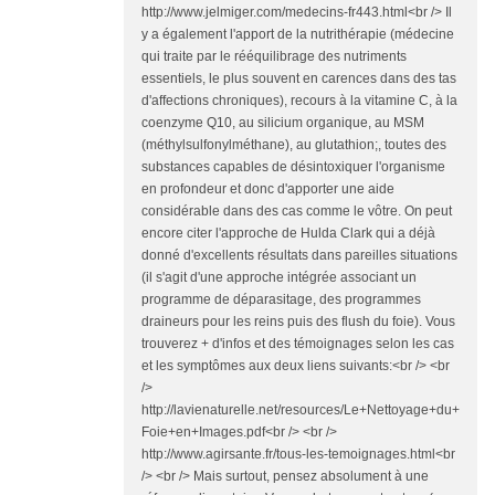
http://www.jelmiger.com/medecins-fr443.html<br /> Il
y a également l'apport de la nutrithérapie (médecine
qui traite par le rééquilibrage des nutriments
essentiels, le plus souvent en carences dans des tas
d'affections chroniques), recours à la vitamine C, à la
coenzyme Q10, au silicium organique, au MSM
(méthylsulfonylméthane), au glutathion;, toutes des
substances capables de désintoxiquer l'organisme
en profondeur et donc d'apporter une aide
considérable dans des cas comme le vôtre. On peut
encore citer l'approche de Hulda Clark qui a déjà
donné d'excellents résultats dans pareilles situations
(il s'agit d'une approche intégrée associant un
programme de déparasitage, des programmes
draineurs pour les reins puis des flush du foie). Vous
trouverez + d'infos et des témoignages selon les cas
et les symptômes aux deux liens suivants:<br /> <br
/>
http://lavienaturelle.net/resources/Le+Nettoyage+du+
Foie+en+Images.pdf<br /> <br />
http://www.agirsante.fr/tous-les-temoignages.html<br
/> <br /> Mais surtout, pensez absolument à une