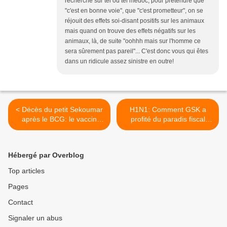
recherche sur tel ou tel médoc, pour prétendre que
"c'est en bonne voie", que "c'est prometteur", on se
réjouit des effets soi-disant positifs sur les animaux
mais quand on trouve des effets négatifs sur les
animaux, là, de suite "oohhh mais sur l'homme ce
sera sûrement pas pareil"... C'est donc vous qui êtes
dans un ridicule assez sinistre en outre!
< Décès du petit Sekoumar
H1N1: Comment GSK a
après le BCG: le vaccin
profité du paradis fiscal
blanchi d'avance?
belge >
Hébergé par Overblog
Top articles
Pages
Contact
Signaler un abus