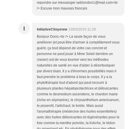
repondre sur messanger seblondon1@mail.com<br
/> Escuse mon mauvais francais
I
InitiativeCitoyenne
23/03/2016 11:28
Bonjour Doris,<br /> La seule façon de vous
améliorer (et peut-être d'arriver à complètement vous
guérir, ça tout dépend de votre cas concret et
personne ne peut jouer à Mme Soleil derrière un
clavier) est de vous tourner vers les méthodes
naturelles de santé en vue d'aider à désintoxiquer
par divers biais. Il y a d'énormes possibilités mais il
faut prendre le problème à bras le corps. Il y a la
phytothérapie tout d'abord qui peut recourir à
plusieurs plantes hépatoprotectrices et détoxicantes
comme le desmodium ascendens, le chardon marie
(riche en silymarine), le chrysanthellum americanum,
le pissenlit, l'artichaut, le boldo. Mais aussi
l'aromathérapie (médecine des huiles essentielles)
avec des huiles détoxicantes et régénérantes pour le
foie comme la menthe poivrée, la livèche, le lédon
du groenland etc. En phytothérapie pour des effets