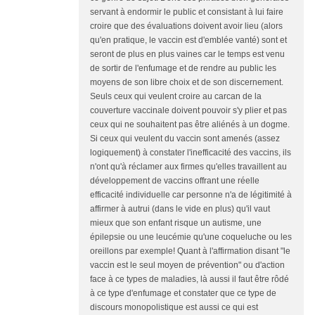
servant à endormir le public et consistant à lui faire
croire que des évaluations doivent avoir lieu (alors
qu'en pratique, le vaccin est d'emblée vanté) sont et
seront de plus en plus vaines car le temps est venu
de sortir de l'enfumage et de rendre au public les
moyens de son libre choix et de son discernement.
Seuls ceux qui veulent croire au carcan de la
couverture vaccinale doivent pouvoir s'y plier et pas
ceux qui ne souhaitent pas être aliénés à un dogme.
Si ceux qui veulent du vaccin sont amenés (assez
logiquement) à constater l'inefficacité des vaccins, ils
n'ont qu'à réclamer aux firmes qu'elles travaillent au
développement de vaccins offrant une réelle
efficacité individuelle car personne n'a de légitimité à
affirmer à autrui (dans le vide en plus) qu'il vaut
mieux que son enfant risque un autisme, une
épilepsie ou une leucémie qu'une coqueluche ou les
oreillons par exemple! Quant à l'affirmation disant "le
vaccin est le seul moyen de prévention" ou d'action
face à ce types de maladies, là aussi il faut être rôdé
à ce type d'enfumage et constater que ce type de
discours monopolistique est aussi ce qui est