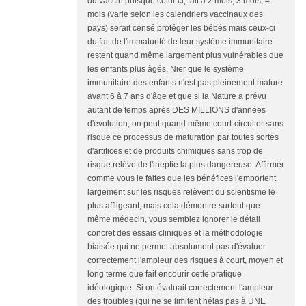
du vaccin puisque celui-ci, fait à 2 mois, 3 mois, 4
mois (varie selon les calendriers vaccinaux des
pays) serait censé protéger les bébés mais ceux-ci
du fait de l'immaturité de leur système immunitaire
restent quand même largement plus vulnérables que
les enfants plus âgés. Nier que le système
immunitaire des enfants n'est pas pleinement mature
avant 6 à 7 ans d'âge et que si la Nature a prévu
autant de temps après DES MILLIONS d'années
d'évolution, on peut quand même court-circuiter sans
risque ce processus de maturation par toutes sortes
d'artifices et de produits chimiques sans trop de
risque relève de l'ineptie la plus dangereuse. Affirmer
comme vous le faites que les bénéfices l'emportent
largement sur les risques relèvent du scientisme le
plus affligeant, mais cela démontre surtout que
même médecin, vous semblez ignorer le détail
concret des essais cliniques et la méthodologie
biaisée qui ne permet absolument pas d'évaluer
correctement l'ampleur des risques à court, moyen et
long terme que fait encourir cette pratique
idéologique. Si on évaluait correctement l'ampleur
des troubles (qui ne se limitent hélas pas à UNE