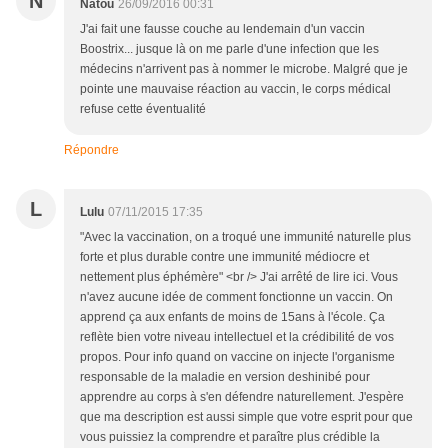
N
Natou
26/09/2016 00:31
J'ai fait une fausse couche au lendemain d'un vaccin
Boostrix... jusque là on me parle d'une infection que les
médecins n'arrivent pas à nommer le microbe. Malgré que je
pointe une mauvaise réaction au vaccin, le corps médical
refuse cette éventualité
Répondre
L
Lulu
07/11/2015 17:35
"Avec la vaccination, on a troqué une immunité naturelle plus
forte et plus durable contre une immunité médiocre et
nettement plus éphémère" <br /> J'ai arrêté de lire ici. Vous
n'avez aucune idée de comment fonctionne un vaccin. On
apprend ça aux enfants de moins de 15ans à l'école. Ça
reflète bien votre niveau intellectuel et la crédibilité de vos
propos. Pour info quand on vaccine on injecte l'organisme
responsable de la maladie en version deshinibé pour
apprendre au corps à s'en défendre naturellement. J'espère
que ma description est aussi simple que votre esprit pour que
vous puissiez la comprendre et paraître plus crédible la