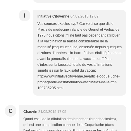
I
Initiative Citoyenne
04/09/2015 12:09
Vos sources exactes svp? Car voici ce que dit le
Précis de médecine infantile de Grenet et Verliac de
1975 nous citons: "Il ne faut pas cependant attribuer
à la vaccination la baisse considérable de la
mortalité [coquelucheuse] observée depuis quelques
dizaines d’années. Un taux très bas était déjà obtenu
avant la généralisation de la vaccination." Plus
d'infos sur la fausseté totale de vos affirmations
simplistes sur le faux salut du vaccin:
http://www.initiativecitoyenne.be/article-coqueluche-
propagande-desinformation-vaccinales-de-la-rtbf-
109785205.html
C
Chauvin
21/05/2015 17:05
Quant est-il de la dilatation des bronches (bronchectasies),
qui est une complication connue de la Coqueluche (dans
l'enfance à ma connaissance). Faut-il exposer les enfants à