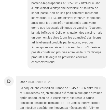
bacterie-b-parapertussis-108576812.html<br /> <br
/> http://initiativecitoyenne.be/article-dr-saluzzo-de-
sanofi-pasteur-on-ne-sait-pas-comment-marchent-
les-vaccins-114130498.html<br /> <br /> Rappelons
aussi pour les gens très mal informés dans votre
genre que les essais cliniques de vaccins n'évaluent
jamais l'efficacité réelle en situation des vaccins mais
uniquement les titres (donc les quantités) d'anticorps
artificiellement produits par le vaccin, avec des
firmes qui reconnaissent noir sur blanc qu'il n'existe
pas de corrélation prouvée entre les taux d'anticorps
produits et le degré de protection effective...
cherchez l'erreur!
D
Doc7
04/09/2015 00:28
La coqueluche causait en France de 1945 à 1966 entre 2000
et 8000 décès / an, chiffre qui a été réduit à quelques dizaines
après l'introduction de la vaccination; elle reste la cause
principale des décès d'enfants de - de 3 mois (non vaccinés)
par infection bactérienne (nouveaux-nés exceptés). Affirmer