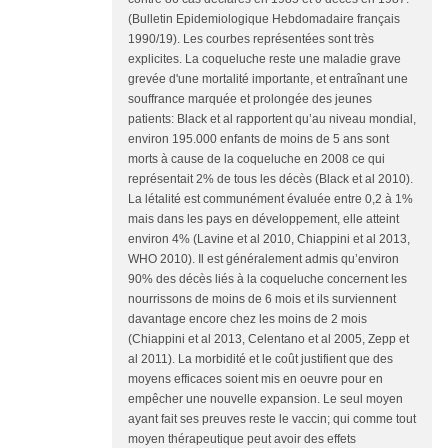
(Bulletin Epidemiologique Hebdomadaire français
1990/19). Les courbes représentées sont très
explicites. La coqueluche reste une maladie grave
grevée d'une mortalité importante, et entraînant une
souffrance marquée et prolongée des jeunes
patients: Black et al rapportent qu’au niveau mondial,
environ 195.000 enfants de moins de 5 ans sont
morts à cause de la coqueluche en 2008 ce qui
représentait 2% de tous les décès (Black et al 2010).
La létalité est communément évaluée entre 0,2 à 1%
mais dans les pays en développement, elle atteint
environ 4% (Lavine et al 2010, Chiappini et al 2013,
WHO 2010). Il est généralement admis qu’environ
90% des décès liés à la coqueluche concernent les
nourrissons de moins de 6 mois et ils surviennent
davantage encore chez les moins de 2 mois
(Chiappini et al 2013, Celentano et al 2005, Zepp et
al 2011). La morbidité et le coût justifient que des
moyens efficaces soient mis en oeuvre pour en
empêcher une nouvelle expansion. Le seul moyen
ayant fait ses preuves reste le vaccin; qui comme tout
moyen thérapeutique peut avoir des effets