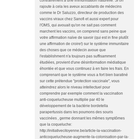
contrairement à une immunisation naturelle. Si on
rajoute à cela les aveux accablants de médecins
comme le Dr Saluzzo, directeur de production des
vaccins viraux chez Sanofi et aussi expert pour
l'OMS, qui avouait qu'on ne sait pas comment
marchent les vaccins, on comprend sans peine que
votre affirmation naïve de savoir (qui est in fine plutôt
une affirmation de croire!) sur le système immunitaire
des choses que ce médecin avoue que
l'establishment n'a toujours pas suffisamment
étudiées, provient d'une désinformation médiatique
éhontée et que vous continuez à en faire les frais. En
comprenant que le système vous a fort bien baratiné
sur cette prétendue "protection vaccinale", vous
atteindrez alors le niveau intellectuel pour
comprendre par exemple comment la vaccination
anti-coquelucheuse multiplie par 40 le
développement de la bactérie bordetella
parapertussis dans les poumons des souris
vaccinées , germe donnant les mêmes symptômes
que la coqueluche:
http://initiativecitoyenne.be/article-la-vaccination-
anticoquelucheuse-augmente-la-colonisation-par-la-