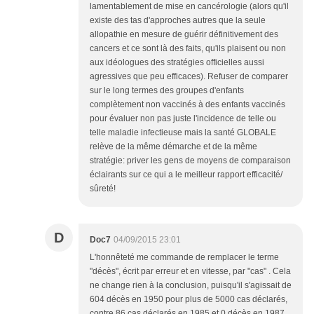
lamentablement de mise en cancérologie (alors qu'il
existe des tas d'approches autres que la seule
allopathie en mesure de guérir définitivement des
cancers et ce sont là des faits, qu'ils plaisent ou non
aux idéologues des stratégies officielles aussi
agressives que peu efficaces). Refuser de comparer
sur le long termes des groupes d'enfants
complètement non vaccinés à des enfants vaccinés
pour évaluer non pas juste l'incidence de telle ou
telle maladie infectieuse mais la santé GLOBALE
relève de la même démarche et de la même
stratégie: priver les gens de moyens de comparaison
éclairants sur ce qui a le meilleur rapport efficacité/
sûreté!
D
Doc7
04/09/2015 23:01
L'honnêteté me commande de remplacer le terme
"décès", écrit par erreur et en vitesse, par "cas" . Cela
ne change rien à la conclusion, puisqu'il s'agissait de
604 décès en 1950 pour plus de 5000 cas déclarés,
contre 86 cas déclarés en 1985 et 0 décès en 1987.