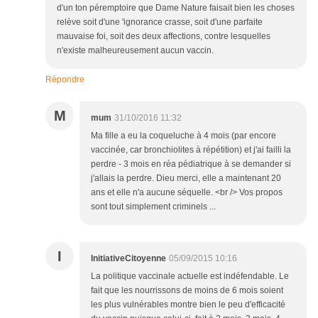
d'un ton péremptoire que Dame Nature faisait bien les choses
relève soit d'une 'ignorance crasse, soit d'une parfaite
mauvaise foi, soit des deux affections, contre lesquelles
n'existe malheureusement aucun vaccin.
Répondre
M
mum
31/10/2016 11:32
Ma fille a eu la coqueluche à 4 mois (par encore
vaccinée, car bronchiolites à répétition) et j'ai failli la
perdre - 3 mois en réa pédiatrique à se demander si
j'allais la perdre. Dieu merci, elle a maintenant 20
ans et elle n'a aucune séquelle. <br /> Vos propos
sont tout simplement criminels ...
I
InitiativeCitoyenne
05/09/2015 10:16
La politique vaccinale actuelle est indéfendable. Le
fait que les nourrissons de moins de 6 mois soient
les plus vulnérables montre bien le peu d'efficacité