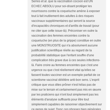
Serres et al. que la vaccination cocoon est UN
ECHEC ABSOLU pour soi-disant protéger les
nourrissons contre la coqueluche amène à exposer
tout à fait inutilement des adultes à des risques
vaccinaux supplémentaires qui seront la source
d'incapacités chroniques et d'arrêts de travail (pour
ne citer que cette issue-là). Préconiser en outre la
vaccination des femmes enceintes contre la
coqueluche (en plus de la grippe) constitue en outre
une MONSTRUOSITE qui n'a absolument aucune
justification scientifique réelle au regard de la
probabilité statistique que l'enfant souffre d'une
complication très grave due à ces seules infections-
là. Faire croire au femmes enceintes que c'est une
urgence ou que c'est réellement vital qu'elles se
fassent toutes vacciner est un exemple parfait de ce
scientisme vaccinal délétère anti-bon sens. L'esprit
critique que vous dites prôner n'est hélas pas de
mise sur le terrain et certainement pas mis en œuvre
par les praticiens qui n'ont tout simplement pas les
éléments d'analyse suffisants pour être tout
simplement capables de raisonner objectivement sur
ce genre de sujet. Donc ces phrases bien générales