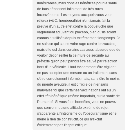
indésirables, mais dont les bénéfices pour la santé
de tous dépassent infiniment de très rares
inconvénients. Les moyens auxquels vous vous
référez (vit C, homéopathie) n'ont jamais fait la
preuve d'un autre effet contre la coqueluche que
vaguement adjuvant ou placebo, bien qu'ils soient
connus et utilisés depuis extrêmement longtemps. Je
ne sais ce qui cause votre rage contre les vaccins,
mais elle est dans certains cas aussi absurde que de
vouloir déconseiller la ceinture de sécurité au
prétexte qu'on peut parfois être sauvé par l'éjection
hors d'un véhicule. Il faut évidemment être vigilant,
ne pas accepter une mesure ou un traitement sans
s'être correctement informé, mais, sans être le moins
du monde aveuglé, il est difficile de nier sans
mauvaise foi que certaines vaccinations ont eu un
effet très bénéfique (même imparfait), sur la santé de
l'humanité. Si vous êtes honnêtes, vous ne pouvez
que convenir qu'une attitude extrême de rejet
s'apparente à l'intégrisme ou l'obscurantisme et ne
mène à rien de constructif, ce qui n'exclut
évidemment pas l'esprit critique.