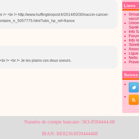
Liens
Groupe
!!<br /> <br /> http://www.huffingtonpost.fr/2014/03/30/vaccin-cancer-
vacci
entaire_n_5057775.html?utm_hp_ref=france
Union
Sant
Info 
Forum
Info 
Sûret
Associ
Ligue 
Nello
br /> <br /> Je les plains ces deux soeurs.
Preve
Suivez
Numéro de compte bancaire :363-0594444-68
IBAN: BE82363059444468