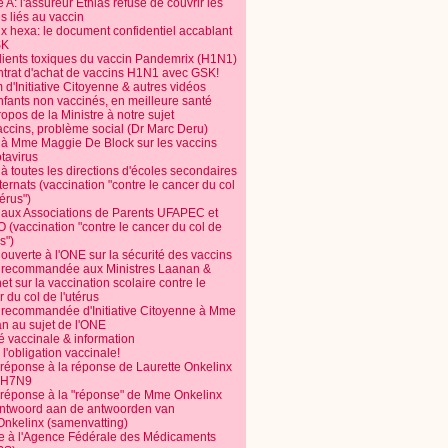
 A: l'assureur Ethias refuse de couvrir les
s liés au vaccin
ix hexa: le document confidentiel accablant
SK
dients toxiques du vaccin Pandemrix (H1N1)
ntrat d'achat de vaccins H1N1 avec GSK!
m d'Initiative Citoyenne & autres vidéos
nfants non vaccinés, en meilleure santé
opos de la Ministre à notre sujet
accins, problème social (Dr Marc Deru)
e à Mme Maggie De Block sur les vaccins
otavirus
 à toutes les directions d'écoles secondaires
nternats (vaccination "contre le cancer du col
térus")
e aux Associations de Parents UFAPEC et
 (vaccination "contre le cancer du col de
s")
 ouverte à l'ONE sur la sécurité des vaccins
e recommandée aux Ministres Laanan &
t sur la vaccination scolaire contre le
 du col de l'utérus
e recommandée d'Initiative Citoyenne à Mme
n au sujet de l'ONE
é vaccinale & information
l'obligation vaccinale!
 réponse à la réponse de Laurette Onkelinx
e H7N9
 réponse à la "réponse" de Mme Onkelinx
ntwoord aan de antwoorden van
Onkelinx (samenvatting)
te à l'Agence Fédérale des Médicaments