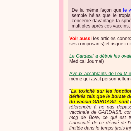
De la même façon que
le 
semble hélas que le tropi
concerne davantage la sphèr
multiples après ces vaccins, 
Voir aussi
les articles connex
ses composants) et risque conc
Le Gardasil a détruit les ovai
Medical Journal)
Aveux accablants de l'ex-Min
même qui avait personnelleme
"
La toxicité sur les foncti
dérivés tels que le borate 
du vaccin GARDASIL sont
référencée à ne pas dépass
vaccinale de GARDASIL cont
mcg de Bore, ce qui est trè
l'innocuité de ce dérivé de l'
limitée dans le temps (trois 