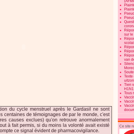
(AFM
Plaint
Plain
Pseud
Pseud
Quest
corona
Répon
sur l
Répon
scolai
Répon
Répon
Répon
van d
Silen
Morec
Souten
Texte 
uitzo
Tien 
H1N1
Tous 
Vacci
Vacci
Vacci
ation du cycle menstruel après le Gardasil ne sont
docum
s centaines de témoignages de par le monde, c'est
utres causes exclues) qu'on retrouve anormalement
out à fait permis, si du moins la volonté avait existé
Ce site 
compte ce signal évident de pharmacovigilance.