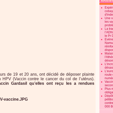
Article
Expéri
cobay
d'ind
Une v
les va
probl
La tr
l’ADN
le Pr 
Evénem
Namur:
réinf
dispon
Malai
l'Ath
désorm
L'incr
désast
L'euro
urs de 19 et 20 ans, ont décidé de déposer plainte
route 
numér
n HPV (Vaccin contre le cancer du col de l’utérus).
Vaccin
accin Gardasil qu’elles ont reçu les a rendues
secon
Plus 
obliga
Dépôt
pétiti
contre
000 B