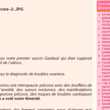
Courrie
Docume
10 no
gripp
10 qu
A H1
Alumi
vaccin
Alumi
Vacin
Alumi
A pro
Certa
contre
Commen
çu notre premier vaccin Gardasil qui était supposé
libert
 de l’utérus.
Consti
Courr
forcin
vacci
çu le diagnostic de troubles ovariens.
Coût 
vacci
+ de 
connu une ménopause précoce avec des bouffées de
vacci
’anxiété, des sueurs nocturnes, des manifestations
Décisi
Enquêt
oporose précoce, des risques de troubles cardiaques
Pande
 a volé notre féminité.
Feuill
Grand
vendr
ntrons des femmes enceintes, nous réalisons que