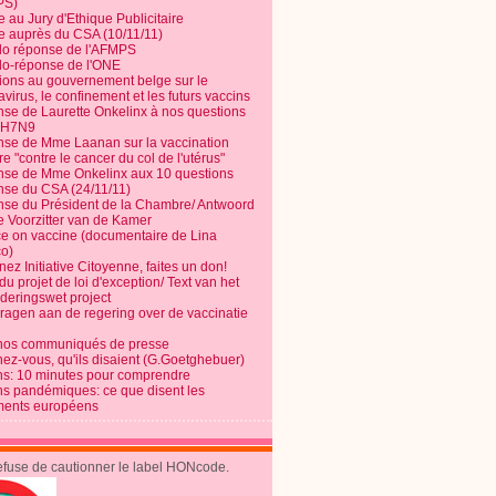
PS)
e au Jury d'Ethique Publicitaire
te auprès du CSA (10/11/11)
o réponse de l'AFMPS
o-réponse de l'ONE
ions au gouvernement belge sur le
virus, le confinement et les futurs vaccins
se de Laurette Onkelinx à nos questions
e H7N9
se de Mme Laanan sur la vaccination
re "contre le cancer du col de l'utérus"
se de Mme Onkelinx aux 10 questions
se du CSA (24/11/11)
se du Président de la Chambre/ Antwoord
e Voorzitter van de Kamer
ce on vaccine (documentaire de Lina
o)
ez Initiative Citoyenne, faites un don!
du projet de loi d'exception/ Text van het
nderingswet project
vragen aan de regering over de vaccinatie
nos communiqués de presse
nez-vous, qu'ils disaient (G.Goetghebuer)
ns: 10 minutes pour comprendre
ns pandémiques: ce que disent les
ents européens
refuse de cautionner le label HONcode.