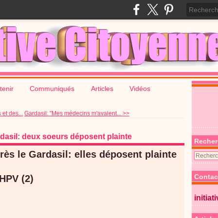
tenir
Communiqués
Articles
Vidéos
et des...
Gardasil: "Mes médecins m'avaient... >>
rdasil: deux soeurs déposent plainte
Recher
rès le Gardasil: elles déposent plainte
Contac
initiat