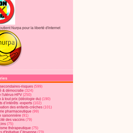
outient Nurpa pour la liberté d'internet
ries
s secondaires-risques
(599)
té & démocratie
(324)
e l'utérus-HPV
(250)
 à tout prix (idéologie du)
(190)
ts d’intérêts -experts
(102)
nation des enfants-crèches
(101)
trie pharmaceutique
(99)
e saisonnière
(91)
cité des vaccins
(79)
cins
(75)
lisme thérapeutique
(75)
s d'Initiative Citoyenne
(73)