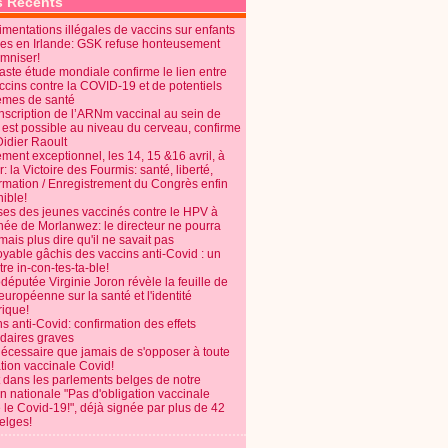
s Récents
mentations illégales de vaccins sur enfants
es en Irlande: GSK refuse honteusement
emniser!
aste étude mondiale confirme le lien entre
ccins contre la COVID-19 et de potentiels
èmes de santé
anscription de l’ARNm vaccinal au sein de
 est possible au niveau du cerveau, confirme
Didier Raoult
ent exceptionnel, les 14, 15 &16 avril, à
 la Victoire des Fourmis: santé, liberté,
ormation / Enregistrement du Congrès enfin
ible!
ses des jeunes vaccinés contre le HPV à
énée de Morlanwez: le directeur ne pourra
ais plus dire qu'il ne savait pas
oyable gâchis des vaccins anti-Covid : un
re in-con-tes-ta-ble!
députée Virginie Joron révèle la feuille de
européenne sur la santé et l'identité
ique!
s anti-Covid: confirmation des effets
daires graves
nécessaire que jamais de s'opposer à toute
tion vaccinale Covid!
 dans les parlements belges de notre
on nationale "Pas d'obligation vaccinale
 le Covid-19!", déjà signée par plus de 42
elges!