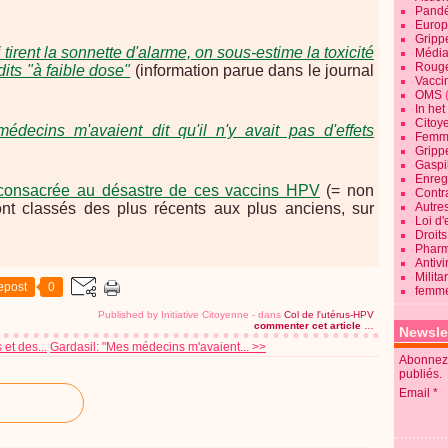
Pandé
Europ
Gripp
tirent la sonnette d'alarme, on sous-estime la toxicité
Média
Roug
its "à faible dose"
(information parue dans le journal
Vaccin
OMS
In he
Citoy
édecins m'avaient dit qu'il n'y avait pas d'effets
Femme
Gripp
Gaspil
Enregi
 consacrée au désastre de ces vaccins HPV
(= non
Contra
ont classés des plus récents aux plus anciens, sur
Autre
Loi d'
Droits
Pharm
Antivi
Milita
epost
0
femme
Published by Initiative Citoyenne
-
dans
Col de l'utérus-HPV
commenter cet article
…
Newsle
et des...
Gardasil: "Mes médecins m'avaient... >>
Abonnez-
publiés.
Email