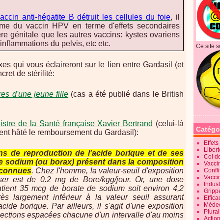
vaccin anti-hépatite B détruit les cellules du foie
, il
sme du vaccin HPV en terme d'effets secondaires
e génitale que les autres vaccins: kystes ovariens
inflammations du pelvis, etc etc.
Ce site s
es qui vous éclaireront sur le lien entre Gardasil (et
ret de stérilité:
res d'une jeune fille
(cas a été publié dans le British
istre de la Santé française Xavier Bertrand
(celui-là
Catégo
nt hâté le remboursement du Gardasil):
Effet
Liber
ons de reproduction de l'acide borique et de ses
Col d
de sodium (ou borax) présent dans la composition
Vaccin
connues
.
Chez l'homme, la valeur-seuil d'exposition
Confli
Vacci
er est de 0.2 mg de Bore/kgg/jour. Or, une dose
Indus
ient 35 mcg de borate de sodium soit environ 4,2
Gripp
s largement inférieur à la valeur seuil assurant
Effica
Méde
acide borique. Par ailleurs, il s'agit d'une exposition
Plura
injections espacées chacune d'un intervalle d'au moins
Action