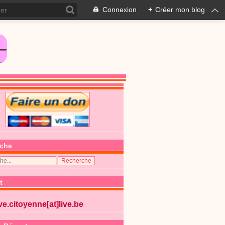
Connexion
+
Créer mon blog
che
t
ive.citoyenne[at]live.be