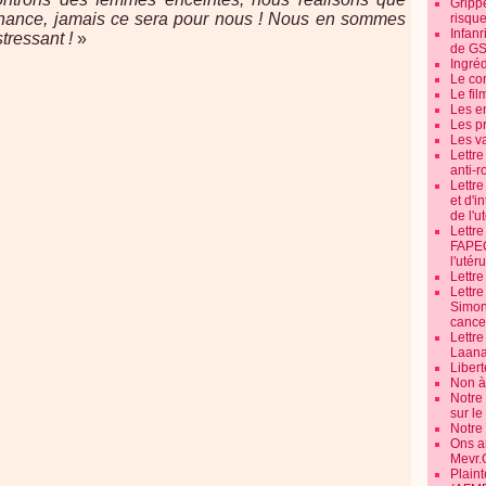
Grippe
chance, jamais ce sera pour nous ! Nous en sommes
risque
Infanr
tressant !
»
de G
Ingré
Le co
Le fil
Les e
Les pr
Les v
Lettr
anti-r
Lettre
et d'i
de l'u
Lettr
FAPEO
l'utéru
Lettre
Lettr
Simone
cancer
Lettr
Laana
Libert
Non à 
Notre
sur l
Notre
Ons a
Mevr.
Plain