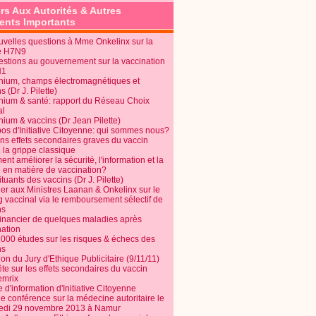
rs Aux Autorités & Autres
nts Importants
uvelles questions à Mme Onkelinx sur la
e H7N9
estions au gouvernement sur la vaccination
N1
nium, champs électromagnétiques et
s (Dr J. Pilette)
nium & santé: rapport du Réseau Choix
al
nium & vaccins (Dr Jean Pilette)
pos d'Initiative Citoyenne: qui sommes nous?
ins effets secondaires graves du vaccin
 la grippe classique
t améliorer la sécurité, l'information et la
é en matière de vaccination?
tuants des vaccins (Dr J. Pilette)
ier aux Ministres Laanan & Onkelinx sur le
g vaccinal via le remboursement sélectif de
ns
financier de quelques maladies après
nation
1000 études sur les risques & échecs des
ns
on du Jury d'Ethique Publicitaire (9/11/11)
e sur les effets secondaires du vaccin
mrix
e d'information d'Initiative Citoyenne
e conférence sur la médecine autoritaire le
edi 29 novembre 2013 à Namur