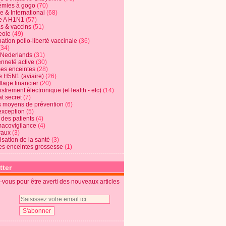
mies à gogo
(70)
e & International
(68)
e A H1N1
(57)
s & vaccins
(51)
eole
(49)
ation polio-liberté vaccinale
(36)
(34)
t Nederlands
(31)
enneté active
(30)
s enceintes
(28)
e H5N1 (aviaire)
(26)
lage financier
(20)
strement électronique (eHealth - etc)
(14)
t secret
(7)
s moyens de prévention
(6)
exception
(5)
 des patients
(4)
acovigilance
(4)
raux
(3)
risation de la santé
(3)
s enceintes grossesse
(1)
tter
vous pour être averti des nouveaux articles