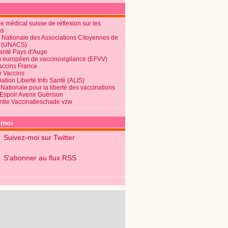
 médical suisse de réflexion sur les
ns
 Nationale des Associations Citoyennes de
é (UNACS)
Santé Pays d'Auge
 européen de vaccinovigilance (EFVV)
Vaccins France
é Vaccins
ation Liberté Info Santé (ALIS)
Nationale pour la liberté des vaccinations
 Espoir Avenir Guérison
ntie Vaccinatieschade vzw
-moi
Suivez-moi sur Twitter
S'abonner au flux RSS