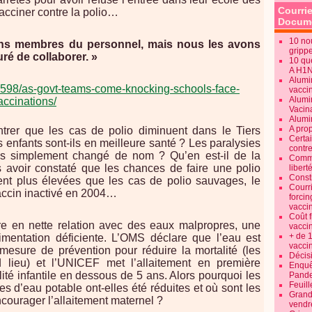
Courrie
acciner contre la polio…
Docume
10 no
ins membres du personnel, mais nous les avons
gripp
uré de collaborer. »
10 qu
A H1
Alumi
330598/as-govt-teams-come-knocking-schools-face-
vaccin
Alumi
accinations/
Vacin
Alumi
A pro
ntrer que les cas de polio diminuent dans le Tiers
Certa
 enfants sont-ils en meilleure santé ? Les paralysies
contre
les simplement changé de nom ? Qu’en est-il de la
Commen
ès avoir constaté que les chances de faire une polio
libert
Consti
ent plus élevées que les cas de polio sauvages, le
Courr
ccin inactivé en 2004…
forcin
vacci
Coût 
tre en nette relation avec des eaux malpropres, une
vacci
+ de 
mentation déficiente. L’OMS déclare que l’eau est
vacci
mesure de prévention pour réduire la mortalité (les
Décisi
 lieu) et l’UNICEF met l’allaitement en première
Enquêt
lité infantile en dessous de 5 ans. Alors pourquoi les
Pande
Feuill
 d’eau potable ont-elles été réduites et où sont les
Grand
courager l’allaitement maternel ?
vendr