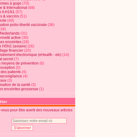
mies à gogo
(70)
e & International
(68)
e A H1N1
(57)
s & vaccins
(51)
eole
(49)
ation polio-liberté vaccinale
(36)
(34)
t Nederlands
(31)
enneté active
(30)
s enceintes
(28)
e H5N1 (aviaire)
(26)
lage financier
(20)
strement électronique (eHealth - etc)
(14)
t secret
(7)
s moyens de prévention
(6)
exception
(5)
 des patients
(4)
acovigilance
(4)
raux
(3)
risation de la santé
(3)
s enceintes grossesse
(1)
tter
vous pour être averti des nouveaux articles