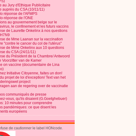
PS)
e au Jury d'Ethique Publicitaire
te auprès du CSA (10/11/11)
o réponse de l'AFMPS
o-réponse de l'ONE
ions au gouvernement belge sur le
virus, le confinement et les futurs vaccins
se de Laurette Onkelinx à nos questions
e H7N9
se de Mme Laanan sur la vaccination
re "contre le cancer du col de l'utérus"
se de Mme Onkelinx aux 10 questions
se du CSA (24/11/11)
se du Président de la Chambre/ Antwoord
e Voorzitter van de Kamer
ce on vaccine (documentaire de Lina
o)
ez Initiative Citoyenne, faites un don!
du projet de loi d'exception/ Text van het
nderingswet project
vragen aan de regering over de vaccinatie
nos communiqués de presse
nez-vous, qu'ils disaient (G.Goetghebuer)
ns: 10 minutes pour comprendre
ns pandémiques: ce que disent les
ents européens
refuse de cautionner le label HONcode.