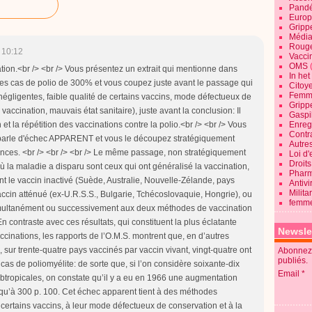
Pandé
Europ
Gripp
Média
Roug
 10:12
Vaccin
OMS
ion.<br /> <br /> Vous présentez un extrait qui mentionne dans
In he
es cas de polio de 300% et vous coupez juste avant le passage qui
Citoy
Femme
ligentes, faible qualité de certains vaccins, mode défectueux de
Gripp
vaccination, mauvais état sanitaire), juste avant la conclusion: Il
Gaspil
la répétition des vaccinations contre la polio.<br /> <br /> Vous
Enregi
Contra
t parle d'échec APPARENT et vous le découpez stratégiquement
Autre
nces. <br /> <br /> <br /> Le même passage, non stratégiquement
Loi d'
Droits
ù la maladie a disparu sont ceux qui ont généralisé la vaccination,
Pharm
t le vaccin inactivé (Suède, Australie, Nouvelle-Zélande, pays
Antivi
Milita
 vaccin atténué (ex-U.R.S.S., Bulgarie, Tchécoslovaquie, Hongrie), ou
femme
simultanément ou successivement aux deux méthodes de vaccination
 contraste avec ces résultats, qui constituent la plus éclatante
Newsle
ccinations, les rapports de l’O.M.S. montrent que, en d’autres
, sur trente-quatre pays vaccinés par vaccin vivant, vingt-quatre ont
Abonnez-
publiés.
as de poliomyélite: de sorte que, si l’on considère soixante-dix
Email
btropicales, on constate qu’il y a eu en 1966 une augmentation
squ’à 300 p. 100. Cet échec apparent tient à des méthodes
e certains vaccins, à leur mode défectueux de conservation et à la