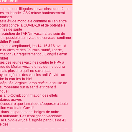
s Récents
mentations illégales de vaccins sur enfants
es en Irlande: GSK refuse honteusement
emniser!
aste étude mondiale confirme le lien entre
ccins contre la COVID-19 et de potentiels
èmes de santé
anscription de l’ARNm vaccinal au sein de
 est possible au niveau du cerveau, confirme
Didier Raoult
ent exceptionnel, les 14, 15 &16 avril, à
 la Victoire des Fourmis: santé, liberté,
ormation / Enregistrement du Congrès enfin
ible!
ses des jeunes vaccinés contre le HPV à
énée de Morlanwez: le directeur ne pourra
ais plus dire qu'il ne savait pas
oyable gâchis des vaccins anti-Covid : un
re in-con-tes-ta-ble!
députée Virginie Joron révèle la feuille de
européenne sur la santé et l'identité
ique!
s anti-Covid: confirmation des effets
daires graves
nécessaire que jamais de s'opposer à toute
tion vaccinale Covid!
 dans les parlements belges de notre
on nationale "Pas d'obligation vaccinale
 le Covid-19!", déjà signée par plus de 42
elges!