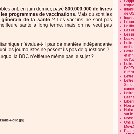
Grippe
risque
bles ont, en juin dernier, payé
800.000.000 de livres
Infanr
de G
r
les programmes de vaccinations
. Mais où sont les
Ingré
 générale de la santé ?
Les vaccins ne sont pas
Le co
eilleure santé à long terme, mais on ne veut pas
Le fil
Les e
Les pr
Les v
Lettr
tannique n’évalue-t-il pas de manière indépendante
anti-r
oi les journalistes ne posent-ils pas de questions ?
Lettre
et d'i
urquoi la BBC n’effleure même pas le sujet ?
de l'u
Lettr
FAPEO
l'utéru
Lettre
Lettr
Simone
cancer
Lettr
Laana
Libert
Non à 
Notre
sur l
Notre
Ons a
Mevr.
Plain