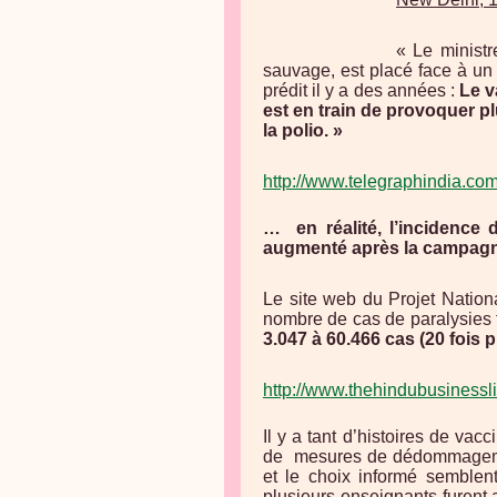
« Le ministr
sauvage, est placé face à un
prédit il y a des années :
Le v
est en train de provoquer p
la polio. »
http://www.telegraphindia.co
…
en réalité, l’incidence
augmenté après la campagne «
Le site web du Projet Nation
nombre de cas de paralysies 
3.047 à 60.466 cas (20 fois 
http://www.thehindubusiness
Il y a tant d’histoires de vac
de
mesures de dédommagement
et le choix informé semblent
plusieurs enseignants furent 