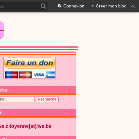
Connexion
+
Créer mon blog
che
t
ive.citoyenne[at]live.be