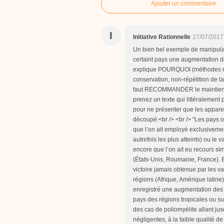
Ajouter un commentaire
I
Initiative Rationnelle
27/07/2017
Un bien bel exemple de manipulat
certaint pays une augmentation d
explique POURQUOI (méthodes nég
conservation, non-répétition de la 
faut RECOMMANDER le maintien et 
prenez un texte qui littéralemen
pour ne présenter que les appare
découpé:<br /> <br /> "Les pays o
que l’on ait employé exclusivemen
autrefois les plus atteints) ou le
encore que l’on ait eu recours 
(États-Unis, Roumanie, France). En
victoire jamais obtenue par les va
régions (Afrique, Amérique latine)
enregistré une augmentation des c
pays des régions tropicales ou su
des cas de poliomyélite allant ju
négligentes, à la faible qualité d