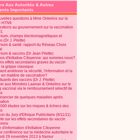
rs Aux Autorités & Autres
nts Importants
uvelles questions à Mme Onkelinx sur la
e H7N9
estions au gouvernement sur la vaccination
N1
nium, champs électromagnétiques et
s (Dr J. Pilette)
nium & santé: rapport du Réseau Choix
al
nium & vaccins (Dr Jean Pilette)
pos d'Initiative Citoyenne: qui sommes nous?
ins effets secondaires graves du vaccin
 la grippe classique
t améliorer la sécurité, l'information et la
é en matière de vaccination?
tuants des vaccins (Dr J. Pilette)
ier aux Ministres Laanan & Onkelinx sur le
g vaccinal via le remboursement sélectif de
ns
financier de quelques maladies après
nation
1000 études sur les risques & échecs des
ns
on du Jury d'Ethique Publicitaire (9/11/11)
e sur les effets secondaires du vaccin
mrix
e d'information d'Initiative Citoyenne
e conférence sur la médecine autoritaire le
edi 29 novembre 2013 à Namur