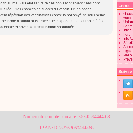
 enfin au mauvais état sanitaire des populations vaccinées dont
Liens
virus réduit les chances de succès du vaccin. On doit donc
Groupe
t la répétition des vaccinations contre la poliomyélite sous peine
vacci
 une forme d’autant plus grave que les populations auront été à la
Union
Sant
vaccinale et privées d’immunisation spontanée."
Info 
Forum
Info 
Sûret
Associ
Ligue 
Nello
Preve
Suivez
Numéro de compte bancaire :363-0594444-68
IBAN: BE82363059444468