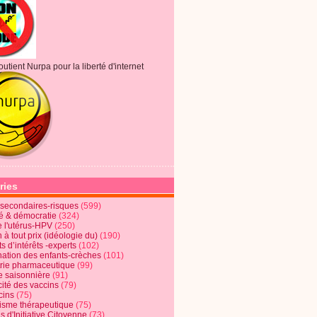
outient Nurpa pour la liberté d'internet
ries
s secondaires-risques
(599)
té & démocratie
(324)
e l'utérus-HPV
(250)
 à tout prix (idéologie du)
(190)
ts d’intérêts -experts
(102)
nation des enfants-crèches
(101)
trie pharmaceutique
(99)
e saisonnière
(91)
cité des vaccins
(79)
cins
(75)
lisme thérapeutique
(75)
s d'Initiative Citoyenne
(73)