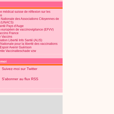
 médical suisse de réflexion sur les
ns
 Nationale des Associations Citoyennes de
é (UNACS)
Santé Pays d'Auge
 européen de vaccinovigilance (EFVV)
Vaccins France
é Vaccins
ation Liberté Info Santé (ALIS)
Nationale pour la liberté des vaccinations
 Espoir Avenir Guérison
ntie Vaccinatieschade vzw
-moi
Suivez-moi sur Twitter
S'abonner au flux RSS