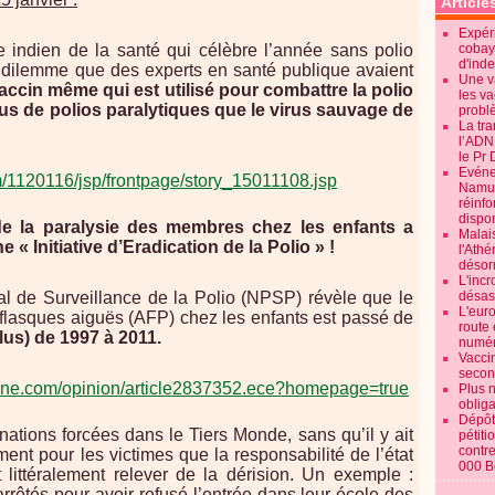
Article
Expéri
e indien de la santé qui célèbre l’année sans polio
cobay
d'ind
 dilemme que des experts en santé publique avaient
Une v
accin même qui est utilisé pour combattre la polio
les va
lus de polios paralytiques que le virus sauvage de
probl
La tr
l’ADN
le Pr 
Evénem
m/1120116/jsp/frontpage/story_15011108.jsp
Namur:
réinf
dispon
 de la paralysie des membres chez les enfants a
Malai
 Initiative d’Eradication de la Polio » !
l'Ath
désorm
L'incr
al de Surveillance de la Polio (NPSP) révèle que le
désast
L'euro
flasques aiguës (AFP) chez les enfants est passé de
route 
plus) de 1997 à 2011
.
numér
Vaccin
secon
line.com/opinion/article2837352.ece?homepage=true
Plus 
obliga
Dépôt
cinations forcées dans le Tiers Monde, sans qu’il y ait
pétiti
contre
 pour les victimes que la responsabilité de l’état
000 B
 littéralement relever de la dérision. Un exemple :
arrêtés pour avoir refusé l’entrée dans leur école des