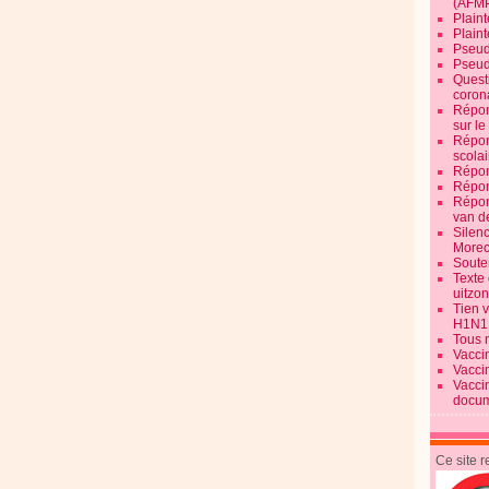
(AFM
Plaint
Plain
Pseud
Pseud
Quest
corona
Répon
sur l
Répon
scolai
Répon
Répon
Répon
van d
Silen
Morec
Souten
Texte 
uitzo
Tien 
H1N1
Tous 
Vacci
Vacci
Vacci
docum
Ce site 