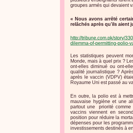
groupes armés qui devaient v
« Nous avons arrêté certa
relâchés après qu’ils aient j
http://tribune.com.pk/story/
dilemma-of-permitting-polio-v
Les statistiques peuvent mo
Monde, mais à quel prix ? Les
ont-elles diminué ou ont-el
qualité journalistique ? Apr
après le vaccin (VDPV) étai
Royaume Uni est passé au va
En outre, la polio est à met
mauvaise hygiène et une ali
partout une
priorité comme 
vaccins viennent en second
position pour réduire la morta
dépenses pour les programmes
investissements destinés à en