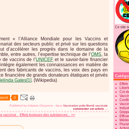
Ce site s
ent « l’Alliance Mondiale pour les Vaccins et
enariat des secteurs public et privé sur les questions
ut d’accélérer les progrès dans le domaine de la
ble, entre autres, l’expertise technique de l’
OMS
, la
 de vaccins de l’
UNICEF
et le savoir-faire financier
e intègre également les connaissances en matière de
nt des fabricants de vaccins, les voix des pays en
e financière de grands donateurs étatiques et privés
Catégo
Melinda Gates
[1]
. (Wikipedia)
Effet
Liber
Col d
Vaccin
epost
0
Confli
Vacci
Published by Initiative Citoyenne
-
dans
Vaccination polio-liberté vaccinale
Indus
commenter cet article
…
Gripp
 vaccinal...
Effets toxiques des substances... >>
Effica
Méde
Plura
Action