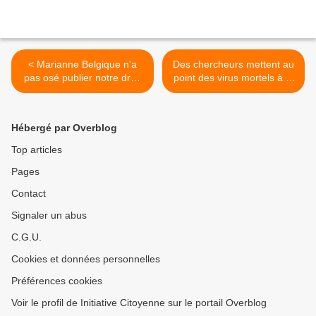
< Marianne Belgique n'a
Des chercheurs mettent au
pas osé publier notre droit
point des virus mortels à la
de réponse: ne pas tirer sur
demande du gouvernement
l'ambulance??
américain >
Hébergé par Overblog
Top articles
Pages
Contact
Signaler un abus
C.G.U.
Cookies et données personnelles
Préférences cookies
Voir le profil de Initiative Citoyenne sur le portail Overblog