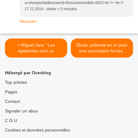
a=showportal&keyword=franzoesisch&id=4622<br /> <br />
17.11.2014 - durée = 5 minutes.
Répondre
< Miguel Jara: "Les
Ebola: prétexte en or pour
épidémies sont un
une vaccination forcée?
commerce sous l'impulsion
Enquête... >
de l'OMS"
Hébergé par Overblog
Top articles
Pages
Contact
Signaler un abus
C.G.U.
Cookies et données personnelles