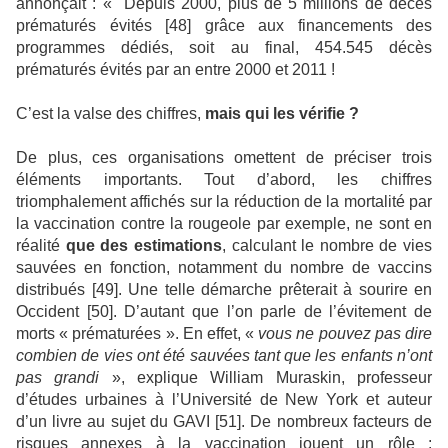
annonçait : « Depuis 2000, plus de 5 millions de décès
prématurés évités [48] grâce aux financements des
programmes dédiés, soit au final, 454.545 décès
prématurés évités par an entre 2000 et 2011 !
C’est la valse des chiffres,
mais qui les vérifie ?
De plus, ces organisations omettent de préciser trois
éléments importants. Tout d’abord, les chiffres
triomphalement affichés sur la réduction de la mortalité par
la vaccination contre la rougeole par exemple, ne sont en
réalité
que des estimations
, calculant le nombre de vies
sauvées en fonction, notamment du nombre de vaccins
distribués [49]. Une telle démarche prêterait à sourire en
Occident [50]. D’autant que l’on parle de l’évitement de
morts « prématurées ». En effet, «
vous ne pouvez pas dire
combien de vies ont été sauvées tant que les enfants n’ont
pas grandi
», explique William Muraskin, professeur
d’études urbaines à l’Université de New York et auteur
d’un livre au sujet du GAVI [51]. De nombreux facteurs de
risques annexes à la vaccination jouent un rôle :