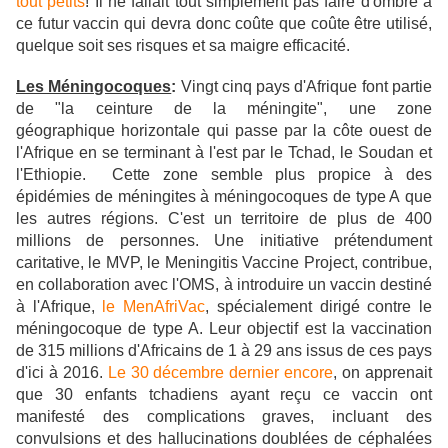
tout petits
! Il ne fallait tout simplement pas faire d'ombre à
ce futur vaccin qui devra donc coûte que coûte être utilisé,
quelque soit ses risques et sa maigre efficacité.
Les Méningocoques
:
Vingt cinq
pays d'Afrique font partie
de "la ceinture de la méningite", une zone
géographique horizontale qui passe par la côte ouest de
l'Afrique en se terminant à l'est par le Tchad, le Soudan et
l'Ethiopie. Cette zone semble plus propice à des
épidémies de méningites à méningocoques de type A que
les autres régions. C'est un territoire de plus de 400
millions de personnes. Une initiative prétendument
caritative, le MVP, le Meningitis Vaccine Project, contribue,
en collaboration avec l'OMS, à introduire un vaccin destiné
à l'Afrique,
le MenAfriVac
, spécialement dirigé contre le
méningocoque de type A. Leur objectif est la vaccination
de 315 millions d'Africains de 1 à 29 ans issus de ces pays
d'ici à 2016.
Le 30 décembre dernier encore
, on apprenait
que 30 enfants tchadiens ayant reçu ce vaccin ont
manifesté des complications graves, incluant des
convulsions et des hallucinations doublées de céphalées