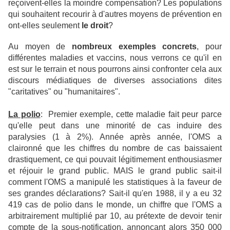
reçoivent-elles la moindre compensation? Les populations
qui souhaitent recourir à d'autres moyens de prévention en
ont-elles seulement
le droit
?
Au moyen de
nombreux exemples concrets
, pour
différentes maladies et vaccins, nous verrons ce qu'il en
est sur le terrain et nous pourrons ainsi confronter cela aux
discours médiatiques de diverses associations dites
"caritatives" ou "humanitaires".
La polio
: Premier exemple, cette maladie fait peur parce
qu'elle peut dans une minorité de cas induire des
paralysies (1 à 2%). Année après année, l'OMS a
claironné que les chiffres du nombre de cas baissaient
drastiquement, ce qui pouvait légitimement enthousiasmer
et réjouir le grand public. MAIS le grand public sait-il
comment l'OMS a manipulé les statistiques à la faveur de
ses grandes déclarations? Sait-il qu'en 1988, il y a eu 32
419 cas de polio dans le monde, un chiffre que l'OMS a
arbitrairement multiplié par 10, au prétexte de devoir tenir
compte de la sous-notification, annonçant alors 350 000