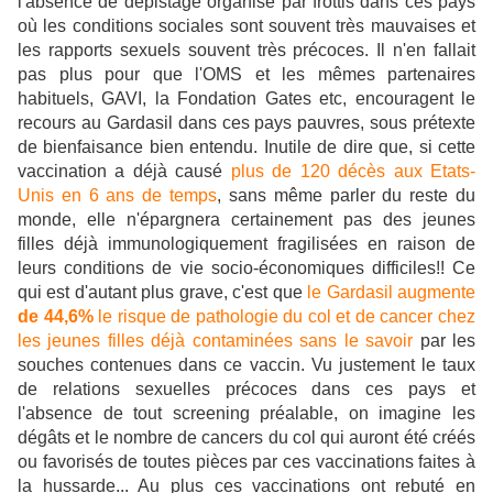
l'absence de dépistage organisé par frottis dans ces pays
où les conditions sociales sont souvent très mauvaises et
les rapports sexuels souvent très précoces. Il n'en fallait
pas plus pour que l'OMS et les mêmes partenaires
habituels, GAVI, la Fondation Gates etc, encouragent le
recours au Gardasil dans ces pays pauvres, sous prétexte
de bienfaisance bien entendu. Inutile de dire que, si cette
vaccination a déjà causé
plus de 120 décès aux Etats-
Unis en 6 ans de temps
, sans même parler du reste du
monde, elle n'épargnera certainement pas des jeunes
filles déjà immunologiquement fragilisées en raison de
leurs conditions de vie socio-économiques difficiles!! Ce
qui est d'autant plus grave, c'est que
le Gardasil augmente
de 44,6%
le risque de pathologie du col et de cancer chez
les jeunes filles déjà contaminées sans le savoir
par les
souches contenues dans ce vaccin. Vu justement le taux
de relations sexuelles précoces dans ces pays et
l'absence de tout screening préalable, on imagine les
dégâts et le nombre de cancers du col qui auront été créés
ou favorisés de toutes pièces par ces vaccinations faites à
la hussarde... Au plus ces vaccinations ont rebuté en