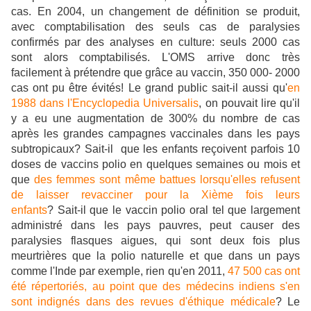
cas. En 2004, un changement de définition se produit,
avec comptabilisation des seuls cas de paralysies
confirmés par des analyses en culture: seuls 2000 cas
sont alors comptabilisés. L'OMS arrive donc très
facilement à prétendre que grâce au vaccin, 350 000- 2000
cas ont pu être évités!
Le grand public sait-il aussi qu'
en
1988 dans l'Encyclopedia Universalis
, on pouvait lire qu'il
y a eu une augmentation de 300% du nombre de cas
après les grandes campagnes vaccinales dans les pays
subtropicaux? Sait-il que les enfants reçoivent parfois 10
doses de vaccins polio en quelques semaines ou mois et
que
des femmes sont même battues lorsqu'elles refusent
de laisser revacciner pour la Xième fois leurs
enfants
? Sait-il que le vaccin polio oral tel que largement
administré dans les pays pauvres, peut causer des
paralysies flasques aigues, qui sont deux fois plus
meurtrières que la polio naturelle et que dans un pays
comme l'Inde par exemple, rien qu'en 2011,
47 500 cas ont
été répertoriés, au point que des médecins indiens s'en
sont indignés dans des revues d'éthique médicale
? Le