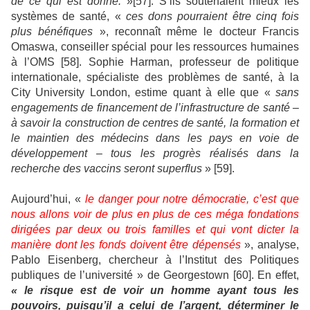
de ce qui est donné.
»[57]. S’ils soutenaient mieux les
systèmes de santé, «
ces dons pourraient être cinq fois
plus bénéfiques
», reconnaît même le docteur Francis
Omaswa, conseiller spécial pour les ressources humaines
à l’OMS [58]. Sophie Harman, professeur de politique
internationale, spécialiste des problèmes de santé, à la
City University London, estime quant à elle que «
sans
engagements de financement de l’infrastructure de santé –
à savoir la construction de centres de santé, la formation et
le maintien des médecins dans les pays en voie de
développement – tous les progrès réalisés dans la
recherche des vaccins seront superflus
» [59].
Aujourd’hui, «
le danger pour notre démocratie, c’est que
nous allons voir de plus en plus de ces méga fondations
dirigées par deux ou trois familles et qui vont dicter la
manière dont les fonds doivent être dépensés
», analyse,
Pablo Eisenberg, chercheur à l’Institut des Politiques
publiques de l’université » de Georgestown [60]. En effet,
« le risque est de voir un homme ayant tous les
pouvoirs, puisqu’il a celui de l’argent, déterminer le