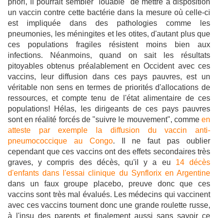
priori, il pourrait sembler "louable" de mettre à disposition
un vaccin contre cette bactérie dans la mesure où celle-ci
est impliquée dans des pathologies comme les
pneumonies, les méningites et les otites, d'autant plus que
ces populations fragiles résistent moins bien aux
infections. Néanmoins, quand on sait les résultats
pitoyables obtenus préalablement en Occident avec ces
vaccins, leur diffusion dans ces pays pauvres, est un
véritable non sens en termes de priorités d'allocations de
ressources, et compte tenu de l'état alimentaire de ces
populations!
Hélas, les dirigeants de ces pays pauvres
sont en réalité forcés de "suivre le mouvement", comme
en
atteste par exemple la diffusion du vaccin anti-
pneumococcique au Congo
.
Il ne faut pas oublier
cependant que ces vaccins ont des effets secondaires très
graves, y compris des décès, qu'il y a eu
14 décès
d'enfants dans l'essai clinique du Synflorix en Argentine
dans un faux groupe placebo, preuve donc que ces
vaccins sont très mal évalués. Les médecins qui vaccinent
avec ces vaccins tournent donc une grande roulette russe,
à l'insu des parents et finalement aussi sans savoir ce