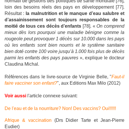
normatif de gestions des politiques de santé mondiale [76],
loin des besoins réels des pays en développement [77].
Résultat :
la malnutrition et le manque d’eau salubre et
d’assainissement sont toujours responsables de la
moitié de tous ces décès d’enfants
[78]. «
On comprend
mieux dès lors pourquoi une maladie bénigne comme la
rougeole peut provoquer 1 décès sur 10.000 dans les pays
où les enfants sont bien nourris et le système sanitaire
bien doté contre 100 voire jusqu’à 1.000 fois plus de décès
parmi les enfants des pays pauvres
», explique le docteur
Claudina Michal.
Références dans le livre-source de Virginie Belle, "
Faut-il
faire vacciner son enfant?
", aux Editions Max Milo (2012)
Voir aussi
l'article connexe suivant:
De l'eau et de la nourriture? Non! Des vaccins? Oui!!!!!!
Afrique & vaccination
(Drs Didier Tarte et Jean-Pierre
Eudier)