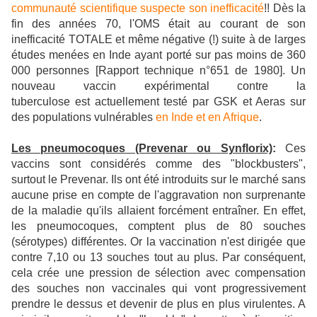
communauté scientifique suspecte son inefficacité
!! Dès la
fin des années 70, l'OMS était au courant de son
inefficacité TOTALE et même négative (!) suite à de larges
études menées en Inde ayant porté sur pas moins de 360
000 personnes [Rapport technique n°651 de 1980].
Un
nouveau vaccin expérimental contre la
tuberculose est actuellement testé par GSK et Aeras sur
des populations vulnérables
en Inde et en Afrique
.
Les pneumocoques (Prevenar ou Synflorix)
:
Ces
vaccins sont considérés comme des "blockbusters",
surtout le Prevenar. Ils ont été introduits sur le marché sans
aucune prise en compte de l'aggravation non surprenante
de la maladie qu'ils allaient forcément entraîner. En effet,
les pneumocoques, comptent plus de 80 souches
(sérotypes) différentes. Or la vaccination n'est dirigée que
contre 7,10 ou 13 souches tout au plus. Par conséquent,
cela crée une pression de sélection avec compensation
des souches non vaccinales qui vont progressivement
prendre le dessus et devenir de plus en plus virulentes. A