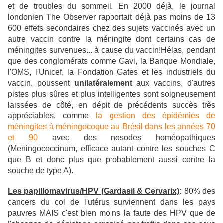
et de troubles du sommeil. En 2000 déjà, le journal
londonien The Observer rapportait déjà pas moins de 13
600 effets secondaires chez des sujets vaccinés avec un
autre vaccin contre la méningite dont certains cas de
méningites survenues... à cause du vaccin!
Hélas, pendant
que des conglomérats comme Gavi, la Banque Mondiale,
l'OMS, l'Unicef, la Fondation Gates et les industriels du
vaccin, poussent
unilatéralement
aux vaccins, d'autres
pistes plus sûres et plus intelligentes sont soigneusement
laissées de côté, en dépit de précédents succès très
appréciables, comme
la gestion des épidémies de
méningites à méningocoque au Brésil dans les années 70
et 90
avec des nosodes homéopathiques
(Meningococcinum, efficace autant contre les souches C
que B et donc plus que probablement aussi contre la
souche de type A).
Les papillomavirus/HPV (Gardasil & Cervarix)
:
80% des
cancers du col de l'utérus surviennent dans les pays
pauvres MAIS c'est bien moins la faute des HPV que de