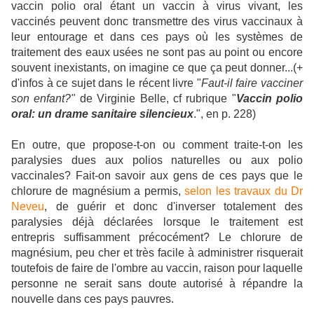
vaccin polio oral étant un vaccin à virus vivant, les
vaccinés peuvent donc transmettre des virus vaccinaux à
leur entourage et dans ces pays où les systèmes de
traitement des eaux usées ne sont pas au point ou encore
souvent inexistants, on imagine ce que ça peut donner...
(+
d'infos à ce sujet dans le récent livre "
Faut-il faire vacciner
son enfant?"
de Virginie Belle, cf rubrique "
Vaccin polio
oral: un drame sanitaire silencieux
.", en p. 228)
En outre, que propose-t-on ou comment traite-t-on les
paralysies dues aux polios naturelles ou aux polio
vaccinales? Fait-on savoir aux gens de ces pays que le
chlorure de magnésium a permis,
selon les travaux du Dr
Neveu
, de guérir et donc d'inverser totalement des
paralysies déjà déclarées lorsque le traitement est
entrepris suffisamment précocément? Le chlorure de
magnésium, peu cher et très facile à administrer risquerait
toutefois de faire de l'ombre au vaccin, raison pour laquelle
personne ne serait sans doute autorisé à répandre la
nouvelle dans ces pays pauvres.