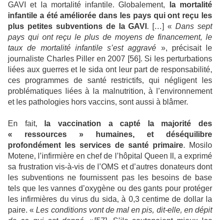
GAVI et la mortalité infantile. Globalement,
la mortalité
infantile a été améliorée dans les pays qui ont reçu les
plus petites subventions de la GAVI
.
[…] «
Dans sept
pays qui ont reçu le plus de moyens de financement, le
taux de mortalité infantile s’est aggravé
», précisait le
journaliste Charles Piller en 2007 [56]. Si les perturbations
liées aux guerres et le sida ont leur part de responsabilité,
ces programmes de santé restrictifs, qui négligent les
problématiques liées à la malnutrition, à l’environnement
et les pathologies hors vaccins, sont aussi à blâmer.
En fait,
la vaccination a capté la majorité des
« ressources » humaines, et déséquilibre
profondément les services de santé primaire
. Mosilo
Motene, l’infirmière en chef de l’hôpital Queen II, a exprimé
sa frustration vis-à-vis de l’OMS et d’autres donateurs dont
les subventions ne fournissent pas les besoins de base
tels que les vannes d’oxygène ou des gants pour protéger
les infirmières du virus du sida, à 0,3 centime de dollar la
paire. «
Les conditions vont de mal en pis, dit-elle, en dépit