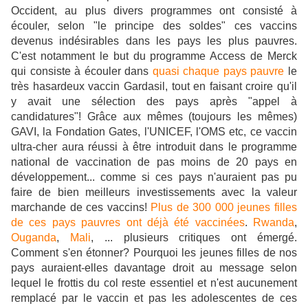
Occident, au plus divers programmes ont consisté à
écouler, selon "le principe des soldes" ces vaccins
devenus indésirables dans les pays les plus pauvres.
C'est notamment le but du programme Access de Merck
qui consiste à écouler dans
quasi chaque pays pauvre
le
très hasardeux vaccin Gardasil, tout en faisant croire qu'il
y avait une sélection des pays après "appel à
candidatures"! Grâce aux mêmes (toujours les mêmes)
GAVI, la Fondation Gates, l'UNICEF, l'OMS etc, ce vaccin
ultra-cher aura réussi à être introduit dans le programme
national de vaccination de pas moins de 20 pays en
développement... comme si ces pays n'auraient pas pu
faire de bien meilleurs investissements avec la valeur
marchande de ces vaccins!
Plus de 300 000 jeunes filles
de ces pays pauvres ont déjà été vaccinées
.
Rwanda
,
Ouganda
,
Mali
, ... plusieurs critiques ont émergé.
Comment s'en étonner? Pourquoi les jeunes filles de nos
pays auraient-elles davantage droit au message selon
lequel le frottis du col reste essentiel et n'est aucunement
remplacé par le vaccin et pas les adolescentes de ces