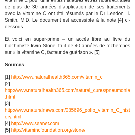
vitamine C pour différentes maladies et ses notes extraites
de plus de 30 années d’application de ses traitements
avec la vitamine C ont été résumés par le Dr Lendon H.
Smith, M.D. Le document est accessible à la note [4] ci-
dessous.
Et voici en super-prime – un accès libre au livre du
biochimiste Irwin Stone, fruit de 40 années de recherches
sur « la vitamine C, facteur de guérison ». [5]
Sources
:
[1]
http://www.naturalhealth365.com/vitamin_c
[2]
http://www.naturalhealth365.com/natural_cures/pneumonia
.html
[3]
http://www.naturalnews.com/035696_polio_vitamin_C_hist
ory.html
[4]
http://www.seanet.com
[5]
http://vitamincfoundation.org/stone/