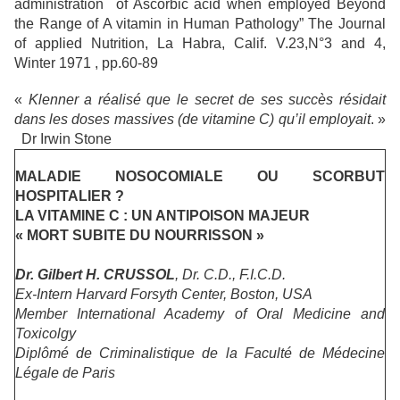
administration of Ascorbic acid when employed Beyond
the Range of A vitamin in Human Pathology” The Journal
of applied Nutrition, La Habra, Calif.
V.23,N°3 and 4,
Winter 1971 , pp.60-89
«
Klenner a réalisé que le secret de ses succès résidait
dans les doses massives (de vitamine C) qu’il employait
. »
Dr Irwin Stone
MALADIE NOSOCOMIALE OU SCORBUT
HOSPITALIER ?
LA VITAMINE
C
: UN ANTIPOISON MAJEUR
« MORT SUBITE DU NOURRISSON »
Dr. Gilbert H. CRUSSOL
, Dr. C.D., F.I.C.D.
Ex-Intern
Harvard Forsyth Center, Boston, USA
Member
International Academy
of Oral Medicine and
Toxicolgy
Diplômé de Criminalistique de la Faculté de Médecine
Légale de Paris