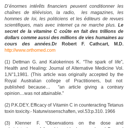
D’énormes intérêts financiers peuvent conditionner les
chaînes de télévision, la radio, les magazines, les
hommes de loi, les politiciens et les éditeurs de revues
scientifiques, mais avec internet ça ne marche plus.
Le
secret de la vitamine C coûte en fait des trillions de
dollars comme aussi des millions de vies humaines au
cours des années.
Dr Robert F. Cathcart, M.D.
http://www.orthomed.com
(1) Dettman G. and Kalokerinos K. “The spark of life”,
Health and Healing: Journal of Alternative Medicine Vol.
1,N°1,1981. (This article was originally accepted by the
Royal Australian college of Practitioners, but not
published because… “an article giving a contrary
opinion…was not attainable.”
(2) P.K.DEY, Efficacy of Vitamin C in counteracting Tetanus
toxin toxicity.- Naturwissenschaften, vol.53:p.310. 1966
(3) Klenner F. “Observations on the dose and