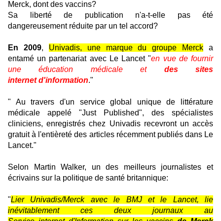
Merck, dont des vaccins?
Sa liberté de publication n'a-t-elle pas été
dangereusement réduite par un tel accord?
En 2009
,
Univadis, une marque du groupe Merck
a
entamé un partenariat avec Le Lancet "
en vue de fournir
une éducation médicale et
des sites
internet d'information
."
" Au travers d'un service global unique de littérature
médicale appelé "Just Published", des spécialistes
cliniciens, enregistrés chez Univadis recevront un accès
gratuit à l'entièreté des articles récemment publiés dans Le
Lancet."
Selon Martin Walker, un des meilleurs journalistes et
écrivains sur la politique de santé britannique:
"
Lier Univadis/Merck avec le BMJ et le Lancet, lie
inévitablement ces deux journaux au