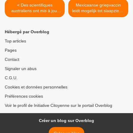
< Des scientifiques
Mexicaanse griepvaccin
australiens ont mis à jour
leidt mogelijk tot slaapziekte
l'origine humaine du virus
(Eenvandaag 14/02/11) >
H1N1
Hébergé par Overblog
Top articles
Pages
Contact
Signaler un abus
C.G.U.
Cookies et données personnelles
Préférences cookies
Voir le profil de Initiative Citoyenne sur le portail Overblog
Créer un blog sur Overblog