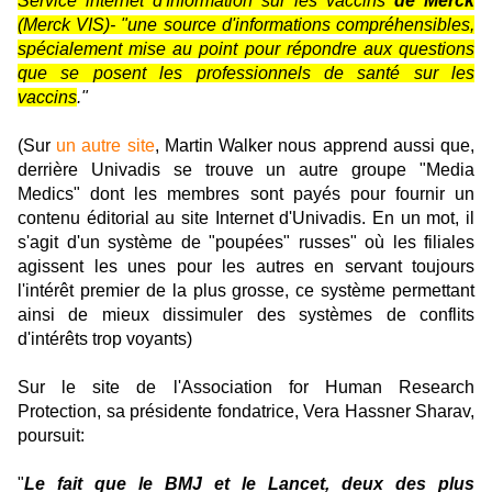
Service internet d'Information sur les vaccins
de Merck
(Merck VIS)- "une source d'informations compréhensibles,
spécialement mise au point pour répondre aux questions
que se posent les professionnels de santé sur les
vaccins
."
(Sur
un autre site
, Martin Walker nous apprend aussi que,
derrière Univadis se trouve un autre groupe "Media
Medics" dont les membres sont payés pour fournir un
contenu éditorial au site Internet d'Univadis. En un mot, il
s'agit d'un système de "poupées" russes" où les filiales
agissent les unes pour les autres en servant toujours
l'intérêt premier de la plus grosse, ce système permettant
ainsi de mieux dissimuler des systèmes de conflits
d'intérêts trop voyants)
Sur le site de l'Association for Human Research
Protection, sa présidente fondatrice, Vera Hassner Sharav,
poursuit:
"
Le fait que le BMJ et le Lancet, deux des plus