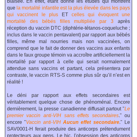
biaisée. En effet, étant donné les études qui montrent
que
la mortalité infantile est la plus élevée dans les pays
qui vaccinent le plus
ET
celles qui évoquent une
mortalité des bébés filles multipliée par 3
après
réception du vaccin DTC (diphtérie-tétanos-coqueluche ;
inclus dans le vaccin pentavalent) par rapport aux bébés
filles, même mal nourries mais non vaccinées, on
comprend que le fait de donner des vaccins aux enfants
dans le faux groupe témoin va accroître artificiellement la
mortalité par rapport à celle qui serait normalement
attendue sans vaccins et partant, cela présentera par
contraste, le vaccin RTS-S comme plus sûr qu’il n’est en
réalité !
Le déni par rapport aux effets secondaires est
véritablement quelque chose de phénoménal. Encore
dernièrement, la presse canadienne diffusait partout "
Le
premier vaccin anti-VIH sans effets secondaires
." ou
encore "
Vaccin anti-VIH
Aucun effet secondaire
."
Le
SAV0001-H ferait produire des anticorps prétendument
protecteurs aux gens. Le hic, l'obsession des anticorps