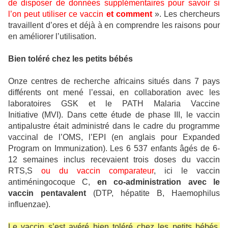
de disposer de données supplémentaires pour savoir si
l’on peut utiliser ce vaccin
et comment
». Les chercheurs
travaillent d’ores et déjà à en comprendre les raisons pour
en améliorer l’utilisation.
Bien toléré chez les petits bébés
Onze centres de recherche africains situés dans 7 pays
différents ont mené l’essai, en collaboration avec les
laboratoires GSK et le PATH Malaria Vaccine
Initiative (MVI). Dans cette étude de phase III, le vaccin
antipalustre était administré dans le cadre du programme
vaccinal de l’OMS, l’EPI (en anglais pour Expanded
Program on Immunization). Les 6 537 enfants âgés de 6-
12 semaines inclus recevaient trois doses du vaccin
RTS,S
ou du vaccin comparateur
, ici le vaccin
antiméningocoque C,
en co-administration avec le
vaccin pentavalent
(DTP, hépatite B, Haemophilus
influenzae).
Le vaccin s’est avéré bien toléré chez les petits bébés,