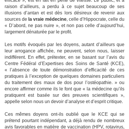
efficace », est en fait en perte de vitesse. Le public, et à
raison d’ailleurs, a perdu à ce sujet beaucoup de ses
illusions d’antan et est dès lors désireux de revenir aux
sources de
la vraie médecine
, celle d’Hippocrate, celle du
« D’abord, ne pas nuire », et non pas celle d’aujourd’hui,
largement dénaturée par le profit.
Les motifs évoqués par les doyens, autant d’ailleurs que
leur arrogance affichée, ne peuvent, selon nous, laisser
indifférent. En effet, prétexter, en se basant sur l’avis du
Centre Fédéral d’Expertises des Soins de Santé (KCE),
« l’absence de toute démonstration d’efficacité de ces
pratiques à l’exception de quelques domaines particuliers
du traitement des maux de dos pour l’ostéopathie. » ou
encore affirmer comme ils le font que « la médecine qu’ils
pratiquent est basée sur des preuves scientifiques »,
appelle selon nous un devoir d’analyse et d’esprit critique.
Ces mêmes doyens ont-ils oublié que le KCE qui se
prétend pourtant indépendant, a déjà rendu de nombreux
avis favorables en matière de vaccination (HPV, rotavirus,