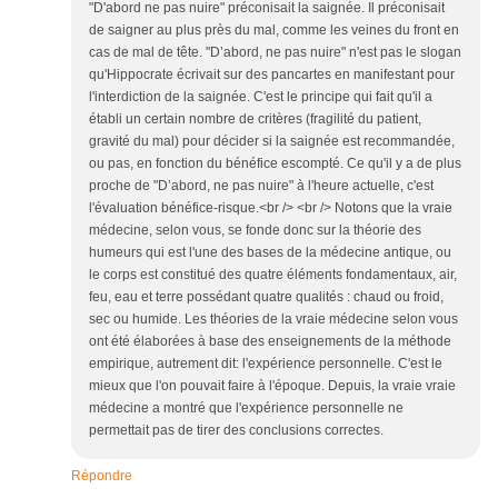
"D'abord ne pas nuire" préconisait la saignée. Il préconisait
de saigner au plus près du mal, comme les veines du front en
cas de mal de tête. "D’abord, ne pas nuire" n'est pas le slogan
qu'Hippocrate écrivait sur des pancartes en manifestant pour
l'interdiction de la saignée. C'est le principe qui fait qu'il a
établi un certain nombre de critères (fragilité du patient,
gravité du mal) pour décider si la saignée est recommandée,
ou pas, en fonction du bénéfice escompté. Ce qu'il y a de plus
proche de "D’abord, ne pas nuire" à l'heure actuelle, c'est
l'évaluation bénéfice-risque.<br /> <br /> Notons que la vraie
médecine, selon vous, se fonde donc sur la théorie des
humeurs qui est l'une des bases de la médecine antique, ou
le corps est constitué des quatre éléments fondamentaux, air,
feu, eau et terre possédant quatre qualités : chaud ou froid,
sec ou humide. Les théories de la vraie médecine selon vous
ont été élaborées à base des enseignements de la méthode
empirique, autrement dit: l'expérience personnelle. C'est le
mieux que l'on pouvait faire à l'époque. Depuis, la vraie vraie
médecine a montré que l'expérience personnelle ne
permettait pas de tirer des conclusions correctes.
Répondre