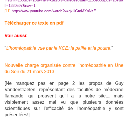
firstHit=100&by=20&when=-1&sort=datedesc&all=1153935&pos=107&a
ll=1320597&nav=1
[11]
http://www.youtube.com/watch?v=qkUGmMXnNzE
Télécharger ce texte en pdf
Voir aussi:
"
L'homéopathie vue par le KCE: la paille et la poutre
."
Nouvelle charge organisée contre l'homéopathie en Une
du Soir du 21 mars 2013
[Ne manquez pas en page 2 les propos de Guy
Vanderstraeten, représentant des facultés de médecine
flamande, qui prouvent qu'il a lu notre site.... mais
visiblement assez mal vu que plusieurs données
scientifiques sur l'efficacité de l'homéopathie y sont
présentées!]