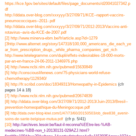
https://kce.fgov.be/sites/default/files/page_documents/d20041027342.p
df
http://ddata.over-blog.com/xxxyyy/3/27/09/71/KCE--rapport-vaccins-
pneumococciques--2011-.pdf
http://ddata.over-blog.com/xxxyyy/3/27/09/71/2012-2013/Vaccins-anti-
rotavirus--avis-du-KCE-de-2007.pdf
[2]
http://www.minerva-ebm.be/fr/article.asp?id=1279
[3
http://www.alternet.org/story/147318/100,000_americans_die_each_ye
ar_from_prescription_drugs,_while_pharma_companies_get_rich
http://www.letelegramme.com/dupli/effets-indesirables-18-000-morts-
par-an-en-france-24-06-2011-1346976.php
[4]
http://www.ncbi.nlm.nih.gov/pubmed/15630849
[5]
http://consciouslifenews.com/75-physicians-world-refuse-
chemotherapy/1129340/
[6]
http://fr.scribd.com/doc/18349313/Homeopathy-in-Epidemics
(cfr
pages 14 à 18)
[7]
http://www.ncbi.nlm.nih.gov/pubmed/20674839
[8]
http://ddata.over-blog.com/3/27/09/71/2012-2013/Juin-2013/Bresil--
prevention-homeopathique-du-Meningocoque.pdf
[9]
http://data.over-blog-kiwi.com/1/47/73/60/20150503/ob_dee838_avenir-
(cfr p. 5/41)
soins-de-sante-belgique-mutua.pdf
[10]
http://archives.lesoir.be/faut-il-reconna%EEtre-les-%AB-
medecines-%BB-non_t-20130131-029AZJ.html?