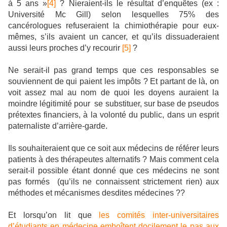
à 5 ans »
[4]
? Nieraient-ils le résultat d’enquêtes (ex :
Université Mc Gill) selon lesquelles 75% des
cancérologues refuseraient la chimiothérapie pour eux-
mêmes, s’ils avaient un cancer, et qu’ils dissuaderaient
aussi leurs proches d’y recourir
[5]
?
Ne serait-il pas grand temps que ces responsables se
souviennent de qui paient les impôts ?
Et partant de là, on
voit assez mal au nom de quoi les doyens auraient la
moindre légitimité pour
se substituer, sur base de pseudos
prétextes financiers, à la volonté du public, dans un esprit
paternaliste d’arrière-garde.
Ils souhaiteraient que ce soit aux médecins de référer leurs
patients à des thérapeutes alternatifs ? Mais comment cela
serait-il possible étant donné que ces médecins ne sont
pas formés
(qu’ils ne connaissent strictement rien) aux
méthodes et mécanismes desdites médecines ??
Et lorsqu’on lit que
les comités inter-universitaires
d’étudiants en médecine emboîtent docilement le pas aux