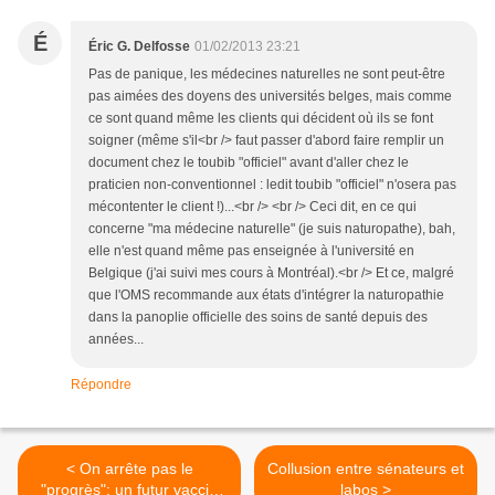
É
Éric G. Delfosse
01/02/2013 23:21
Pas de panique, les médecines naturelles ne sont peut-être
pas aimées des doyens des universités belges, mais comme
ce sont quand même les clients qui décident où ils se font
soigner (même s'il<br /> faut passer d'abord faire remplir un
document chez le toubib "officiel" avant d'aller chez le
praticien non-conventionnel : ledit toubib "officiel" n'osera pas
mécontenter le client !)...<br /> <br /> Ceci dit, en ce qui
concerne "ma médecine naturelle" (je suis naturopathe), bah,
elle n'est quand même pas enseignée à l'université en
Belgique (j'ai suivi mes cours à Montréal).<br /> Et ce, malgré
que l'OMS recommande aux états d'intégrer la naturopathie
dans la panoplie officielle des soins de santé depuis des
années...
Répondre
< On arrête pas le
Collusion entre sénateurs et
"progrès": un futur vaccin
labos >