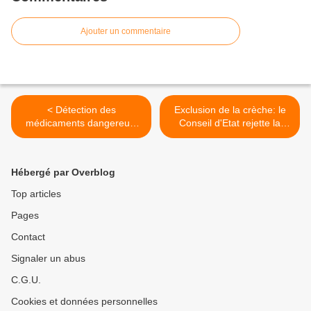
Ajouter un commentaire
< Détection des
Exclusion de la crèche: le
médicaments dangereux:
Conseil d'Etat rejette la
l'hypocrisie des
demande en suspension
eurodéputés
des Labrique >
Hébergé par Overblog
Top articles
Pages
Contact
Signaler un abus
C.G.U.
Cookies et données personnelles