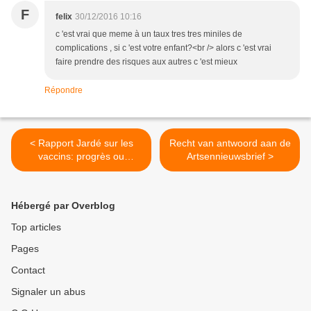
F
felix
30/12/2016 10:16
c 'est vrai que meme à un taux tres tres miniles de
complications , si c 'est votre enfant?<br /> alors c 'est vrai
faire prendre des risques aux autres c 'est mieux
Répondre
< Rapport Jardé sur les
Recht van antwoord aan de
vaccins: progrès ou
Artsennieuwsbrief >
régression?
Hébergé par Overblog
Top articles
Pages
Contact
Signaler un abus