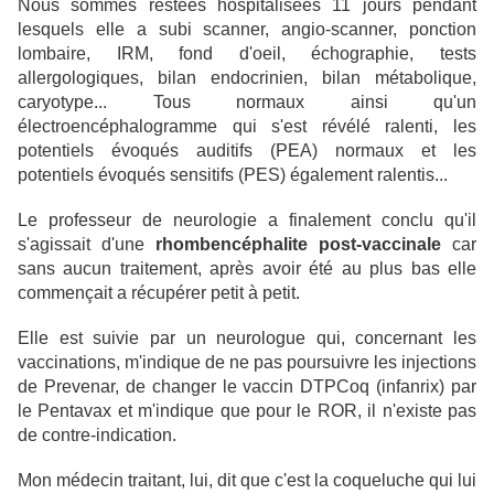
Nous sommes restées hospitalisées 11 jours pendant
lesquels elle a subi scanner, angio-scanner, ponction
lombaire, IRM, fond d'oeil, échographie, tests
allergologiques, bilan endocrinien, bilan métabolique,
caryotype...
Tous normaux ainsi qu'un
électroencéphalogramme qui s'est révélé ralenti, les
potentiels évoqués auditifs (PEA) normaux et les
potentiels évoqués sensitifs (PES) également ralentis...
Le professeur de neurologie a finalement conclu qu'il
s'agissait d'une
rhombencéphalite post-vaccinale
car
sans aucun traitement, après avoir été au plus bas elle
commençait a récupérer petit à petit.
Elle est suivie par un neurologue qui, concernant les
vaccinations, m'indique de ne pas poursuivre les injections
de Prevenar, de changer le vaccin DTPCoq (infanrix) par
le Pentavax et m'indique que pour le ROR, il n'existe pas
de contre-indication.
Mon médecin traitant, lui, dit que c'est la coqueluche qui lui