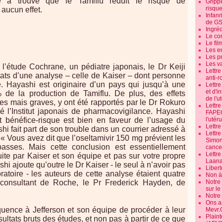
e a trouvé que le Tamiflu réduit le risque de
Grippe
risque
 aucun effet.
Infanr
de G
Ingré
Le co
Le fil
Les e
Les pr
Les v
’étude Cochrane, un pédiatre japonais, le Dr Keiji
Lettr
tats d’une analyse – celle de Kaiser – dont personne
anti-r
dé. Hayashi est originaire d’un pays qui jusqu’à une
Lettre
et d'i
 de la production de Tamiflu. De plus, des effets
de l'u
res mais graves, y ont été rapportés par le Dr Rokuro
Lettr
 l’Institut japonais de pharmacovigilance. Hayashi
FAPEO
t bénéfice-risque est bien en faveur de l’usage du
l'utéru
Lettre
shi fait part de son trouble dans un courrier adressé à
Lettr
« Vous avez dit que l’oseltamivir 150 mg prévient les
Simone
 basses. Mais cette conclusion est essentiellement
cancer
Lettr
te par Kaiser et son équipe et pas sur votre propre
Laana
i ajoute qu’outre le Dr Kaiser - le seul à n’avoir pas
Libert
oratoire - les auteurs de cette analyse étaient quatre
Non à 
consultant de Roche, le Pr Frederick Hayden, de
Notre
sur l
Notre
Ons a
nce à Jefferson et son équipe de procéder à leur
Mevr.
Plain
sultats bruts des études, et non pas à partir de ce que