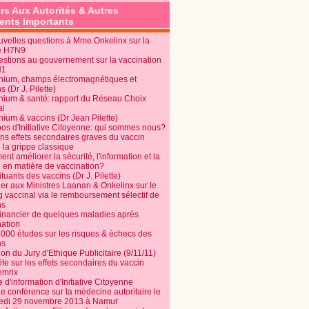
rs Aux Autorités & Autres
nts Importants
uvelles questions à Mme Onkelinx sur la
e H7N9
estions au gouvernement sur la vaccination
N1
nium, champs électromagnétiques et
s (Dr J. Pilette)
nium & santé: rapport du Réseau Choix
al
nium & vaccins (Dr Jean Pilette)
pos d'Initiative Citoyenne: qui sommes nous?
ins effets secondaires graves du vaccin
 la grippe classique
t améliorer la sécurité, l'information et la
é en matière de vaccination?
tuants des vaccins (Dr J. Pilette)
ier aux Ministres Laanan & Onkelinx sur le
g vaccinal via le remboursement sélectif de
ns
financier de quelques maladies après
nation
1000 études sur les risques & échecs des
ns
on du Jury d'Ethique Publicitaire (9/11/11)
e sur les effets secondaires du vaccin
mrix
e d'information d'Initiative Citoyenne
e conférence sur la médecine autoritaire le
edi 29 novembre 2013 à Namur