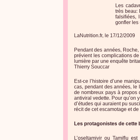
Les cadavr
très beau: 
falsifiées
gonfler les 
LaNutrition.fr, le 17/12/2009
Pendant des années, Roche, l
prévient les complications de
lumière par une enquête britan
Thierry Souccar
Est-ce l’histoire d’une manip
cas, pendant des années, le 
de nombreux pays à propos d
antiviral vedette. Pour qu’on y
d’études qui auraient pu suscit
récit de cet escamotage et de l
Les protagonistes de cette b
L’oseltamivir ou Tamiflu est