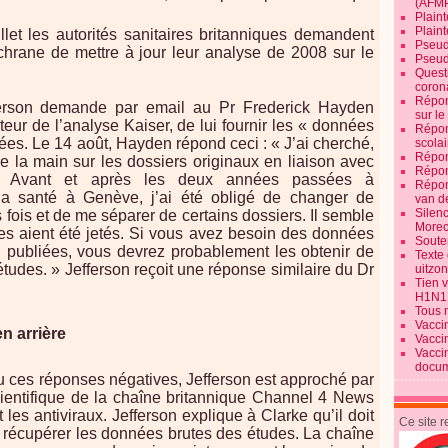
(AFM
Plaint
Plain
llet les autorités sanitaires britanniques demandent
Pseud
rane de mettre à jour leur analyse de 2008 sur le
Pseud
Quest
corona
Répon
ferson demande par email au Pr Frederick Hayden
sur l
uteur de l’analyse Kaiser, de lui fournir les « données
Répon
ées. Le 14 août, Hayden répond ceci : « J’ai cherché,
scolai
Répon
re la main sur les dossiers originaux en liaison avec
Répon
3. Avant et après les deux années passées à
Répon
la santé à Genève, j’ai été obligé de changer de
van d
Silen
s fois et de me séparer de certains dossiers. Il semble
Morec
es aient été jetés. Si vous avez besoin des données
Souten
 publiées, vous devrez probablement les obtenir de
Texte 
tudes. » Jefferson reçoit une réponse similaire du Dr
uitzo
Tien 
H1N1
Tous 
Vacci
n arrière
Vacci
Vacci
docum
u ces réponses négatives, Jefferson est approché par
cientifique de la chaîne britannique Channel 4 News
 les antiviraux. Jefferson explique à Clarke qu’il doit
Ce site 
récupérer les données brutes des études. La chaîne