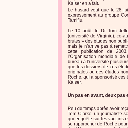
Kaiser en a fait.
Le hasard veut que le 28 jui
expressément au groupe Coch
Tamiflu.
Le 10 août, le Dr Tom Jef
(université de Virginie), co-a
brutes » des études non publi
mais je n’arrive pas à remett
cette publication de 200
l’Organisation mondiale de 
bureau à l’université plusieur
que les dossiers de ces étud
originales ou des études non
Roche, qui a sponsorisé ces é
Kaiser.
Un pas en avant, deux pas e
Peu de temps après avoir reç
Tom Clarke, un journaliste s
qui enquête sur les vaccins et
se rapprocher de Roche pour 