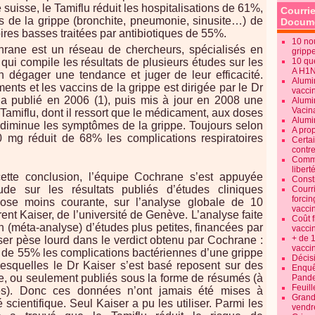
 suisse, le Tamiflu réduit les hospitalisations de 61%,
Courrie
s de la grippe (bronchite, pneumonie, sinusite…) de
Docume
oires basses traitées par antibiotiques de 55%.
10 no
rane est un réseau de chercheurs, spécialisés en
gripp
 qui compile les résultats de plusieurs études sur les
10 qu
A H1
 dégager une tendance et juger de leur efficacité.
Alumi
ments et les vaccins de la grippe est dirigée par le Dr
vaccin
 a publié en 2006 (1), puis mis à jour en 2008 une
Alumi
Vacin
 Tamiflu, dont il ressort que le médicament, aux doses
Alumi
diminue les symptômes de la grippe. Toujours selon
A pro
0 mg réduit de 68% les complications respiratoires
Certa
contre
Commen
libert
cette conclusion, l’équipe Cochrane s’est appuyée
Consti
ude sur les résultats publiés d’études cliniques
Courr
forcin
hose moins courante, sur l’analyse globale de 10
vacci
ent Kaiser, de l’université de Genève. L’analyse faite
Coût 
n (méta-analyse) d’études plus petites, financées par
vacci
+ de 
er pèse lourd dans le verdict obtenu par Cochrane :
vacci
it de 55% les complications bactériennes d’une grippe
Décisi
 lesquelles le Dr Kaiser s’est basé reposent sur des
Enquêt
e, ou seulement publiés sous la forme de résumés (à
Pande
Feuill
tes). Donc ces données n’ont jamais été mises à
Grand
scientifique. Seul Kaiser a pu les utiliser. Parmi les
vendr