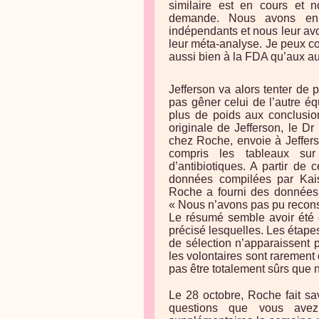
similaire est en cours et n
demande. Nous avons en 
indépendants et nous leur a
leur méta-analyse. Je peux co
aussi bien à la FDA qu’aux au
Jefferson va alors tenter de
pas gêner celui de l’autre é
plus de poids aux conclusio
originale de Jefferson, le D
chez Roche, envoie à Jefferso
compris les tableaux sur 
d’antibiotiques. A partir de 
données compilées par Kai
Roche a fourni des données i
« Nous n’avons pas pu recons
Le résumé semble avoir été c
précisé lesquelles. Les étape
de sélection n’apparaissent p
les volontaires sont rarement
pas être totalement sûrs que 
Le 28 octobre, Roche fait sav
questions que vous avez 