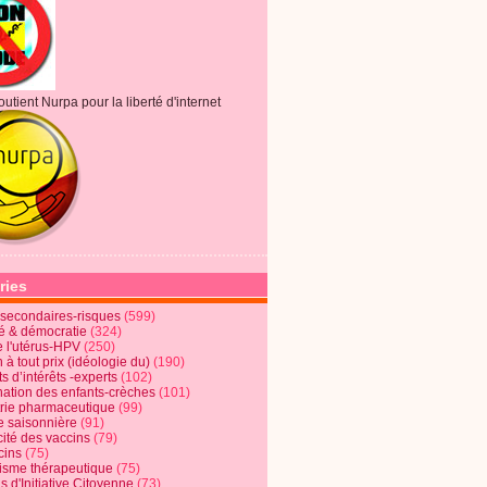
outient Nurpa pour la liberté d'internet
ries
s secondaires-risques
(599)
té & démocratie
(324)
e l'utérus-HPV
(250)
 à tout prix (idéologie du)
(190)
ts d’intérêts -experts
(102)
nation des enfants-crèches
(101)
trie pharmaceutique
(99)
e saisonnière
(91)
cité des vaccins
(79)
cins
(75)
lisme thérapeutique
(75)
s d'Initiative Citoyenne
(73)