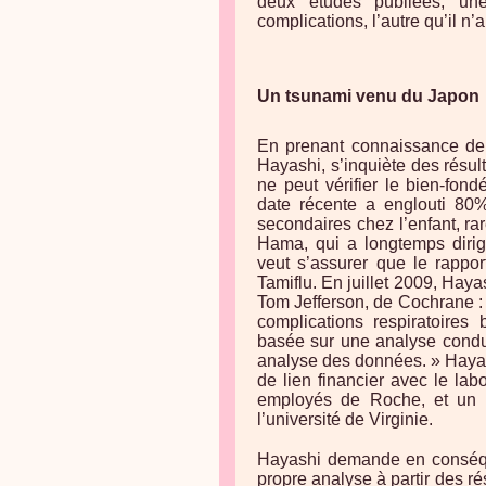
deux études publiées, un
complications, l’autre qu’il n’a
Un tsunami venu du Japon
En prenant connaissance de l
Hayashi, s’inquiète des résul
ne peut vérifier le bien-fon
date récente a englouti 80%
secondaires chez l’enfant, ra
Hama, qui a longtemps dirigé
veut s’assurer que le rappor
Tamiflu. En juillet 2009, Haya
Tom Jefferson, de Cochrane : 
complications respiratoires
basée sur une analyse condui
analyse des données. » Hayash
de lien financier avec le lab
employés de Roche, et un 
l’université de Virginie.
Hayashi demande en conséque
propre analyse à partir des ré