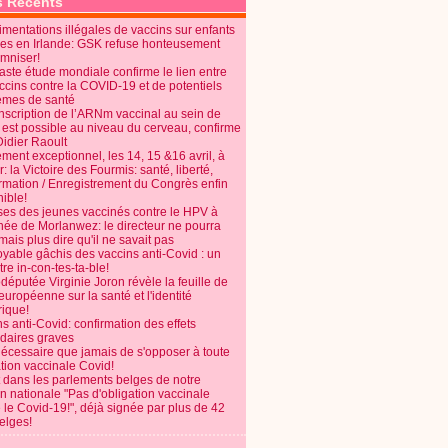
s Récents
mentations illégales de vaccins sur enfants
es en Irlande: GSK refuse honteusement
emniser!
aste étude mondiale confirme le lien entre
ccins contre la COVID-19 et de potentiels
èmes de santé
anscription de l’ARNm vaccinal au sein de
 est possible au niveau du cerveau, confirme
Didier Raoult
ent exceptionnel, les 14, 15 &16 avril, à
 la Victoire des Fourmis: santé, liberté,
ormation / Enregistrement du Congrès enfin
ible!
ses des jeunes vaccinés contre le HPV à
énée de Morlanwez: le directeur ne pourra
ais plus dire qu'il ne savait pas
oyable gâchis des vaccins anti-Covid : un
re in-con-tes-ta-ble!
députée Virginie Joron révèle la feuille de
européenne sur la santé et l'identité
ique!
s anti-Covid: confirmation des effets
daires graves
nécessaire que jamais de s'opposer à toute
tion vaccinale Covid!
 dans les parlements belges de notre
on nationale "Pas d'obligation vaccinale
 le Covid-19!", déjà signée par plus de 42
elges!