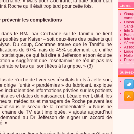
rochaine. » Mais pour Cochrane, la date butoir était
Liens
ir à Roche qu’il était trop tard pour cette fois.
Groupe
vacci
r prévenir les complications
Union
Sant
Info 
 dans le BMJ par Cochrane sur le Tamiflu ne tient
Forum
 publiés par Kaiser – soit deux-tiers des patients qui
Info 
Sûret
alyse. Du coup, Cochrane trouve que le Tamiflu ne
Associ
plications de 67% mais de 45% seulement, ce chiffre
Ligue 
n statistique, ce qui fait dire à Jefferson et son équipe
Nello
Preve
ition « suggèrent que l’oseltamivir ne réduit pas les
piratoire bas qui sont liées à la grippe. » (3)
Suivez
refus de Roche de livrer ses résultats bruts à Jefferson,
 dirige l’unité « pandémies » du fabricant, explique
 incluaient des informations privées sur les patients
initiales et dates de naissance). Légalement, dit-il, les
rcheurs, médecins et managers de Roche peuvent les
sauf sous le sceau de la confidentialité. « Nous ne
chaîne de TV était impliquée, » ajoute aujourd’hui
demandé au Dr Jefferson de signer un accord de
é. »
à mettre en ligne les résultats des études qu’il avait