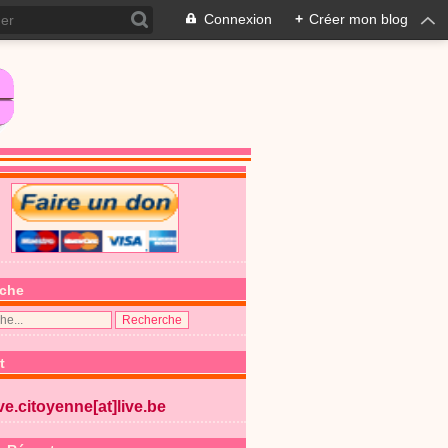
Connexion
+
Créer mon blog
che
t
ive.citoyenne[at]live.be