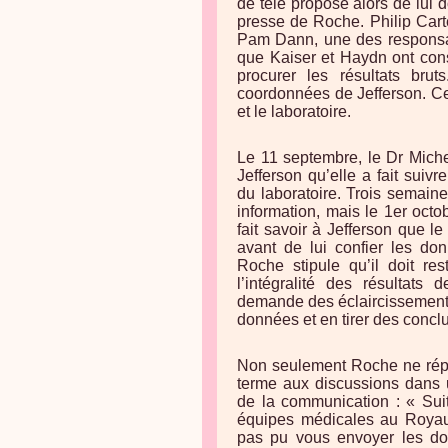
de télé propose alors de lui 
presse de Roche. Philip Car
Pam Dann, une des responsab
que Kaiser et Haydn ont cons
procurer les résultats br
coordonnées de Jefferson. Ce 
et le laboratoire.
Le 11 septembre, le Dr Miche
Jefferson qu’elle a fait sui
du laboratoire. Trois semain
information, mais le 1er oct
fait savoir à Jefferson que le
avant de lui confier les don
Roche stipule qu’il doit re
l’intégralité des résultats
demande des éclaircissements :
données et en tirer des concl
Non seulement Roche ne répon
terme aux discussions dans 
de la communication : « Su
équipes médicales au Roya
pas pu vous envoyer les d