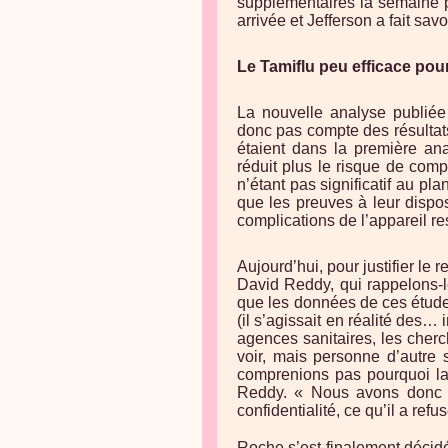
supplémentaires la semaine p
arrivée et Jefferson a fait savo
Le Tamiflu peu efficace pou
La nouvelle analyse publiée
donc pas compte des résultats
étaient dans la première an
réduit plus le risque de com
n’étant pas significatif au pla
que les preuves à leur dispos
complications de l’appareil res
Aujourd’hui, pour justifier le 
David Reddy, qui rappelons-le
que les données de ces études
(il s’agissait en réalité des… 
agences sanitaires, les che
voir, mais personne d’autre 
comprenions pas pourquoi la 
Reddy. « Nous avons donc 
confidentialité, ce qu’il a refus
Roche s’est finalement décidé 