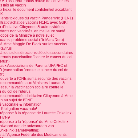
 A: l'assureur Ethias refuse de couvrir les
s liés au vaccin
ix hexa: le document confidentiel accablant
SK
dients toxiques du vaccin Pandemrix (H1N1)
ntrat d'achat de vaccins H1N1 avec GSK!
m d'Initiative Citoyenne & autres vidéos
nfants non vaccinés, en meilleure santé
opos de la Ministre à notre sujet
accins, problème social (Dr Marc Deru)
e à Mme Maggie De Block sur les vaccins
otavirus
 à toutes les directions d'écoles secondaires
nternats (vaccination "contre le cancer du col
térus")
e aux Associations de Parents UFAPEC et
 (vaccination "contre le cancer du col de
s")
 ouverte à l'ONE sur la sécurité des vaccins
e recommandée aux Ministres Laanan &
t sur la vaccination scolaire contre le
 du col de l'utérus
e recommandée d'Initiative Citoyenne à Mme
n au sujet de l'ONE
é vaccinale & information
l'obligation vaccinale!
 réponse à la réponse de Laurette Onkelinx
e H7N9
 réponse à la "réponse" de Mme Onkelinx
ntwoord aan de antwoorden van
Onkelinx (samenvatting)
te à l'Agence Fédérale des Médicaments