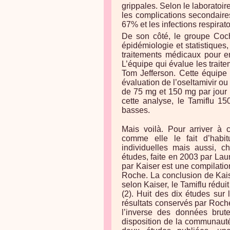
grippales. Selon le laboratoire
les complications secondaire
67% et les infections respirat
De son côté, le groupe Coch
épidémiologie et statistiques,
traitements médicaux pour en
L’équipe qui évalue les traite
Tom Jefferson. Cette équipe
évaluation de l’oseltamivir ou
de 75 mg et 150 mg par jour 
cette analyse, le Tamiflu 15
basses.
Mais voilà. Pour arriver à 
comme elle le fait d’habit
individuelles mais aussi, c
études, faite en 2003 par Laur
par Kaiser est une compilatio
Roche. La conclusion de Kais
selon Kaiser, le Tamiflu rédu
(2). Huit des dix études sur
résultats conservés par Roch
l’inverse des données bru
disposition de la communauté 