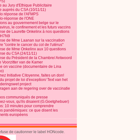
PS)
e au Jury d'Ethique Publicitaire
te auprès du CSA (10/11/11)
o réponse de l'AFMPS
o-réponse de l'ONE
ions au gouvernement belge sur le
virus, le confinement et les futurs vaccins
se de Laurette Onkelinx à nos questions
e H7N9
se de Mme Laanan sur la vaccination
re "contre le cancer du col de l'utérus"
se de Mme Onkelinx aux 10 questions
se du CSA (24/11/11)
se du Président de la Chambre/ Antwoord
e Voorzitter van de Kamer
ce on vaccine (documentaire de Lina
o)
ez Initiative Citoyenne, faites un don!
du projet de loi d'exception/ Text van het
nderingswet project
vragen aan de regering over de vaccinatie
nos communiqués de presse
nez-vous, qu'ils disaient (G.Goetghebuer)
ns: 10 minutes pour comprendre
ns pandémiques: ce que disent les
ents européens
refuse de cautionner le label HONcode.