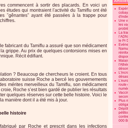
Article
es commencent à sortir des placards. En voici un
Expéri
les études qui montraient l'activité du Tamiflu ont été
cobay
, les "gênantes" ayant été passées à la trappe pour
d'ind
chiffres.
Une v
les va
probl
La tr
l’ADN
le Pr 
Evénem
e fabricant du Tamiflu a assuré que son médicament
Namur:
 la grippe. Au prix de quelques contorsions mises en
réinf
nique. Récit édifiant.
dispon
Malai
l'Ath
désorm
L'incr
ulation ? Beaucoup de chercheurs le croient. En tous
désast
laboratoire suisse Roche a bercé les gouvernements
L'euro
es mérites merveilleux du Tamiflu, son médicament
route 
numér
 croie, Roche s’est bien gardé de publier les résultats
Vaccin
er quelques réserves sur cette belle histoire. Voici le
secon
a manière dont il a été mis à jour.
Plus 
obliga
Dépôt
elle histoire
pétiti
contre
000 B
 fabriqué par Roche et prescrit dans les infections