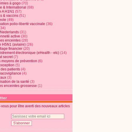
mies à gogo
(70)
e & International
(68)
e A H1N1
(57)
s & vaccins
(51)
eole
(49)
ation polio-liberté vaccinale
(36)
(34)
t Nederlands
(31)
enneté active
(30)
s enceintes
(28)
e H5N1 (aviaire)
(26)
lage financier
(20)
strement électronique (eHealth - etc)
(14)
t secret
(7)
s moyens de prévention
(6)
exception
(5)
 des patients
(4)
acovigilance
(4)
raux
(3)
risation de la santé
(3)
s enceintes grossesse
(1)
tter
vous pour être averti des nouveaux articles