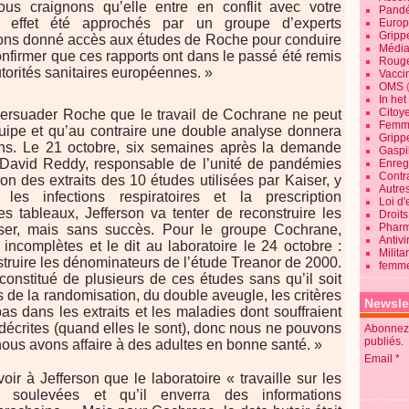
ous craignons qu’elle entre en conflit avec votre
Pandé
effet été approchés par un groupe d’experts
Europ
Gripp
vons donné accès aux études de Roche pour conduire
Média
nfirmer que ces rapports ont dans le passé été remis
Roug
torités sanitaires européennes. »
Vaccin
OMS
In he
Citoy
 persuader Roche que le travail de Cochrane ne peut
Femme
quipe et qu’au contraire une double analyse donnera
Gripp
ns. Le 21 octobre, six semaines après la demande
Gaspil
r David Reddy, responsable de l’unité de pandémies
Enregi
Contra
n des extraits des 10 études utilisées par Kaiser, y
Autre
les infections respiratoires et la prescription
Loi d'
ces tableaux, Jefferson va tenter de reconstruire les
Droits
Pharm
ser, mais sans succès. Pour le groupe Cochrane,
Antivi
ncomplètes et le dit au laboratoire le 24 octobre :
Milita
truire les dénominateurs de l’étude Treanor de 2000.
femme
onstitué de plusieurs de ces études sans qu’il soit
s de la randomisation, du double aveugle, les critères
Newsle
as dans les extraits et les maladies dont souffraient
 décrites (quand elles le sont), donc nous ne pouvons
Abonnez-
publiés.
nous avons affaire à des adultes en bonne santé. »
Email
oir à Jefferson que le laboratoire « travaille sur les
soulevées et qu’il enverra des informations