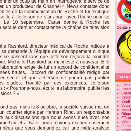
donner un coup de main en interrogeant le service de
ter, un producteur de Channel 4 News contacte donc
les de la communication de Roche et lui explique
eillé à Jefferson de s’arranger avec Roche pour se
uts. Le 10 septembre, Carter donne à Roche les
sera le dernier contact entre la chaîne de télévision
Ce site s
lle Rashford, directeur médical de Roche indique à
vre sa demande à l’équipe de développement clinique
es se passent sans que Jefferson reçoive la moindre
obre, Michelle Rashford se manifeste à nouveau. Elle
 laboratoire exige de lui un accord de confidentialité
nées brutes. L’accord de confidentialité rédigé par
Catégo
ster secret et que Jefferson ne pourra pas publier
 des études. Troublé par ces exigences, Jefferson
Effet
 « Pourrons-nous, écrit-il au laboratoire, publier les
Liber
usions ? »
Col d
Vaccin
Confli
Vacci
d pas, mais le 8 octobre, la société suisse met un
Indus
un courrier signé par Hannah Rind, un responsable
Gripp
ite aux discussions que nous avons eues avec nos
Effica
Méde
ume-Uni et à Bâle, nous n’avons malheureusement
Plura
onnées que vous demandiez car une méta-analyse
Action