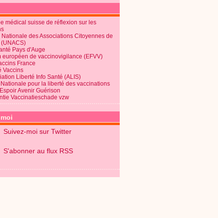
 médical suisse de réflexion sur les
ns
 Nationale des Associations Citoyennes de
é (UNACS)
Santé Pays d'Auge
 européen de vaccinovigilance (EFVV)
Vaccins France
é Vaccins
ation Liberté Info Santé (ALIS)
Nationale pour la liberté des vaccinations
 Espoir Avenir Guérison
ntie Vaccinatieschade vzw
-moi
Suivez-moi sur Twitter
S'abonner au flux RSS