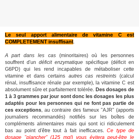
Le seul apport alimentaire de vitamine C est
COMPLETEMENT insuffisant
.
A part dans les cas
(minoritaires) où les personnes
souffrent d'un
déficit enzymatique
spécifique (déficit en
G6PD) qui les rend incapables de métaboliser cette
vitamine et dans certains
autres cas restreints
(calcul
rénal, insuffisance rénale par exemple), la vitamine C est
absolument sûre et parfaitement tolérée.
Des dosages de
1 à 3 grammes par jour sont donc les dosages les plus
adaptés pour les personnes qui ne font pas partie de
ces exceptions
, au contraire des fameux "AJR" (apports
journaliers recommandés) notifiés sur les boîtes de
compléments alimentaires mais qui sont ici ridiculement
bas au point d'être tout à fait inefficaces.
Ce type de
dosage "plancher" (125 mg!) vous évitera peut-être le