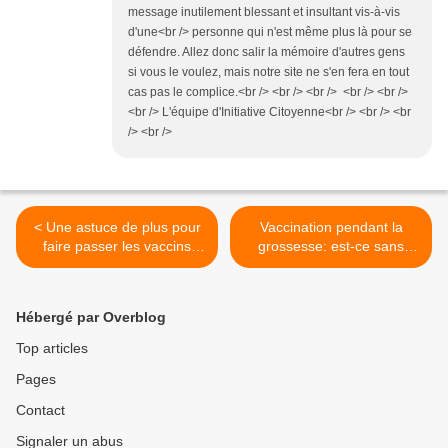
message inutilement blessant et insultant vis-à-vis
d'une<br /> personne qui n'est même plus là pour se
défendre. Allez donc salir la mémoire d'autres gens
si vous le voulez, mais notre site ne s'en fera en tout
cas pas le complice.<br /> <br /> <br /> <br /> <br />
<br /> L'équipe d'Initiative Citoyenne<br /> <br /> <br
/> <br />
< Une astuce de plus pour
Vaccination pendant la
faire passer les vaccins
grossesse: est-ce sans
pour plus sûrs qu'ils ne sont
danger ? >
Hébergé par Overblog
Top articles
Pages
Contact
Signaler un abus