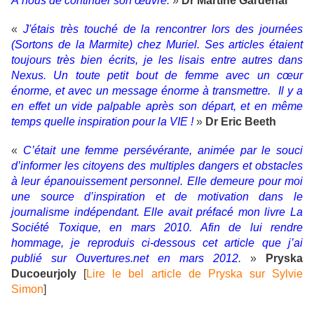
À nous de continuer son œuvre
.
»
Dr Martine Gardénal
«
J'étais très touché de la rencontrer lors des journées
(Sortons de la Marmite) chez Muriel. Ses articles étaient
toujours très bien écrits, je les lisais entre autres dans
Nexus. Un toute petit bout de femme avec un cœur
énorme, et avec un message énorme à transmettre.
Il y a
en effet un vide palpable après son départ, et en même
temps quelle inspiration pour la VIE !
»
Dr Eric Beeth
«
C’était une femme persévérante, animée par le souci
d’informer les citoyens des multiples dangers et obstacles
à leur épanouissement personnel. Elle demeure pour moi
une source d’inspiration et de motivation dans le
journalisme indépendant. Elle avait préfacé mon livre La
Société Toxique, en mars 2010. Afin de lui rendre
hommage, je reproduis ci-dessous cet article que j’ai
publié sur Ouvertures.net en mars 2012
.
»
Pryska
Ducoeurjoly
[
Lire le bel article de Pryska sur Sylvie
Simon
]