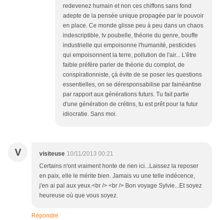
redevenez humain et non ces chiffons sans fond
adepte de la pensée unique propagée par le pouvoir
en place. Ce monde glisse peu à peu dans un chaos
indescriptible, tv poubelle, théorie du genre, bouffe
industrielle qui empoisonne l'humanité, pesticides
qui empoisonnent la terre, pollution de l'air... L'être
faible préfère parler de théorie du complot, de
conspirationniste, çà évite de se poser les questions
essentielles, on se déresponsabilise par fainéantise
par rapport aux générations futurs. Tu fait partie
d'une génération de crétins, tu est prêt pour la futur
idiocratie. Sans moi.
V
visiteuse
10/11/2013 00:21
Certains n'ont vraiment honte de rien ici...Laissez la reposer
en paix, elle le mérite bien. Jamais vu une telle indécence,
j'en ai pal aux yeux.<br /> <br /> Bon voyage Sylvie...Et soyez
heureuse où que vous soyez.
Répondre