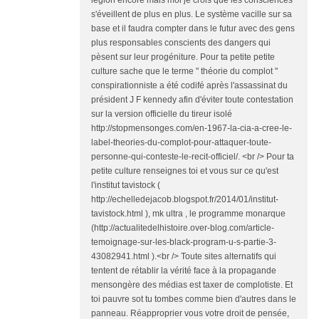
légion encore mais moi je crois que les consciences
s'éveillent de plus en plus. Le système vacille sur sa
base et il faudra compter dans le futur avec des gens
plus responsables conscients des dangers qui
pèsent sur leur progéniture. Pour ta petite petite
culture sache que le terme " théorie du complot "
conspirationniste a été codifé après l'assassinat du
président J F kennedy afin d'éviter toute contestation
sur la version officielle du tireur isolé
http://stopmensonges.com/en-1967-la-cia-a-cree-le-
label-theories-du-complot-pour-attaquer-toute-
personne-qui-conteste-le-recit-officiel/. <br /> Pour ta
petite culture renseignes toi et vous sur ce qu'est
l'institut tavistock (
http://echelledejacob.blogspot.fr/2014/01/institut-
tavistock.html ), mk ultra , le programme monarque
(http://actualitedelhistoire.over-blog.com/article-
temoignage-sur-les-black-program-u-s-partie-3-
43082941.html ).<br /> Toute sites alternatifs qui
tentent de rétablir la vérité face à la propagande
mensongère des médias est taxer de complotiste. Et
toi pauvre sot tu tombes comme bien d'autres dans le
panneau. Réapproprier vous votre droit de pensée,