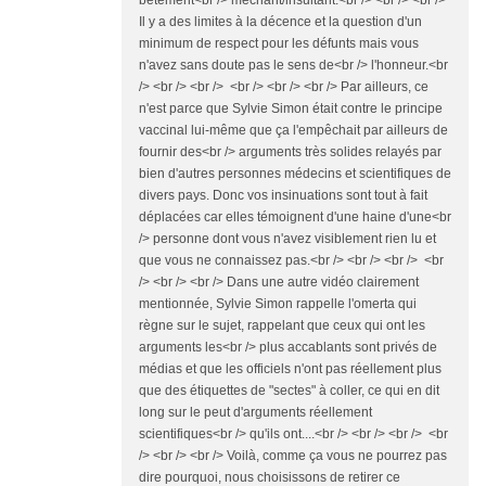
bêtement<br /> méchant/insultant.<br /> <br /> <br />
Il y a des limites à la décence et la question d'un
minimum de respect pour les défunts mais vous
n'avez sans doute pas le sens de<br /> l'honneur.<br
/> <br /> <br /> <br /> <br /> <br /> Par ailleurs, ce
n'est parce que Sylvie Simon était contre le principe
vaccinal lui-même que ça l'empêchait par ailleurs de
fournir des<br /> arguments très solides relayés par
bien d'autres personnes médecins et scientifiques de
divers pays. Donc vos insinuations sont tout à fait
déplacées car elles témoignent d'une haine d'une<br
/> personne dont vous n'avez visiblement rien lu et
que vous ne connaissez pas.<br /> <br /> <br /> <br
/> <br /> <br /> Dans une autre vidéo clairement
mentionnée, Sylvie Simon rappelle l'omerta qui
règne sur le sujet, rappelant que ceux qui ont les
arguments les<br /> plus accablants sont privés de
médias et que les officiels n'ont pas réellement plus
que des étiquettes de "sectes" à coller, ce qui en dit
long sur le peut d'arguments réellement
scientifiques<br /> qu'ils ont....<br /> <br /> <br /> <br
/> <br /> <br /> Voilà, comme ça vous ne pourrez pas
dire pourquoi, nous choisissons de retirer ce