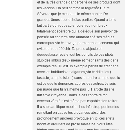
et de la très grande dangerosité de ses produits dont
les vaccins. Un peu comme la regrettée Claire
Séverac que je met dans le même panier. De
grandes âmes trop tôt hélas parties. Quand à toi tu
fait partie du troupeau encore trop nombreux
totalement décérébré qui a délégué son pouvoir de
pensée au conformisme ambiant et à ses médias
corrompus.<br /> Lavage permanent du cerveau qui
évite de trop réfléchir. Ta prose abjecte et
dégueulasse recèle tout les poncifs de ces idiots
stupides imbus d'eux même et méprisants des gens
exemplaires. Tu est un exemple parfait de crétinerie
avec les habituels amalgames,<br /> ridicules (
fasciste, complotiste... ) sans te rendre compte que tu
est ce que tu dénonces auprès des autres. Je suis
persuadé que tu n'a même pas lu 1 article du site
initiative citoyenne , dans le cas contraire ton
cerveau vérolé n'est même pas capable d'en retirer
lLa substantifique moelle . Les infos trop pertinentes
remettant en cause tes croyances absurdes
profondément ancrées provoque en toi ces effets
nocifs et orduriers de prose malsaine. Vous êtes