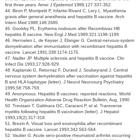
first three years. Amer J Epidemiol 1988;127:337-352.
44. Biron P, Montpetit P, Infante-Rivard C, Lery L. Myasthenia
gravis after general anesthesia and hepatitis B vaccine. Arch
Intern Med 1988;148:2685.
45. Goolsby PL. Erythema nodosum after Recombivax HB
hepatitis B vaccine. New Engl J Med 1989;321:1198-1199.
46. Herroelen L, de Keyser J, Ebinger G. Central-nervous-system
demyelination after immunisation with recombinant hepatitis B
vaccine. Lancet 1991;338:1174-1175.
47. Nadler JP. Multiple sclerosis and hepatitis B vaccine. Clin
Infect Dis 1993;17:928-929.
48. Kaplanski G, Retornaz F, Durand J, Soubeyrand J. Central
nervous system demyelination after vaccination against hepatitis
B and HLA haplotype (letter). J Neurol Neurosurg Psychiatry
1995;58:758-759.
49. Anonymous. Hepatitis B vaccines: reported reactions, World
Health Organization Adverse Drug Reaction Bulletin, Aug, 1990.
50. Trevisani T, Gattinara GC, Caraceni P, et al. Transverse
myelitis following hepatitis B vaccination (letter). J Hepatol
1993;19(2):317-318.
51. Brezin A. Visual loss and eosinophilia after recombinant
hepatitis B vaccine. Lancet 1993;342:563-564.
52. Vautier G. Acute sero-positive rheumatoid arthritis occurring