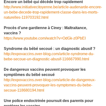
Encore un bébé qui décède trop rapidement
http://www.initiativecitoyenne.be/article-audenarde-encore-
un-bebe-decede-trop-rapidement-classe-dans-les-morts-
naturelles-119703192.html
Procès d’une gardienne à Ciney : Maltraitance,
vaccins ?
https://www.youtube.com/watch?v=OdGk-z0PbEI
Syndrome du bébé secoué : un diagnostic abusif ?
http://expovaccins.over-blog.com/article-syndrome-du-
bebe-secoue-un-diagnostic-abusif-116667990.html
De dangereux vaccins peuvent provoquer les
symptômes du bébé secoué
http://expovaccins.over-blog.com/article-de-dangereux-
vaccins-peuvent-provoquer-les-symptomes-du-bebe-
secoue-118680194.html
Une police endoctrinée poursuit des parents pour
protéger les vaccins