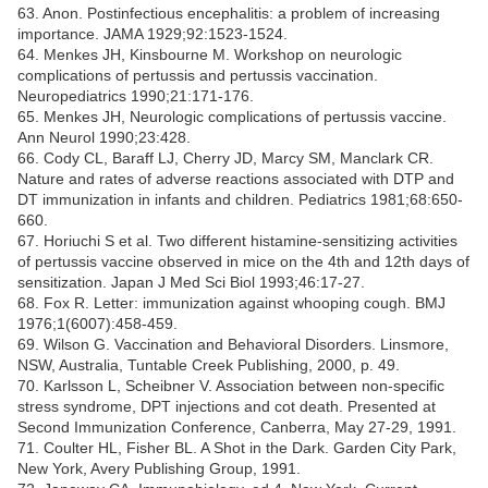
63. Anon. Postinfectious encephalitis: a problem of increasing
importance. JAMA 1929;92:1523-1524.
64. Menkes JH, Kinsbourne M. Workshop on neurologic
complications of pertussis and pertussis vaccination.
Neuropediatrics 1990;21:171-176.
65. Menkes JH, Neurologic complications of pertussis vaccine.
Ann Neurol 1990;23:428.
66. Cody CL, Baraff LJ, Cherry JD, Marcy SM, Manclark CR.
Nature and rates of adverse reactions associated with DTP and
DT immunization in infants and children. Pediatrics 1981;68:650-
660.
67. Horiuchi S et al. Two different histamine-sensitizing activities
of pertussis vaccine observed in mice on the 4th and 12th days of
sensitization. Japan J Med Sci Biol 1993;46:17-27.
68. Fox R. Letter: immunization against whooping cough. BMJ
1976;1(6007):458-459.
69. Wilson G. Vaccination and Behavioral Disorders. Linsmore,
NSW, Australia, Tuntable Creek Publishing, 2000, p. 49.
70. Karlsson L, Scheibner V. Association between non-specific
stress syndrome, DPT injections and cot death. Presented at
Second Immunization Conference, Canberra, May 27-29, 1991.
71. Coulter HL, Fisher BL. A Shot in the Dark. Garden City Park,
New York, Avery Publishing Group, 1991.