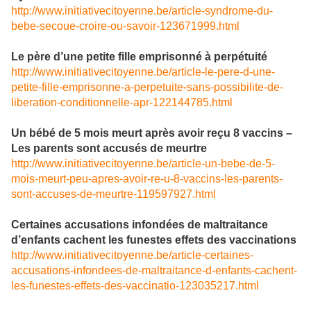
http://www.initiativecitoyenne.be/article-syndrome-du-
bebe-secoue-croire-ou-savoir-123671999.html
Le père d’une petite fille emprisonné à perpétuité
http://www.initiativecitoyenne.be/article-le-pere-d-une-
petite-fille-emprisonne-a-perpetuite-sans-possibilite-de-
liberation-conditionnelle-apr-122144785.html
Un bébé de 5 mois meurt après avoir reçu 8 vaccins –
Les parents sont accusés de meurtre
http://www.initiativecitoyenne.be/article-un-bebe-de-5-
mois-meurt-peu-apres-avoir-re-u-8-vaccins-les-parents-
sont-accuses-de-meurtre-119597927.html
Certaines accusations infondées de maltraitance
d’enfants cachent les funestes effets des vaccinations
http://www.initiativecitoyenne.be/article-certaines-
accusations-infondees-de-maltraitance-d-enfants-cachent-
les-funestes-effets-des-vaccinatio-123035217.html