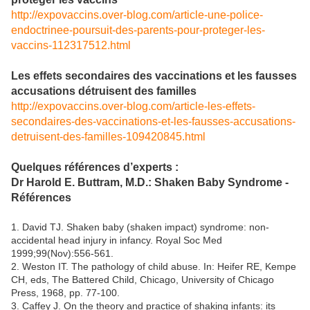
http://expovaccins.over-blog.com/article-une-police-
endoctrinee-poursuit-des-parents-pour-proteger-les-
vaccins-112317512.html
Les effets secondaires des vaccinations et les fausses
accusations détruisent des familles
http://expovaccins.over-blog.com/article-les-effets-
secondaires-des-vaccinations-et-les-fausses-accusations-
detruisent-des-familles-109420845.html
Quelques références d’experts :
Dr Harold E. Buttram, M.D.: Shaken Baby Syndrome -
Références
1. David TJ. Shaken baby (shaken impact) syndrome: non-
accidental head injury in infancy. Royal Soc Med
1999;99(Nov):556-561.
2. Weston IT. The pathology of child abuse. In: Heifer RE, Kempe
CH, eds, The Battered Child, Chicago, University of Chicago
Press, 1968, pp. 77-100.
3. Caffey J. On the theory and practice of shaking infants: its