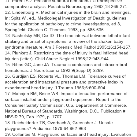
11. Parent AD. Pediatric subdural hematoma: a retrospective
comparative analysis. Pediatric Neurosurgery 1992;18:266-271.
12. Lindenborg R. Mechanical injuries in the brain and meninges,
In: Spitz W., ed., Medicolegal Investigation of Death: guidelines
for the application of pathology to crime investigations, ed 3,
Springfield, Charles C. Thomas, 1993, pp. 585-636.
13. Nashelsky MB, Dix ID. The time interval between lethal infant
shaking and onset of symptoms: a review of the shaken baby
syndrome literature. Am J Forensic Med Pathol 1995;16:154-157.
14. Plunkett J. Restricting the time of injury in fatal inflicted head
injuries (letter). Child Abuse Neglect 1998;22:943-944.
15. Ribas GC, Jane JA. Traumatic contusions and intracerebral
hematomas. J Neurotrauma 1992;9(Supp D):S269.
16. Gurdjian ES, Roberts VL, Thomas LM. Tolerance curves of
acceleration and intracranial pressure and protective index in
experimental head injury. J Trauma 1966;6:600-604.
17. Mahajen BM, Beine WB. Impact attenuation performance of
surface installed under playground equipment. Report to the
Consumer Safety Commission, U.S. Department of Commerce,
National Bureau of Standards, Washington, D.C., Publication #
NBSIR 79, Feb. l979, p. 1707.
18. Reichelderfer TB, Overbach A, Greensher J. Unsafe
playgrounds? Pediatrics 1979;64:962-963.
19. Collantes M. Playground surfaces and head injury: Evaluation