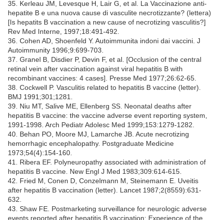
35. Kerleau JM, Levesque H, Lair G, et al. La Vaccinazione anti-
hepatite B e una nuova cause di vasculite necrotizzante? (lettera)
[Is hepatits B vaccination a new cause of necrotizing vasculitis?]
Rev Med Interne, 1997;18:491-492.
36. Cohen AD, Shoenfeld Y. Autoimmunita indoni dai vaccini. J
Autoimmunity 1996;9:699-703.
37. Granel B, Disdier P, Devin F, et al. [Occlusion of the central
retinal vein after vaccination against viral hepatitis B with
recombinant vaccines: 4 cases]. Presse Med 1977;26:62-65.
38. Cockwell P. Vasculitis related to hepatitis B vaccine (letter).
BMJ 1991;301;1281.
39. Niu MT, Salive ME, Ellenberg SS. Neonatal deaths after
hepatitis B vaccine: the vaccine adverse event reporting system,
1991-1998. Arch Pediatr Adolesc Med 1999;153:1279-1282.
40. Behan PO, Moore MJ, Lamarche JB. Acute necrotizing
hemorrhagic encephalopathy. Postgraduate Medicine
1973;54(4):154-160.
41. Ribera EF. Polyneuropathy associated with administration of
hepatitis B vaccine. New Engl J Med 1983;309:614-615.
42. Fried M, Conen D, Conzelmann M, Steinemann E. Uveitis
after hepatitis B vaccination (letter). Lancet 1987;2(8559):631-
632.
43. Shaw FE. Postmarketing surveillance for neurologic adverse
events reported after hepatitis B vaccination: Experience of the