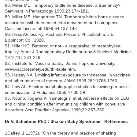
88. Miller ME. Temporary brittle bone disease, a true entity?
Seminars in Perinatology 1999;23:174-182.
89. Miller ME, Hangartner TN. Temporary brittle bone disease
associated with decreased fetal movement and osteopenia.
Calcified Tissue Intl 1999;64:137-143.
90. Hess AF. Scurvy, Past and Present. Philadelphia, J.B.
Lippincott Co., 1920.
91. Hiller HG. Battered or not - a reappraisal of metaphyseal
fragility. Amer J Roentgenology Radiotherapy & Nuclear Medicine
1972;114:241-246.
92. Institute for Vaccine Safety, Johns Hopkins University,
www.vaccinesafety.edu/thi-table.htm.
93. Halsey NA. Limiting infant exposure to thimerosal in vaccines
and other sources of mercury. JAMA 1999;282:1763-1766.
94. Low AL. Electroencephalographic studies following pertussis
immunization. J Pediatrics 1955;47:35-39.
95. Nouno, Togawa K, Yamatogi Y, et al. Adverse effects on EEG
and clinical condition after immunizing children with convulsive
disorders. Acta Paediatr Japonica 1990;32:357-360.
Dr V. Scheibner PhD : Shaken Baby Syndrome - Références
1
Caffey, 1.11972), "On the theory and practice of shaking