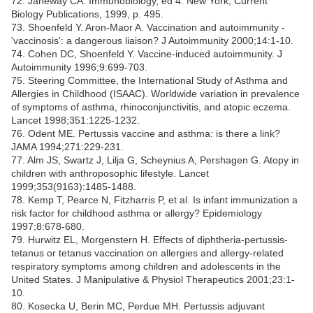
72. Janeway CA. Immunobiology, ed 4. New York, Current
Biology Publications, 1999, p. 495.
73. Shoenfeld Y. Aron-Maor A. Vaccination and autoimmunity -
'vaccinosis': a dangerous liaison? J Autoimmunity 2000;14:1-10.
74. Cohen DC, Shoenfeld Y. Vaccine-induced autoimmunity. J
Autoimmunity 1996;9:699-703.
75. Steering Committee, the International Study of Asthma and
Allergies in Childhood (ISAAC). Worldwide variation in prevalence
of symptoms of asthma, rhinoconjunctivitis, and atopic eczema.
Lancet 1998;351:1225-1232.
76. Odent ME. Pertussis vaccine and asthma: is there a link?
JAMA 1994;271:229-231.
77. Alm JS, Swartz J, Lilja G, Scheynius A, Pershagen G. Atopy in
children with anthroposophic lifestyle. Lancet
1999;353(9163):1485-1488.
78. Kemp T, Pearce N, Fitzharris P, et al. Is infant immunization a
risk factor for childhood asthma or allergy? Epidemiology
1997;8:678-680.
79. Hurwitz EL, Morgenstern H. Effects of diphtheria-pertussis-
tetanus or tetanus vaccination on allergies and allergy-related
respiratory symptoms among children and adolescents in the
United States. J Manipulative & Physiol Therapeutics 2001;23:1-
10.
80. Kosecka U, Berin MC, Perdue MH. Pertussis adjuvant