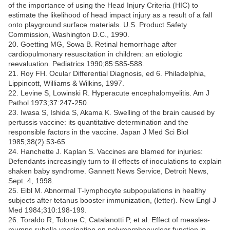
of the importance of using the Head Injury Criteria (HIC) to
estimate the likelihood of head impact injury as a result of a fall
onto playground surface materials. U.S. Product Safety
Commission, Washington D.C., 1990.
20. Goetting MG, Sowa B. Retinal hemorrhage after
cardiopulmonary resuscitation in children: an etiologic
reevaluation. Pediatrics 1990;85:585-588.
21. Roy FH. Ocular Differential Diagnosis, ed 6. Philadelphia,
Lippincott, Williams & Wilkins, 1997.
22. Levine S, Lowinski R. Hyperacute encephalomyelitis. Am J
Pathol 1973;37:247-250.
23. Iwasa S, Ishida S, Akama K. Swelling of the brain caused by
pertussis vaccine: its quantitative determination and the
responsible factors in the vaccine. Japan J Med Sci Biol
1985;38(2):53-65.
24. Hanchette J. Kaplan S. Vaccines are blamed for injuries:
Defendants increasingly turn to ill effects of inoculations to explain
shaken baby syndrome. Gannett News Service, Detroit News,
Sept. 4, 1998.
25. Eibl M. Abnormal T-lymphocyte subpopulations in healthy
subjects after tetanus booster immunization, (letter). New Engl J
Med 1984;310:198-199.
26. Toraldo R, Tolone C, Catalanotti P, et al. Effect of measles-
mumps-rubella vaccination on polymorphonuclear function in