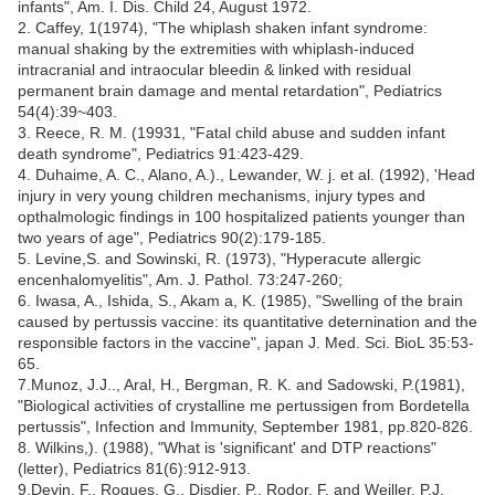
infants", Am. I. Dis. Child 24, August 1972.
2
. Caffey, 1(1974), "The whiplash shaken infant syndrome:
manual shaking by the extremities with whiplash-induced
intracranial and intraocular bleedin & linked with residual
permanent brain damage and mental retardation", Pediatrics
54(4):39~403.
3
. Reece, R. M. (19931, "Fatal child abuse and sudden infant
death syndrome", Pediatrics 91:423-429.
4.
Duhaime, A. C., Alano, A.)., Lewander, W. j. et al. (1992), 'Head
injury in very young children mechanisms, injury types and
opthalmologic findings in 100 hospitalized patients younger than
two years of age", Pediatrics 90(2):179-185.
5.
Levine,S. and Sowinski, R. (1973), "Hyperacute allergic
encenhalomyelitis", Am. J. Pathol. 73:247-260;
6.
Iwasa, A., Ishida, S., Akam a, K. (1985), "Swelling of the brain
caused by pertussis vaccine: its quantitative deternination and the
responsible factors in the vaccine", japan J. Med. Sci. BioL 35:53-
65.
7
.Munoz, J.J.., Aral, H., Bergman, R. K. and Sadowski, P.(1981),
"Biological activities of crystalline me pertussigen from Bordetella
pertussis", Infection and Immunity, September 1981, pp.820-826.
8
. Wilkins,). (1988), "What is 'significant' and DTP reactions"
(letter), Pediatrics 81(6):912-913.
9.
Devin, F., Roques, G., Disdier, P., Rodor, F. and Weiller, P.J.