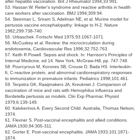
after hepatitis vaccination. Brit J Rheumatol 1994;33:991.
53. Hassan W. Reiter's syndrome and reactive arthritis in health
care workers after vaccination. BMJ 1994;309:94.
54. Steinman L, Sriram S, Adelman NE, et al. Murine model for
pertussis vaccine encephalopathy: linkage to H-2. Nature
1982;299:738-740.
55. Urbaschek. Fortschr Med 1975;93:1067-1071.
56. McCuskey et al. Review: the microcirculation during
endotoxemia, Cardiovascular Res 1996;32:752-763.
57. Keith R Powell. Sepsis and shock. In: Harrison's Principles of
Internal Medicine, ed 14. New York, McGraw-Hill, pp. 747-748.
58. Pourcyrous M, Korones SB, Crouse D, Bada HS. Interleukin-
6; C-reactive protein, and abnormal cardiorespiratory responses
to immunization in premature infants. Pediatrics 1998;101:461.
59. Terpstra GK, Raaijmakers JA, Kreukniet J. Comparison of
vaccination of mice and rats with Hemophilus influenza and
Bordetella pertussis as models. Clin Exp Pharmac Physiol
1979;6:139-149.
60. Kalokerinos A. Every Second Child. Australia, Thomas Nelson,
1974.
61. Flexner S. Post-vaccinal encephalitis and allied conditions.
JAMA 1930;94:305-311.
62. Gorter E. Post-vaccinal encephalitis. JAMA 1933;101:1871-
1874.