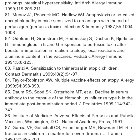
prolongs intestinal hypersensitivity. Intl Arch Allergy Immunol
1999;119:205-211.
81. Munoz JJ, Peacock MG, Hadlow WJ. Anaphylaxis or so-called
encephalopathy in mice sensitized to an antigen with the aid of
pertussigen (pertussis toxin). Infection & Immunity 1987;55:1004-
1008.
82. Odelram H, Granstrom M, Hedenskog S, Duchen K, Bjorksten
B. Immunoglobulin E and G responses to pertussis toxin after
booster immunization in relation to atopy, local reactions and
aluminum content in the vaccines. Pediatric Allergy Immunol
1994;5:8-123.
83. Patrizi A. Sensitization to thimerosal in atopic children.
Contact Dermatitis 1999;40(2):94-97.
84. Taylor-Robinson AW. Multiple vaccine effects on atopy. Allergy
1999;54:398-399.
85. Daum RS, Sood SK, Osterholm MT, et al. Decline in serum
antibody to the capsule of the Hemophilus influenza type b in the
immediate post-immunization period. J Pediatrics 1999;114:742-
747.
86. Institute of Medicine. Adverse Effects of Pertussis and Rubella
Vaccines, Washington, D.C., National Academy Press, 1991.
87. Garcia VF, Gotschall CS, Eichelberger MR, Bowman LM. Rib
fractures in children: a marker for severe trauma. J Trauma
1990;30:695-700.