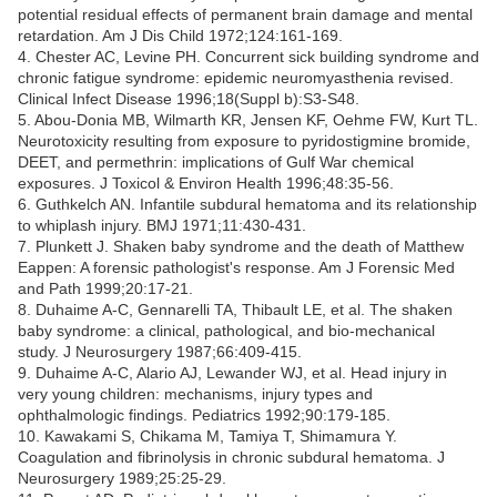
potential residual effects of permanent brain damage and mental
retardation. Am J Dis Child 1972;124:161-169.
4. Chester AC, Levine PH. Concurrent sick building syndrome and
chronic fatigue syndrome: epidemic neuromyasthenia revised.
Clinical Infect Disease 1996;18(Suppl b):S3-S48.
5. Abou-Donia MB, Wilmarth KR, Jensen KF, Oehme FW, Kurt TL.
Neurotoxicity resulting from exposure to pyridostigmine bromide,
DEET, and permethrin: implications of Gulf War chemical
exposures. J Toxicol & Environ Health 1996;48:35-56.
6. Guthkelch AN. Infantile subdural hematoma and its relationship
to whiplash injury. BMJ 1971;11:430-431.
7. Plunkett J. Shaken baby syndrome and the death of Matthew
Eappen: A forensic pathologist's response. Am J Forensic Med
and Path 1999;20:17-21.
8. Duhaime A-C, Gennarelli TA, Thibault LE, et al. The shaken
baby syndrome: a clinical, pathological, and bio-mechanical
study. J Neurosurgery 1987;66:409-415.
9. Duhaime A-C, Alario AJ, Lewander WJ, et al. Head injury in
very young children: mechanisms, injury types and
ophthalmologic findings. Pediatrics 1992;90:179-185.
10. Kawakami S, Chikama M, Tamiya T, Shimamura Y.
Coagulation and fibrinolysis in chronic subdural hematoma. J
Neurosurgery 1989;25:25-29.