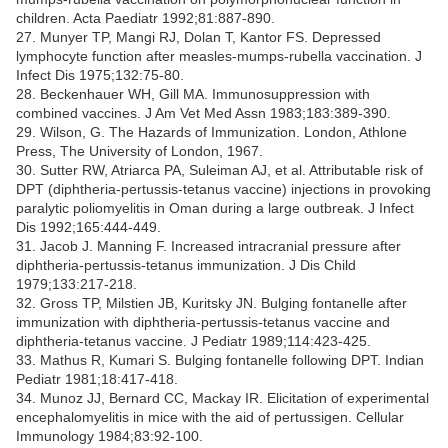
children. Acta Paediatr 1992;81:887-890.
27. Munyer TP, Mangi RJ, Dolan T, Kantor FS. Depressed
lymphocyte function after measles-mumps-rubella vaccination. J
Infect Dis 1975;132:75-80.
28. Beckenhauer WH, Gill MA. Immunosuppression with
combined vaccines. J Am Vet Med Assn 1983;183:389-390.
29. Wilson, G. The Hazards of Immunization. London, Athlone
Press, The University of London, 1967.
30. Sutter RW, Atriarca PA, Suleiman AJ, et al. Attributable risk of
DPT (diphtheria-pertussis-tetanus vaccine) injections in provoking
paralytic poliomyelitis in Oman during a large outbreak. J Infect
Dis 1992;165:444-449.
31. Jacob J. Manning F. Increased intracranial pressure after
diphtheria-pertussis-tetanus immunization. J Dis Child
1979;133:217-218.
32. Gross TP, Milstien JB, Kuritsky JN. Bulging fontanelle after
immunization with diphtheria-pertussis-tetanus vaccine and
diphtheria-tetanus vaccine. J Pediatr 1989;114:423-425.
33. Mathus R, Kumari S. Bulging fontanelle following DPT. Indian
Pediatr 1981;18:417-418.
34. Munoz JJ, Bernard CC, Mackay IR. Elicitation of experimental
encephalomyelitis in mice with the aid of pertussigen. Cellular
Immunology 1984;83:92-100.