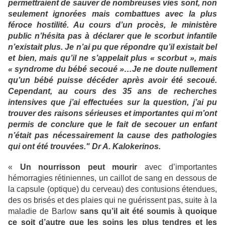
permettraient de sauver de nombreuses vies sont, non
seulement ignorées mais combattues avec la plus
féroce hostilité. Au cours d’un procès, le ministère
public n’hésita pas à déclarer que le scorbut infantile
n’existait plus. Je n’ai pu que répondre qu’il existait bel
et bien, mais qu’il ne s’appelait plus « scorbut », mais
« syndrome du bébé secoué »…Je ne doute nullement
qu’un bébé puisse décéder après avoir été secoué.
Cependant, au cours des 35 ans de recherches
intensives que j’ai effectuées sur la question, j’ai pu
trouver des raisons sérieuses et importantes qui m’ont
permis de conclure que le fait de secouer un enfant
n’était pas nécessairement la cause des pathologies
qui ont été trouvées." Dr A. Kalokerinos.
«
Un nourrisson peut mourir
avec d’importantes
hémorragies rétiniennes, un caillot de sang en dessous de
la capsule (optique) du cerveau) des contusions étendues,
des os brisés et des plaies qui ne guérissent pas, suite à la
maladie de Barlow
sans qu’il ait été soumis à quoique
ce soit d’autre que les soins les plus tendres et les