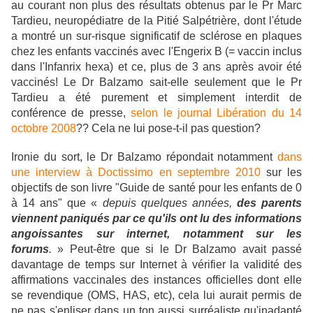
au courant non plus des résultats obtenus par le Pr Marc
Tardieu, neuropédiatre de la Pitié Salpétrière, dont l'étude
a montré un sur-risque significatif de sclérose en plaques
chez les enfants vaccinés avec l'Engerix B (= vaccin inclus
dans l'Infanrix hexa) et ce, plus de 3 ans après avoir été
vaccinés! Le Dr Balzamo sait-elle seulement que le Pr
Tardieu a été purement et simplement interdit de
conférence de presse,
selon le journal Libération du 14
octobre 2008
?? Cela ne lui pose-t-il pas question?
Ironie du sort, le Dr Balzamo répondait notamment
dans
une interview à Doctissimo en septembre 2010
sur les
objectifs de son livre "Guide de santé pour les enfants de 0
à 14 ans" que
«
depuis quelques années,
des parents
viennent paniqués par ce qu'ils ont lu des informations
angoissantes sur internet, notamment sur les
forums
.
» Peut-être que si le Dr Balzamo avait passé
davantage de temps sur Internet à vérifier la validité des
affirmations vaccinales des instances officielles dont elle
se revendique (OMS, HAS, etc), cela lui aurait permis de
ne pas s'enliser dans un ton aussi surréaliste qu'inadapté