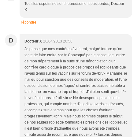
Tous les espoirs ne sont heureusement pas perdus, Docteur
X...
Répondre
D
Docteur X
26/04/2013 20:56
Je pense que mes confrères évoluent, malgré tout ce qu'on
tente de faire croire.<br /> Convoqué par le conseil de l'ordre
de mon département à la suite d'une dénonciation d'un
confrère cardiologue à propos des propos désobligeants que
j'avais tenus sur les vaccins sur le forum de<br /> Marianne, je
n'ai eu pour sanction que des conseils de modération, et l'une
des conclusion de mes "juges" et confrères était semblable à
la mienne: on vaccine trop et trop tôt. J'ai bien senti que<br />
le ver était dans le fruit.<br /> Ne désespérez pas de cette
profession, qui compte nombre d'esprits ouverts et dévoués,
et comptez sur le temps pour que les choses évoluent
progressivement.<br /> Mais nous sommes depuis le début
de nos études l'objet de formidables pressions des lobbies, et
il est bien difficile d'admettre que nous avons été trompés,
difficile aussi de reconnaître que nous<br /> faisons depuis