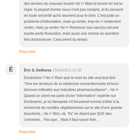
des années du mauvais boulot.<br /> Mais la bonne foi est la
règle: la plupart d'entre nous n'ont pas compris, et ils pensent
en toute sincérité qu'ils œuvrent pour le bien. C'est juste un
problème d'information, mais ça rentre, trop<br /> lentement
certes, mais ça rentre.<br /> Renoncer aux vaccins est une
lourde perte financière, mais aussi une remise en question
très douloureuse. Cela prend du temps.
Répondre
É
Éric G. Delfosse
25/04/2013 14:38
Doctissimo ?<br /> Rien que le nom du site veut tout dire :
"Vive les docteurs de la médecine conventionnelle et leurs
discours inféodés aux industries pharmaceutiques"...<br />
Quand un client me parle d'une "information" repérée sur
Doctissimo, je lui demande s'il trouverait normal d'aller à la
recherche de recettes végétariennes sur le site d'une grande
boucherie...<br /> Bon, ok, "ils" ne disent pas QUE des
conneries... Pas que... Mais il faut savoir trier...
Répondre