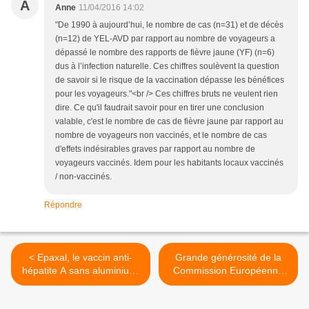
A
Anne
11/04/2016 14:02
"De 1990 à aujourd’hui, le nombre de cas (n=31) et de décès
(n=12) de YEL-AVD par rapport au nombre de voyageurs a
dépassé le nombre des rapports de fièvre jaune (YF) (n=6)
dus à l’infection naturelle. Ces chiffres soulèvent la question
de savoir si le risque de la vaccination dépasse les bénéfices
pour les voyageurs."<br /> Ces chiffres bruts ne veulent rien
dire. Ce qu'il faudrait savoir pour en tirer une conclusion
valable, c'est le nombre de cas de fièvre jaune par rapport au
nombre de voyageurs non vaccinés, et le nombre de cas
d'effets indésirables graves par rapport au nombre de
voyageurs vaccinés. Idem pour les habitants locaux vaccinés
/ non-vaccinés.
Répondre
< Epaxal, le vaccin anti-
Grande générosité de la
hépatite A sans aluminium:
Commission Européenne
qu'en penser?
envers Pfizer: le Prevenar
13 désormais pour tous les