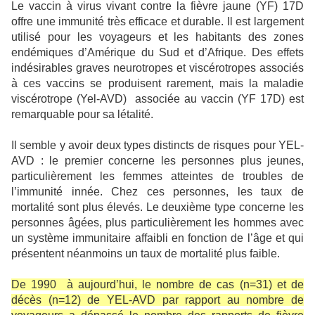
Le vaccin à virus vivant contre la fièvre jaune (YF) 17D
offre une immunité très efficace et durable. Il est largement
utilisé pour les voyageurs et les habitants des zones
endémiques d’Amérique du Sud et d’Afrique. Des effets
indésirables graves neurotropes et viscérotropes associés
à ces vaccins se produisent rarement, mais la maladie
viscérotrope (Yel-AVD)
associée au vaccin (YF 17D) est
remarquable pour sa létalité.
Il semble y avoir deux types distincts de risques pour YEL-
AVD : le premier concerne les personnes plus jeunes,
particulièrement les femmes atteintes de troubles de
l’immunité innée. Chez ces personnes, les taux de
mortalité sont plus élevés. Le deuxième type concerne les
personnes âgées, plus particulièrement les hommes avec
un système immunitaire affaibli en fonction de l’âge et qui
présentent néanmoins un taux de mortalité plus faible.
De 1990
à aujourd’hui, le nombre de cas (n=31) et de
décès (n=12) de YEL-AVD par rapport au nombre de