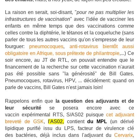
La raison en serait, soi-disant, "
pour ne pas multiplier les
infrastructures de vaccination
" avec l'idée de vacciner les
enfants en même temps que des vaccinations comme
celles contre la diphtérie, le tétanos et la coqueluche (sans
parler de tous les autres vaccins qu'on s'empresse de leur
fourguer:
pneumocoques
,
anti-rotavirus bientôt aussi
obligatoire en Afrique, sous prétexte de philantropie
,...) Ce
soir encore, au JT de RTL, on pouvait entendre que le
financement de la recherche sur cette vaccination n'aurait
pas été possible sans "la générosité" de Bill Gates.
Pneumocoques, rotavirus, HPV, ... décidément: quand on
parle de vaccins, Bill Gates n'est jamais loin!
Rappelons enfin que
la question des adjuvants et de
leur sécurité
se posera encore avec ce
vaccin expérimental RTS, S/AS02 puisque
cet adjuvant
breveté de GSK
,
l'AS02,
contient
du MPL
(un dérivé
lipidique purifié issu du LPS, facteur de virulence clé
des bactéries, déjà inclus dans l'adjuvant du
Cervarix
,