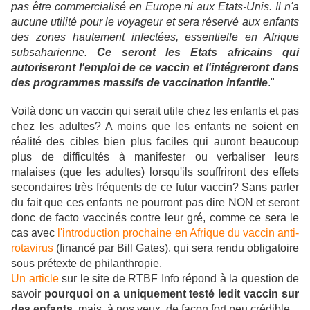
pas être commercialisé en Europe ni aux Etats-Unis. Il n'a
aucune utilité pour le voyageur et sera réservé aux enfants
des zones hautement infectées, essentielle en Afrique
subsaharienne.
Ce seront les Etats africains qui
autoriseront l'emploi de ce vaccin et l'intégreront dans
des programmes massifs de vaccination infantile
."
Voilà donc un vaccin qui serait utile chez les enfants et pas
chez les adultes?
A moins que les enfants ne soient en
réalité des cibles bien plus faciles qui auront beaucoup
plus de difficultés à manifester ou verbaliser leurs
malaises (que les adultes) lorsqu'ils souffriront des effets
secondaires très fréquents de ce futur vaccin? Sans parler
du fait que ces enfants ne pourront pas dire NON et seront
donc de facto vaccinés contre leur gré, comme ce sera le
cas avec
l'introduction prochaine en Afrique du vaccin anti-
rotavirus
(financé par Bill Gates), qui sera rendu obligatoire
sous prétexte de philanthropie.
Un article
sur le site de RTBF Info répond à la question de
savoir
pourquoi on a uniquement testé ledit vaccin sur
des enfants
, mais, à nos yeux, de façon fort peu crédible.