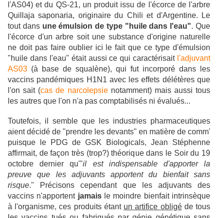
l'AS04) et du QS-21, un produit issu de l'écorce de l'arbre
Quillaja
saponaria
,
originaire
du Chili
et d'Argentine. Le
tout dans
une émulsion de type "huile dans l'eau"
.
Que
l'écorce d'un arbre soit une substance d'origine naturelle
ne doit pas faire oublier ici le fait que ce type d'émulsion
"huile dans l'eau" était aussi ce qui caractérisait
l'adjuvant
AS03
(à base de squalène), qui fut incorporé dans les
vaccins pandémiques H1N1 avec les effets délétères que
l'on sait (
cas de narcolepsie
notamment) mais aussi tous
les autres que l'on n'a pas comptabilisés ni évalués...
Toutefois, il semble que les industries pharmaceutiques
aient décidé de "prendre les devants" en matière de comm'
puisque le PDG de GSK Biologicals, Jean Stéphenne
affirmait, de façon très (trop?) théorique dans le Soir du 19
octobre dernier qu'"
il est indispensable d'apporter la
preuve que les adjuvants apportent du bienfait sans
risque
." Précisons cependant que les adjuvants des
vaccins n'apportent
jamais
le moindre bienfait intrinsèque
à l'organisme, ces produits étant
un artifice obligé
de tous
les vaccins tués ou fabriqués par génie génétique sans