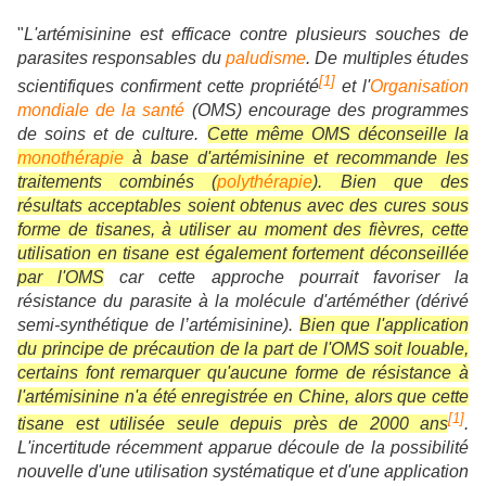
"
L'artémisinine est efficace contre plusieurs souches de
parasites responsables du
paludisme
. De multiples études
[
1
]
scientifiques confirment cette propriété
et l'
Organisation
mondiale de la santé
(OMS) encourage des programmes
de soins et de culture.
Cette même OMS déconseille la
monothérapie
à base d'artémisinine et recommande les
traitements combinés (
polythérapie
). Bien que des
résultats acceptables soient obtenus avec des cures sous
forme de tisanes, à utiliser au moment des fièvres, cette
utilisation en tisane est également fortement déconseillée
par l'OMS
car cette approche pourrait favoriser la
résistance du parasite à la molécule d'artéméther (dérivé
semi-synthétique de l’artémisinine).
Bien que l'application
du principe de précaution de la part de l'OMS soit louable,
certains font remarquer qu'aucune forme de résistance à
l'artémisinine n'a été enregistrée en Chine, alors que cette
[
1
]
tisane est utilisée seule depuis près de 2000 ans
.
L'incertitude récemment apparue découle de la possibilité
nouvelle d'une utilisation systématique et d'une application