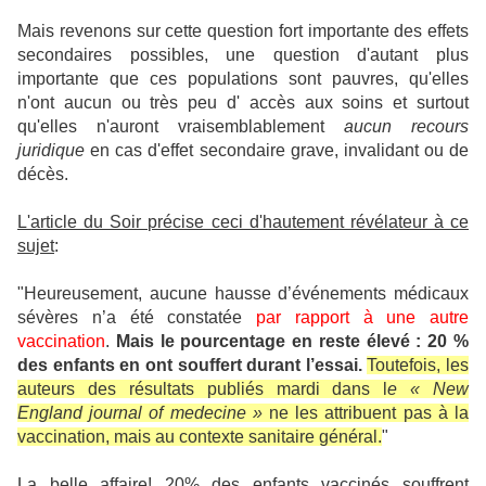
Mais revenons sur cette question fort importante des effets
secondaires possibles, une question d'autant plus
importante que ces populations sont pauvres, qu'elles
n'ont aucun ou très peu d' accès aux soins et surtout
qu'elles n'auront vraisemblablement
aucun recours
juridique
en cas d'effet secondaire grave, invalidant ou de
décès.
L'article du Soir précise ceci d'hautement révélateur à ce
sujet
:
"Heureusement, aucune hausse d’événements médicaux
sévères n’a été constatée
par rapport à une autre
vaccination
.
Mais le pourcentage en reste élevé : 20 %
des enfants en ont souffert durant l’essai.
Toutefois, les
auteurs des résultats publiés mardi dans l
e « New
England journal of medecine »
ne les attribuent pas à la
vaccination, mais au contexte sanitaire général.
"
La belle affaire! 20% des enfants vaccinés souffrent