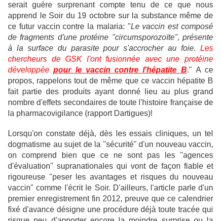
serait guère surprenant compte tenu de ce que nous
apprend le Soir du 19 octobre sur la substance même de
ce futur vaccin contre la malaria: "
Le vaccin est composé
de fragments d'une protéine "circumsporozoïte", présente
à la surface du parasite pour s'accrocher au foie.
Les
chercheurs de GSK l'ont fusionnée avec une protéine
développée
pour le vaccin contre l'hépatite B
."
A ce
propos, rappelons tout de même que ce vaccin hépatite B
fait partie des produits ayant donné lieu au plus grand
nombre d'effets secondaires de toute l'histoire française de
la pharmacovigilance (rapport Dartigues)!
Lorsqu'on constate déjà, dès les essais cliniques, un tel
dogmatisme au sujet de la "sécurité" d'un nouveau vaccin,
on comprend bien que ce ne sont pas les "agences
d'évaluation" supranationales qui vont de façon fiable et
rigoureuse "peser les avantages et risques du nouveau
vaccin" comme l'écrit le Soir. D'ailleurs, l'article parle d'un
premier enregistrement fin 2012, preuve que ce calendrier
fixé d'avance désigne une procédure déjà toute tracée qui
risque peu d'apporter encore la moindre surprise ou la