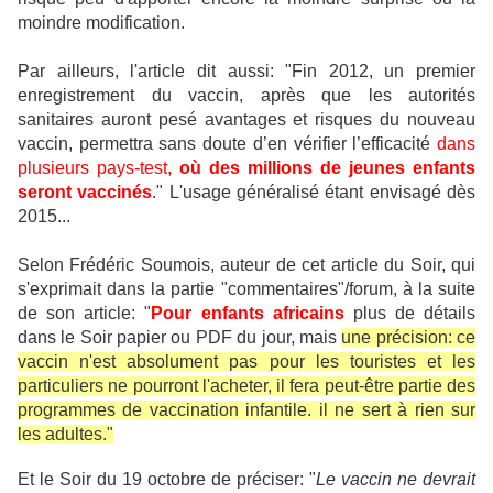
moindre modification.
Par ailleurs, l'article dit aussi: "Fin 2012, un premier
enregistrement du vaccin, après que les autorités
sanitaires auront pesé avantages et risques du nouveau
vaccin, permettra sans doute d’en vérifier l’efficacité
dans
plusieurs pays-test,
où des millions de jeunes enfants
seront vaccinés
." L'usage généralisé étant envisagé dès
2015...
Selon Frédéric Soumois, auteur de cet article du Soir, qui
s'exprimait dans la partie "commentaires"/forum, à la suite
de son article: "
Pour enfants africains
plus de détails
dans le Soir papier ou PDF du jour, mais
une précision: ce
vaccin n'est absolument pas pour les touristes et les
particuliers ne pourront l'acheter, il fera peut-être partie des
programmes de vaccination infantile. il ne sert à rien sur
les adultes."
Et le Soir du 19 octobre de préciser: "
Le vaccin ne devrait