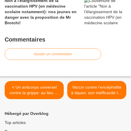
Non à l'élargissement de la
vaccination HPV (en médecine
scolaire notamment): nos jeunes en
danger avec la proposition de Mr
Brotchi!
Commentaires
Ajouter un commentaire
< Un anticorps universel
Vaccin contre l'encéphalite
contre la grippe: au lieu de
à tiques: son inefficacité tue
s'en satisfaire, non, il FAUT
au public? >
que cela serve à produire
des vaccins!
Hébergé par Overblog
Top articles