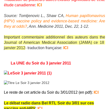
étude canadienne
:
ICI
Source: Tomljenovic L., Shaw C
A,
Human papillomavirus
(HPV) vaccine policy and evidence-based medicine: Are
they at odds?
, Ann. Medicine 2011, Dec. 22, 1-12.
Important commentaire additionnel des auteurs dans the
Journal of American Medical Association (JAMA) ce 18
janvier 2012
- traduction française:
ICI
La UNE du Soir du 3 janvier 2011
Le reste de cet article du Soir du 3/01/2012 (en pdf):
ICI
Le débat radio dans Bel RTL Soir du 3/01 sur ces
vaccins anti-HPV
:
ICI