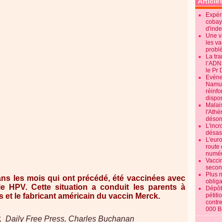
Article
Expéri
cobay
d'ind
Une v
les va
probl
La tr
l’ADN
le Pr 
Evénem
Namur:
réinf
dispon
Malai
l'Ath
désorm
L'incr
désast
L'euro
route 
numér
Vaccin
secon
Plus 
dans les mois qui ont précédé, été vaccinées avec
obliga
le HPV. Cette situation a conduit les parents à
Dépôt
és et le fabricant américain du vaccin Merck.
pétiti
contre
000 B
aily Free Press, Charles Buchanan