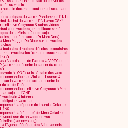
 A: l'assureur Ethias refuse de couvrir les
s liés au vaccin
ix hexa: le document confidentiel accablant
SK
dients toxiques du vaccin Pandemrix (H1N1)
ntrat d'achat de vaccins H1N1 avec GSK!
m d'Initiative Citoyenne & autres vidéos
nfants non vaccinés, en meilleure santé
opos de la Ministre à notre sujet
accins, problème social (Dr Marc Deru)
e à Mme Maggie De Block sur les vaccins
otavirus
 à toutes les directions d'écoles secondaires
nternats (vaccination "contre le cancer du col
térus")
e aux Associations de Parents UFAPEC et
 (vaccination "contre le cancer du col de
s")
 ouverte à l'ONE sur la sécurité des vaccins
e recommandée aux Ministres Laanan &
t sur la vaccination scolaire contre le
 du col de l'utérus
e recommandée d'Initiative Citoyenne à Mme
n au sujet de l'ONE
é vaccinale & information
l'obligation vaccinale!
 réponse à la réponse de Laurette Onkelinx
e H7N9
 réponse à la "réponse" de Mme Onkelinx
ntwoord aan de antwoorden van
Onkelinx (samenvatting)
te à l'Agence Fédérale des Médicaments