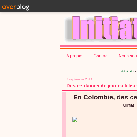
A propos
Contact
Nous sou
10
20
30
40
50
60
<<
<
70
7
7 septembre 2014
Des centaines de jeunes filles
En Colombie, des ce
une 