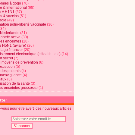
mies à gogo
(70)
e & International
(68)
e A H1N1
(57)
s & vaccins
(51)
eole
(49)
ation polio-liberté vaccinale
(36)
(34)
t Nederlands
(31)
enneté active
(30)
s enceintes
(28)
e H5N1 (aviaire)
(26)
lage financier
(20)
strement électronique (eHealth - etc)
(14)
t secret
(7)
s moyens de prévention
(6)
exception
(5)
 des patients
(4)
acovigilance
(4)
raux
(3)
risation de la santé
(3)
s enceintes grossesse
(1)
tter
vous pour être averti des nouveaux articles