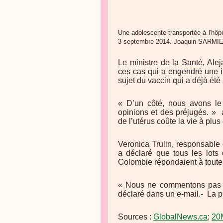
Une adolescente transportée à l'hôpi
3 septembre 2014.
Joaquin SARMI
Le ministre de la Santé, Alej
ces cas qui a engendré une i
sujet du vaccin qui a déjà ét
« D’un côté, nous avons le 
opinions et des préjugés. » a
de l’utérus coûte la vie à p
Veronica Trulin, responsable
a déclaré que tous les lots
Colombie répondaient à toutes
« Nous ne commentons pas le
déclaré dans un e-mail.- La 
Sources :
GlobalNews.ca
;
20M