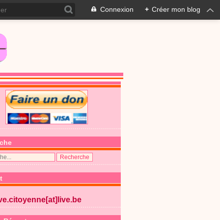
Connexion
+
Créer mon blog
che
t
ive.citoyenne[at]live.be