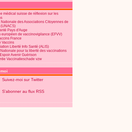
 médical suisse de réflexion sur les
ns
 Nationale des Associations Citoyennes de
é (UNACS)
Santé Pays d'Auge
 européen de vaccinovigilance (EFVV)
Vaccins France
é Vaccins
ation Liberté Info Santé (ALIS)
Nationale pour la liberté des vaccinations
 Espoir Avenir Guérison
ntie Vaccinatieschade vzw
-moi
Suivez-moi sur Twitter
S'abonner au flux RSS