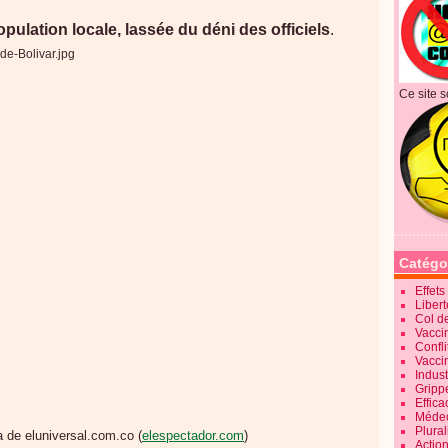
pulation locale, lassée du déni des officiels
.
Ce site s
Catégo
Effet
Liber
Col d
Vaccin
Confli
Vacci
Indus
Gripp
Effica
Méde
Plura
 de eluniversal.com.co (
elespectador.com
)
Action