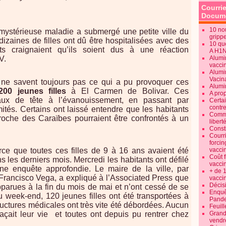
Courrie
Docume
10 no
mystérieuse maladie a submergé une petite ville du
gripp
izaines de filles ont dû être hospitalisées avec des
10 qu
s craignaient qu’ils soient dus à une réaction
A H1
V.
Alumi
vaccin
Alumi
Vacin
s ne savent toujours pas ce qui a pu provoquer ces
Alumi
00 jeunes filles
à El Carmen de Bolivar. Ces
A pro
ux de tête à l’évanouissement, en passant par
Certa
contre
ités. Certains ont laissé entendre que les habitants
Commen
roche des Caraïbes pourraient être confrontés à un
libert
Consti
Courr
forcin
rce que toutes ces filles de 9 à 16 ans avaient été
vacci
Coût 
s les derniers mois. Mercredi les habitants ont défilé
vacci
ne enquête approfondie. Le maire de la ville, par
+ de 
 Francisco Vega, a expliqué à l’Associated Press que
vacci
Décisi
parues à la fin du mois de mai et n’ont cessé de se
Enquêt
u week-end, 120 jeunes filles ont été transportées à
Pande
structures médicales ont très vite été débordées. Aucun
Feuill
ait leur vie et toutes ont depuis pu rentrer chez
Grand
vendr