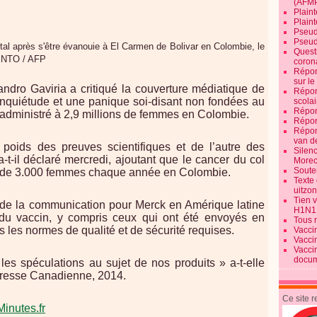
(AFM
Plaint
Plain
Pseud
Pseud
tal après s'être évanouie à El Carmen de Bolivar en Colombie, le
Quest
ENTO / AFP
corona
Répon
sur l
andro Gaviria a critiqué la couverture médiatique de
Répon
nquiétude et une panique soi-disant non fondées au
scolai
Répon
é administré à 2,9 millions de femmes en Colombie.
Répon
Répon
van d
poids des preuves scientifiques et de l’autre des
Silen
-t-il déclaré mercredi, ajoutant que le cancer du col
Morec
Souten
lus de 3.000 femmes chaque année en Colombie.
Texte 
uitzo
Tien 
 de la communication pour Merck en Amérique latine
H1N1
 du vaccin, y compris ceux qui ont été envoyés en
Tous 
 les normes de qualité et de sécurité requises.
Vacci
Vacci
Vacci
docum
s spéculations au sujet de nos produits » a-t-elle
presse Canadienne, 2014.
Ce site 
inutes.fr