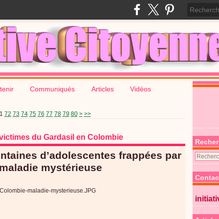
tenir
Communiqués
Articles
Vidéos
90
100
200
1
72
73
74
75
76
77
78
79
80
>
>>
 victimes du Gardasil en Colombie
Recher
ntaines d’adolescentes frappées par
maladie mystérieuse
Contac
initiat