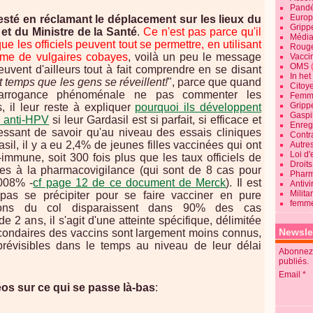
Pandé
Europ
sté en réclamant le déplacement sur les lieux du
Gripp
et du Ministre de la Santé
.
Ce n'est pas parce qu'il
Média
e les officiels peuvent tout se permettre, en utilisant
Roug
omme de vulgaires cobayes
, voilà un peu le message
Vaccin
OMS
euvent d'ailleurs tout à fait comprendre en se disant
In he
nt temps que les gens se réveillent!
", parce que quand
Citoy
arrogance phénoménale ne pas commenter les
Femme
Gripp
, il leur reste à expliquer
pourquoi ils développent
Gaspil
n anti-HPV
si leur Gardasil est si parfait, si efficace et
Enregi
ressant de savoir qu'au niveau des essais cliniques
Contra
asil, il y a eu 2,4% de jeunes filles vaccinées qui ont
Autre
Loi d'
mmune, soit 300 fois plus que les taux officiels de
Droits
aires à la pharmacovigilance (qui sont de 8 cas pour
Pharm
,008% -
cf page 12 de ce document de Merck
). Il est
Antivi
Milita
pas se précipiter pour se faire vacciner en pure
femme
lésions du col disparaissent dans 90% des cas
 2 ans, il s'agit d'une atteinte spécifique, délimitée
Newsle
secondaires des vaccins sont largement moins connus,
 prévisibles dans le temps au niveau de leur délai
Abonnez-
publiés.
Email
os sur ce qui se passe là-bas
: