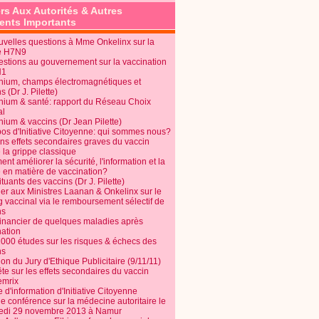
rs Aux Autorités & Autres
nts Importants
uvelles questions à Mme Onkelinx sur la
e H7N9
estions au gouvernement sur la vaccination
N1
nium, champs électromagnétiques et
s (Dr J. Pilette)
nium & santé: rapport du Réseau Choix
al
nium & vaccins (Dr Jean Pilette)
pos d'Initiative Citoyenne: qui sommes nous?
ins effets secondaires graves du vaccin
 la grippe classique
t améliorer la sécurité, l'information et la
é en matière de vaccination?
tuants des vaccins (Dr J. Pilette)
ier aux Ministres Laanan & Onkelinx sur le
g vaccinal via le remboursement sélectif de
ns
financier de quelques maladies après
nation
1000 études sur les risques & échecs des
ns
on du Jury d'Ethique Publicitaire (9/11/11)
e sur les effets secondaires du vaccin
mrix
e d'information d'Initiative Citoyenne
e conférence sur la médecine autoritaire le
edi 29 novembre 2013 à Namur