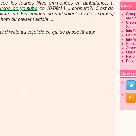
 avec les jeunes filles emmenées en ambulance, a
Liens
rimée de youtube
ce 10/09/14.... censure?! C'est de
role car les images se suffisaient à elles-mêmes)
Groupe
vacci
hoto du présent article ...
Union
Sant
Info 
 directe au sujet de ce qui se passe là-bas:
Forum
Info 
Sûret
Associ
Ligue 
Nello
Preve
Suivez