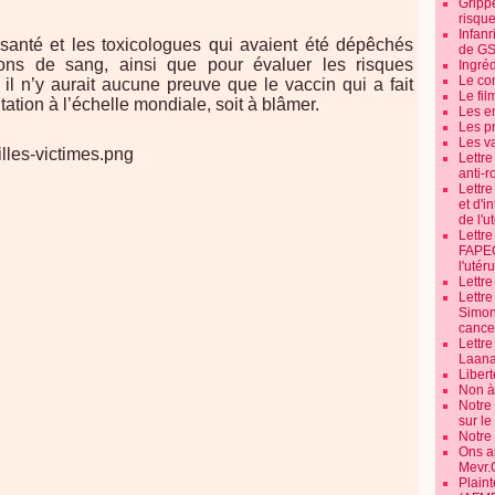
Grippe
risque
Infanr
 santé et les toxicologues qui avaient été dépêchés
de G
llons de sang, ainsi que pour évaluer les risques
Ingré
Le co
il n’y aurait aucune preuve que le vaccin qui a fait
Le fil
tation à l’échelle mondiale, soit à blâmer.
Les e
Les pr
Les v
Lettr
anti-r
Lettre
et d'i
de l'u
Lettr
FAPEO
l'utéru
Lettre
Lettr
Simone
cancer
Lettr
Laana
Libert
Non à 
Notre
sur l
Notre
Ons a
Mevr.
Plain