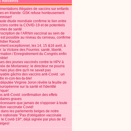
s Récents
mentations illégales de vaccins sur enfants
es en Irlande: GSK refuse honteusement
emniser!
aste étude mondiale confirme le lien entre
ccins contre la COVID-19 et de potentiels
èmes de santé
anscription de l’ARNm vaccinal au sein de
 est possible au niveau du cerveau, confirme
Didier Raoult
ent exceptionnel, les 14, 15 &16 avril, à
 la Victoire des Fourmis: santé, liberté,
ormation / Enregistrement du Congrès enfin
ible!
ses des jeunes vaccinés contre le HPV à
énée de Morlanwez: le directeur ne pourra
ais plus dire qu'il ne savait pas
oyable gâchis des vaccins anti-Covid : un
re in-con-tes-ta-ble!
députée Virginie Joron révèle la feuille de
européenne sur la santé et l'identité
ique!
s anti-Covid: confirmation des effets
daires graves
nécessaire que jamais de s'opposer à toute
tion vaccinale Covid!
 dans les parlements belges de notre
on nationale "Pas d'obligation vaccinale
 le Covid-19!", déjà signée par plus de 42
elges!