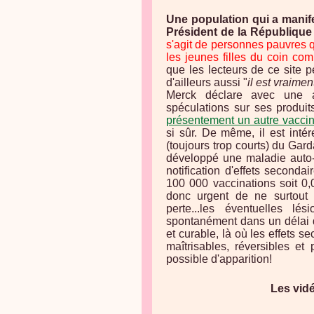
Une population qui a manife
Président de la République 
s'agit de personnes pauvres qu
les jeunes filles du coin c
que les lecteurs de ce site p
d'ailleurs aussi "
il est vraime
Merck déclare avec une 
spéculations sur ses produits
présentement un autre vacci
si sûr. De même, il est inté
(toujours trop courts) du Gard
développé une maladie auto-i
notification d'effets second
100 000 vaccinations soit 0
donc urgent de ne surtout 
perte...les éventuelles 
spontanément dans un délai de
et curable, là où les effets 
maîtrisables, réversibles et
possible d'apparition!
Les vidé