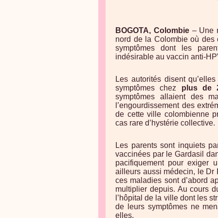
BOGOTA, Colombie
– Une 
nord de la Colombie où des d
symptômes dont les parent
indésirable au vaccin anti-HP
Les autorités disent qu’elle
symptômes chez
plus de 2
symptômes allaient des ma
l’engourdissement des extrém
de cette ville colombienne p
cas rare d’hystérie collective.
Les parents sont inquiets pa
vaccinées par le Gardasil dan
pacifiquement pour exiger u
ailleurs aussi médecin, le Dr
ces maladies sont d’abord ap
multiplier depuis. Au cours d
l’hôpital de la ville dont les 
de leurs symptômes ne menaç
elles.