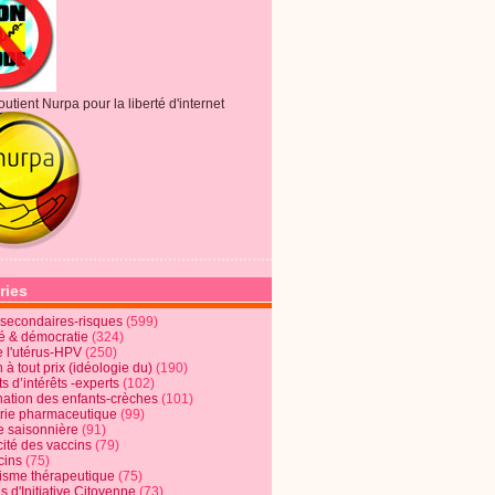
outient Nurpa pour la liberté d'internet
ries
s secondaires-risques
(599)
té & démocratie
(324)
e l'utérus-HPV
(250)
 à tout prix (idéologie du)
(190)
ts d’intérêts -experts
(102)
nation des enfants-crèches
(101)
trie pharmaceutique
(99)
e saisonnière
(91)
cité des vaccins
(79)
cins
(75)
lisme thérapeutique
(75)
s d'Initiative Citoyenne
(73)