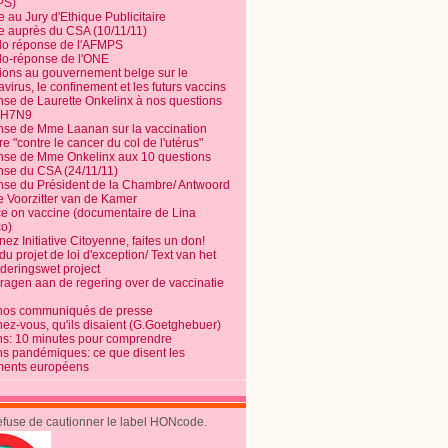
PS)
e au Jury d'Ethique Publicitaire
te auprès du CSA (10/11/11)
o réponse de l'AFMPS
o-réponse de l'ONE
ions au gouvernement belge sur le
virus, le confinement et les futurs vaccins
se de Laurette Onkelinx à nos questions
e H7N9
se de Mme Laanan sur la vaccination
re "contre le cancer du col de l'utérus"
se de Mme Onkelinx aux 10 questions
se du CSA (24/11/11)
se du Président de la Chambre/ Antwoord
e Voorzitter van de Kamer
ce on vaccine (documentaire de Lina
o)
ez Initiative Citoyenne, faites un don!
du projet de loi d'exception/ Text van het
nderingswet project
vragen aan de regering over de vaccinatie
nos communiqués de presse
nez-vous, qu'ils disaient (G.Goetghebuer)
ns: 10 minutes pour comprendre
ns pandémiques: ce que disent les
ents européens
refuse de cautionner le label HONcode.