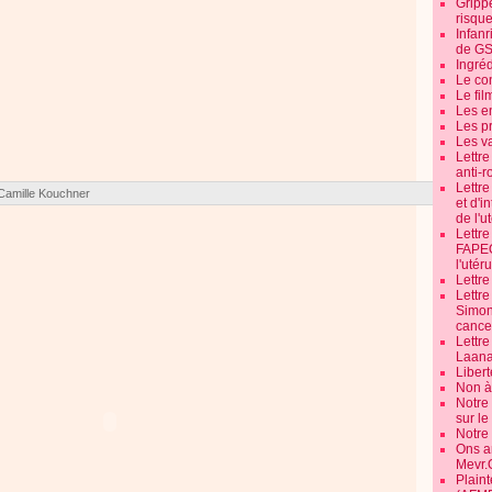
Grippe
risque
Infanr
de G
Ingré
Le co
Le fil
Les e
Les pr
Les v
Lettr
anti-r
Lettre
Camille Kouchner
et d'i
de l'u
Lettr
FAPEO
l'utéru
Lettre
Lettr
Simone
cancer
Lettr
Laana
Libert
Non à 
Notre
sur l
Notre
Ons a
Mevr.
Plain