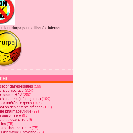
outient Nurpa pour la liberté d'internet
ries
s secondaires-risques
(599)
té & démocratie
(324)
e l'utérus-HPV
(250)
 à tout prix (idéologie du)
(190)
ts d’intérêts -experts
(102)
nation des enfants-crèches
(101)
trie pharmaceutique
(99)
e saisonnière
(91)
cité des vaccins
(79)
cins
(75)
lisme thérapeutique
(75)
s d'Initiative Citoyenne
(73)