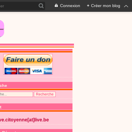
Connexion
+
Créer mon blog
che
t
ive.citoyenne[at]live.be