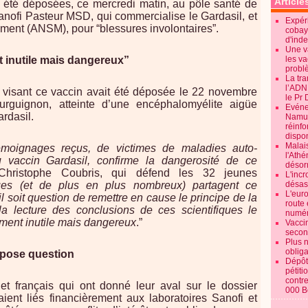
Article
t été déposées, ce mercredi matin, au pôle santé de
 Sanofi Pasteur MSD, qui commercialise le Gardasil, et
Expéri
ment (ANSM), pour “blessures involontaires”.
cobay
d'ind
Une v
t inutile mais dangereux”
les va
probl
La tr
l’ADN
 visant ce vaccin avait été déposée le 22 novembre
le Pr 
rguignon, atteinte d’une encéphalomyélite aigüe
Evénem
ardasil.
Namur:
réinf
dispon
Malai
moignages reçus, de victimes de maladies auto-
l'Ath
 vaccin Gardasil, confirme la dangerosité de ce
désorm
Christophe Coubris, qui défend les 32 jeunes
L'incr
iques (et de plus en plus nombreux) partagent ce
désast
L'euro
il soit question de remettre en cause le principe de la
route 
 la lecture des conclusions de ces scientifiques le
numér
ement inutile mais dangereux
.”
Vaccin
secon
Plus 
obliga
 pose question
Dépôt
pétiti
contre
et français qui ont donné leur aval sur le dossier
000 B
aient liés financièrement aux laboratoires Sanofi et