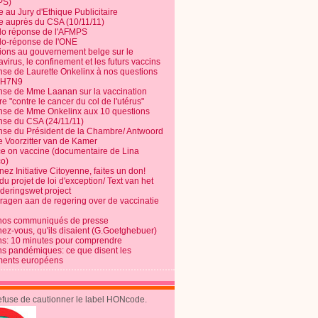
PS)
e au Jury d'Ethique Publicitaire
te auprès du CSA (10/11/11)
o réponse de l'AFMPS
o-réponse de l'ONE
ions au gouvernement belge sur le
virus, le confinement et les futurs vaccins
se de Laurette Onkelinx à nos questions
e H7N9
se de Mme Laanan sur la vaccination
re "contre le cancer du col de l'utérus"
se de Mme Onkelinx aux 10 questions
se du CSA (24/11/11)
se du Président de la Chambre/ Antwoord
e Voorzitter van de Kamer
ce on vaccine (documentaire de Lina
o)
ez Initiative Citoyenne, faites un don!
du projet de loi d'exception/ Text van het
nderingswet project
vragen aan de regering over de vaccinatie
nos communiqués de presse
nez-vous, qu'ils disaient (G.Goetghebuer)
ns: 10 minutes pour comprendre
ns pandémiques: ce que disent les
ents européens
refuse de cautionner le label HONcode.