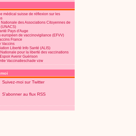
 médical suisse de réflexion sur les
ns
 Nationale des Associations Citoyennes de
é (UNACS)
Santé Pays d'Auge
 européen de vaccinovigilance (EFVV)
Vaccins France
é Vaccins
ation Liberté Info Santé (ALIS)
Nationale pour la liberté des vaccinations
 Espoir Avenir Guérison
ntie Vaccinatieschade vzw
-moi
Suivez-moi sur Twitter
S'abonner au flux RSS