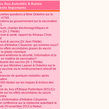
rs Aux Autorités & Autres
nts Importants
uvelles questions à Mme Onkelinx sur la
e H7N9
estions au gouvernement sur la vaccination
N1
nium, champs électromagnétiques et
s (Dr J. Pilette)
nium & santé: rapport du Réseau Choix
al
nium & vaccins (Dr Jean Pilette)
pos d'Initiative Citoyenne: qui sommes nous?
ins effets secondaires graves du vaccin
 la grippe classique
t améliorer la sécurité, l'information et la
é en matière de vaccination?
tuants des vaccins (Dr J. Pilette)
ier aux Ministres Laanan & Onkelinx sur le
g vaccinal via le remboursement sélectif de
ns
financier de quelques maladies après
nation
1000 études sur les risques & échecs des
ns
on du Jury d'Ethique Publicitaire (9/11/11)
e sur les effets secondaires du vaccin
mrix
e d'information d'Initiative Citoyenne
e conférence sur la médecine autoritaire le
edi 29 novembre 2013 à Namur