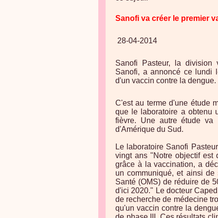
Sanofi va créer le premier 
28-04-2014
Sanofi Pasteur, la divisio
Sanofi, a annoncé ce lundi le
d'un vaccin contre la dengue.
C'est au terme d'une étude 
que le laboratoire a obtenu 
fièvre. Une autre étude va
d'Amérique du Sud.
Le laboratoire Sanofi Pasteu
vingt ans "Notre objectif est
grâce à la vaccination, a dé
un communiqué, et ainsi de s
Santé (OMS) de réduire de 50
d'ici 2020." Le docteur Capedin
de recherche de médecine trop
qu'un vaccin contre la dengue
de phase III. Ces résultats cli