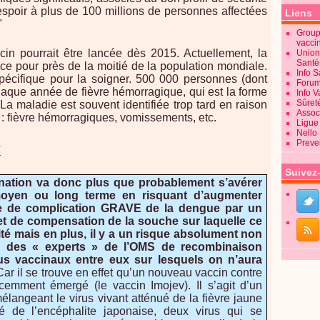
espoir à plus de 100 millions de personnes affectées
Liens
"
Groupe
vacci
in pourrait être lancée dès 2015. Actuellement, la
Union
Sant
 pour près de la moitié de la population mondiale.
Info 
 spécifique pour la soigner. 500 000 personnes (dont
Forum
chaque année de fièvre hémorragique, qui est la forme
Info 
Sûret
La maladie est souvent identifiée trop tard en raison
Associ
 fièvre hémorragiques, vomissements, etc.
Ligue 
Nello
Preve
V
Suivez
nation va donc plus que probablement s’avérer
yen ou long terme en risquant d’augmenter
ue de complication GRAVE de la dengue par un
t de compensation de la souche sur laquelle ce
té mais en plus, il y a un risque absolument non
u des « experts » de l’OMS de recombinaison
rus vaccinaux entre eux sur lesquels on n’aura
Car il se trouve en effet qu’un nouveau vaccin contre
écemment émergé (le vaccin Imojev). Il s’agit d’un
langeant le virus vivant atténué de la fièvre jaune
ué de l’encéphalite japonaise, deux virus qui se