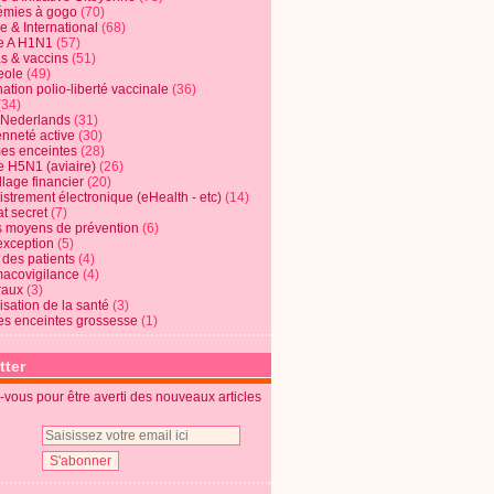
mies à gogo
(70)
e & International
(68)
e A H1N1
(57)
s & vaccins
(51)
eole
(49)
ation polio-liberté vaccinale
(36)
(34)
t Nederlands
(31)
enneté active
(30)
s enceintes
(28)
e H5N1 (aviaire)
(26)
lage financier
(20)
strement électronique (eHealth - etc)
(14)
t secret
(7)
s moyens de prévention
(6)
exception
(5)
 des patients
(4)
acovigilance
(4)
raux
(3)
risation de la santé
(3)
s enceintes grossesse
(1)
tter
vous pour être averti des nouveaux articles