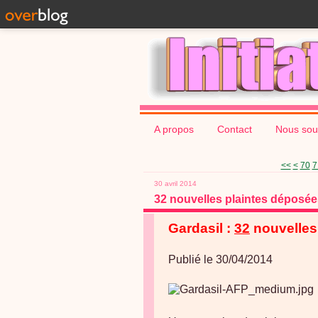
A propos
Contact
Nous sou
10
20
30
40
50
60
<<
<
70
7
30 avril 2014
32 nouvelles plaintes déposée
Gardasil :
32
nouvelles
Publié le 30/04/2014