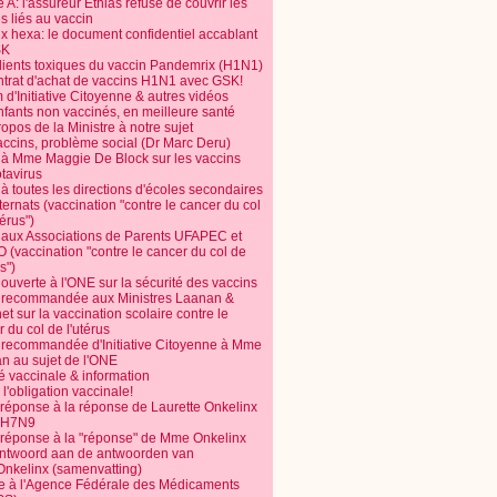
 A: l'assureur Ethias refuse de couvrir les
s liés au vaccin
ix hexa: le document confidentiel accablant
SK
dients toxiques du vaccin Pandemrix (H1N1)
ntrat d'achat de vaccins H1N1 avec GSK!
m d'Initiative Citoyenne & autres vidéos
nfants non vaccinés, en meilleure santé
opos de la Ministre à notre sujet
accins, problème social (Dr Marc Deru)
e à Mme Maggie De Block sur les vaccins
otavirus
 à toutes les directions d'écoles secondaires
nternats (vaccination "contre le cancer du col
térus")
e aux Associations de Parents UFAPEC et
 (vaccination "contre le cancer du col de
s")
 ouverte à l'ONE sur la sécurité des vaccins
e recommandée aux Ministres Laanan &
t sur la vaccination scolaire contre le
 du col de l'utérus
e recommandée d'Initiative Citoyenne à Mme
n au sujet de l'ONE
é vaccinale & information
l'obligation vaccinale!
 réponse à la réponse de Laurette Onkelinx
e H7N9
 réponse à la "réponse" de Mme Onkelinx
ntwoord aan de antwoorden van
Onkelinx (samenvatting)
te à l'Agence Fédérale des Médicaments