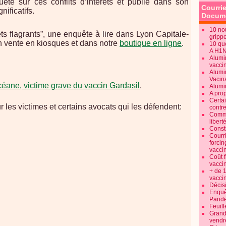
êté sur ces conflits d’intérêts et publie dans son
Courrie
ificatifs.
Docume
10 no
rêts flagrants”, une enquête à lire dans Lyon Capitale-
gripp
n vente en kiosques et dans notre
boutique en ligne
.
10 qu
A H1
Alumi
vaccin
Alumi
Vacin
céane, victime grave du vaccin Gardasil
.
Alumi
A pro
Certa
 les victimes et certains avocats qui les défendent:
contre
Commen
libert
Consti
Courr
forcin
vacci
Coût 
vacci
+ de 
vacci
Décisi
Enquêt
Pande
Feuill
Grand
vendr