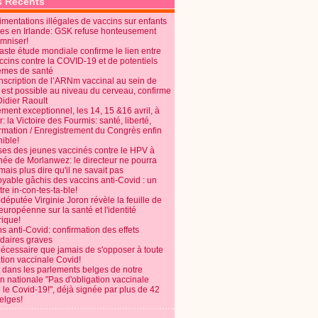
s Récents
mentations illégales de vaccins sur enfants
es en Irlande: GSK refuse honteusement
emniser!
aste étude mondiale confirme le lien entre
ccins contre la COVID-19 et de potentiels
èmes de santé
anscription de l’ARNm vaccinal au sein de
 est possible au niveau du cerveau, confirme
Didier Raoult
ent exceptionnel, les 14, 15 &16 avril, à
 la Victoire des Fourmis: santé, liberté,
ormation / Enregistrement du Congrès enfin
ible!
ses des jeunes vaccinés contre le HPV à
énée de Morlanwez: le directeur ne pourra
ais plus dire qu'il ne savait pas
oyable gâchis des vaccins anti-Covid : un
re in-con-tes-ta-ble!
députée Virginie Joron révèle la feuille de
européenne sur la santé et l'identité
ique!
s anti-Covid: confirmation des effets
daires graves
nécessaire que jamais de s'opposer à toute
tion vaccinale Covid!
 dans les parlements belges de notre
on nationale "Pas d'obligation vaccinale
 le Covid-19!", déjà signée par plus de 42
elges!