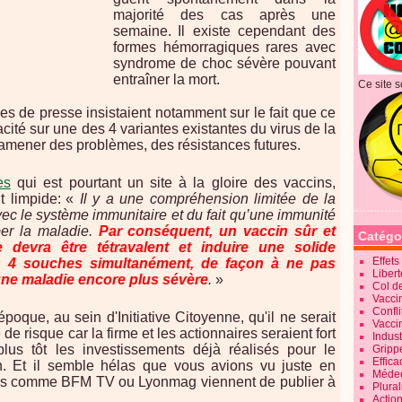
majorité des cas après une
semaine.
Il existe cependant des
formes hémorragiques rares avec
syndrome de choc sévère pouvant
entraîner la mort.
Ce site s
les de presse insistaient notamment sur le fait que ce
cacité sur une des 4 variantes existantes du virus de la
'amener des problèmes, des résistances futures.
es
qui est pourtant un site à la gloire des vaccins,
t limpide:
«
Il y a une compréhension limitée de la
avec le système immunitaire et du fait qu’une immunité
ber la maladie.
Par conséquent, un vaccin sûr et
Catégo
e
devra être tétravalent et induire une solide
Effet
es 4 souches simultanément, de façon à ne pas
Liber
 une maladie encore plus sévère
.
»
Col d
Vaccin
Confli
poque, au sein d'Initiative Citoyenne, qu'il ne serait
Vacci
e risque car la firme et les actionnaires seraient fort
Indus
plus tôt les investissements déjà réalisés pour le
Gripp
Effica
. Et il semble hélas que vous avions vu juste en
Méde
as comme BFM TV ou Lyonmag viennent de publier à
Plura
Action