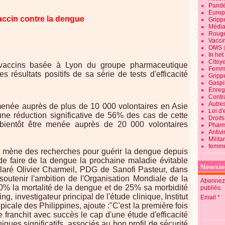
Pandé
Europ
vaccin contre la dengue
Gripp
Média
Roug
Vaccin
OMS
In he
Citoy
n vaccins basée à Lyon du groupe pharmaceutique
Femme
s résultats positifs de sa série de tests d'efficacité
Gripp
Gaspil
Enregi
Contra
Autre
menée auprès de plus de 10 000 volontaires en Asie
Loi d'
une réduction significative de 56% des cas de cette
Droits
 bientôt être menée auprès de 20 000 volontaires
Pharm
Antivi
Milita
femme
r mène des recherches pour guérir la dengue depuis
 de faire de la dengue la prochaine maladie évitable
Newsle
claré Olivier Charmeil, PDG de Sanofi Pasteur, dans
outenir l'ambition de l'Organisation Mondiale de la
Abonnez-
% la mortalité de la dengue et de 25% sa morbidité
publiés.
g, investigateur principal de l'étude clinique, Institut
Email
icale des Philippines, ajoute :"C'est la première fois
 franchit avec succès le cap d'une étude d'efficacité
niques significatifs, associés au bon profil de sécurité