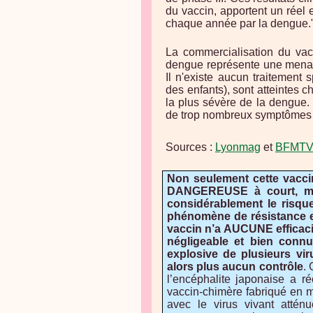
du vaccin, apportent un réel 
chaque année par la dengue.
La commercialisation du vacc
dengue représente une menace
Il n'existe aucun traitement
des enfants), sont atteintes 
la plus sévère de la dengue. 
de trop nombreux symptômes :
Sources :
Lyonmag
et
BFMT
Non seulement cette vacci
DANGEREUSE à court, mo
considérablement le risq
phénomène de résistance e
vaccin n’a AUCUNE efficaci
négligeable et bien conn
explosive de plusieurs vi
alors plus aucun contrôle
. 
l’encéphalite japonaise a r
vaccin-chimère fabriqué en mé
avec le virus vivant attén