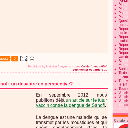
(AFM
Plaint
Plain
Pseud
Pseud
Quest
corona
Répon
sur l
Répon
scolai
Répon
Répon
Répon
van d
epost
0
Silen
Morec
Published by Initiative Citoyenne
-
dans
Col de l'utérus-HPV
Souten
commenter cet article
…
Texte 
uitzo
Tien 
nofi: un désastre en perspective?
H1N1
Tous 
Vacci
En septembre 2012, nous
Vacci
publiions déjà
un article sur le futur
Vacci
vaccin contre la dengue de Sanofi
.
docum
La dengue est une maladie qui se
Ce site 
transmet par les moustiques et qui
guérit spontanément dans la