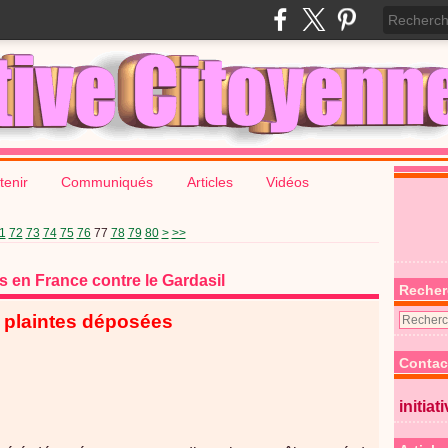
tenir
Communiqués
Articles
Vidéos
90
100
200
1
72
73
74
75
76
77
78
79
80
>
>>
s en France contre le Gardasil
Recher
 plaintes déposées
Contac
initiat