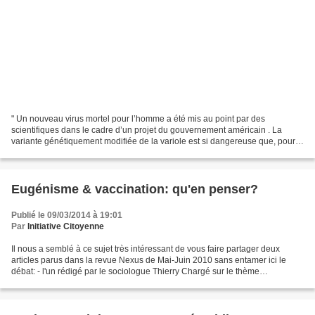
" Un nouveau virus mortel pour l’homme a été mis au point par des
scientifiques dans le cadre d’un projet du gouvernement américain . La
variante génétiquement modifiée de la variole est si dangereuse que, pour
l’instant, aucune vaccination ne peut la...
Eugénisme & vaccination: qu'en penser?
Publié le 09/03/2014 à 19:01
Par
Initiative Citoyenne
Il nous a semblé à ce sujet très intéressant de vous faire partager deux
articles parus dans la revue Nexus de Mai-Juin 2010 sans entamer ici le
débat: - l'un rédigé par le sociologue Thierry Chargé sur le thème
"Surpopulation, le nouveau visage de l'eugénisme"...