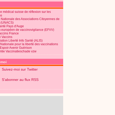
 médical suisse de réflexion sur les
ns
 Nationale des Associations Citoyennes de
é (UNACS)
Santé Pays d'Auge
 européen de vaccinovigilance (EFVV)
Vaccins France
é Vaccins
ation Liberté Info Santé (ALIS)
Nationale pour la liberté des vaccinations
 Espoir Avenir Guérison
ntie Vaccinatieschade vzw
-moi
Suivez-moi sur Twitter
S'abonner au flux RSS