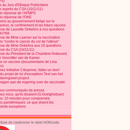
PS)
e au Jury d'Ethique Publicitaire
te auprès du CSA (10/11/11)
o réponse de l'AFMPS
o-réponse de l'ONE
ions au gouvernement belge sur le
virus, le confinement et les futurs vaccins
se de Laurette Onkelinx à nos questions
e H7N9
se de Mme Laanan sur la vaccination
re "contre le cancer du col de l'utérus"
se de Mme Onkelinx aux 10 questions
se du CSA (24/11/11)
se du Président de la Chambre/ Antwoord
e Voorzitter van de Kamer
ce on vaccine (documentaire de Lina
o)
ez Initiative Citoyenne, faites un don!
du projet de loi d'exception/ Text van het
nderingswet project
vragen aan de regering over de vaccinatie
nos communiqués de presse
nez-vous, qu'ils disaient (G.Goetghebuer)
ns: 10 minutes pour comprendre
ns pandémiques: ce que disent les
ents européens
refuse de cautionner le label HONcode.