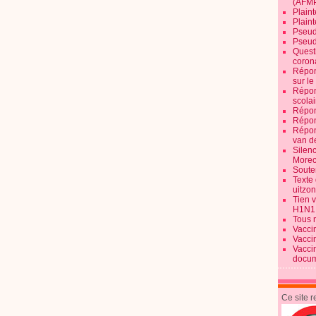
(AFM
Plaint
Plain
Pseud
Pseud
Quest
corona
Répon
sur l
Répon
scolai
Répon
Répon
Répon
van d
Silen
Morec
Souten
Texte 
uitzo
Tien 
H1N1
Tous 
Vacci
Vacci
Vacci
docum
Ce site 