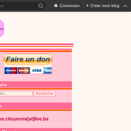
Connexion
+
Créer mon blog
che
t
ive.citoyenne[at]live.be