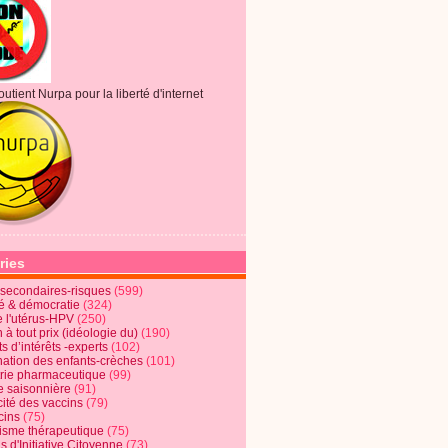
outient Nurpa pour la liberté d'internet
ries
s secondaires-risques
(599)
té & démocratie
(324)
e l'utérus-HPV
(250)
 à tout prix (idéologie du)
(190)
ts d’intérêts -experts
(102)
nation des enfants-crèches
(101)
trie pharmaceutique
(99)
e saisonnière
(91)
cité des vaccins
(79)
cins
(75)
lisme thérapeutique
(75)
s d'Initiative Citoyenne
(73)