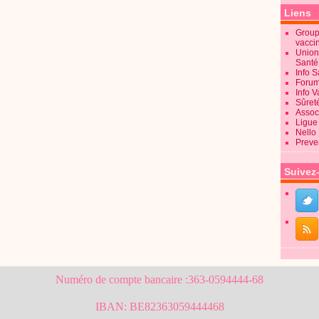
Liens
Groupe
vacci
Union
Sant
Info 
Forum
Info 
Sûret
Associ
Ligue 
Nello
Preve
Suivez
Numéro de compte bancaire :363-0594444-68
IBAN: BE82363059444468