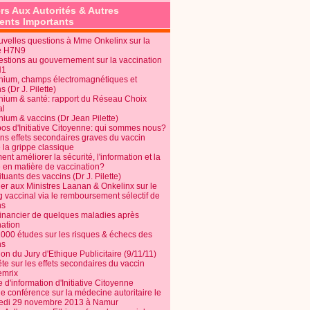
rs Aux Autorités & Autres
nts Importants
uvelles questions à Mme Onkelinx sur la
e H7N9
estions au gouvernement sur la vaccination
N1
nium, champs électromagnétiques et
s (Dr J. Pilette)
nium & santé: rapport du Réseau Choix
al
nium & vaccins (Dr Jean Pilette)
pos d'Initiative Citoyenne: qui sommes nous?
ins effets secondaires graves du vaccin
 la grippe classique
t améliorer la sécurité, l'information et la
é en matière de vaccination?
tuants des vaccins (Dr J. Pilette)
ier aux Ministres Laanan & Onkelinx sur le
g vaccinal via le remboursement sélectif de
ns
financier de quelques maladies après
nation
1000 études sur les risques & échecs des
ns
on du Jury d'Ethique Publicitaire (9/11/11)
e sur les effets secondaires du vaccin
mrix
e d'information d'Initiative Citoyenne
e conférence sur la médecine autoritaire le
edi 29 novembre 2013 à Namur