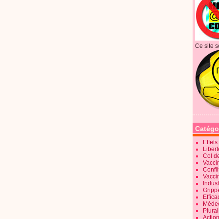
Ce site s
Catégo
Effet
Liber
Col d
Vaccin
Confli
Vacci
Indus
Gripp
Effica
Méde
Plura
Action