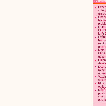
Article
Expéri
cobay
d'ind
Une v
les va
probl
La tr
l’ADN
le Pr 
Evénem
Namur:
réinf
dispon
Malai
l'Ath
désorm
L'incr
désast
L'euro
route 
numér
Vaccin
secon
Plus 
obliga
Dépôt
pétiti
contre
000 B