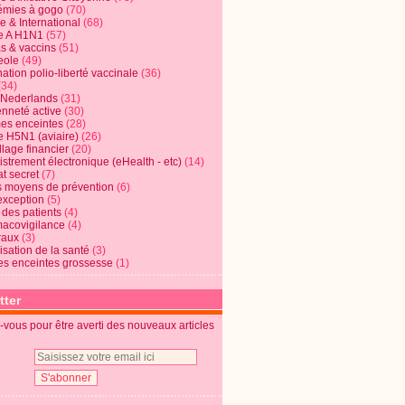
mies à gogo
(70)
e & International
(68)
e A H1N1
(57)
s & vaccins
(51)
eole
(49)
ation polio-liberté vaccinale
(36)
(34)
t Nederlands
(31)
enneté active
(30)
s enceintes
(28)
e H5N1 (aviaire)
(26)
lage financier
(20)
strement électronique (eHealth - etc)
(14)
t secret
(7)
s moyens de prévention
(6)
exception
(5)
 des patients
(4)
acovigilance
(4)
raux
(3)
risation de la santé
(3)
s enceintes grossesse
(1)
tter
vous pour être averti des nouveaux articles