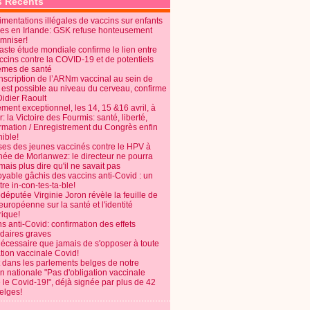
s Récents
mentations illégales de vaccins sur enfants
es en Irlande: GSK refuse honteusement
emniser!
aste étude mondiale confirme le lien entre
ccins contre la COVID-19 et de potentiels
èmes de santé
anscription de l’ARNm vaccinal au sein de
 est possible au niveau du cerveau, confirme
Didier Raoult
ent exceptionnel, les 14, 15 &16 avril, à
 la Victoire des Fourmis: santé, liberté,
ormation / Enregistrement du Congrès enfin
ible!
ses des jeunes vaccinés contre le HPV à
énée de Morlanwez: le directeur ne pourra
ais plus dire qu'il ne savait pas
oyable gâchis des vaccins anti-Covid : un
re in-con-tes-ta-ble!
députée Virginie Joron révèle la feuille de
européenne sur la santé et l'identité
ique!
s anti-Covid: confirmation des effets
daires graves
nécessaire que jamais de s'opposer à toute
tion vaccinale Covid!
 dans les parlements belges de notre
on nationale "Pas d'obligation vaccinale
 le Covid-19!", déjà signée par plus de 42
elges!