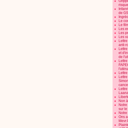
Grippe
risque
Infanr
de G
Ingré
Le co
Le fil
Les e
Les pr
Les v
Lettr
anti-r
Lettre
et d'i
de l'u
Lettr
FAPEO
l'utéru
Lettre
Lettr
Simone
cancer
Lettr
Laana
Libert
Non à 
Notre
sur l
Notre
Ons a
Mevr.
Plain