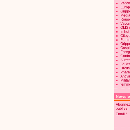
Pandé
Europ
Gripp
Média
Roug
Vaccin
OMS
In he
Citoy
Femme
Gripp
Gaspil
Enregi
Contra
Autre
Loi d'
Droits
Pharm
Antivi
Milita
femme
Newsle
Abonnez-
publiés.
Email