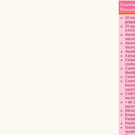
Courrie
Docume
10 no
gripp
10 qu
A H1
Alumi
vaccin
Alumi
Vacin
Alumi
A pro
Certa
contre
Commen
libert
Consti
Courr
forcin
vacci
Coût 
vacci
+ de 
vacci
Décisi
Enquêt
Pande
Feuill
Grand
vendr