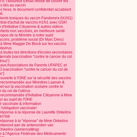
 A: l'assureur Ethias refuse de couvrir les
s liés au vaccin
ix hexa: le document confidentiel accablant
SK
dients toxiques du vaccin Pandemrix (H1N1)
ntrat d'achat de vaccins H1N1 avec GSK!
m d'Initiative Citoyenne & autres vidéos
nfants non vaccinés, en meilleure santé
opos de la Ministre à notre sujet
accins, problème social (Dr Marc Deru)
e à Mme Maggie De Block sur les vaccins
otavirus
 à toutes les directions d'écoles secondaires
nternats (vaccination "contre le cancer du col
térus")
e aux Associations de Parents UFAPEC et
 (vaccination "contre le cancer du col de
s")
 ouverte à l'ONE sur la sécurité des vaccins
e recommandée aux Ministres Laanan &
t sur la vaccination scolaire contre le
 du col de l'utérus
e recommandée d'Initiative Citoyenne à Mme
n au sujet de l'ONE
é vaccinale & information
l'obligation vaccinale!
 réponse à la réponse de Laurette Onkelinx
e H7N9
 réponse à la "réponse" de Mme Onkelinx
ntwoord aan de antwoorden van
Onkelinx (samenvatting)
te à l'Agence Fédérale des Médicaments