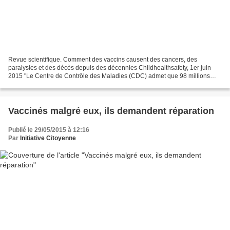
Revue scientifique. Comment des vaccins causent des cancers, des
paralysies et des décès depuis des décennies Childhealthsafety, 1er juin
2015 "Le Centre de Contrôle des Maladies (CDC) admet que 98 millions
d'Américains ont été contaminés pendant 8 années...
Vaccinés malgré eux, ils demandent réparation
Publié le 29/05/2015 à 12:16
Par
Initiative Citoyenne