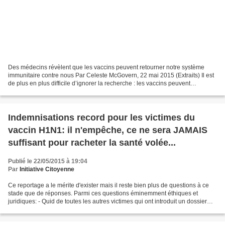
Des médecins révèlent que les vaccins peuvent retourner notre système
immunitaire contre nous Par Celeste McGovern, 22 mai 2015 (Extraits) Il est
de plus en plus difficile d’ignorer la recherche : les vaccins peuvent
déclencher l’auto-immunité et engendrer...
Indemnisations record pour les victimes du
vaccin H1N1: il n'empêche, ce ne sera JAMAIS
suffisant pour racheter la santé volée...
Publié le 22/05/2015 à 19:04
Par
Initiative Citoyenne
Ce reportage a le mérite d'exister mais il reste bien plus de questions à ce
stade que de réponses. Parmi ces questions éminemment éthiques et
juridiques: - Quid de toutes les autres victimes qui ont introduit un dossier
auprès de l'ONIAM et qui vont...