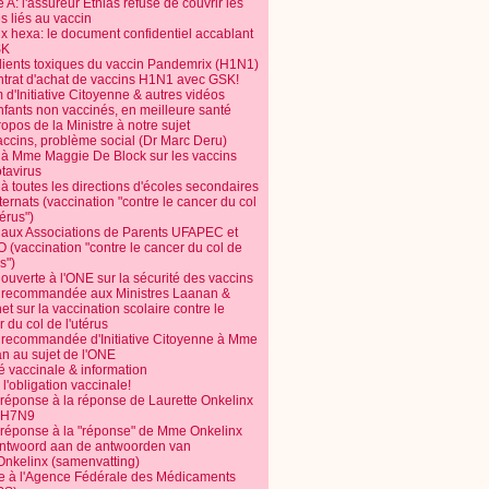
 A: l'assureur Ethias refuse de couvrir les
s liés au vaccin
ix hexa: le document confidentiel accablant
SK
dients toxiques du vaccin Pandemrix (H1N1)
ntrat d'achat de vaccins H1N1 avec GSK!
m d'Initiative Citoyenne & autres vidéos
nfants non vaccinés, en meilleure santé
opos de la Ministre à notre sujet
accins, problème social (Dr Marc Deru)
e à Mme Maggie De Block sur les vaccins
otavirus
 à toutes les directions d'écoles secondaires
nternats (vaccination "contre le cancer du col
térus")
e aux Associations de Parents UFAPEC et
 (vaccination "contre le cancer du col de
s")
 ouverte à l'ONE sur la sécurité des vaccins
e recommandée aux Ministres Laanan &
t sur la vaccination scolaire contre le
 du col de l'utérus
e recommandée d'Initiative Citoyenne à Mme
n au sujet de l'ONE
é vaccinale & information
l'obligation vaccinale!
 réponse à la réponse de Laurette Onkelinx
e H7N9
 réponse à la "réponse" de Mme Onkelinx
ntwoord aan de antwoorden van
Onkelinx (samenvatting)
te à l'Agence Fédérale des Médicaments