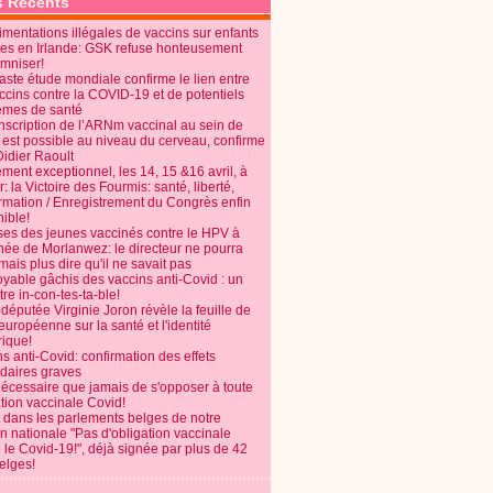
s Récents
mentations illégales de vaccins sur enfants
es en Irlande: GSK refuse honteusement
emniser!
aste étude mondiale confirme le lien entre
ccins contre la COVID-19 et de potentiels
èmes de santé
anscription de l’ARNm vaccinal au sein de
 est possible au niveau du cerveau, confirme
Didier Raoult
ent exceptionnel, les 14, 15 &16 avril, à
 la Victoire des Fourmis: santé, liberté,
ormation / Enregistrement du Congrès enfin
ible!
ses des jeunes vaccinés contre le HPV à
énée de Morlanwez: le directeur ne pourra
ais plus dire qu'il ne savait pas
oyable gâchis des vaccins anti-Covid : un
re in-con-tes-ta-ble!
députée Virginie Joron révèle la feuille de
européenne sur la santé et l'identité
ique!
s anti-Covid: confirmation des effets
daires graves
nécessaire que jamais de s'opposer à toute
tion vaccinale Covid!
 dans les parlements belges de notre
on nationale "Pas d'obligation vaccinale
 le Covid-19!", déjà signée par plus de 42
elges!