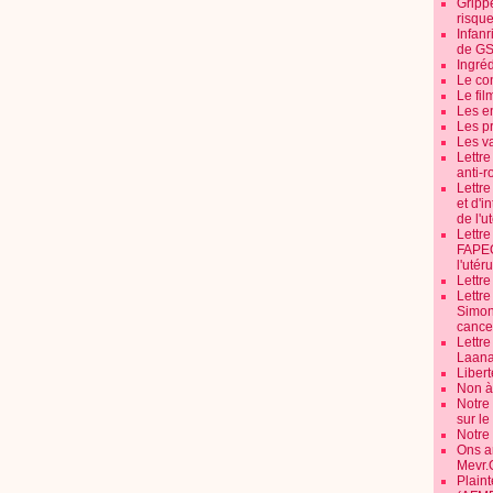
Grippe
risque
Infanr
de G
Ingré
Le co
Le fil
Les e
Les pr
Les v
Lettr
anti-r
Lettre
et d'i
de l'u
Lettr
FAPEO
l'utéru
Lettre
Lettr
Simone
cancer
Lettr
Laana
Libert
Non à 
Notre
sur l
Notre
Ons a
Mevr.
Plain