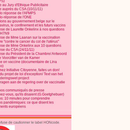
PS)
e au Jury d'Ethique Publicitaire
te auprès du CSA (10/11/11)
o réponse de l'AFMPS
o-réponse de l'ONE
ions au gouvernement belge sur le
virus, le confinement et les futurs vaccins
se de Laurette Onkelinx à nos questions
e H7N9
se de Mme Laanan sur la vaccination
re "contre le cancer du col de l'utérus"
se de Mme Onkelinx aux 10 questions
se du CSA (24/11/11)
se du Président de la Chambre/ Antwoord
e Voorzitter van de Kamer
ce on vaccine (documentaire de Lina
o)
ez Initiative Citoyenne, faites un don!
du projet de loi d'exception/ Text van het
nderingswet project
vragen aan de regering over de vaccinatie
nos communiqués de presse
nez-vous, qu'ils disaient (G.Goetghebuer)
ns: 10 minutes pour comprendre
ns pandémiques: ce que disent les
ents européens
refuse de cautionner le label HONcode.