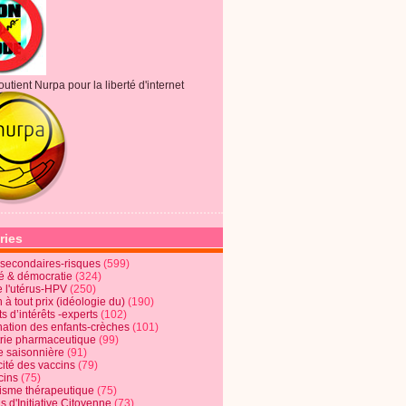
outient Nurpa pour la liberté d'internet
ries
s secondaires-risques
(599)
té & démocratie
(324)
e l'utérus-HPV
(250)
 à tout prix (idéologie du)
(190)
ts d’intérêts -experts
(102)
nation des enfants-crèches
(101)
trie pharmaceutique
(99)
e saisonnière
(91)
cité des vaccins
(79)
cins
(75)
lisme thérapeutique
(75)
s d'Initiative Citoyenne
(73)