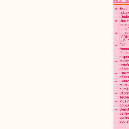
Article
Expéri
cobay
d'ind
Une v
les va
probl
La tr
l’ADN
le Pr 
Evénem
Namur:
réinf
dispon
Malai
l'Ath
désorm
L'incr
désast
L'euro
route 
numér
Vaccin
secon
Plus 
obliga
Dépôt
pétiti
contre
000 B