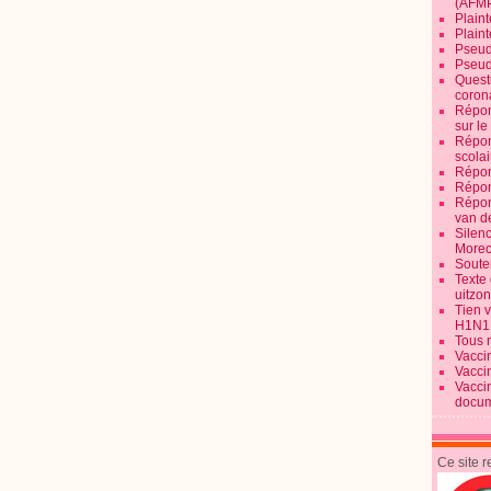
(AFM
Plaint
Plain
Pseud
Pseud
Quest
corona
Répon
sur l
Répon
scolai
Répon
Répon
Répon
van d
Silen
Morec
Souten
Texte 
uitzo
Tien 
H1N1
Tous 
Vacci
Vacci
Vacci
docum
Ce site 