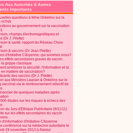
rs Aux Autorités & Autres
nts Importants
uvelles questions à Mme Onkelinx sur la
e H7N9
estions au gouvernement sur la vaccination
N1
nium, champs électromagnétiques et
s (Dr J. Pilette)
nium & santé: rapport du Réseau Choix
al
nium & vaccins (Dr Jean Pilette)
pos d'Initiative Citoyenne: qui sommes nous?
ins effets secondaires graves du vaccin
 la grippe classique
t améliorer la sécurité, l'information et la
é en matière de vaccination?
tuants des vaccins (Dr J. Pilette)
ier aux Ministres Laanan & Onkelinx sur le
g vaccinal via le remboursement sélectif de
ns
financier de quelques maladies après
nation
1000 études sur les risques & échecs des
ns
on du Jury d'Ethique Publicitaire (9/11/11)
e sur les effets secondaires du vaccin
mrix
e d'information d'Initiative Citoyenne
e conférence sur la médecine autoritaire le
edi 29 novembre 2013 à Namur