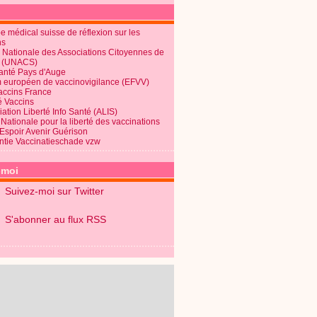
 médical suisse de réflexion sur les
ns
 Nationale des Associations Citoyennes de
é (UNACS)
Santé Pays d'Auge
 européen de vaccinovigilance (EFVV)
Vaccins France
é Vaccins
ation Liberté Info Santé (ALIS)
Nationale pour la liberté des vaccinations
 Espoir Avenir Guérison
ntie Vaccinatieschade vzw
-moi
Suivez-moi sur Twitter
S'abonner au flux RSS