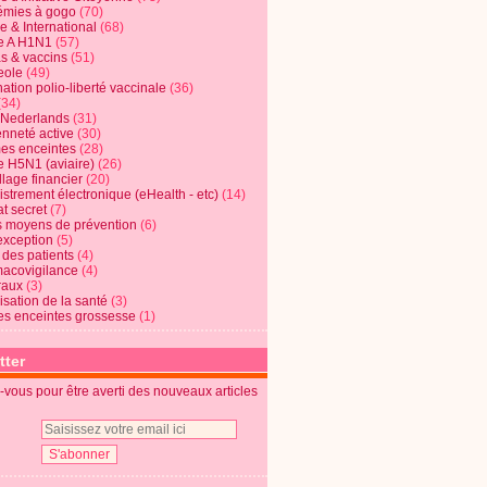
mies à gogo
(70)
e & International
(68)
e A H1N1
(57)
s & vaccins
(51)
eole
(49)
ation polio-liberté vaccinale
(36)
(34)
t Nederlands
(31)
enneté active
(30)
s enceintes
(28)
e H5N1 (aviaire)
(26)
lage financier
(20)
strement électronique (eHealth - etc)
(14)
t secret
(7)
s moyens de prévention
(6)
exception
(5)
 des patients
(4)
acovigilance
(4)
raux
(3)
risation de la santé
(3)
s enceintes grossesse
(1)
tter
vous pour être averti des nouveaux articles