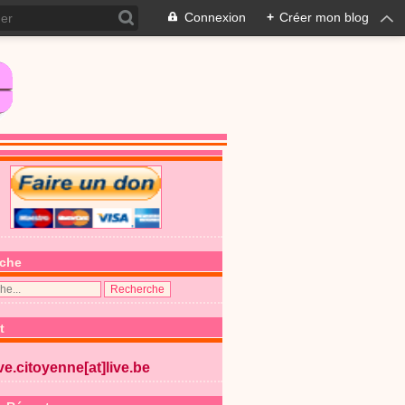
Connexion
+
Créer mon blog
che
t
ive.citoyenne[at]live.be