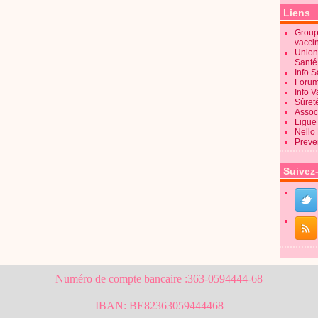
Liens
Groupe
vacci
Union
Sant
Info 
Forum
Info 
Sûret
Associ
Ligue 
Nello
Preve
Suivez
Numéro de compte bancaire :363-0594444-68
IBAN: BE82363059444468