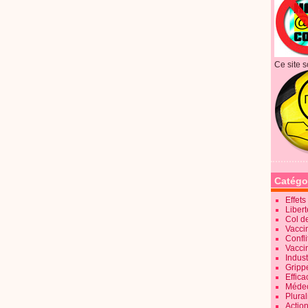
Ce site s
Catégo
Effet
Liber
Col d
Vaccin
Confli
Vacci
Indus
Gripp
Effica
Méde
Plura
Action