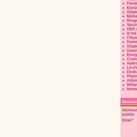
Pandé
Europ
Gripp
Média
Roug
Vaccin
OMS
In he
Citoy
Femme
Gripp
Gaspil
Enregi
Contra
Autre
Loi d'
Droits
Pharm
Antivi
Milita
femme
Newsle
Abonnez-
publiés.
Email