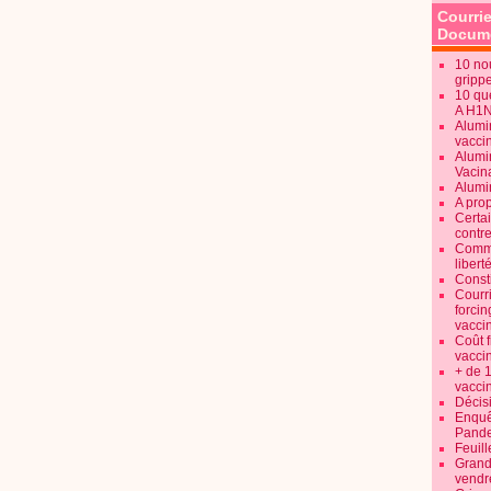
Courrie
Docume
10 no
gripp
10 qu
A H1
Alumi
vaccin
Alumi
Vacin
Alumi
A pro
Certa
contre
Commen
libert
Consti
Courr
forcin
vacci
Coût 
vacci
+ de 
vacci
Décisi
Enquêt
Pande
Feuill
Grand
vendr