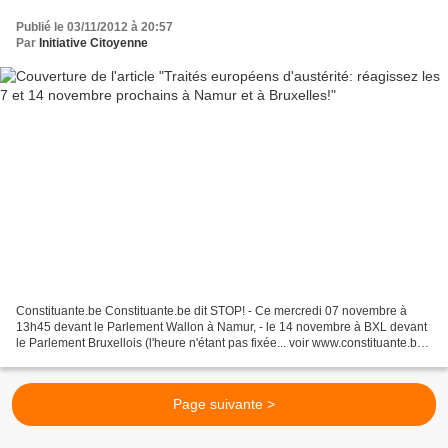
Publié le 03/11/2012 à 20:57
Par
Initiative Citoyenne
Constituante.be Constituante.be dit STOP! - Ce mercredi 07 novembre à
13h45 devant le Parlement Wallon à Namur, - le 14 novembre à BXL devant
le Parlement Bruxellois (l'heure n'étant pas fixée... voir www.constituante.be).
Nous mettrons en place une "vigilance...
Page suivante >