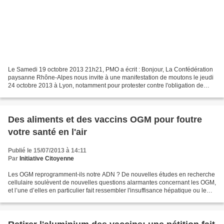
Le Samedi 19 octobre 2013 21h21, PMO
a écrit : Bonjour, La Confédération
paysanne Rhône-Alpes nous invite à une manifestation de moutons le jeudi
24 octobre 2013 à Lyon, notamment pour protester contre l'obligation de
puçage électronique...
Des aliments et des vaccins OGM pour foutre
votre santé en l'air
Publié le 15/07/2013 à 14:11
Par
Initiative Citoyenne
Les OGM reprogramment-ils notre ADN ? De nouvelles études en recherche
cellulaire soulèvent de nouvelles questions alarmantes concernant les OGM,
et l’une d’elles en particulier fait ressembler l'insuffisance hépatique ou le
cancer à un jeu d’enfant comparée...