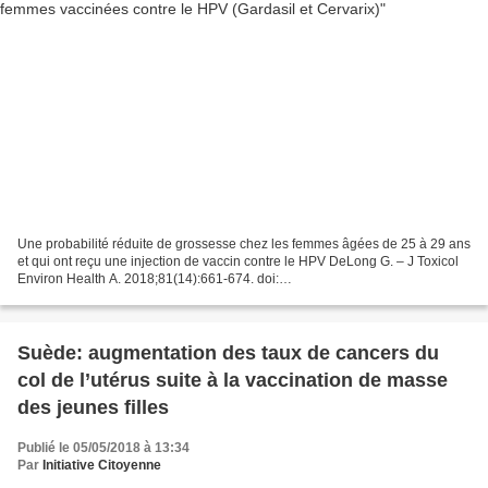
Une probabilité réduite de grossesse chez les femmes âgées de 25 à 29 ans
et qui ont reçu une injection de vaccin contre le HPV DeLong G. – J Toxicol
Environ Health A. 2018;81(14):661-674. doi:
10.1080/15287394.2018.1477640. Epub 2018 Jun 11. Abstract/résumé:...
Suède: augmentation des taux de cancers du
col de l’utérus suite à la vaccination de masse
des jeunes filles
Publié le 05/05/2018 à 13:34
Par
Initiative Citoyenne